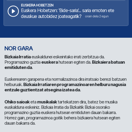
EUSKERA HOBETZEN
Euskera Hobetzen: 'Bide-saria'... saria emoten ete
deuskue autobidez joateagatik?
orain dela 2 egun
NOR GARA
Bizkaia Irratia
euskaldunei eskeinitako irrati zerbitzua da.
Programazino guztia
euskera
hutsean egiten da.
Bizkaiera batuan
emitiduten da
.
Euskerearen garapena eta normalizazinoa dira irratsaio berezi batzuen
helburuak.
Bizkaia Irratiaren programazinoaren helburu nagusia
entzule guztientzat atsegina izatea da
.
Ohiko saioak
eta
musikalak
tartekatzen dira, batez be musika
euskalduna eskeiniz. Bizkaia Irratia da Bizkaitik Bizkai osorako
programazino guztia euskera hutsean emitiduten dauan bakarra.
Horrez gain, programazinoa goitik behera bizkaiera hutsean egiten
dauan bakarra da.