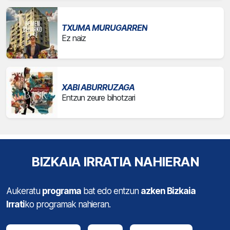
TXUMA MURUGARREN
Ez naiz
XABI ABURRUZAGA
Entzun zeure bihotzari
BIZKAIA IRRATIA NAHIERAN
Aukeratu
programa
bat edo entzun
azken Bizkaia
Irrati
ko programak nahieran.