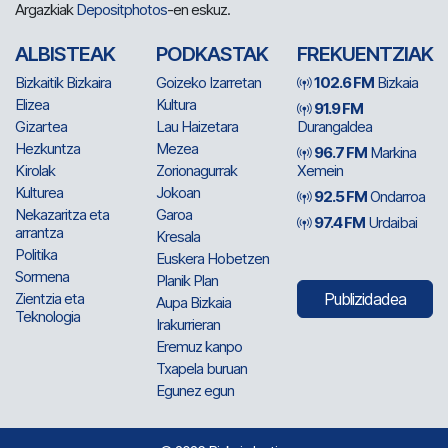
Argazkiak
Depositphotos
-en eskuz.
ALBISTEAK
PODKASTAK
FREKUENTZIAK
Bizkaitik Bizkaira
Goizeko Izarretan
102.6 FM
Bizkaia
Elizea
Kultura
91.9 FM
Gizartea
Lau Haizetara
Durangaldea
Hezkuntza
Mezea
96.7 FM
Markina
Kirolak
Zorionagurrak
Xemein
Kulturea
Jokoan
92.5 FM
Ondarroa
Nekazaritza eta
Garoa
97.4 FM
Urdaibai
arrantza
Kresala
Politika
Euskera Hobetzen
Sormena
Planik Plan
Zientzia eta
Publizidadea
Aupa Bizkaia
Teknologia
Irakurrieran
Eremuz kanpo
Txapela buruan
Egunez egun