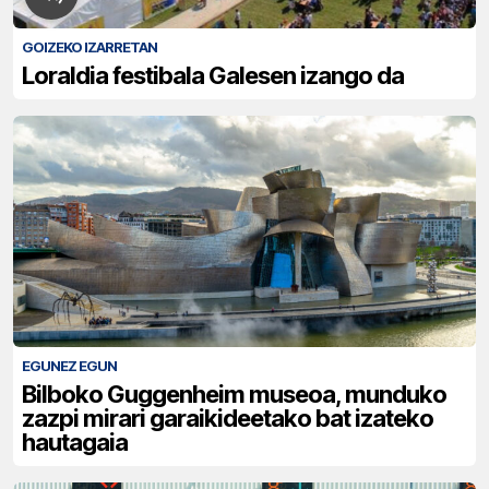
GOIZEKO IZARRETAN
Loraldia festibala Galesen izango da
EGUNEZ EGUN
Bilboko Guggenheim museoa, munduko
zazpi mirari garaikideetako bat izateko
hautagaia