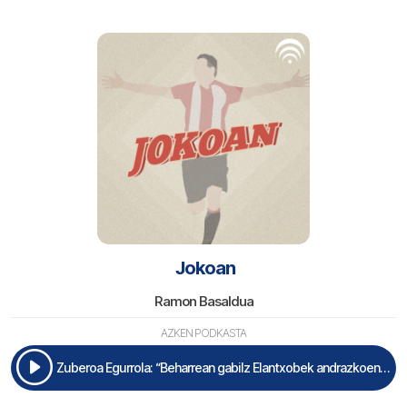
Jokoan
Ramon Basaldua
AZKEN PODKASTA
Zuberoa Egurrola: “Beharrean gabilz Elantxobek andrazkoen trainerua atara daian”