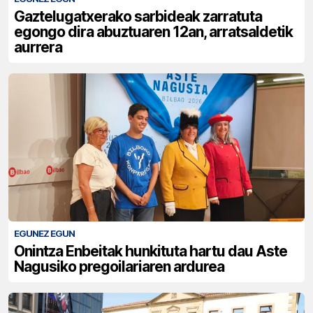
Gaztelugatxerako sarbideak zarratuta
egongo dira abuztuaren 12an, arratsaldetik
aurrera
EGUNEZ EGUN
Onintza Enbeitak hunkituta hartu dau Aste
Nagusiko pregoilariaren ardurea