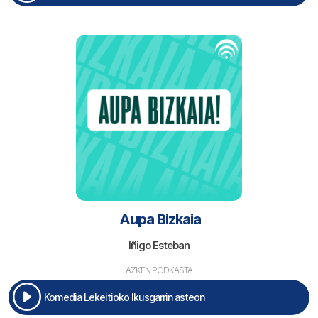
Aupa Bizkaia
Iñigo Esteban
AZKEN PODKASTA
Komedia Lekeitioko Ikusgarrin asteon