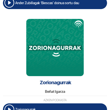
Ander Zubillagak ‘Biescas’ doinua sortu dau
Zorionagurrak
Beñat Igarza
AZKEN PODKASTA
Zorionagurrak