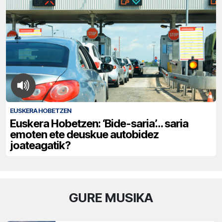
EUSKERA HOBETZEN
Euskera Hobetzen: ‘Bide-saria’… saria
emoten ete deuskue autobidez
joateagatik?
GURE MUSIKA