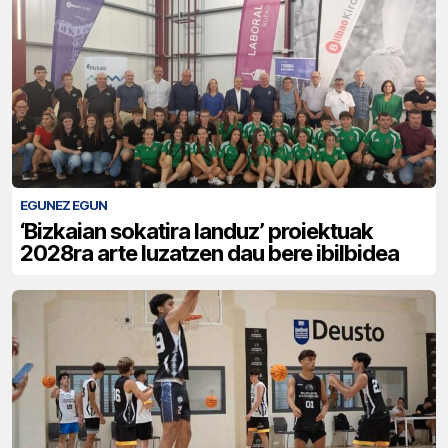
EGUNEZ EGUN
‘Bizkaian sokatira landuz’ proiektuak
2028ra arte luzatzen dau bere ibilbidea