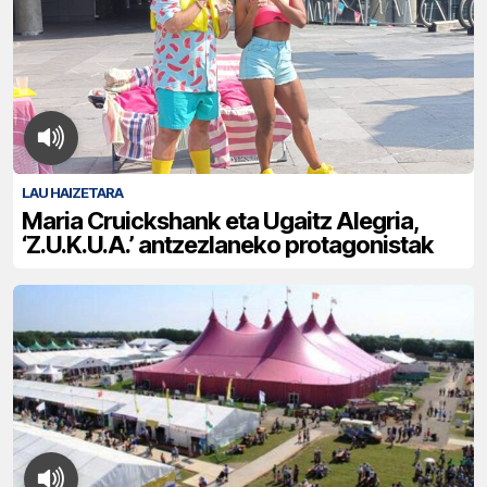
LAU HAIZETARA
Maria Cruickshank eta Ugaitz Alegria,
‘Z.U.K.U.A.’ antzezlaneko protagonistak