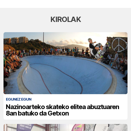
KIROLAK
EGUNEZ EGUN
Nazinoarteko skateko elitea abuztuaren
8an batuko da Getxon