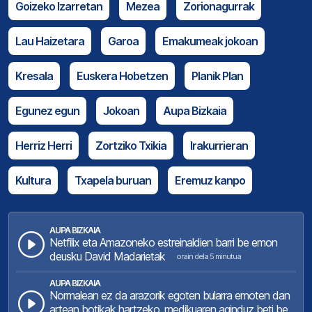
Goizeko Izarretan
Mezea
Zorionagurrak
Lau Haizetara
Garoa
Emakumeak jokoan
Kresala
Euskera Hobetzen
Planik Plan
Egunez egun
Jokoan
Aupa Bizkaia
Herriz Herri
Zortziko Txikia
Irakurrieran
Kultura
Txapela buruan
Eremuz kanpo
AUPA BIZKAIA
Netfilix eta Amazoneko estreinaldien barri be emon
deusku David Madarietak
orain dela 5 minutua
AUPA BIZKAIA
Normalean ez da arazorik egoten bularra emoten dan
artean botikak hartzeko, medikuaren aginduz beti be