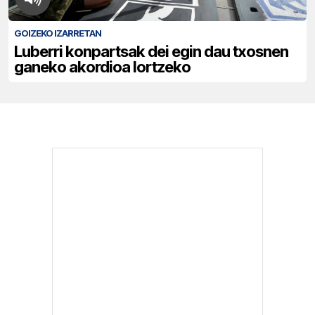
GOIZEKO IZARRETAN
Luberri konpartsak dei egin dau txosnen
ganeko akordioa lortzeko