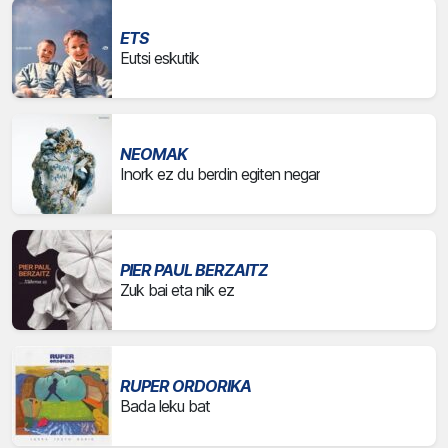
ETS
Eutsi eskutik
NEOMAK
Inork ez du berdin egiten negar
PIER PAUL BERZAITZ
Zuk bai eta nik ez
RUPER ORDORIKA
Bada leku bat