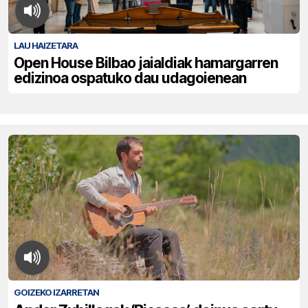
LAU HAIZETARA
Open House Bilbao jaialdiak hamargarren
edizinoa ospatuko dau udagoienean
GOIZEKO IZARRETAN