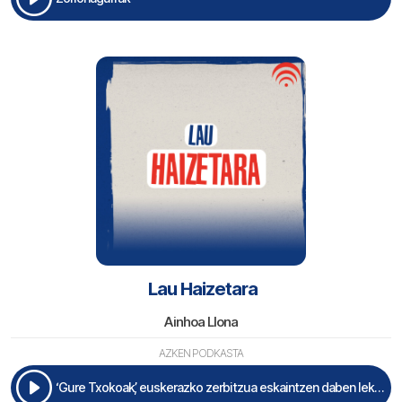
Lau Haizetara
Ainhoa Llona
AZKEN PODKASTA
‘Gure Txokoak’, euskerazko zerbitzua eskaintzen daben lekuen mapa interaktiboa