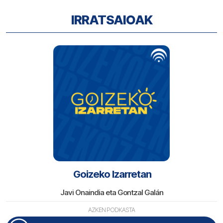
IRRATSAIOAK
Goizeko Izarretan
Javi Onaindia eta Gontzal Galán
AZKEN PODKASTA