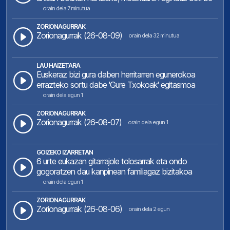
orain dela 7 minutua
ZORIONAGURRAK
Zorionagurrak (26-08-09)
orain dela 32 minutua
LAU HAIZETARA
Euskeraz bizi gura daben herritarren egunerokoa
errazteko sortu dabe 'Gure Txokoak' egitasmoa
orain dela egun 1
ZORIONAGURRAK
Zorionagurrak (26-08-07)
orain dela egun 1
GOIZEKO IZARRETAN
6 urte eukazan gitarrajole tolosarrak eta ondo
gogoratzen dau kanpinean familiagaz bizitakoa
orain dela egun 1
ZORIONAGURRAK
Zorionagurrak (26-08-06)
orain dela 2 egun