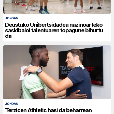
JOKOAN
Deustuko Unibertsidadea nazinoarteko
saskibaloi talentuaren topagune bihurtu
da
JOKOAN
Terzicen Athletic hasi da beharrean