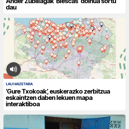
Ander Zubillagak ‘Biescas’ doinua sortu
dau
LAU HAIZETARA
‘Gure Txokoak’, euskerazko zerbitzua
eskaintzen daben lekuen mapa
interaktiboa