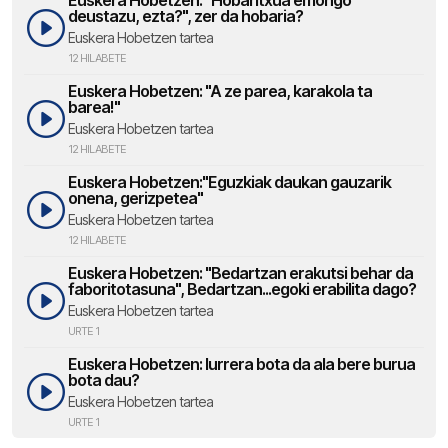
Euskera Hobetzen: "Hobaritxua emongo
deustazu, ezta?", zer da hobaria?
Euskera Hobetzen tartea
12 HILABETE
Euskera Hobetzen: "A ze parea, karakola ta
barea!"
Euskera Hobetzen tartea
12 HILABETE
Euskera Hobetzen:"Eguzkiak daukan gauzarik
onena, gerizpetea"
Euskera Hobetzen tartea
12 HILABETE
Euskera Hobetzen: "Bedartzan erakutsi behar da
faboritotasuna", Bedartzan...egoki erabilita dago?
Euskera Hobetzen tartea
URTE 1
Euskera Hobetzen: lurrera bota da ala bere burua
bota dau?
Euskera Hobetzen tartea
URTE 1