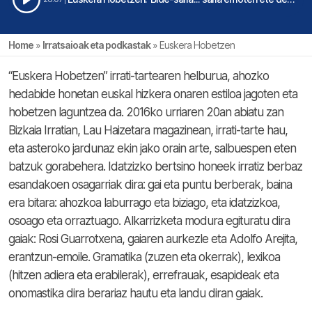
Home
»
Irratsaioak eta podkastak
»
Euskera Hobetzen
“Euskera Hobetzen” irrati-tartearen helburua, ahozko
hedabide honetan euskal hizkera onaren estiloa jagoten eta
hobetzen laguntzea da. 2016ko urriaren 20an abiatu zan
Bizkaia Irratian, Lau Haizetara magazinean, irrati-tarte hau,
eta asteroko jardunaz ekin jako orain arte, salbuespen eten
batzuk gorabehera. Idatzizko bertsino honeek irratiz berbaz
esandakoen osagarriak dira: gai eta puntu berberak, baina
era bitara: ahozkoa laburrago eta biziago, eta idatzizkoa,
osoago eta orraztuago. Alkarrizketa modura egituratu dira
gaiak: Rosi Guarrotxena, gaiaren aurkezle eta Adolfo Arejita,
erantzun-emoile. Gramatika (zuzen eta okerrak), lexikoa
(hitzen adiera eta erabilerak), errefrauak, esapideak eta
onomastika dira berariaz hautu eta landu diran gaiak.