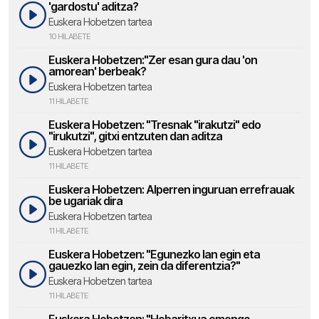
'gardostu' aditza?
Euskera Hobetzen tartea
10 HILABETE
Euskera Hobetzen:"Zer esan gura dau 'on
amorean' berbeak?
Euskera Hobetzen tartea
11 HILABETE
Euskera Hobetzen: "Tresnak "irakutzi" edo
"irukutzi", gitxi entzuten dan aditza
Euskera Hobetzen tartea
11 HILABETE
Euskera Hobetzen: Alperren inguruan errefrauak
be ugariak dira
Euskera Hobetzen tartea
11 HILABETE
Euskera Hobetzen: "Egunezko lan egin eta
gauezko lan egin, zein da diferentzia?"
Euskera Hobetzen tartea
11 HILABETE