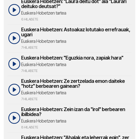
Euskera Hobetzen: "Laura deitu dot" ala "Laurari
deituko deutsat?"
Euskera Hobetzen tartea
6 HILABETE
Euskera Hobetzen: Astoakaz lotutako errefrauak,
ugari
Euskera Hobetzen tartea
7 HILABETE
Euskera Hobetzen: "Eguzkia nora, zapiak hara"
Euskera Hobetzen tartea
7 HILABETE
Euskera Hobetzen: Ze zertzelada emon daiteke
"hotz" berbearen gainean?
Euskera Hobetzen tartea
7 HILABETE
Euskera Hobetzen: Zein izan da "irol" berbearen
ibilbidea?
Euskera Hobetzen tartea
8 HILABETE
Euskera Hobetzen: "Ahalak eta leherrak egin", zer