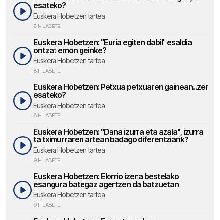
esateko?
Euskera Hobetzen tartea
8 HILABETE
Euskera Hobetzen: "Euria egiten dabil" esaldia
ontzat emon geinke?
Euskera Hobetzen tartea
8 HILABETE
Euskera Hobetzen: Petxua petxuaren gainean...zer
esateko?
Euskera Hobetzen tartea
8 HILABETE
Euskera Hobetzen: "Dana izurra eta azala", izurra
ta tximurraren artean badago diferentziarik?
Euskera Hobetzen tartea
9 HILABETE
Euskera Hobetzen: Elorrio izena bestelako
esangura bategaz agertzen da batzuetan
Euskera Hobetzen tartea
9 HILABETE