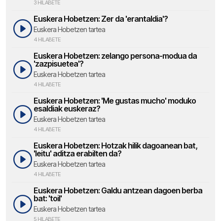
3 HILABETE
Euskera Hobetzen: Zer da 'erantaldia'?
Euskera Hobetzen tartea
4 HILABETE
Euskera Hobetzen: zelango persona-modua da
'zazpisuetea'?
Euskera Hobetzen tartea
4 HILABETE
Euskera Hobetzen: 'Me gustas mucho' moduko
esaldiak euskeraz?
Euskera Hobetzen tartea
4 HILABETE
Euskera Hobetzen: Hotzak hilik dagoanean bat,
'leitu' aditza erabilten da?
Euskera Hobetzen tartea
4 HILABETE
Euskera Hobetzen: Galdu antzean dagoen berba
bat: 'toil'
Euskera Hobetzen tartea
5 HILABETE