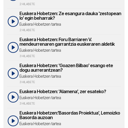
2 HILABETE
Euskera Hobetzen: Ze esangura dauka 'zestopean
lo' egin beharrak?
Euskera Hobetzen tartea
2 HILABETE
Euskera Hobetzen: Foru Barriaren V.
mendeurrenaren garrantzia euskeraren aldetik
Euskera Hobetzen tartea
3 HILABETE
Euskera Hobetzen: 'Goazen Bilbao' esango ete
dogu aurrerantzean?
Euskera Hobetzen tartea
3 HILABETE
Euskera Hobetzen: 'Alamena', zer esateko?
Euskera Hobetzen tartea
3 HILABETE
Euskera Hobetzen:'Basordas Proiektua', Lemoizko
Basorda auzoan
Euskera Hobetzen tartea