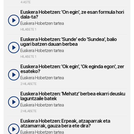
4 ASTE
Euskera Hobetzen: 'On egin', ze esan formula hori
dala-ta?
Euskera Hobetzen tartea
HILABETE 1
Euskera Hobetzen: 'Sunde' edo 'Sundea', balio
ugari batzen dauan berbea
Euskera Hobetzen tartea
HILABETE 1
Euskera Hobetzen: 'Ok egin', 'Ok eginda egon', zer
esateko?
Euskera Hobetzen tartea
2 HILABETE
Euskera Hobetzen: 'Mehatz' berbea ekarri deusku
laguntzaile batek
Euskera Hobetzen tartea
2 HILABETE
Euskera Hobetzen: Erpeak, atzaparrak eta
atzamarrak, gauza bera ete dira?
Euskera Hobetzen tartea