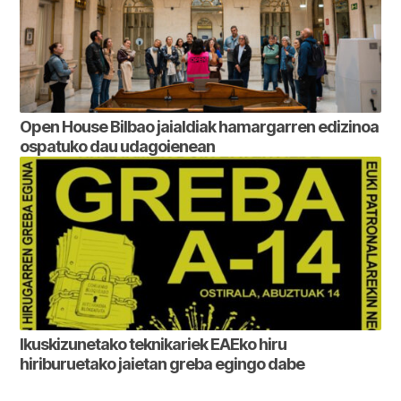
Open House Bilbao jaialdiak hamargarren edizinoa
ospatuko dau udagoienean
Ikuskizunetako teknikariek EAEko hiru
hiriburuetako jaietan greba egingo dabe