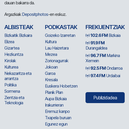
dauan bakarra da.
Argazkiak
Depositphotos
-en eskuz.
ALBISTEAK
PODKASTAK
FREKUENTZIAK
Bizkaitik Bizkaira
Goizeko Izarretan
102.6 FM
Bizkaia
Elizea
Kultura
91.9 FM
Gizartea
Lau Haizetara
Durangaldea
Hezkuntza
Mezea
96.7 FM
Markina
Kirolak
Zorionagurrak
Xemein
Kulturea
Jokoan
92.5 FM
Ondarroa
Nekazaritza eta
Garoa
97.4 FM
Urdaibai
arrantza
Kresala
Politika
Euskera Hobetzen
Sormena
Planik Plan
Zientzia eta
Publizidadea
Aupa Bizkaia
Teknologia
Irakurrieran
Eremuz kanpo
Txapela buruan
Egunez egun