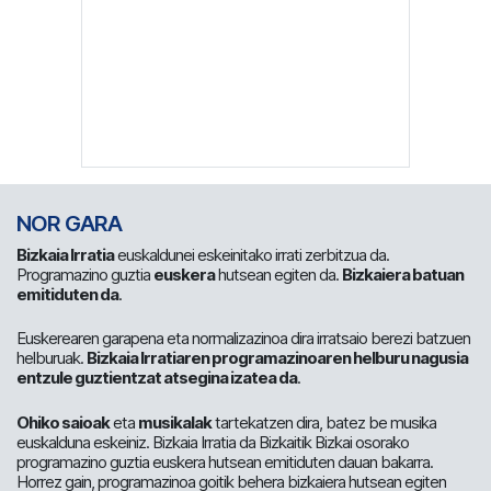
NOR GARA
Bizkaia Irratia
euskaldunei eskeinitako irrati zerbitzua da.
Programazino guztia
euskera
hutsean egiten da.
Bizkaiera batuan
emitiduten da
.
Euskerearen garapena eta normalizazinoa dira irratsaio berezi batzuen
helburuak.
Bizkaia Irratiaren programazinoaren helburu nagusia
entzule guztientzat atsegina izatea da
.
Ohiko saioak
eta
musikalak
tartekatzen dira, batez be musika
euskalduna eskeiniz. Bizkaia Irratia da Bizkaitik Bizkai osorako
programazino guztia euskera hutsean emitiduten dauan bakarra.
Horrez gain, programazinoa goitik behera bizkaiera hutsean egiten