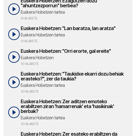
Euskera Hobetzen: Ezagutzen dozu
"ahuntzezporrun" berbea?
Euskera Hobetzen tartea
9 HILABETE
Euskera Hobetzen: "Lan baratza, lan aratza"
Euskera Hobetzen tartea
9 HILABETE
Euskera Hobetzen: "Orri erorte, gal ereite"
Euskera Hobetzen
10 HILABETE
Euskera Hobetzen: "Taukidxe ekarri dozu behiak
erasteko?", zer da taukia?
Euskera Hobetzen tartea
10 HILABETE
Euskera Hobetzen: Zer aditzen emoteko
erabiltzen ziran 'hamarrenak' eta 'hasikinak'
berbak?
Euskera Hobetzen tartea
10 HILABETE
Euskera Hobetzen: Zer esateko erabiltzen da