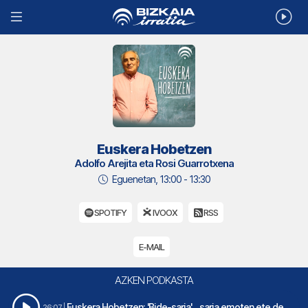
Euskera Hobetzen
Adolfo Arejita eta Rosi Guarrotxena
Eguenetan, 13:00 - 13:30
SPOTIFY
IVOOX
RSS
E-MAIL
AZKEN PODKASTA
Euskera Hobetzen: 'Bide-saria'... saria emoten ete deuskue autobidez joateagatik?
26:07