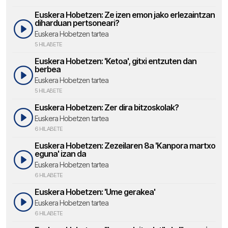
Euskera Hobetzen: Ze izen emon jako erlezaintzan
diharduan pertsoneari?
Euskera Hobetzen tartea
5 HILABETE
Euskera Hobetzen: 'Ketoa', gitxi entzuten dan
berbea
Euskera Hobetzen tartea
5 HILABETE
Euskera Hobetzen: Zer dira bitzoskolak?
Euskera Hobetzen tartea
6 HILABETE
Euskera Hobetzen: Zezeilaren 8a 'Kanpora martxo
eguna' izan da
Euskera Hobetzen tartea
6 HILABETE
Euskera Hobetzen: 'Ume gerakea'
Euskera Hobetzen tartea
6 HILABETE