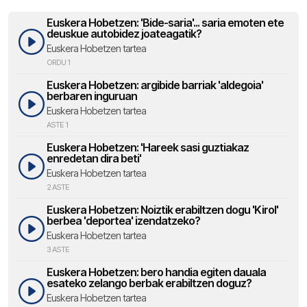
Euskera Hobetzen: 'Bide-saria'... saria emoten ete
deuskue autobidez joateagatik?
Euskera Hobetzen tartea
ORDU 1
Euskera Hobetzen: argibide barriak 'aldegoia'
berbaren inguruan
Euskera Hobetzen tartea
ASTE 1
Euskera Hobetzen: 'Hareek sasi guztiakaz
enredetan dira beti'
Euskera Hobetzen tartea
2 ASTE
Euskera Hobetzen: Noiztik erabiltzen dogu 'Kirol'
berbea 'deportea' izendatzeko?
Euskera Hobetzen tartea
3 ASTE
Euskera Hobetzen: bero handia egiten dauala
esateko zelango berbak erabiltzen doguz?
Euskera Hobetzen tartea