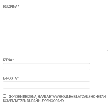
IRUZKINA
*
IZENA
*
E-POSTA
*
GORDE NIRE IZENA, EMAILA ETA WEBGUNEA BILATZAILE HONETAN
KOMENTATZEN DUDAN HURRENGORAKO.