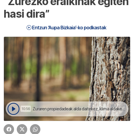
“Zurezko eraikinak egiten
hasi dira”
Entzun ‘Aupa Bizkaia’-ko podkastak
Zuraren propiedadeak alda daitekez, klima aldaketaren testuinguru honetan hobetzeko asmoz | Aupa Bizkaia
10:56