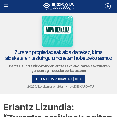
Zuraren propiedadeak alda daitekez, klima
aldaketaren testuinguru honetan hobetzeko asmoz
Erlantz Lizundia Bilboko Ingeniaritza Eskolako irakasleak zuraren
ganean egin deusku berba asteon
ENTZUN PODKAST-A
| 10:56
2025(e)ko ekainaren 29a
•
DESKARGATU
Erlantz Lizundia: