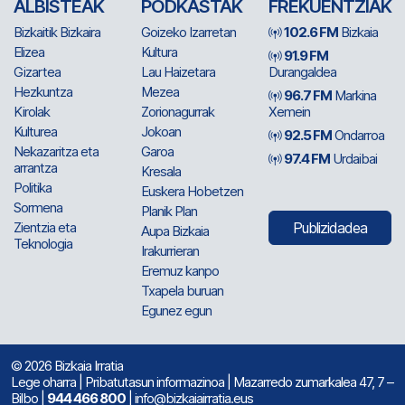
ALBISTEAK
PODKASTAK
FREKUENTZIAK
Bizkaitik Bizkaira
Goizeko Izarretan
102.6 FM
Bizkaia
Elizea
Kultura
91.9 FM
Gizartea
Lau Haizetara
Durangaldea
Hezkuntza
Mezea
96.7 FM
Markina
Kirolak
Zorionagurrak
Xemein
Kulturea
Jokoan
92.5 FM
Ondarroa
Nekazaritza eta
Garoa
97.4 FM
Urdaibai
arrantza
Kresala
Politika
Euskera Hobetzen
Sormena
Planik Plan
Zientzia eta
Publizidadea
Aupa Bizkaia
Teknologia
Irakurrieran
Eremuz kanpo
Txapela buruan
Egunez egun
© 2026 Bizkaia Irratia
Lege oharra
|
Pribatutasun informazinoa
| Mazarredo zumarkalea 47, 7 –
Bilbo |
944 466 800
| info@bizkaiairratia.eus