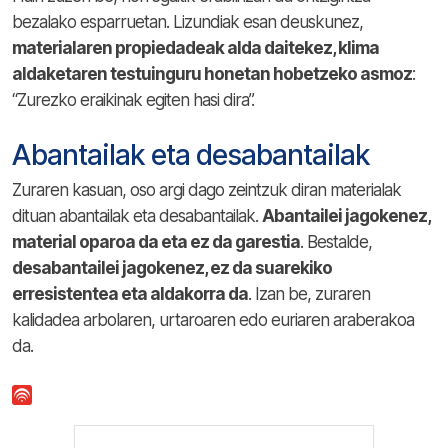
bezalako esparruetan. Lizundiak esan deuskunez,
materialaren propiedadeak alda daitekez, klima
aldaketaren testuinguru honetan hobetzeko asmoz
:
“Zurezko eraikinak egiten hasi dira”.
Abantailak eta desabantailak
Zuraren kasuan, oso argi dago zeintzuk diran materialak
dituan abantailak eta desabantailak.
Abantailei jagokenez,
material oparoa da eta ez da garestia
. Bestalde,
desabantailei jagokenez, ez da suarekiko
erresistentea eta aldakorra da
. Izan be, zuraren
kalidadea arbolaren, urtaroaren edo euriaren araberakoa
da.