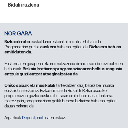
NOR GARA
Bizkaia Irratia
euskaldunei eskeinitako irrati zerbitzua da.
Programazino guztia
euskera
hutsean egiten da.
Bizkaiera batuan
emitiduten da
.
Euskerearen garapena eta normalizazinoa dira irratsaio berezi batzuen
helburuak.
Bizkaia Irratiaren programazinoaren helburu nagusia
entzule guztientzat atsegina izatea da
.
Ohiko saioak
eta
musikalak
tartekatzen dira, batez be musika
euskalduna eskeiniz. Bizkaia Irratia da Bizkaitik Bizkai osorako
programazino guztia euskera hutsean emitiduten dauan bakarra.
Horrez gain, programazinoa goitik behera bizkaiera hutsean egiten
dauan bakarra da.
Argazkiak
Depositphotos
-en eskuz.