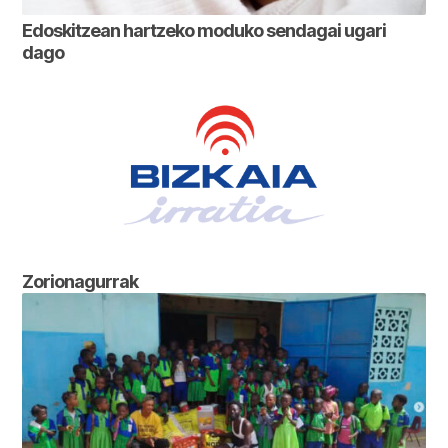
Edoskitzean hartzeko moduko sendagai ugari
dago
Zorionagurrak