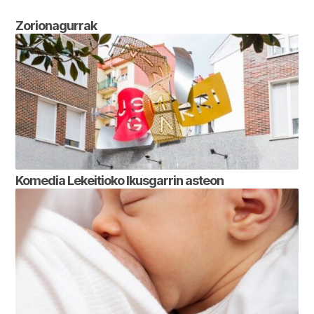
Zorionagurrak
Komedia Lekeitioko Ikusgarrin asteon