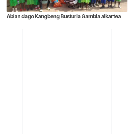
Abian dago Kangbeng Busturia Gambia alkartea