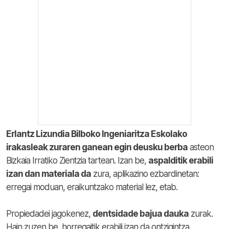
Erlantz Lizundia Bilboko Ingeniaritza Eskolako
irakasleak zuraren ganean egin deusku berba
asteon
Bizkaia Irratiko Zientzia tartean. Izan be,
aspalditik erabili
izan dan materiala da
zura, aplikazino ezbardinetan:
erregai moduan, eraikuntzako material lez, etab.
Propiedadei jagokenez,
dentsidade bajua dauka
zurak.
Hain zuzen be, horregaitik erabili izan da ontzigintza