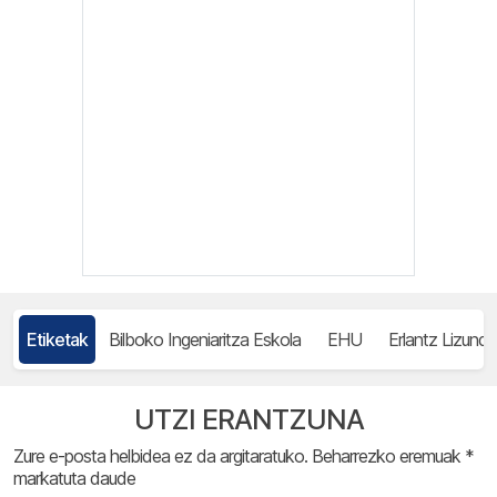
Etiketak
Bilboko Ingeniaritza Eskola
EHU
Erlantz Lizundi
UTZI ERANTZUNA
Zure e-posta helbidea ez da argitaratuko.
Beharrezko eremuak
*
markatuta daude