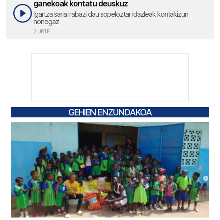
ganekoak kontatu deuskuz
Igartza saria irabazi dau sopeloztar idazleak kontakizun
honegaz
2 URTE
GEHIEN ENZUNDAKOA