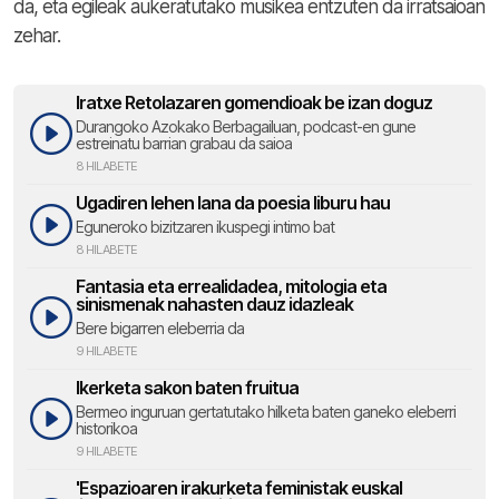
da, eta egileak aukeratutako musikea entzuten da irratsaioan
zehar.
Iratxe Retolazaren gomendioak be izan doguz
Durangoko Azokako Berbagailuan, podcast-en gune
estreinatu barrian grabau da saioa
8 HILABETE
Ugadiren lehen lana da poesia liburu hau
Eguneroko bizitzaren ikuspegi intimo bat
8 HILABETE
Fantasia eta errealidadea, mitologia eta
sinismenak nahasten dauz idazleak
Bere bigarren eleberria da
9 HILABETE
Ikerketa sakon baten fruitua
Bermeo inguruan gertatutako hilketa baten ganeko eleberri
historikoa
9 HILABETE
'Espazioaren irakurketa feministak euskal