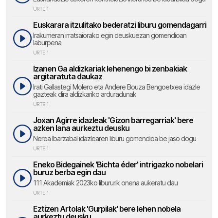
URTE 1
Euskarara itzulitako bederatzi liburu gomendagarri
Irakurrieran irratsaiorako egin deuskuezan gomendioan
laburpena
URTE 1
Izanen Ga aldizkariak lehenengo bi zenbakiak
argitaratuta daukaz
Irati Gallastegi Molero eta Andere Bouza Bengoetxea idazle
gazteak dira aldizkariko arduradunak
URTE 1
Joxan Agirre idazleak 'Gizon barregarriak' bere
azken lana aurkeztu deusku
Nerea Ibarzabal idazlearen liburu gomendioa be jaso dogu
URTE 1
Eneko Bidegainek 'Bichta éder' intrigazko nobelari
buruz berba egin dau
111 Akademiak 2023ko libururik onena aukeratu dau
URTE 1
Eztizen Artolak 'Gurpilak' bere lehen nobela
aurkeztu deusku