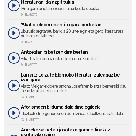
literaturan' da azpititulua
'Hiria gure oinetan' eleberria aurkeztu deusku
9 HILABETE
'Akabo' eleberriaz aritu gara berbetan
Libururik argitaratu barik ia 20 urte egin eta gero, literaturara
bueltatu da Mintegi
9 HILABETE
Antzezlan bi batzen dira bertan
Hika Teatro konpaniak eskeini dau 'Zorretan'
9 HILABETE
Larraitz Loizate Elorrioko literatur-zaleagaz be
izan gara
Alaitz Melgarrek bere amona Josefaren bizitza berreraiki dau
Tene Mujika bekeari esker
10 HILABETE
Aforismoen bilduma dala dino egileak
Idazleak dino generoaren definizinoa zabaltzen saiatu dala
10 HILABETE
Aurreko saioetan jasotako gomendioakaz
osotutako saioa