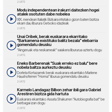
2 URTE
Modu independentean irakurri daitezken hogei
atalek osotuten dabe nobelea
XIX. mendean Italiatik Bizkaira iritsitako gizon baten bizitza
ekarri dau liburura Getxoko idazleak
2 URTE
Unai Oribek, berak euskarara ekarritako
"Barkamena existituko balitz bezala" elebarria
gomendatu deusku
"Aingeruak eta neskameak" saiakera libururua aztertu dogu
2 URTE
Eneko Barberenak "Suak erreko ez balu" bere
nobela baltza aurkeztu deusku
Dorleta Kortazarrek berak euskarara ekarritako Marlene
Haushoferren "Horma" liburua gomendatu deusku
2 URTE
Karmelo Landagaz Bilbon zehar ibili gara Gabriel
Arestiren bizitza gida hartuta
Euskarara ekarritako Assata Shakurren "Autobiografia bat" be
berbagai izan dogu
2 URTE