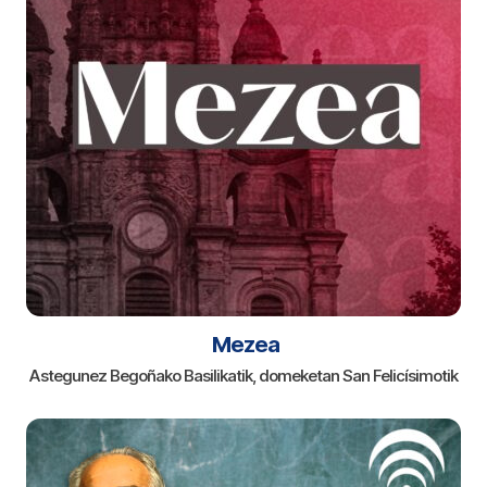
Mezea
Astegunez Begoñako Basilikatik, domeketan San Felicísimotik