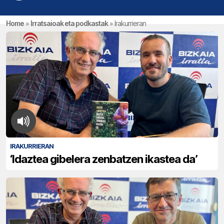
Home
»
Irratsaioak eta podkastak
»
Irakurrieran
IRAKURRIERAN
‘Idaztea gibelera zenbatzen ikastea da’