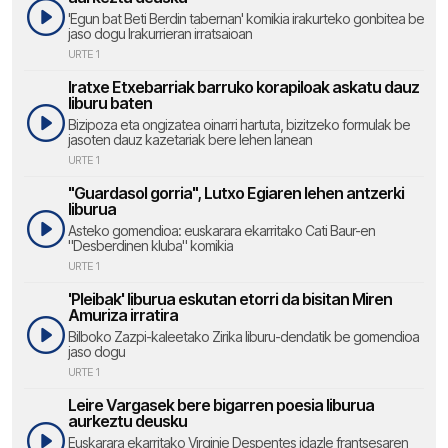
'Egun bat Beti Berdin tabernan' komikia irakurteko gonbitea be
jaso dogu Irakurrieran irratsaioan
URTE 1
Iratxe Etxebarriak barruko korapiloak askatu dauz
liburu baten
Bizipoza eta ongizatea oinarri hartuta, bizitzeko formulak be
jasoten dauz kazetariak bere lehen lanean
URTE 1
"Guardasol gorria", Lutxo Egiaren lehen antzerki
liburua
Asteko gomendioa: euskarara ekarritako Cati Baur-en
"Desberdinen kluba" komikia
URTE 1
'Pleibak' liburua eskutan etorri da bisitan Miren
Amuriza irratira
Bilboko Zazpi-kaleetako Zirika liburu-dendatik be gomendioa
jaso dogu
URTE 1
Leire Vargasek bere bigarren poesia liburua
aurkeztu deusku
Euskarara ekarritako Virginie Despentes idazle frantsesaren