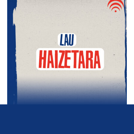
Lau Haizetara
Ainhoa Llona