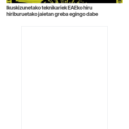
Ikuskizunetako teknikariek EAEko hiru
hiriburuetako jaietan greba egingo dabe