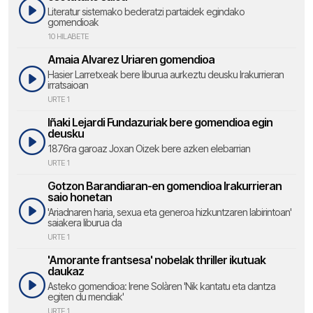
Literatur sistemako bederatzi partaidek egindako
gomendioak
10 HILABETE
Amaia Alvarez Uriaren gomendioa
Hasier Larretxeak bere liburua aurkeztu deusku Irakurrieran
irratsaioan
URTE 1
Iñaki Lejardi Fundazuriak bere gomendioa egin
deusku
1876ra garoaz Joxan Oizek bere azken elebarrian
URTE 1
Gotzon Barandiaran-en gomendioa Irakurrieran
saio honetan
'Ariadnaren haria, sexua eta generoa hizkuntzaren labirintoan'
saiakera liburua da
URTE 1
'Amorante frantsesa' nobelak thriller ikutuak
daukaz
Asteko gomendioa: Irene Solàren 'Nik kantatu eta dantza
egiten du mendiak'
URTE 1