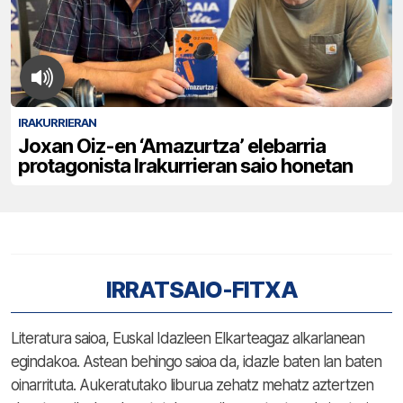
IRAKURRIERAN
Joxan Oiz-en ‘Amazurtza’ elebarria
protagonista Irakurrieran saio honetan
IRRATSAIO-FITXA
Literatura saioa, Euskal Idazleen Elkarteagaz alkarlanean
egindakoa. Astean behingo saioa da, idazle baten lan baten
oinarrituta. Aukeratutako liburua zehatz mehatz aztertzen