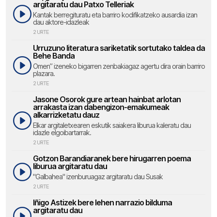
argitaratu dau Patxo Telleriak
Kantak berregituratu eta barriro kodifikatzeko ausardia izan
dau aktore-idazleak
2 URTE
Urruzuno literatura sariketatik sortutako taldea da
Behe Banda
Omen” izeneko bigarren zenbakiagaz agertu dira orain barriro
plazara.
2 URTE
Jasone Osorok gure artean hainbat arlotan
arrakasta izan dabengizon-emakumeak
alkarrizketatu dauz
Elkar argitaletxearen eskutik saiakera liburua kaleratu dau
idazle elgoibartarrak.
2 URTE
Gotzon Barandiaranek bere hirugarren poema
liburua argitaratu dau
"Galbahea" izenburuagaz argitaratu dau Susak
2 URTE
Iñigo Astizek bere lehen narrazio bilduma
argitaratu dau