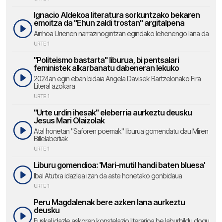
Ignacio Aldekoa literatura sorkuntzako bekaren
emoitza da "Ehun zaldi trostan" argitalpena
Ainhoa Urienen narrazinogintzan egindako lehenengo lana da
URTE 1
"Politeismo bastarta" liburua, bi pentsalari
feministek alkarbanatu dabeneran lekuko
2024an egin eban bidaia Angela Davisek Bartzelonako Fira
Literal azokara
URTE 1
"Urte urdin ihesak" eleberria aurkeztu deusku
Jesus Mari Olaizolak
Atal honetan "Saforen poemak" liburua gomendatu dau Miren
Billelabeitiak
URTE 1
Liburu gomendioa: 'Mari-mutil handi baten bluesa'
Ibai Atutxa idazlea izan da aste honetako gonbidaua
URTE 1
Peru Magdalenak bere azken lana aurkeztu
deusku
Euskal idazle askoren konstelazio literarioa be laburbildu dogu