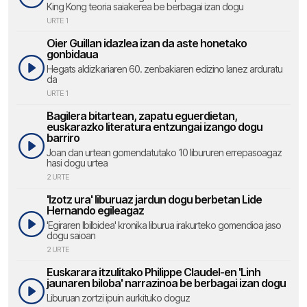
King Kong teoria saiakerea be berbagai izan dogu
URTE 1
Oier Guillan idazlea izan da aste honetako
gonbidaua
Hegats aldizkariaren 60. zenbakiaren edizino lanez arduratu
da
URTE 1
Bagilera bitartean, zapatu eguerdietan,
euskarazko literatura entzungai izango dogu
barriro
Joan dan urtean gomendatutako 10 libururen errepasoagaz
hasi dogu urtea
2 URTE
'Izotz ura' liburuaz jardun dogu berbetan Lide
Hernando egileagaz
'Egiraren Ibilbidea' kronika liburua irakurteko gomendioa jaso
dogu saioan
2 URTE
Euskarara itzulitako Philippe Claudel-en 'Linh
jaunaren biloba' narrazinoa be berbagai izan dogu
Liburuan zortzi ipuin aurkituko doguz