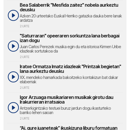
Bea Salaberrik "Mesfida zaitez" nobela aurkeztu
deusku
Azken 20 urteetako Euskal Herriko gatazka dauka bere lanak
ardatza
2 URTE
"Saturraran" opeeraren sorkuntza lana berbagai
izan dogu
Juan Carlos Perezek musika egin du eta istorioa Kirmen Uribe
idazleak sortutakoa da
2 URTE
Iratxe Ormatza Imatz idazleak "Printzak begietan"
lana aurkeztu deusku
XX. mendeko hamarkada bakoitzeko kontakizun bat dakar
elaberriak
2 URTE
Igor Arzuaga musikariaren musikak girotu dau
Irakurrieran irratsaioa
Antzerkigintzako testuei buruz jardun dogu ikasturteko
barriko lehen saioan
2 URTE
“Ai, gure juaneteak” ikuskizuna liburu formatuan