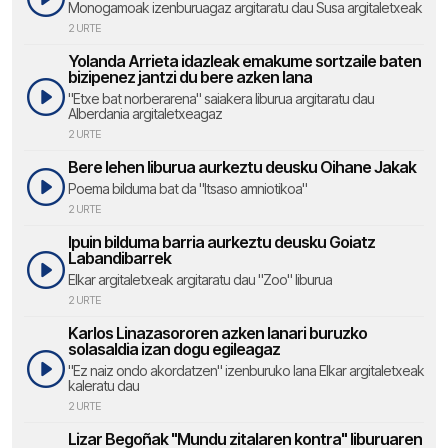
Monogamoak izenburuagaz argitaratu dau Susa argitaletxeak
2 URTE
Yolanda Arrieta idazleak emakume sortzaile baten
bizipenez jantzi du bere azken lana
"Etxe bat norberarena" saiakera liburua argitaratu dau
Alberdania argitaletxeagaz
2 URTE
Bere lehen liburua aurkeztu deusku Oihane Jakak
Poema bilduma bat da "Itsaso amniotikoa"
2 URTE
Ipuin bilduma barria aurkeztu deusku Goiatz
Labandibarrek
Elkar argitaletxeak argitaratu dau "Zoo" liburua
2 URTE
Karlos Linazasororen azken lanari buruzko
solasaldia izan dogu egileagaz
"Ez naiz ondo akordatzen" izenburuko lana Elkar argitaletxeak
kaleratu dau
2 URTE
Lizar Begoñak "Mundu zitalaren kontra" liburuaren