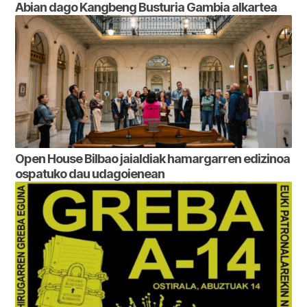
Abian dago Kangbeng Busturia Gambia alkartea
Open House Bilbao jaialdiak hamargarren edizinoa
ospatuko dau udagoienean