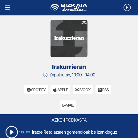
Irakurrieran
Zapatuetan, 13:00 - 14:00
SPOTIFY
APPLE
IVOOX
RSS
E-MAIL
AZKEN PODKASTA
Iratxe Retolazaren gomendioak be izan doguz
1:00:03