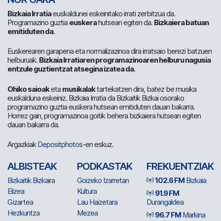
Bizkaia Irratia
euskaldunei eskeinitako irrati zerbitzua da.
Programazino guztia
euskera
hutsean egiten da.
Bizkaiera batuan
emitiduten da
.
Euskerearen garapena eta normalizazinoa dira irratsaio berezi batzuen
helburuak.
Bizkaia Irratiaren programazinoaren helburu nagusia
entzule guztientzat atsegina izatea da
.
Ohiko saioak
eta
musikalak
tartekatzen dira, batez be musika
euskalduna eskeiniz. Bizkaia Irratia da Bizkaitik Bizkai osorako
programazino guztia euskera hutsean emitiduten dauan bakarra.
Horrez gain, programazinoa goitik behera bizkaiera hutsean egiten
dauan bakarra da.
Argazkiak
Depositphotos
-en eskuz.
ALBISTEAK
PODKASTAK
FREKUENTZIAK
Bizkaitik Bizkaira
Goizeko Izarretan
102.6 FM
Bizkaia
Elizea
Kultura
91.9 FM
Gizartea
Lau Haizetara
Durangaldea
Hezkuntza
Mezea
96.7 FM
Markina