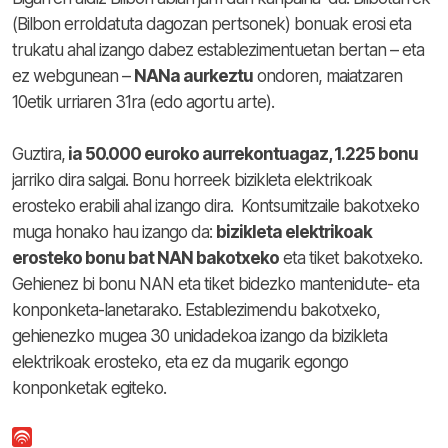
(Bilbon erroldatuta dagozan pertsonek) bonuak erosi eta
trukatu ahal izango dabez establezimentuetan bertan – eta
ez webgunean –
NANa aurkeztu
ondoren, maiatzaren
10etik urriaren 31ra (edo agortu arte).
Guztira,
ia 50.000 euroko aurrekontuagaz, 1.225 bonu
jarriko dira salgai. Bonu horreek bizikleta elektrikoak
erosteko erabili ahal izango dira. Kontsumitzaile bakotxeko
muga honako hau izango da:
bizikleta elektrikoak
erosteko bonu bat NAN bakotxeko
eta tiket bakotxeko.
Gehienez bi bonu NAN eta tiket bidezko mantenidute- eta
konponketa-lanetarako. Establezimendu bakotxeko,
gehienezko mugea 30 unidadekoa izango da bizikleta
elektrikoak erosteko, eta ez da mugarik egongo
konponketak egiteko.