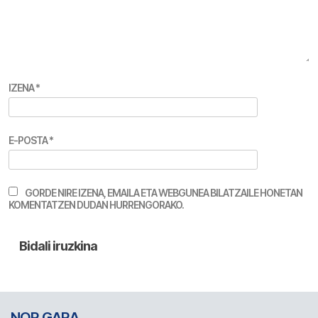
IZENA
*
E-POSTA
*
GORDE NIRE IZENA, EMAILA ETA WEBGUNEA BILATZAILE HONETAN
KOMENTATZEN DUDAN HURRENGORAKO.
NOR GARA