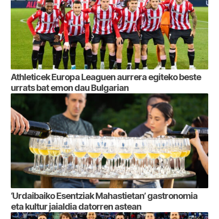
Athleticek Europa Leaguen aurrera egiteko beste
urrats bat emon dau Bulgarian
‘Urdaibaiko Esentziak Mahastietan’ gastronomia
eta kultur jaialdia datorren astean