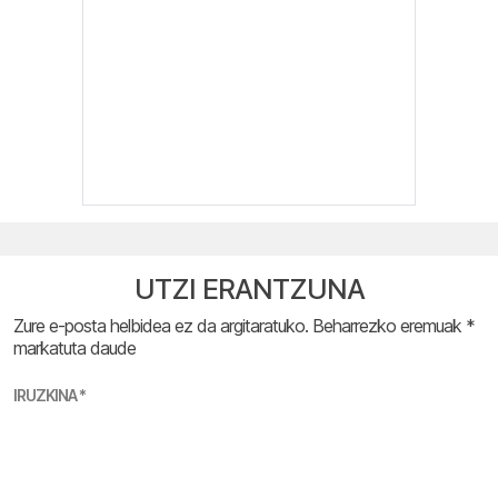
UTZI ERANTZUNA
Zure e-posta helbidea ez da argitaratuko.
Beharrezko eremuak
*
markatuta daude
IRUZKINA
*