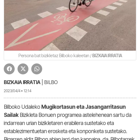
Persona bat bizikletaz Bilboko kaleetan /
BIZKAIA IRRATIA
BIZKAIA IRRATIA
| BILBO
2023/04/4 • 12:14
Bilboko Udaleko
Mugikortasun eta Jasangarritasun
Sailak
Bizikleta Bonuen programea astelehenean sartu da
indarrean urian bizikletaren erabilera sustetako eta
establezimentuetan erosketa eta konponketa sustetako.
Bigarren aldiz Bilbon abian jarri dan kanpaina da. Bilbotarrek