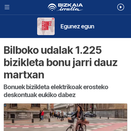
Egunez egun
Bilboko udalak 1.225
bizikleta bonu jarri dauz
martxan
Bonuek bizikleta elektrikoak erosteko
deskontuak eukiko dabez