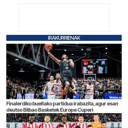
IRAKURRIENAK
Finalerdiko bueltako partidua irabazita, agur esan
deutso Bilbao Basketek Europe Cuperi