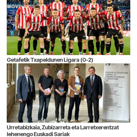
Getafetik Txapeldunen Ligara (0-2)
Urretabizkaia, Zubizarreta eta Larretxerentzat
lehenengo Euskadi Sariak