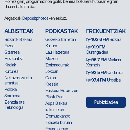
Horrez gain, programazinoa goitik behera bizkaiera hutsean egiten
dauan bakarra da.
Argazkiak
Depositphotos
-en eskuz.
ALBISTEAK
PODKASTAK
FREKUENTZIAK
Bizkaitik Bizkaira
Goizeko Izarretan
102.6 FM
Bizkaia
Elizea
Kultura
91.9 FM
Gizartea
Lau Haizetara
Durangaldea
Hezkuntza
Mezea
96.7 FM
Markina
Kirolak
Zorionagurrak
Xemein
Kulturea
Jokoan
92.5 FM
Ondarroa
Nekazaritza eta
Garoa
97.4 FM
Urdaibai
arrantza
Kresala
Politika
Euskera Hobetzen
Sormena
Planik Plan
Zientzia eta
Publizidadea
Aupa Bizkaia
Teknologia
Irakurrieran
Eremuz kanpo
Txapela buruan
Egunez egun