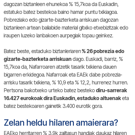
dagozan biztanleen ehunekoa % 15,7koa da Euskadin,
estatuko batez bestekoa baino hamar puntu txikiagoa.
Pobreziako edo gizarte-bazterketa arriskuan dagozan
biztanleen artean baliabide material gitxiko etxebizitzak edo
iraupen luzeko lanbakoen aurpegiak topau geinkez.
Batez beste, estaduko biztanleriaren
% 26 pobrezia edo
gizarte-bazterketa arriskuan
dago. Euskadi, barriz, %
15,7koa da, Nafarroaren atzetik tasarik txikiena dauen
bigarren erkidegoa. Nafarroak eta EAEk dabe pobrezia-
arrisku tasarik txikiena, % 10,9 eta % 12,2, hurrenez hurren.
Pertsona bakotxeko urteko batez besteko
diru-sarrerak
16.427 eurokoak dira Euskadin, estaduko altuenak
eta
batez bestekoaren gainetik 3.400 eurotik gora.
Zelan heldu hilaren amaierara?
EAEko herritarren % 3,9k zailtasun handiak daukaz hilaren