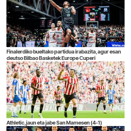
Finalerdiko bueltako partidua irabazita, agur esan
deutso Bilbao Basketek Europe Cuperi
Athletic, jaun eta jabe San Mamesen (4-1)