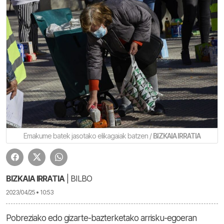
Emakume batek jasotako elikagaiak batzen /
BIZKAIA IRRATIA
BIZKAIA IRRATIA
| BILBO
2023/04/25 • 10:53
Pobreziako edo gizarte-bazterketako arrisku-egoeran