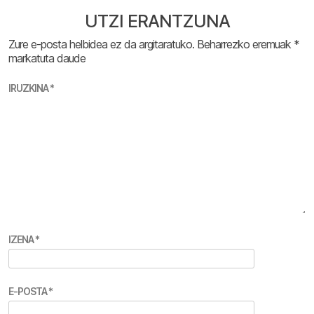
UTZI ERANTZUNA
Zure e-posta helbidea ez da argitaratuko.
Beharrezko eremuak
*
markatuta daude
IRUZKINA
*
IZENA
*
E-POSTA
*