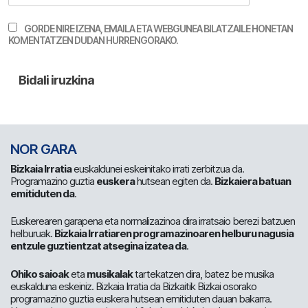
GORDE NIRE IZENA, EMAILA ETA WEBGUNEA BILATZAILE HONETAN
KOMENTATZEN DUDAN HURRENGORAKO.
NOR GARA
Bizkaia Irratia
euskaldunei eskeinitako irrati zerbitzua da.
Programazino guztia
euskera
hutsean egiten da.
Bizkaiera batuan
emitiduten da
.
Euskerearen garapena eta normalizazinoa dira irratsaio berezi batzuen
helburuak.
Bizkaia Irratiaren programazinoaren helburu nagusia
entzule guztientzat atsegina izatea da
.
Ohiko saioak
eta
musikalak
tartekatzen dira, batez be musika
euskalduna eskeiniz. Bizkaia Irratia da Bizkaitik Bizkai osorako
programazino guztia euskera hutsean emitiduten dauan bakarra.