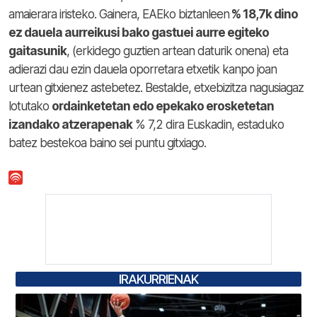
amaierara iristeko. Gainera, EAEko biztanleen
% 18,7k dino
ez dauela aurreikusi bako gastuei aurre egiteko
gaitasunik
, (erkidego guztien artean daturik onena) eta
adierazi dau ezin dauela oporretara etxetik kanpo joan
urtean gitxienez astebetez. Bestalde, etxebizitza nagusiagaz
lotutako
ordainketetan edo epekako erosketetan
izandako atzerapenak
% 7,2 dira Euskadin, estaduko
batez bestekoa baino sei puntu gitxiago.
IRAKURRIENAK