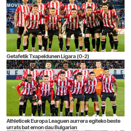
Getafetik Txapeldunen Ligara (0-2)
Athleticek Europa Leaguen aurrera egiteko beste
urrats bat emon dau Bulgarian