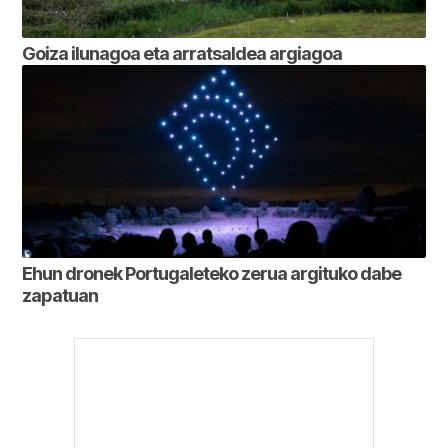
Goiza ilunagoa eta arratsaldea argiagoa
Ehun dronek Portugaleteko zerua argituko dabe
zapatuan