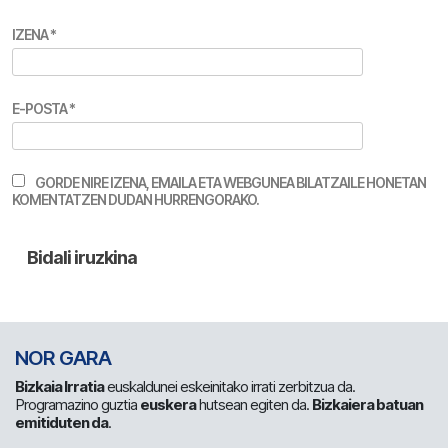
IZENA
*
E-POSTA
*
GORDE NIRE IZENA, EMAILA ETA WEBGUNEA BILATZAILE HONETAN
KOMENTATZEN DUDAN HURRENGORAKO.
NOR GARA
Bizkaia Irratia
euskaldunei eskeinitako irrati zerbitzua da.
Programazino guztia
euskera
hutsean egiten da.
Bizkaiera batuan
emitiduten da
.