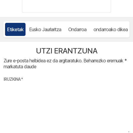
Etiketak
Eusko Jaurlaritza
Ondarroa
ondarroako dikea
UTZI ERANTZUNA
Zure e-posta helbidea ez da argitaratuko.
Beharrezko eremuak
*
markatuta daude
IRUZKINA
*