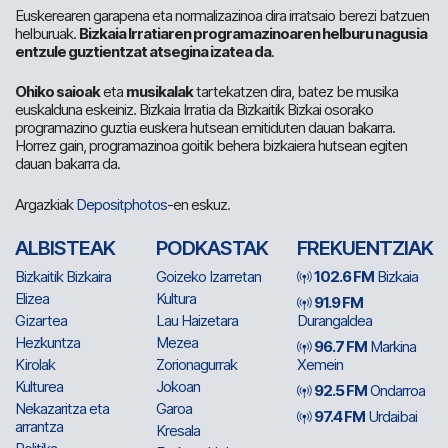
Euskerearen garapena eta normalizazinoa dira irratsaio berezi batzuen
helburuak.
Bizkaia Irratiaren programazinoaren helburu nagusia
entzule guztientzat atsegina izatea da
.
Ohiko saioak
eta
musikalak
tartekatzen dira, batez be musika
euskalduna eskeiniz. Bizkaia Irratia da Bizkaitik Bizkai osorako
programazino guztia euskera hutsean emitiduten dauan bakarra.
Horrez gain, programazinoa goitik behera bizkaiera hutsean egiten
dauan bakarra da.
Argazkiak
Depositphotos
-en eskuz.
ALBISTEAK
PODKASTAK
FREKUENTZIAK
Bizkaitik Bizkaira
Goizeko Izarretan
102.6 FM
Bizkaia
Elizea
Kultura
91.9 FM
Gizartea
Lau Haizetara
Durangaldea
Hezkuntza
Mezea
96.7 FM
Markina
Kirolak
Zorionagurrak
Xemein
Kulturea
Jokoan
92.5 FM
Ondarroa
Nekazaritza eta
Garoa
97.4 FM
Urdaibai
arrantza
Kresala