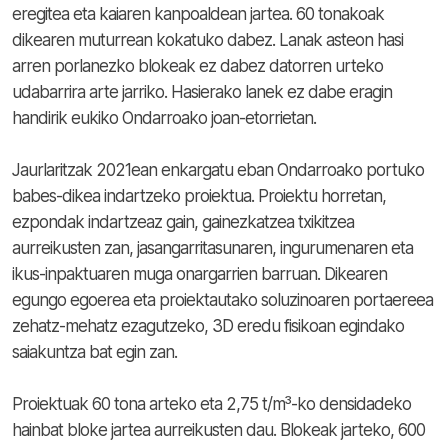
eregitea eta kaiaren kanpoaldean jartea. 60 tonakoak
dikearen muturrean kokatuko dabez. Lanak asteon hasi
arren porlanezko blokeak ez dabez datorren urteko
udabarrira arte jarriko. Hasierako lanek ez dabe eragin
handirik eukiko Ondarroako joan-etorrietan.
Jaurlaritzak 2021ean enkargatu eban Ondarroako portuko
babes-dikea indartzeko proiektua. Proiektu horretan,
ezpondak indartzeaz gain, gainezkatzea txikitzea
aurreikusten zan, jasangarritasunaren, ingurumenaren eta
ikus-inpaktuaren muga onargarrien barruan. Dikearen
egungo egoerea eta proiektautako soluzinoaren portaereea
zehatz-mehatz ezagutzeko, 3D eredu fisikoan egindako
saiakuntza bat egin zan.
Proiektuak 60 tona arteko eta 2,75 t/m³-ko densidadeko
hainbat bloke jartea aurreikusten dau. Blokeak jarteko, 600