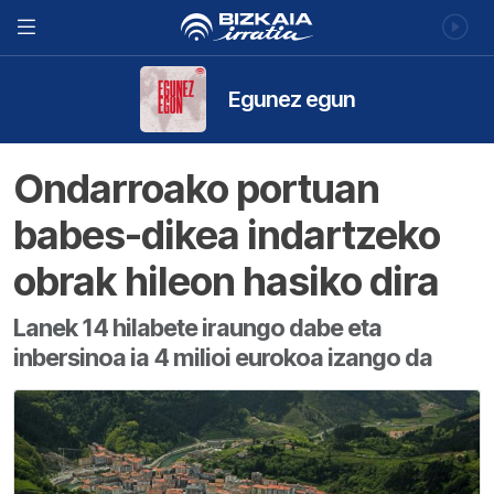
Egunez egun
Ondarroako portuan
babes-dikea indartzeko
obrak hileon hasiko dira
Lanek 14 hilabete iraungo dabe eta
inbersinoa ia 4 milioi eurokoa izango da