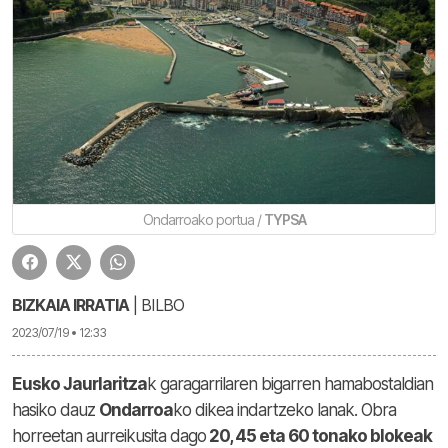
Ondarroako portua /
TYPSA
BIZKAIA IRRATIA
| BILBO
2023/07/19 • 12:33
Eusko Jaurlaritza
k garagarrilaren bigarren hamabostaldian
hasiko dauz
Ondarroa
ko dikea indartzeko lanak. Obra
horreetan aurreikusita dago
20, 45 eta 60 tonako blokeak