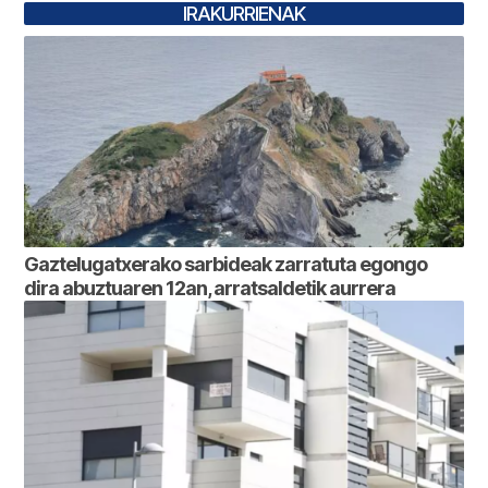
IRAKURRIENAK
Gaztelugatxerako sarbideak zarratuta egongo
dira abuztuaren 12an, arratsaldetik aurrera