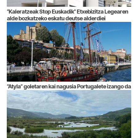
“Kaleratzeak Stop Euskadik” Etxebizitza Legearen
alde bozkatzeko eskatu deutse alderdiei
“Atyla” goletaren kai nagusia Portugalete izango da