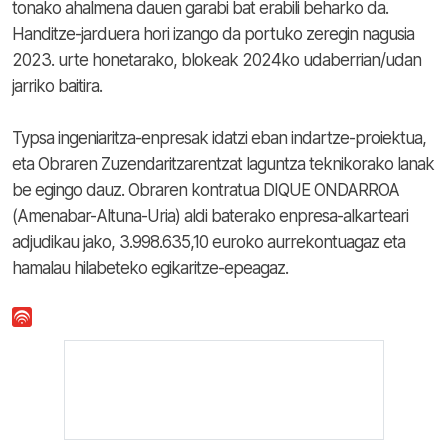
tonako ahalmena dauen garabi bat erabili beharko da.
Handitze-jarduera hori izango da portuko zeregin nagusia
2023. urte honetarako, blokeak 2024ko udaberrian/udan
jarriko baitira.
Typsa ingeniaritza-enpresak idatzi eban indartze-proiektua,
eta Obraren Zuzendaritzarentzat laguntza teknikorako lanak
be egingo dauz. Obraren kontratua DIQUE ONDARROA
(Amenabar-Altuna-Uria) aldi baterako enpresa-alkarteari
adjudikau jako, 3.998.635,10 euroko aurrekontuagaz eta
hamalau hilabeteko egikaritze-epeagaz.