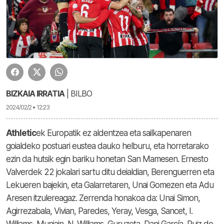
BIZKAIA IRRATIA
| BILBO
2024/02/2 • 12:23
Athletic
ek Europatik ez aldentzea eta sailkapenaren
goialdeko postuari eustea dauko helburu, eta horretarako
ezin da hutsik egin bariku honetan San Mamesen. Ernesto
Valverdek 22 jokalari sartu ditu deialdian, Berenguerren eta
Lekueren bajekin, eta Galarretaren, Unai Gomezen eta Adu
Aresen itzulereagaz. Zerrenda honakoa da: Unai Simon,
Agirrezabala, Vivian, Paredes, Yeray, Vesga, Sancet, I.