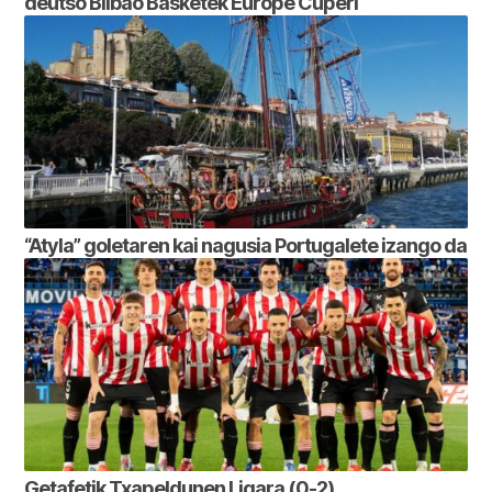
deutso Bilbao Basketek Europe Cuperi
“Atyla” goletaren kai nagusia Portugalete izango da
Getafetik Txapeldunen Ligara (0-2)