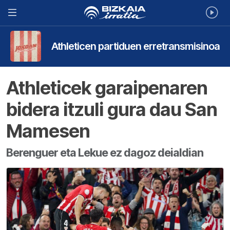
Athleticen partiduen erretransmisinoa
Athleticek garaipenaren
bidera itzuli gura dau San
Mamesen
Berenguer eta Lekue ez dagoz deialdian