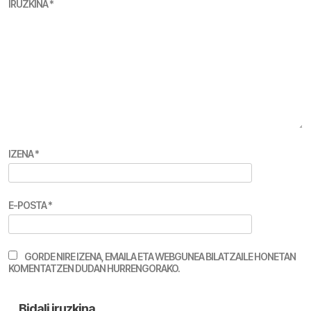
IRUZKINA
*
IZENA
*
E-POSTA
*
GORDE NIRE IZENA, EMAILA ETA WEBGUNEA BILATZAILE HONETAN
KOMENTATZEN DUDAN HURRENGORAKO.