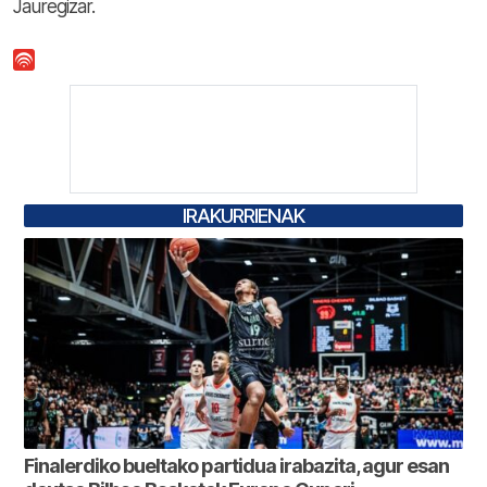
Jauregizar.
IRAKURRIENAK
Finalerdiko bueltako partidua irabazita, agur esan