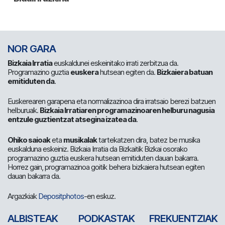
NOR GARA
Bizkaia Irratia
euskaldunei eskeinitako irrati zerbitzua da.
Programazino guztia
euskera
hutsean egiten da.
Bizkaiera batuan
emitiduten da
.
Euskerearen garapena eta normalizazinoa dira irratsaio berezi batzuen
helburuak.
Bizkaia Irratiaren programazinoaren helburu nagusia
entzule guztientzat atsegina izatea da
.
Ohiko saioak
eta
musikalak
tartekatzen dira, batez be musika
euskalduna eskeiniz. Bizkaia Irratia da Bizkaitik Bizkai osorako
programazino guztia euskera hutsean emitiduten dauan bakarra.
Horrez gain, programazinoa goitik behera bizkaiera hutsean egiten
dauan bakarra da.
Argazkiak
Depositphotos
-en eskuz.
ALBISTEAK
PODKASTAK
FREKUENTZIAK