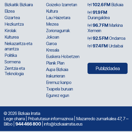
Bizkaitik Bizkaira
Goizeko Izarretan
102.6 FM
Bizkaia
Elizea
Kultura
91.9 FM
Gizartea
Lau Haizetara
Durangaldea
Hezkuntza
Mezea
96.7 FM
Markina
Kirolak
Zorionagurrak
Xemein
Kulturea
Jokoan
92.5 FM
Ondarroa
Nekazaritza eta
Garoa
97.4 FM
Urdaibai
arrantza
Kresala
Politika
Euskera Hobetzen
Sormena
Planik Plan
Zientzia eta
Publizidadea
Aupa Bizkaia
Teknologia
Irakurrieran
Eremuz kanpo
Txapela buruan
Egunez egun
© 2026 Bizkaia Irratia
Lege oharra
|
Pribatutasun informazinoa
| Mazarredo zumarkalea 47, 7 –
Bilbo |
944 466 800
| info@bizkaiairratia.eus