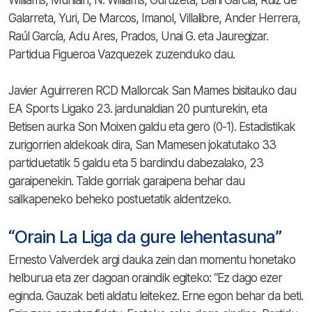
Williams, Muniain, N. Williams, Guruzeta, Dani García, Ruiz de
Galarreta, Yuri, De Marcos, Imanol, Villalibre, Ander Herrera,
Raúl García, Adu Ares, Prados, Unai G. eta Jauregizar.
Partidua Figueroa Vazquezek zuzenduko dau.
Javier Aguirreren RCD Mallorcak San Mames bisitauko dau
EA Sports Ligako 23. jardunaldian 20 punturekin, eta
Betisen aurka Son Moixen galdu eta gero (0-1). Estadistikak
zurigorrien aldekoak dira, San Mamesen jokatutako 33
partiduetatik 5 galdu eta 5 bardindu dabezalako, 23
garaipenekin. Talde gorriak garaipena behar dau
sailkapeneko beheko postuetatik aldentzeko.
“Orain La Liga da gure lehentasuna”
Ernesto Valverdek argi dauka zein dan momentu honetako
helburua eta zer dagoan oraindik egiteko: “Ez dago ezer
eginda. Gauzak beti aldatu leitekez. Erne egon behar da beti.