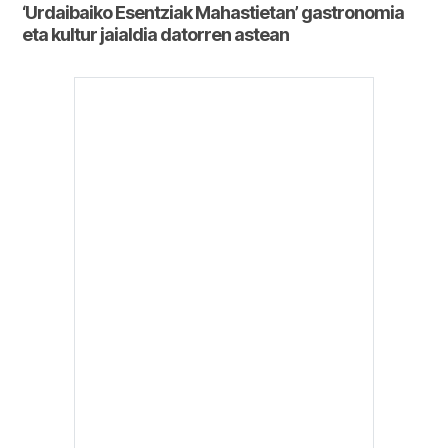
‘Urdaibaiko Esentziak Mahastietan’ gastronomia
eta kultur jaialdia datorren astean