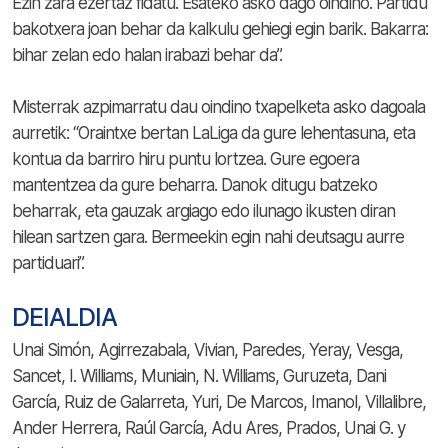
Ezin zara ezertaz fidatu. Esateko asko dago oindino. Partidu
bakotxera joan behar da kalkulu gehiegi egin barik. Bakarra:
bihar zelan edo halan irabazi behar da”.
Misterrak azpimarratu dau oindino txapelketa asko dagoala
aurretik: “Oraintxe bertan LaLiga da gure lehentasuna, eta
kontua da barriro hiru puntu lortzea. Gure egoera
mantentzea da gure beharra. Danok ditugu batzeko
beharrak, eta gauzak argiago edo ilunago ikusten diran
hilean sartzen gara. Bermeekin egin nahi deutsagu aurre
partiduari”.
DEIALDIA
Unai Simón, Agirrezabala, Vivian, Paredes, Yeray, Vesga,
Sancet, I. Williams, Muniain, N. Williams, Guruzeta, Dani
García, Ruiz de Galarreta, Yuri, De Marcos, Imanol, Villalibre,
Ander Herrera, Raúl García, Adu Ares, Prados, Unai G. y