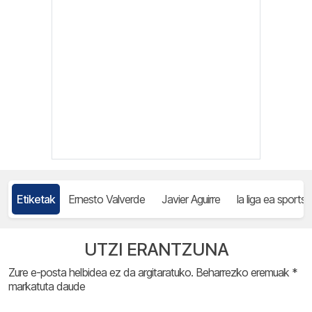
Etiketak
Ernesto Valverde
Javier Aguirre
la liga ea sports
UTZI ERANTZUNA
Zure e-posta helbidea ez da argitaratuko.
Beharrezko eremuak
*
markatuta daude