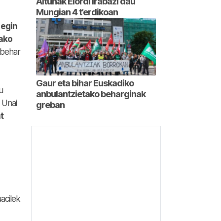
Altunak Elordi irabazi dau
Mungian 4 t’erdikoan
 egin
rako
 behar
Gaur eta bihar Euskadiko
u
anbulantzietako beharginak
 Unai
greban
t
uacilek