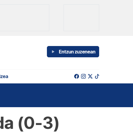
Entzun zuzenean
izea
da (0-3)