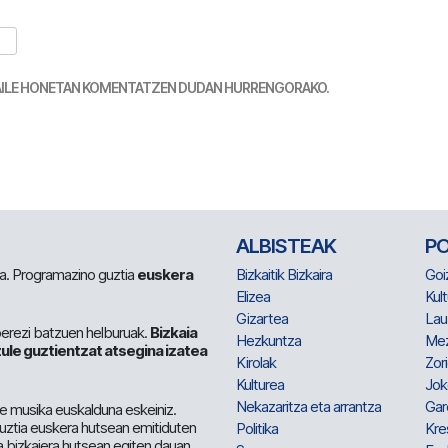
TZAILE HONETAN KOMENTATZEN DUDAN HURRENGORAKO.
ALBISTEAK
P
 da. Programazino guztia
euskera
Bizkaitik Bizkaira
Goi
Elizea
Kult
Gizartea
Lau
berezi batzuen helburuak.
Bizkaia
Hezkuntza
Me
ule guztientzat atsegina izatea
Kirolak
Zor
Kulturea
Jok
Nekazaritza eta arrantza
Gar
e musika euskalduna eskeiniz.
 guztia euskera hutsean emitiduten
Politika
Kre
a bizkaiera hutsean egiten dauan