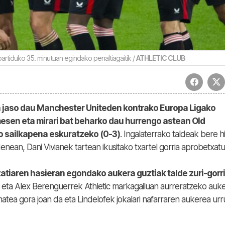
 partiduko 35. minutuan egindako penaltiagaitik /
ATHLETIC CLUB
a jaso dau Manchester Uniteden kontrako Europa Ligako
esen eta mirari bat beharko dau hurrengo astean Old
ko sailkapena eskuratzeko (0-3)
. Ingalaterrako taldeak bere h
enean, Dani Vivianek tartean ikusitako txartel gorria aprobetxatu
atiaren hasieran egondako aukera guztiak talde zuri-gorr
ek eta Alex Berenguerrek Athletic markagailuan aurreratzeko auk
matea gora joan da eta Lindelofek jokalari nafarraren aukerea ur