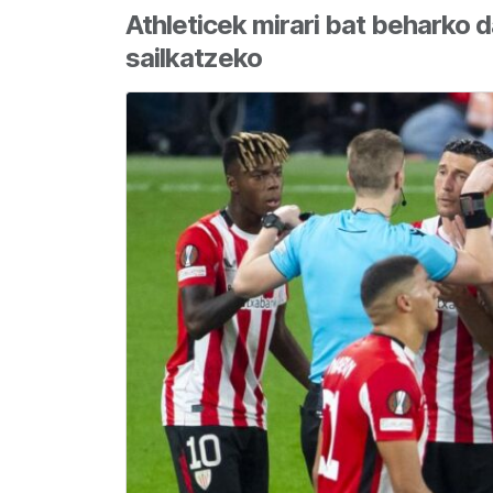
Athleticek mirari bat beharko 
sailkatzeko