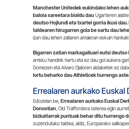
Manchester Unitedek eukindako lehen auke
baloia sareetara bialdu dau
Ugarteren asiste
deutso Hojlundi eta txartel gorria ikusi da
taldearen hirugarren gola be sartu dau lehe
izan dau lehen zatiaren amaieran eskuin hankako
Bigarren zatian markagailuari eutsi deutso
arrisku handirik hartu eta ez dau gol aukera garb
Gomezen eta Alvaro Djaloren aldaketek ez dab
lortu beharko dau Athleticek hurrengo ast
Errealaren aurkako Euskal 
Edozelan be,
Errealaren aurkako Euskal De
Donostian
, Old Traffordera osterea egin aurreti
bizkaitarrak puntuak behar ditu hurrengo 
zuzendutako taldea, aldiz, Europarako sailkapena