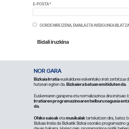
E-POSTA
*
GORDE NIRE IZENA, EMAILA ETA WEBGUNEA BILA
NOR GARA
Bizkaia Irratia
euskaldunei eskeinitako irrati zerbitzua
hutsean egiten da.
Bizkaiera batuan emitiduten da
.
Euskerearen garapena eta normalizazinoa dira irratsaio 
Irratiaren programazinoaren helburu nagusia entz
da
.
Ohiko saioak
eta
musikalak
tartekatzen dira, batez b
Bizkaia Irratia da Bizkaitik Bizkai osorako programazino
dauan bakarra. Horrez gain, programazinoa goitik beher