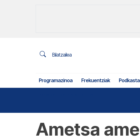
Bilatzailea
Programazinoa
Frekuentziak
Podkasta
Nekazaritza eta arrantza
Ametsa ames