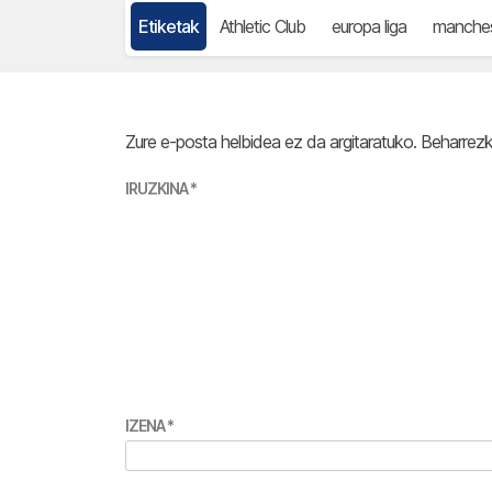
Etiketak
Athletic Club
europa liga
manches
Zure e-posta helbidea ez da argitaratuko.
Beharrez
IRUZKINA
*
IZENA
*