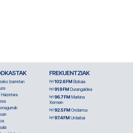
ODKASTAK
FREKUENTZIAK
zeko Izarretan
102.6 FM
Bizkaia
ura
91.9 FM
Durangaldea
 Haizetara
96.7 FM
Markina
zea
Xemein
ionagurrak
92.5 FM
Ondarroa
oan
97.4 FM
Urdaibai
oa
sala