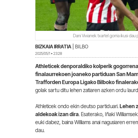
Dani Vivianek txartel gorria ikusi dau
BIZKAIA IRRATIA
| BILBO
2025/05/1 • 23:28
Athleticek denporaldiko kolperik gogorren
finalaurrekoen joaneko partiduan San Mam
Trafforden Europa Ligako Bilboko finalera
golak sartu ditu lehen zatiaren azken ordu laurd
Athleticek ondo ekin deutso partiduari.
Lehen z
aldekoak izan dira
. Esaterako, Iñaki Williams
euki dabez, baina Williams anai nagusiaren erre
dau.