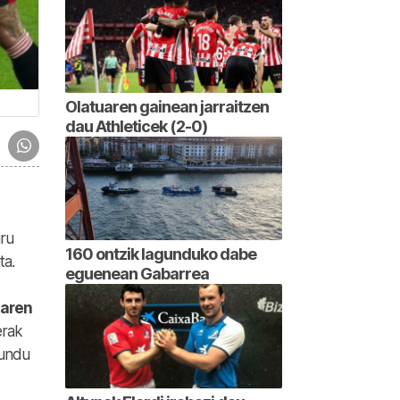
Olatuaren gainean jarraitzen
dau Athleticek (2-0)
iru
160 ontzik lagunduko dabe
ta.
eguenean Gabarrea
iaren
erak
rundu