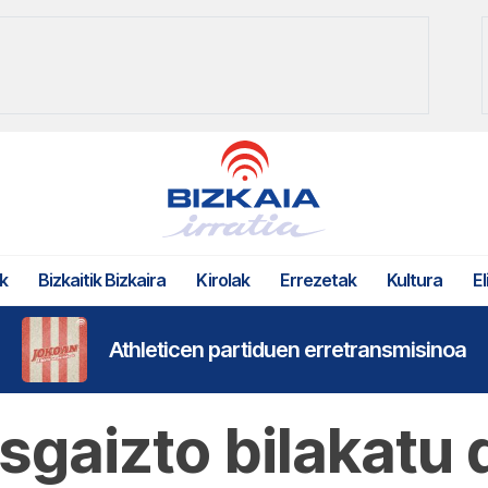
k
Bizkaitik Bizkaira
Kirolak
Errezetak
Kultura
El
Athleticen partiduen erretransmisinoa
gaizto bilakatu 