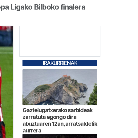
pa Ligako Bilboko finalera
IRAKURRIENAK
Gaztelugatxerako sarbideak
zarratuta egongo dira
abuztuaren 12an, arratsaldetik
aurrera