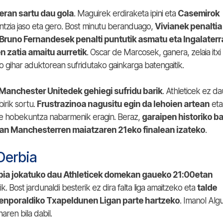
ran sartu dau gola
. Maguirek erdiraketa ipini eta
Casemirok
ntzia jaso eta gero. Bost minutu beranduago,
Vivianek penaltia
u. Bruno Fernandesek penalti puntutik asmatu eta Ingalater
n zatia amaitu aurretik
. Oscar de Marcosek, ganera, zelaia itxi
 gihar aduktorean sufridutako gainkarga batengaitik.
 Manchester Unitedek gehiegi sufridu barik
. Athleticek ez da
irik sortu.
Frustrazinoa nagusitu egin da lehoien artean
eta
e hobekuntza nabarmenik eragin. Beraz,
garaipen historiko ba
ean Manchesterren maiatzaren 21eko finalean izateko
.
Derbia
rbia jokatuko dau Athleticek domekan gaueko 21:00etan
k. Bost jardunaldi besterik ez dira falta liga amaitzeko eta
talde
denporaldiko Txapeldunen Ligan parte hartzeko
. Imanol Alg
ren bila dabil.