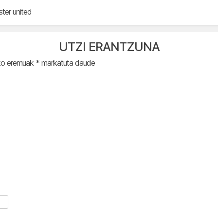
ter united
UTZI ERANTZUNA
ko eremuak
*
markatuta daude