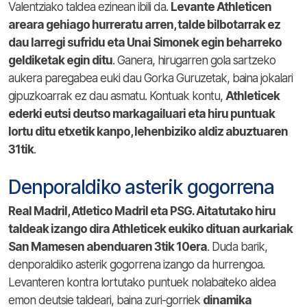
Valentziako taldea ezinean ibili da.
Levante Athleticen
areara gehiago hurreratu arren, talde bilbotarrak ez
dau larregi sufridu eta Unai Simonek egin beharreko
geldiketak egin ditu
. Ganera, hirugarren gola sartzeko
aukera paregabea euki dau Gorka Guruzetak, baina jokalari
gipuzkoarrak ez dau asmatu. Kontuak kontu,
Athleticek
ederki eutsi deutso markagailuari eta hiru puntuak
lortu ditu etxetik kanpo, lehenbiziko aldiz abuztuaren
31tik
.
Denporaldiko asterik gogorrena
Real Madril, Atletico Madril eta PSG. Aitatutako hiru
taldeak izango dira Athleticek eukiko dituan aurkariak
San Mamesen abenduaren 3tik 10era
. Duda barik,
denporaldiko asterik gogorrena izango da hurrengoa.
Levanteren kontra lortutako puntuek nolabaiteko aldea
emon deutsie taldeari, baina zuri-gorriek
dinamika