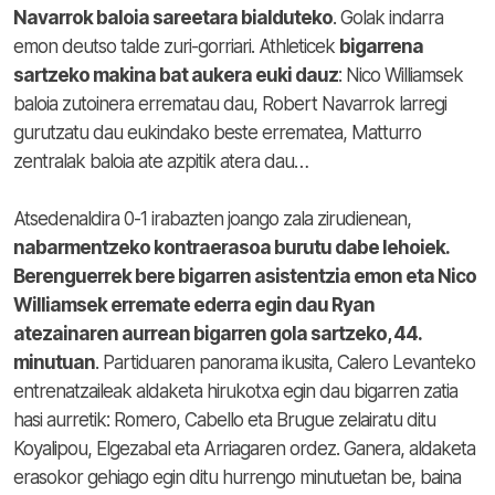
Navarrok baloia sareetara bialduteko
. Golak indarra
emon deutso talde zuri-gorriari. Athleticek
bigarrena
sartzeko makina bat aukera euki dauz
: Nico Williamsek
baloia zutoinera errematau dau, Robert Navarrok larregi
gurutzatu dau eukindako beste errematea, Matturro
zentralak baloia ate azpitik atera dau…
Atsedenaldira 0-1 irabazten joango zala zirudienean,
nabarmentzeko kontraerasoa burutu dabe lehoiek.
Berenguerrek bere bigarren asistentzia emon eta Nico
Williamsek erremate ederra egin dau Ryan
atezainaren aurrean bigarren gola sartzeko, 44.
minutuan
. Partiduaren panorama ikusita, Calero Levanteko
entrenatzaileak aldaketa hirukotxa egin dau bigarren zatia
hasi aurretik: Romero, Cabello eta Brugue zelairatu ditu
Koyalipou, Elgezabal eta Arriagaren ordez. Ganera, aldaketa
erasokor gehiago egin ditu hurrengo minutuetan be, baina