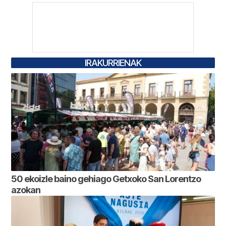
IRAKURRIENAK
50 ekoizle baino gehiago Getxoko San Lorentzo
azokan