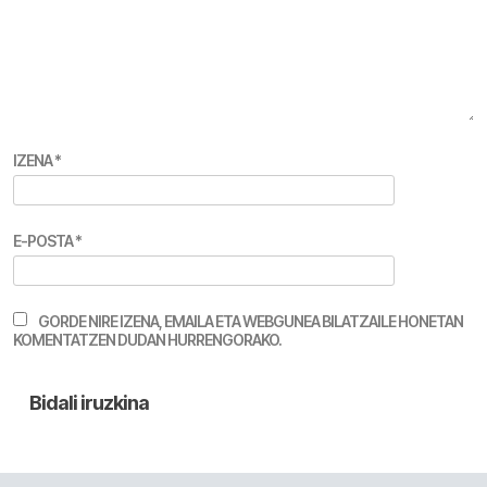
IZENA
*
E-POSTA
*
GORDE NIRE IZENA, EMAILA ETA WEBGUNEA BILATZAILE HONETAN
KOMENTATZEN DUDAN HURRENGORAKO.