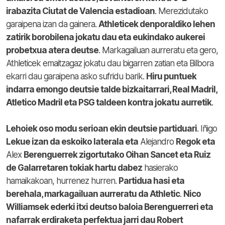
irabazita Ciutat de Valencia estadioan
. Merezidutako
garaipena izan da gainera.
Athleticek denporaldiko lehen
zatirik borobilena jokatu dau eta eukindako aukerei
probetxua atera deutse
. Markagailuan aurreratu eta gero,
Athleticek emaitzagaz jokatu dau bigarren zatian eta Bilbora
ekarri dau garaipena asko sufridu barik.
Hiru puntuek
indarra emongo deutsie talde bizkaitarrari, Real Madril,
Atletico Madril eta PSG taldeen kontra jokatu aurretik
.
Lehoiek oso modu serioan ekin deutsie partiduari
. Iñigo
Lekue izan da eskoiko laterala eta
Alejandro
Regok eta
Alex
Berenguerr
ek zigortutako Oihan Sancet eta Ruiz
de Galarretaren tokiak hartu dabez
hasierako
hamaikakoan, hurrenez hurren.
Partidua hasi eta
berehala, markagailuan aurreratu da Athletic
.
Nico
Williamsek ederki itxi deutso baloia Berenguerreri eta
nafarrak erdiraketa perfektua jarri dau Robert