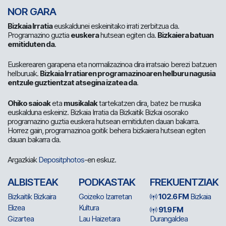
NOR GARA
Bizkaia Irratia
euskaldunei eskeinitako irrati zerbitzua da.
Programazino guztia
euskera
hutsean egiten da.
Bizkaiera batuan
emitiduten da
.
Euskerearen garapena eta normalizazinoa dira irratsaio berezi batzuen
helburuak.
Bizkaia Irratiaren programazinoaren helburu nagusia
entzule guztientzat atsegina izatea da
.
Ohiko saioak
eta
musikalak
tartekatzen dira, batez be musika
euskalduna eskeiniz. Bizkaia Irratia da Bizkaitik Bizkai osorako
programazino guztia euskera hutsean emitiduten dauan bakarra.
Horrez gain, programazinoa goitik behera bizkaiera hutsean egiten
dauan bakarra da.
Argazkiak
Depositphotos
-en eskuz.
ALBISTEAK
PODKASTAK
FREKUENTZIAK
Bizkaitik Bizkaira
Goizeko Izarretan
102.6 FM
Bizkaia
Elizea
Kultura
91.9 FM
Gizartea
Lau Haizetara
Durangaldea