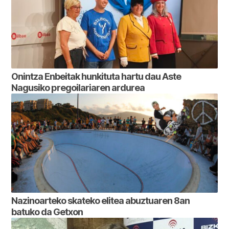
Onintza Enbeitak hunkituta hartu dau Aste
Nagusiko pregoilariaren ardurea
Nazinoarteko skateko elitea abuztuaren 8an
batuko da Getxon