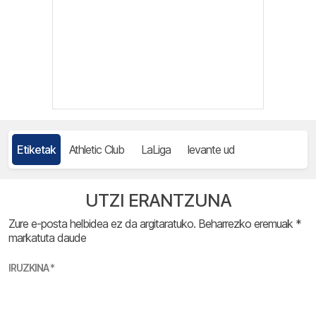
Etiketak
Athletic Club
LaLiga
levante ud
UTZI ERANTZUNA
Zure e-posta helbidea ez da argitaratuko.
Beharrezko eremuak
*
markatuta daude
IRUZKINA
*