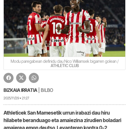
Modu paregabean definidu dau Nico Williamsek bigarren golean /
ATHLETIC CLUB
BIZKAIA IRRATIA
| BILBO
2025/11/29 • 21:27
Athleticek San Mamesetik urrun irabazi dau hiru
hilabete beranduago eta amaiezina zirudien boladari
amaierea emon deutso, Levanteren kontra 0-2