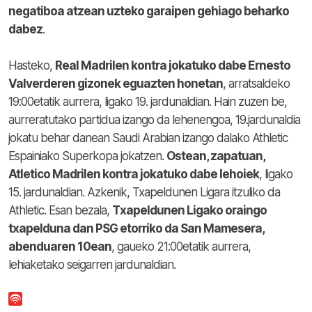
negatiboa atzean uzteko garaipen gehiago beharko
dabez
.
Hasteko,
Real Madrilen kontra jokatuko dabe Ernesto
Valverderen gizonek eguazten honetan
, arratsaldeko
19:00etatik aurrera, ligako 19. jardunaldian. Hain zuzen be,
aurreratutako partidua izango da lehenengoa, 19.jardunaldia
jokatu behar danean Saudi Arabian izango dalako Athletic
Espainiako Superkopa jokatzen.
Ostean, zapatuan,
Atletico Madrilen kontra jokatuko dabe lehoiek
, ligako
15. jardunaldian. Azkenik, Txapeldunen Ligara itzuliko da
Athletic. Esan bezala,
Txapeldunen Ligako oraingo
txapelduna dan PSG etorriko da San Mamesera,
abenduaren 10ean
, gaueko 21:00etatik aurrera,
lehiaketako seigarren jardunaldian.