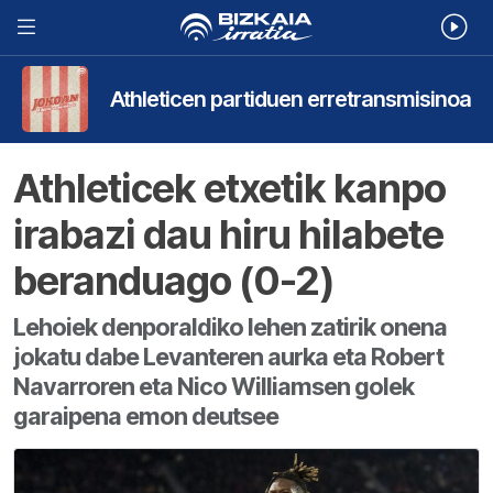
Athleticen partiduen erretransmisinoa
Athleticek etxetik kanpo
irabazi dau hiru hilabete
beranduago (0-2)
Lehoiek denporaldiko lehen zatirik onena
jokatu dabe Levanteren aurka eta Robert
Navarroren eta Nico Williamsen golek
garaipena emon deutsee