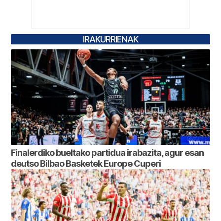
IRAKURRIENAK
Finalerdiko bueltako partidua irabazita, agur esan
deutso Bilbao Basketek Europe Cuperi