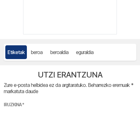
Etiketak
beroa
beroaldia
eguraldia
UTZI ERANTZUNA
Zure e-posta helbidea ez da argitaratuko.
Beharrezko eremuak
*
markatuta daude
IRUZKINA
*