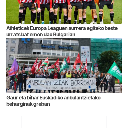
Athleticek Europa Leaguen aurrera egiteko beste
urrats bat emon dau Bulgarian
Gaur eta bihar Euskadiko anbulantzietako
beharginak greban