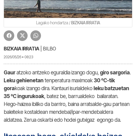
Lagako hondartza /
BIZKAIA IRRATIA
BIZKAIA IRRATIA
| BILBO
2026/05/26 • 08:23
Gaur
atzoko antzeko eguraldia izango dogu,
giro sargoria
.
Leku gehienetan
tenperatura maximoak
30 ºC-tik
gora
koak izango dira. Kantauri isurialdeko
leku batzuetan
35 ºC ingurukoak
, batez be, barrualdeko bailaratan.
Hego-haizea ibiliko da barriro, baina arratsalde-gau partean
baleiteke kostaldean mendebal/ipar-mendebaldera
aldatzea. Zerua oskarbi edo hodei gutxigaz egongo da.