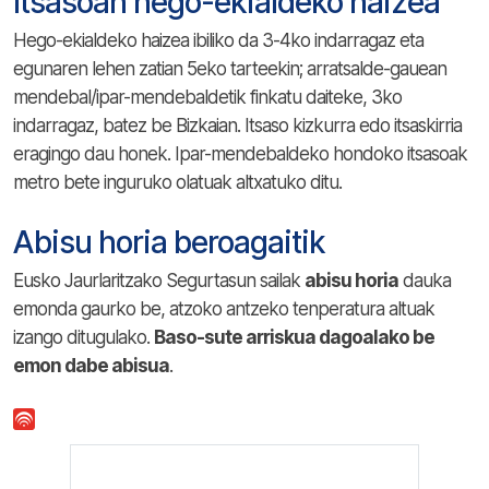
Itsasoan hego-ekialdeko haizea
Hego-ekialdeko haizea ibiliko da 3-4ko indarragaz eta
egunaren lehen zatian 5eko tarteekin; arratsalde-gauean
mendebal/ipar-mendebaldetik finkatu daiteke, 3ko
indarragaz, batez be Bizkaian. Itsaso kizkurra edo itsaskirria
eragingo dau honek. Ipar-mendebaldeko hondoko itsasoak
metro bete inguruko olatuak altxatuko ditu.
Abisu horia beroagaitik
Eusko Jaurlaritzako Segurtasun sailak
abisu horia
dauka
emonda gaurko be, atzoko antzeko tenperatura altuak
izango ditugulako.
Baso-sute arriskua dagoalako be
emon dabe abisua
.