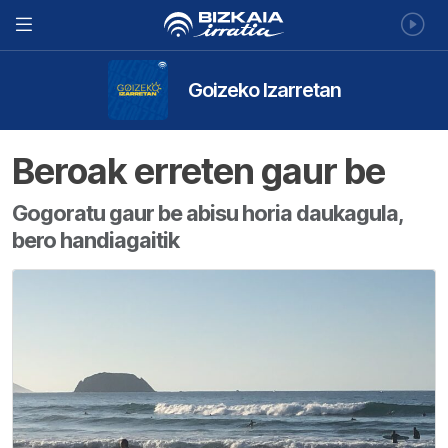
Goizeko Izarretan
Beroak erreten gaur be
Gogoratu gaur be abisu horia daukagula,
bero handiagaitik