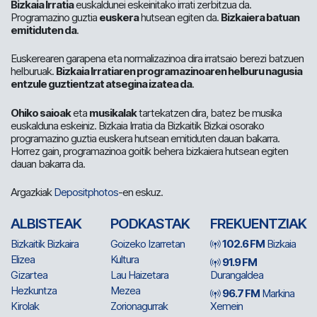
Bizkaia Irratia
euskaldunei eskeinitako irrati zerbitzua da.
Programazino guztia
euskera
hutsean egiten da.
Bizkaiera batuan
emitiduten da
.
Euskerearen garapena eta normalizazinoa dira irratsaio berezi batzuen
helburuak.
Bizkaia Irratiaren programazinoaren helburu nagusia
entzule guztientzat atsegina izatea da
.
Ohiko saioak
eta
musikalak
tartekatzen dira, batez be musika
euskalduna eskeiniz. Bizkaia Irratia da Bizkaitik Bizkai osorako
programazino guztia euskera hutsean emitiduten dauan bakarra.
Horrez gain, programazinoa goitik behera bizkaiera hutsean egiten
dauan bakarra da.
Argazkiak
Depositphotos
-en eskuz.
ALBISTEAK
PODKASTAK
FREKUENTZIAK
Bizkaitik Bizkaira
Goizeko Izarretan
102.6 FM
Bizkaia
Elizea
Kultura
91.9 FM
Gizartea
Lau Haizetara
Durangaldea
Hezkuntza
Mezea
96.7 FM
Markina
Kirolak
Zorionagurrak
Xemein