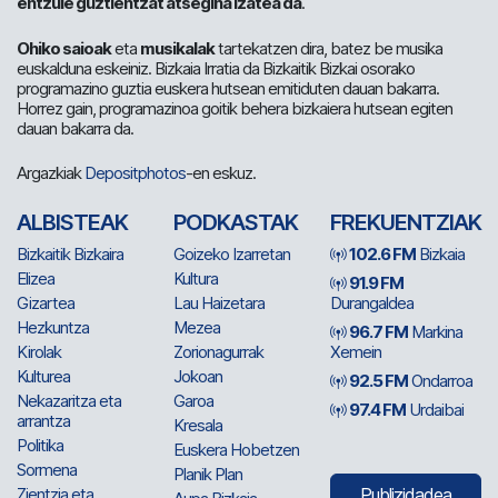
entzule guztientzat atsegina izatea da
.
Ohiko saioak
eta
musikalak
tartekatzen dira, batez be musika
euskalduna eskeiniz. Bizkaia Irratia da Bizkaitik Bizkai osorako
programazino guztia euskera hutsean emitiduten dauan bakarra.
Horrez gain, programazinoa goitik behera bizkaiera hutsean egiten
dauan bakarra da.
Argazkiak
Depositphotos
-en eskuz.
ALBISTEAK
PODKASTAK
FREKUENTZIAK
Bizkaitik Bizkaira
Goizeko Izarretan
102.6 FM
Bizkaia
Elizea
Kultura
91.9 FM
Gizartea
Lau Haizetara
Durangaldea
Hezkuntza
Mezea
96.7 FM
Markina
Kirolak
Zorionagurrak
Xemein
Kulturea
Jokoan
92.5 FM
Ondarroa
Nekazaritza eta
Garoa
97.4 FM
Urdaibai
arrantza
Kresala
Politika
Euskera Hobetzen
Sormena
Planik Plan
Zientzia eta
Publizidadea