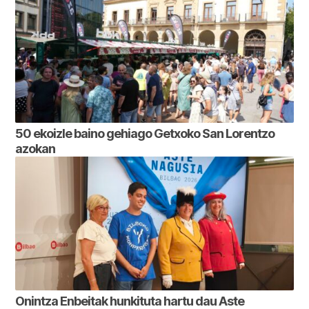
50 ekoizle baino gehiago Getxoko San Lorentzo
azokan
Onintza Enbeitak hunkituta hartu dau Aste