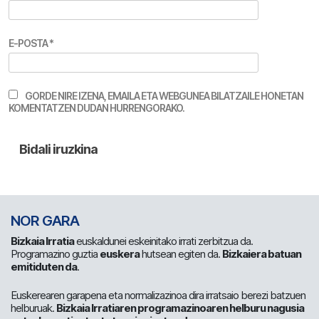
E-POSTA
*
GORDE NIRE IZENA, EMAILA ETA WEBGUNEA BILATZAILE HONETAN
KOMENTATZEN DUDAN HURRENGORAKO.
NOR GARA
Bizkaia Irratia
euskaldunei eskeinitako irrati zerbitzua da.
Programazino guztia
euskera
hutsean egiten da.
Bizkaiera batuan
emitiduten da
.
Euskerearen garapena eta normalizazinoa dira irratsaio berezi batzuen
helburuak.
Bizkaia Irratiaren programazinoaren helburu nagusia