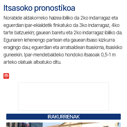
Itsasoko pronostikoa
Norabide aldakorreko haizea ibiliko da 2ko indarragaz eta
eguerdian ipar-ekialdetik finkatuko da 3ko indarragaz, 4ko
tarte batzuekin; gauean baretu eta 2ko indarragaz ibiliko da.
Egunaren lehenengo partean eta gauean itsaso kizkurra
eragingo dau; eguerdian eta arratsaldean itsaskirria, itsaskiko
guneekin. Ipar-mendebaldeko hondoko itsasoak 0,5-1 m
arteko olatuak altxatuko ditu.
IRAKURRIENAK