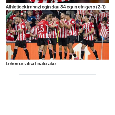
Athleticek irabazi egin dau 34 egun eta gero (2-1)
Lehen urratsa finalerako