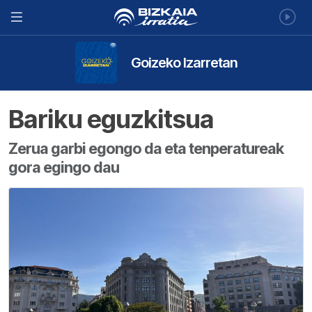
Goizeko Izarretan
Bariku eguzkitsua
Zerua garbi egongo da eta tenperatureak
gora egingo dau