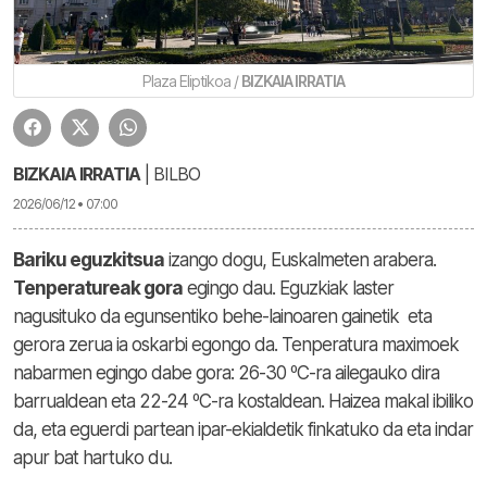
Plaza Eliptikoa /
BIZKAIA IRRATIA
BIZKAIA IRRATIA
| BILBO
2026/06/12 • 07:00
Bariku eguzkitsua
izango dogu, Euskalmeten arabera.
Tenperatureak gora
egingo dau. Eguzkiak laster
nagusituko da egunsentiko behe-lainoaren gainetik eta
gerora zerua ia oskarbi egongo da. Tenperatura maximoek
nabarmen egingo dabe gora: 26-30 ºC-ra ailegauko dira
barrualdean eta 22-24 ºC-ra kostaldean. Haizea makal ibiliko
da, eta eguerdi partean ipar-ekialdetik finkatuko da eta indar
apur bat hartuko du.