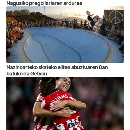
Nagusiko pregoilariaren ardurea
Nazinoarteko skateko elitea abuztuaren 8an
batuko da Getxon