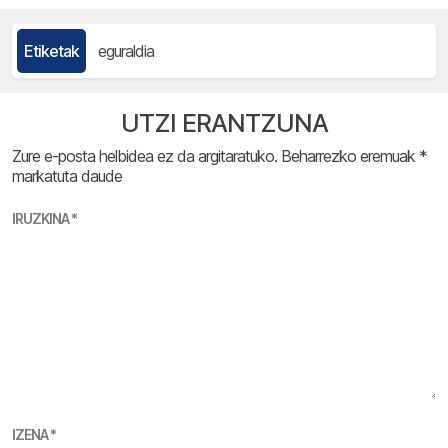
Etiketak
eguraldia
UTZI ERANTZUNA
Zure e-posta helbidea ez da argitaratuko.
Beharrezko eremuak
*
markatuta daude
IRUZKINA
*
IZENA
*