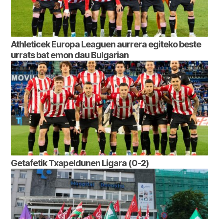
Athleticek Europa Leaguen aurrera egiteko beste
urrats bat emon dau Bulgarian
Getafetik Txapeldunen Ligara (0-2)