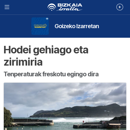
Goizeko Izarretan
Hodei gehiago eta
zirimiria
Tenperaturak freskotu egingo dira