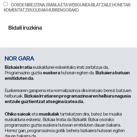
GORDE NIRE IZENA, EMAILA ETA WEBGUNEA BILATZAILE HONETAN
KOMENTATZEN DUDAN HURRENGORAKO.
NOR GARA
Bizkaia Irratia
euskaldunei eskeinitako irrati zerbitzua da.
Programazino guztia
euskera
hutsean egiten da.
Bizkaiera batuan
emitiduten da
.
Euskerearen garapena eta normalizazinoa dira irratsaio berezi batzuen
helburuak.
Bizkaia Irratiaren programazinoaren helburu nagusia
entzule guztientzat atsegina izatea da
.
Ohiko saioak
eta
musikalak
tartekatzen dira, batez be musika
euskalduna eskeiniz. Bizkaia Irratia da Bizkaitik Bizkai osorako
programazino guztia euskera hutsean emitiduten dauan bakarra.
Horrez gain, programazinoa goitik behera bizkaiera hutsean egiten
dauan bakarra da.