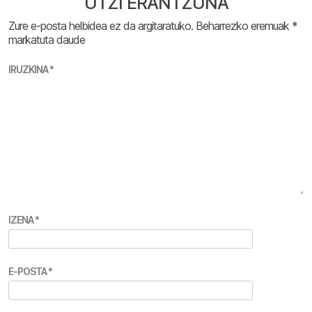
UTZI ERANTZUNA
Zure e-posta helbidea ez da argitaratuko.
Beharrezko eremuak
*
markatuta daude
IRUZKINA
*
IZENA
*
E-POSTA
*