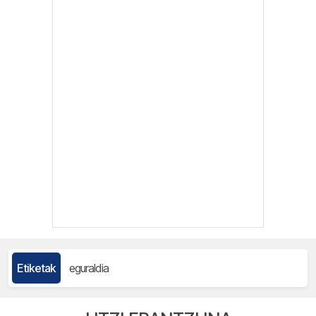
Etiketak
eguraldia