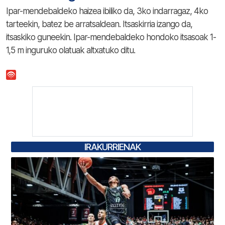
Ipar-mendebaldeko haizea ibiliko da, 3ko indarragaz, 4ko
tarteekin, batez be arratsaldean. Itsaskirria izango da,
itsaskiko guneekin. Ipar-mendebaldeko hondoko itsasoak 1-
1,5 m inguruko olatuak altxatuko ditu.
IRAKURRIENAK