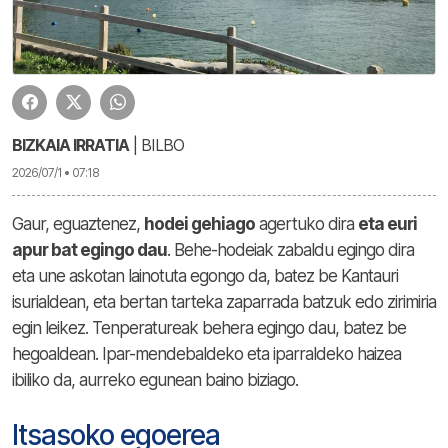
BIZKAIA IRRATIA
| BILBO
2026/07/1 • 07:18
Gaur, eguaztenez,
hodei gehiago
agertuko dira
eta euri
apur bat egingo dau
. Behe-hodeiak zabaldu egingo dira
eta une askotan lainotuta egongo da, batez be Kantauri
isurialdean, eta bertan tarteka zaparrada batzuk edo zirimiria
egin leikez. Tenperatureak behera egingo dau, batez be
hegoaldean. Ipar-mendebaldeko eta iparraldeko haizea
ibiliko da, aurreko egunean baino biziago.
Itsasoko egoerea