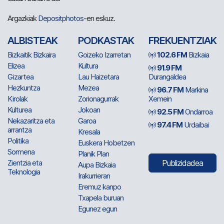
Argazkiak
Depositphotos
-en eskuz.
ALBISTEAK
PODKASTAK
FREKUENTZIAK
Bizkaitik Bizkaira
Goizeko Izarretan
102.6 FM
Bizkaia
Elizea
Kultura
91.9 FM
Gizartea
Lau Haizetara
Durangaldea
Hezkuntza
Mezea
96.7 FM
Markina
Kirolak
Zorionagurrak
Xemein
Kulturea
Jokoan
92.5 FM
Ondarroa
Nekazaritza eta
Garoa
97.4 FM
Urdaibai
arrantza
Kresala
Politika
Euskera Hobetzen
Sormena
Planik Plan
Zientzia eta
Publizidadea
Aupa Bizkaia
Teknologia
Irakurrieran
Eremuz kanpo
Txapela buruan
Egunez egun