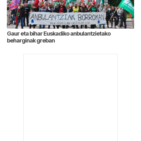
Gaur eta bihar Euskadiko anbulantzietako
beharginak greban