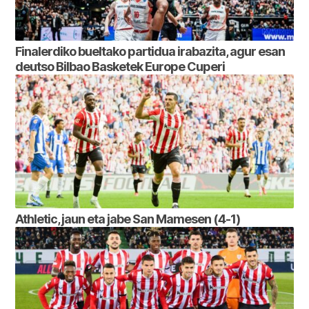
Finalerdiko bueltako partidua irabazita, agur esan
deutso Bilbao Basketek Europe Cuperi
Athletic, jaun eta jabe San Mamesen (4-1)