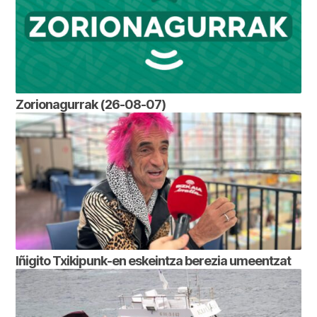
Zorionagurrak (26-08-07)
Iñigito Txikipunk-en eskeintza berezia umeentzat