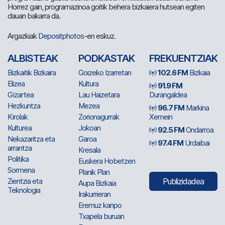
Horrez gain, programazinoa goitik behera bizkaiera hutsean egiten
dauan bakarra da.
Argazkiak
Depositphotos
-en eskuz.
ALBISTEAK
PODKASTAK
FREKUENTZIAK
Bizkaitik Bizkaira
Goizeko Izarretan
102.6 FM
Bizkaia
Elizea
Kultura
91.9 FM
Gizartea
Lau Haizetara
Durangaldea
Hezkuntza
Mezea
96.7 FM
Markina
Kirolak
Zorionagurrak
Xemein
Kulturea
Jokoan
92.5 FM
Ondarroa
Nekazaritza eta
Garoa
97.4 FM
Urdaibai
arrantza
Kresala
Politika
Euskera Hobetzen
Sormena
Planik Plan
Zientzia eta
Publizidadea
Aupa Bizkaia
Teknologia
Irakurrieran
Eremuz kanpo
Txapela buruan