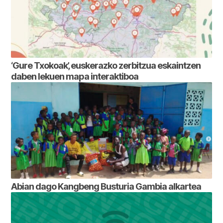
‘Gure Txokoak’, euskerazko zerbitzua eskaintzen
daben lekuen mapa interaktiboa
Abian dago Kangbeng Busturia Gambia alkartea