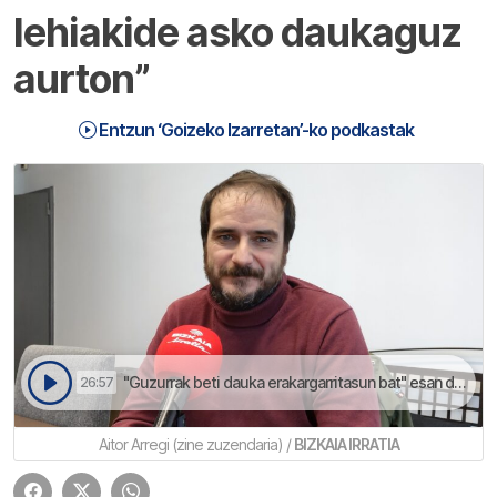
lehiakide asko daukaguz
aurton”
Entzun ‘Goizeko Izarretan’-ko podkastak
"Guzurrak beti dauka erakargarritasun bat" esan dau zine zuzendari oñatiarrak | Goizeko Izarretan
26:57
Aitor Arregi (zine zuzendaria) /
BIZKAIA IRRATIA