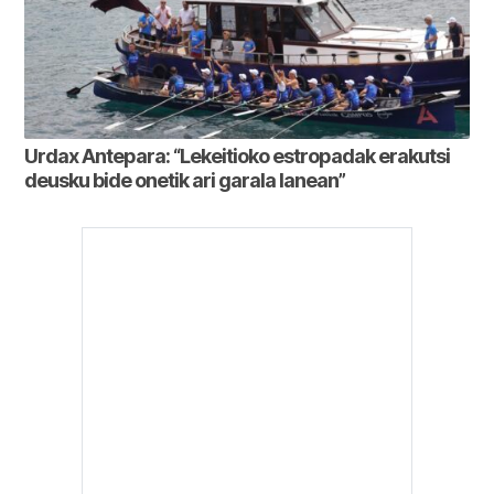
Urdax Antepara: “Lekeitioko estropadak erakutsi
deusku bide onetik ari garala lanean”