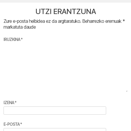
UTZI ERANTZUNA
Zure e-posta helbidea ez da argitaratuko.
Beharrezko eremuak
*
markatuta daude
IRUZKINA
*
IZENA
*
E-POSTA
*