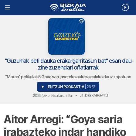
"Guzurrak beti dauka erakargarritasun bat" esan dau
zine zuzendari oñatiarrak
"Marco" pelikulak 5 Goya sari jasoteko aukera eukiko dauz zapatuan
ENTZUN PODKAST-A
| 26:57
2025(e)ko otsailaren 6a
•
DESKARGATU
Aitor Arregi: “Goya saria
irabazteko indar handiko