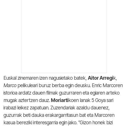
Euskal zinemaren izen nagusietako batek,
Aitor Arregi
k,
Marco
pelikuleari buruz berba egin deusku. Enric Marcoren
istorioa ardatz dauen filmak guzurraren eta egiaren arteko
mugak aztertzen dauz.
Moriarti
koen lanak 5 Goya sari
irabazi leikez zapatuan. Zuzendariak azaldu dauenez,
guzurrak beti dauka erakargarritasun bat eta Marcoren
kasua bereziki interesgarria egin jako. “Gizon honek bizi