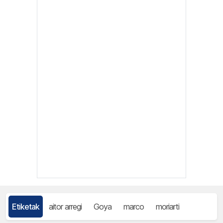
Etiketak
aitor arregi
Goya
marco
moriarti