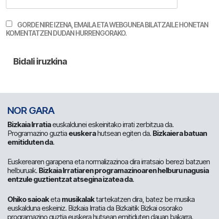
GORDE NIRE IZENA, EMAILA ETA WEBGUNEA BILATZAILE HONETAN
KOMENTATZEN DUDAN HURRENGORAKO.
NOR GARA
Bizkaia Irratia
euskaldunei eskeinitako irrati zerbitzua da.
Programazino guztia
euskera
hutsean egiten da.
Bizkaiera batuan
emitiduten da
.
Euskerearen garapena eta normalizazinoa dira irratsaio berezi batzuen
helburuak.
Bizkaia Irratiaren programazinoaren helburu nagusia
entzule guztientzat atsegina izatea da
.
Ohiko saioak
eta
musikalak
tartekatzen dira, batez be musika
euskalduna eskeiniz. Bizkaia Irratia da Bizkaitik Bizkai osorako
programazino guztia euskera hutsean emitiduten dauan bakarra.