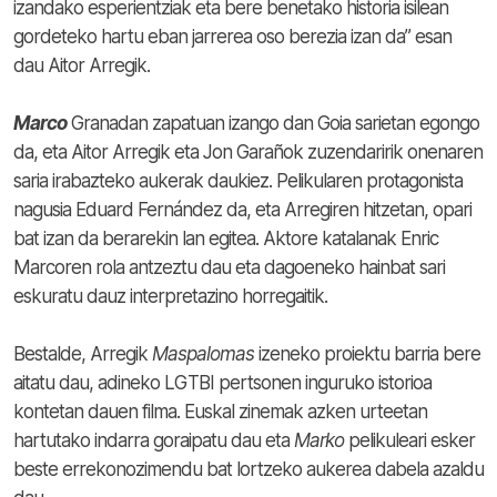
izandako esperientziak eta bere benetako historia isilean
gordeteko hartu eban jarrerea oso berezia izan da” esan
dau Aitor Arregik.
Marco
Granadan zapatuan izango dan Goia sarietan egongo
da, eta Aitor Arregik eta Jon Garañok zuzendaririk onenaren
saria irabazteko aukerak daukiez. Pelikularen protagonista
nagusia Eduard Fernández da, eta Arregiren hitzetan, opari
bat izan da berarekin lan egitea. Aktore katalanak Enric
Marcoren rola antzeztu dau eta dagoeneko hainbat sari
eskuratu dauz interpretazino horregaitik.
Bestalde, Arregik
Maspalomas
izeneko proiektu barria bere
aitatu dau, adineko LGTBI pertsonen inguruko istorioa
kontetan dauen filma. Euskal zinemak azken urteetan
hartutako indarra goraipatu dau eta
Marko
pelikuleari esker
beste errekonozimendu bat lortzeko aukerea dabela azaldu