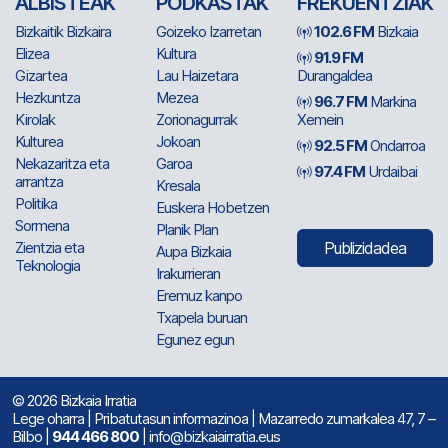
ALBISTEAK
PODKASTAK
FREKUENTZIAK
Bizkaitik Bizkaira
Goizeko Izarretan
102.6 FM
Bizkaia
Elizea
Kultura
91.9 FM
Gizartea
Lau Haizetara
Durangaldea
Hezkuntza
Mezea
96.7 FM
Markina
Kirolak
Zorionagurrak
Xemein
Kulturea
Jokoan
92.5 FM
Ondarroa
Nekazaritza eta
Garoa
97.4 FM
Urdaibai
arrantza
Kresala
Politika
Euskera Hobetzen
Sormena
Planik Plan
Zientzia eta
Publizidadea
Aupa Bizkaia
Teknologia
Irakurrieran
Eremuz kanpo
Txapela buruan
Egunez egun
© 2026 Bizkaia Irratia
Lege oharra
|
Pribatutasun informazinoa
| Mazarredo zumarkalea 47, 7 –
Bilbo |
944 466 800
| info@bizkaiairratia.eus