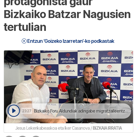
protagonista gaur
Bizkaiko Batzar Nagusien
tertulian
Entzun ‘Goizeko Izarretan’-ko podkastak
Bizkaiko Foru Aldundiak adingabe migratzaileentzako Galdakaoko Viveroko zentroa itxiko dau | Goizeko Izarretan
23:27
Jesus Lekerikabeaskoa eta Iker Casanova /
BIZKAIA IRRATIA