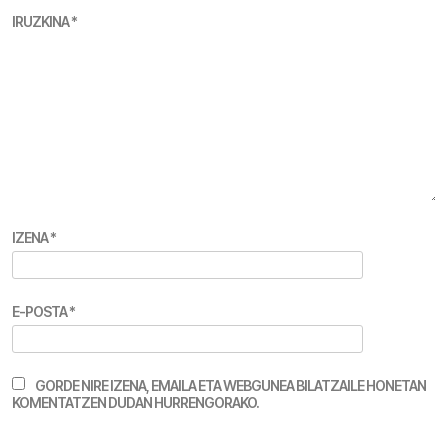
IRUZKINA
*
IZENA
*
E-POSTA
*
GORDE NIRE IZENA, EMAILA ETA WEBGUNEA BILATZAILE HONETAN
KOMENTATZEN DUDAN HURRENGORAKO.