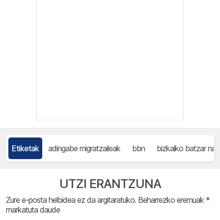
Etiketak
adingabe migratzaileak
bbn
bizkaiko batzar nag
UTZI ERANTZUNA
Zure e-posta helbidea ez da argitaratuko.
Beharrezko eremuak
*
markatuta daude