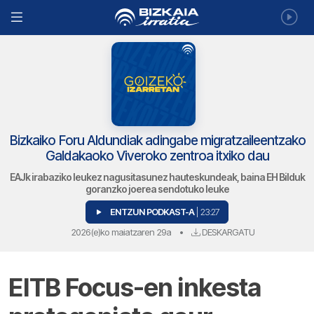
Bizkaiko Foru Aldundiak adingabe migratzaileentzako
Galdakaoko Viveroko zentroa itxiko dau
EAJk irabaziko leukez nagusitasunez hauteskundeak, baina EH Bilduk
goranzko joerea sendotuko leuke
ENTZUN PODKAST-A
| 23:27
2026(e)ko maiatzaren 29a
•
DESKARGATU
EITB Focus-en inkesta