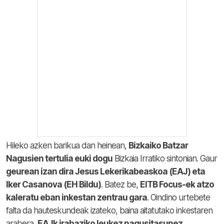
Hileko azken barikua dan heinean,
Bizkaiko Batzar
Nagusien tertulia euki dogu
Bizkaia Irratiko sintonian. Gaur
geurean izan dira Jesus Lekerikabeaskoa (EAJ) eta
Iker Casanova (EH Bildu)
. Batez be,
EITB Focus-ek atzo
kaleratu eban inkestan zentrau gara
. Oindino urtebete
falta da hauteskundeak izateko, baina aitatutako inkestaren
arabera,
EAJk irabaziko leukez nagusitasunez