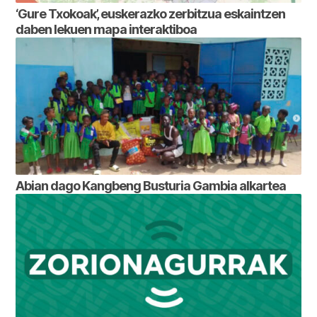
‘Gure Txokoak’, euskerazko zerbitzua eskaintzen
daben lekuen mapa interaktiboa
Abian dago Kangbeng Busturia Gambia alkartea