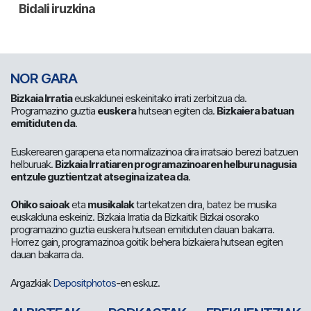
NOR GARA
Bizkaia Irratia
euskaldunei eskeinitako irrati zerbitzua da.
Programazino guztia
euskera
hutsean egiten da.
Bizkaiera batuan
emitiduten da
.
Euskerearen garapena eta normalizazinoa dira irratsaio berezi batzuen
helburuak.
Bizkaia Irratiaren programazinoaren helburu nagusia
entzule guztientzat atsegina izatea da
.
Ohiko saioak
eta
musikalak
tartekatzen dira, batez be musika
euskalduna eskeiniz. Bizkaia Irratia da Bizkaitik Bizkai osorako
programazino guztia euskera hutsean emitiduten dauan bakarra.
Horrez gain, programazinoa goitik behera bizkaiera hutsean egiten
dauan bakarra da.
Argazkiak
Depositphotos
-en eskuz.