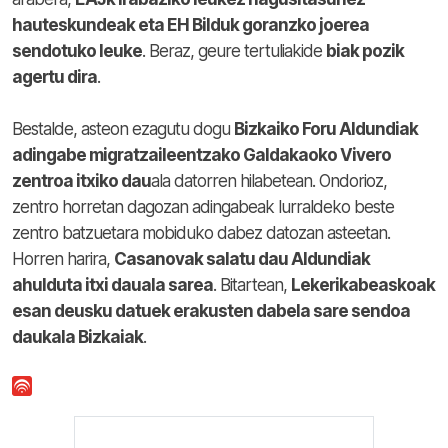
hauteskundeak eta EH Bilduk goranzko joerea
sendotuko leuke
. Beraz, geure tertuliakide
biak pozik
agertu dira
.
Bestalde, asteon ezagutu dogu
Bizkaiko Foru Aldundiak
adingabe migratzaileentzako Galdakaoko Vivero
zentroa itxiko dau
ala datorren hilabetean. Ondorioz,
zentro horretan dagozan adingabeak lurraldeko beste
zentro batzuetara mobiduko dabez datozan asteetan.
Horren harira,
Casanovak salatu dau Aldundiak
ahulduta itxi dauala sarea
. Bitartean,
Lekerikabeaskoak
esan deusku datuek erakusten dabela sare sendoa
daukala Bizkaiak
.