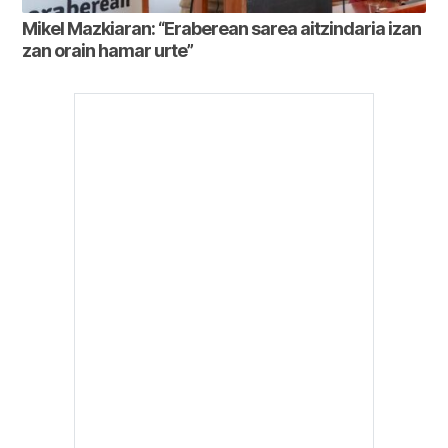
Mikel Mazkiaran: “Eraberean sarea aitzindaria izan
zan orain hamar urte”