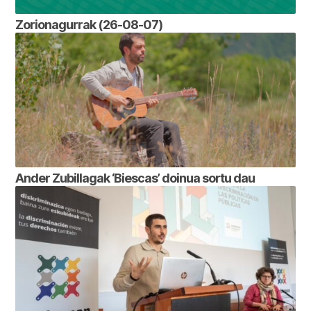
Zorionagurrak (26-08-07)
Ander Zubillagak ‘Biescas’ doinua sortu dau