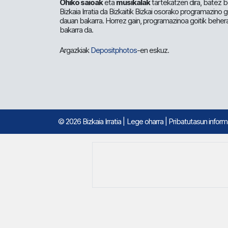
Ohiko saioak
eta
musikalak
tartekatzen dira, batez b
Bizkaia Irratia da Bizkaitik Bizkai osorako programazino
dauan bakarra. Horrez gain, programazinoa goitik beher
bakarra da.
Argazkiak
Depositphotos
-en eskuz.
© 2026 Bizkaia Irratia
|
Lege oharra
|
Pribatutasun infor