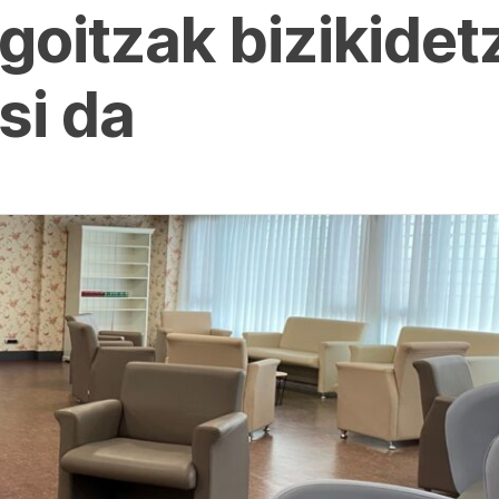
goitzak bizikidet
si da