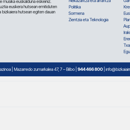
Nekazaritza eta arrantza
Gar
e musika euskalduna eskeiniz.
 guztia euskera hutsean emitiduten
Politika
Kre
a bizkaiera hutsean egiten dauan
Sormena
Eus
Zientzia eta Teknologia
Plan
Aup
Irak
Ere
Txa
Egu
mazinoa
| Mazarredo zumarkalea 47, 7 – Bilbo |
944 466 800
| info@bizkaiair