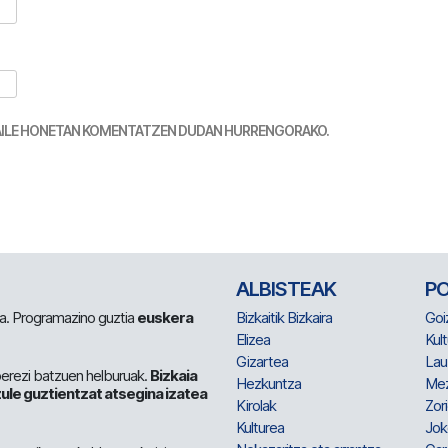
TZAILE HONETAN KOMENTATZEN DUDAN HURRENGORAKO.
ALBISTEAK
P
 da. Programazino guztia
euskera
Bizkaitik Bizkaira
Goi
Elizea
Kult
Gizartea
Lau
berezi batzuen helburuak.
Bizkaia
Hezkuntza
Me
ule guztientzat atsegina izatea
Kirolak
Zor
Kulturea
Jok