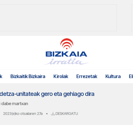
k
Bizkaitik Bizkaira
Kirolak
Errezetak
Kultura
El
detza-unitateak gero eta gehiago dira
i dabe martxan
2023(e)ko otsailaren 27a
•
DESKARGATU