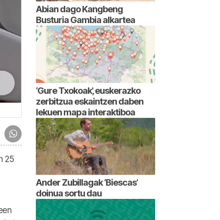
Abian dago Kangbeng
Busturia Gambia alkartea
‘Gure Txokoak’, euskerazko
zerbitzua eskaintzen daben
lekuen mapa interaktiboa
n 25
Ander Zubillagak ‘Biescas’
doinua sortu dau
een