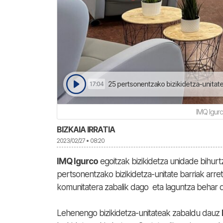
25 pertsonentzako bizikidetza-unitatea
17:04
IMQ Igur
BIZKAIA IRRATIA
2023/02/27 • 08:20
IMQ Igurco
egoitzak bizikidetza unidade bihurt
pertsonentzako bizikidetza-unitate barriak arre
komunitatera zabalik dago eta laguntza behar d
Lehenengo bizikidetza-unitateak zabaldu dauz