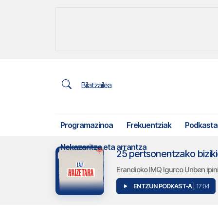
Bilatzailea
Programazinoa
Frekuentziak
Podkasta
Nekazaritza eta arrantza
25 pertsonentzako biziki
Erandioko IMQ Igurco Unben ipin
ENTZUN PODKAST-A
| 17:04