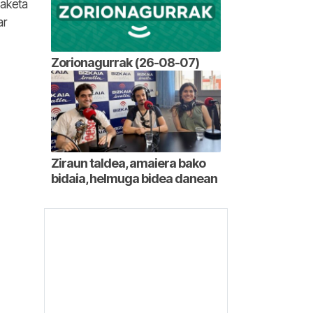
daketa
ar
Zorionagurrak (26-08-07)
Ziraun taldea, amaiera bako
bidaia, helmuga bidea danean