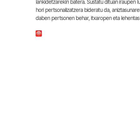
lankidetzarekin batera. Sustatu dituan iraupen 
hori pertsonalizatzera bideratu da, aniztasunar
daben pertsonen behar, itxaropen eta lehentasu