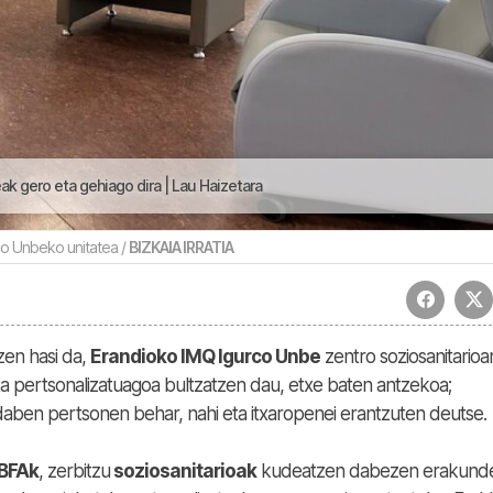
k gero eta gehiago dira | Lau Haizetara
co Unbeko unitatea /
BIZKAIA IRRATIA
zen hasi da,
Erandioko IMQ Igurco Unbe
zentro soziosanitarioa
ta pertsonalizatuagoa bultzatzen dau, etxe baten antzekoa;
aben pertsonen behar, nahi eta itxaropenei erantzuten deutse.
BFAk
, zerbitzu
soziosanitarioak
kudeatzen dabezen erakund