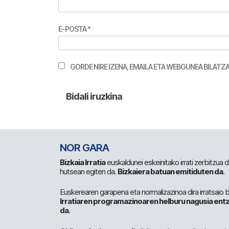
E-POSTA
*
GORDE NIRE IZENA, EMAILA ETA WEBGUNEA BILA
NOR GARA
Bizkaia Irratia
euskaldunei eskeinitako irrati zerbitzua
hutsean egiten da.
Bizkaiera batuan emitiduten da
.
Euskerearen garapena eta normalizazinoa dira irratsaio 
Irratiaren programazinoaren helburu nagusia entz
da
.