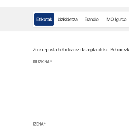
Etiketak
bizikidetza
Erandio
IMQ Igurco
Zure e-posta helbidea ez da argitaratuko.
Beharrez
IRUZKINA
*
IZENA
*