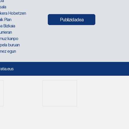
oa
sala
kera Hobetzen
ik Plan
Publizidadea
a Bizkaia
urrieran
muz kanpo
pela buruan
nez egun
ratia.eus