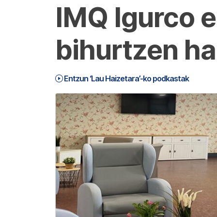
IMQ Igurco e
bihurtzen ha
Entzun ‘Lau Haizetara’-ko podkastak