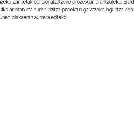
luzeko zainketak pertsonalizatzeko prozesuari erantzuteko. Eral
ekiko arretan eta euren bizitza-proiektua garatzeko laguntza beh
nen bilakaeran aurrera egiteko.