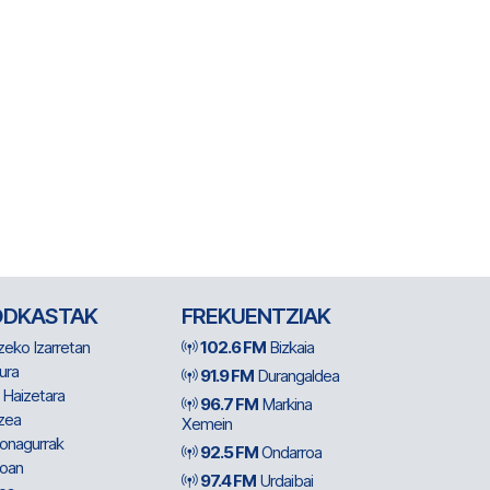
ODKASTAK
FREKUENTZIAK
zeko Izarretan
102.6 FM
Bizkaia
ura
91.9 FM
Durangaldea
 Haizetara
96.7 FM
Markina
zea
Xemein
ionagurrak
92.5 FM
Ondarroa
oan
97.4 FM
Urdaibai