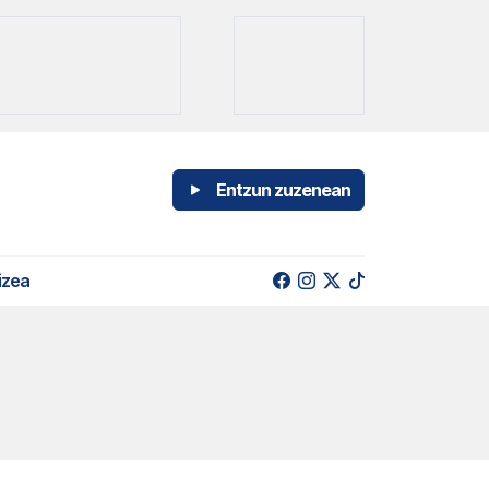
Entzun zuzenean
izea