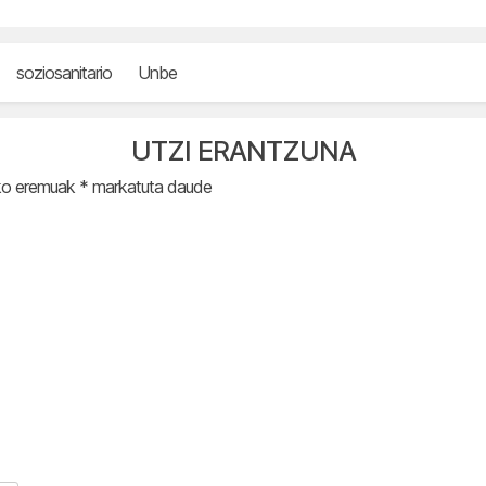
soziosanitario
Unbe
UTZI ERANTZUNA
ko eremuak
*
markatuta daude