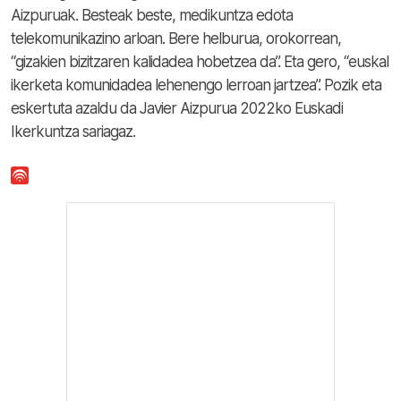
Aizpuruak. Besteak beste, medikuntza edota
telekomunikazino arloan. Bere helburua, orokorrean,
“gizakien bizitzaren kalidadea hobetzea da”. Eta gero, “euskal
ikerketa komunidadea lehenengo lerroan jartzea”. Pozik eta
eskertuta azaldu da Javier Aizpurua 2022ko Euskadi
Ikerkuntza sariagaz.