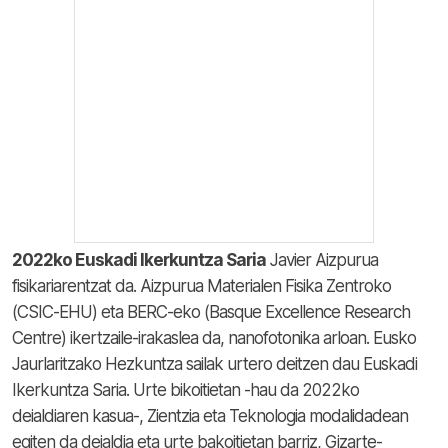
2022ko Euskadi Ikerkuntza Saria
Javier Aizpurua
fisikariarentzat da. Aizpurua Materialen Fisika Zentroko
(CSIC-EHU) eta BERC-eko (Basque Excellence Research
Centre) ikertzaile-irakaslea da, nanofotonika arloan. Eusko
Jaurlaritzako Hezkuntza sailak urtero deitzen dau Euskadi
Ikerkuntza Saria. Urte bikoitietan -hau da 2022ko
deialdiaren kasua-, Zientzia eta Teknologia modalidadean
egiten da deialdia eta urte bakoitietan barriz, Gizarte-