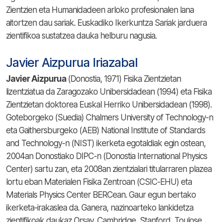
Zientzien eta Humanidadeen arloko profesionalen lana
aitortzen dau sariak. Euskadiko Ikerkuntza Sariak jarduera
zientifikoa sustatzea dauka helburu nagusia.
Javier Aizpurua Iriazabal
Javier Aizpurua
(Donostia, 1971) Fisika Zientzietan
lizentziatua da Zaragozako Unibersidadean (1994) eta Fisika
Zientzietan doktorea Euskal Herriko Unibersidadean (1998).
Goteborgeko (Suedia) Chalmers University of Technology-n
eta Gaithersburgeko (AEB) National Institute of Standards
and Technology-n (NIST) ikerketa egotaldiak egin ostean,
2004an Donostiako DIPC-n (Donostia International Physics
Center) sartu zan, eta 2008an zientzialari titularraren plazea
lortu eban Materialen Fisika Zentroan (CSIC-EHU) eta
Materials Physics Center BERCean. Gaur egun bertako
ikerketa-irakaslea da. Ganera, nazinoarteko lankidetza
zientifikoak daukaz Orsay, Cambridge, Stanford, Toulose,