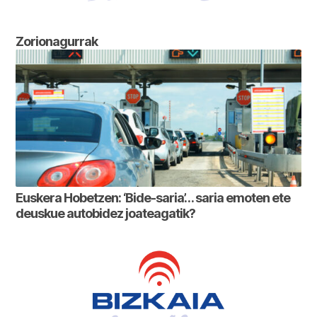
Zorionagurrak
Euskera Hobetzen: ‘Bide-saria’… saria emoten ete
deuskue autobidez joateagatik?