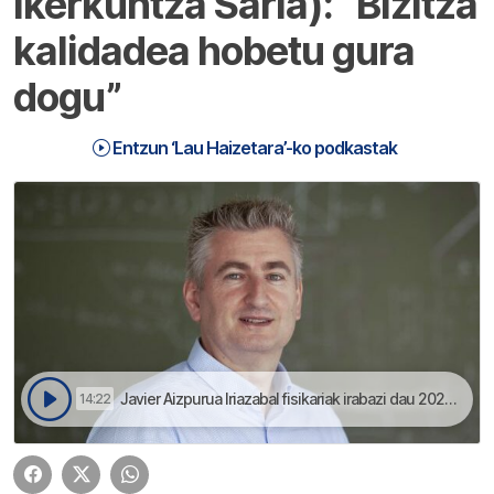
Ikerkuntza Saria): “Bizitza
kalidadea hobetu gura
dogu”
Entzun ‘Lau Haizetara’-ko podkastak
Javier Aizpurua Iriazabal fisikariak irabazi dau 2022ko Euskadi Ikerkuntza saria | Lau Haizetara
14:22