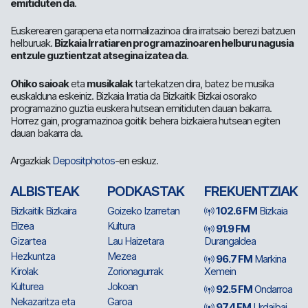
emitiduten da
.
Euskerearen garapena eta normalizazinoa dira irratsaio berezi batzuen
helburuak.
Bizkaia Irratiaren programazinoaren helburu nagusia
entzule guztientzat atsegina izatea da
.
Ohiko saioak
eta
musikalak
tartekatzen dira, batez be musika
euskalduna eskeiniz. Bizkaia Irratia da Bizkaitik Bizkai osorako
programazino guztia euskera hutsean emitiduten dauan bakarra.
Horrez gain, programazinoa goitik behera bizkaiera hutsean egiten
dauan bakarra da.
Argazkiak
Depositphotos
-en eskuz.
ALBISTEAK
PODKASTAK
FREKUENTZIAK
Bizkaitik Bizkaira
Goizeko Izarretan
102.6 FM
Bizkaia
Elizea
Kultura
91.9 FM
Gizartea
Lau Haizetara
Durangaldea
Hezkuntza
Mezea
96.7 FM
Markina
Kirolak
Zorionagurrak
Xemein
Kulturea
Jokoan
92.5 FM
Ondarroa
Nekazaritza eta
Garoa
97.4 FM
Urdaibai