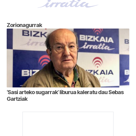
Zorionagurrak
‘Sasi arteko sugarrak’ liburua kaleratu dau Sebas
Gartziak