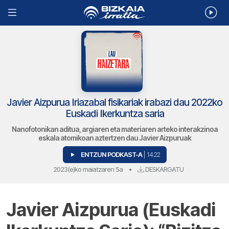
Javier Aizpurua Iriazabal fisikariak irabazi dau 2022ko
Euskadi Ikerkuntza saria
Nanofotonikan aditua, argiaren eta materiaren arteko interakzinoa
eskala atomikoan aztertzen dau Javier Aizpuruak
ENTZUN PODKAST-A
| 14:22
2023(e)ko maiatzaren 5a
•
DESKARGATU
Javier Aizpurua (Euskadi