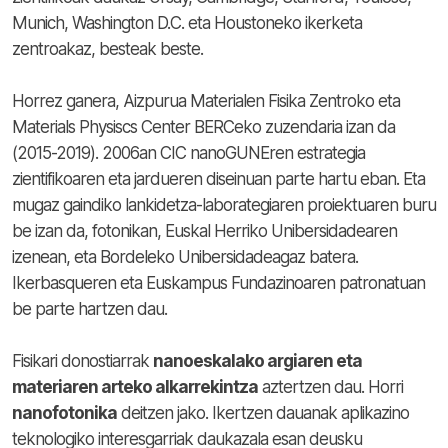
Munich, Washington D.C. eta Houstoneko ikerketa
zentroakaz, besteak beste.
Horrez ganera, Aizpurua Materialen Fisika Zentroko eta
Materials Physiscs Center BERCeko zuzendaria izan da
(2015-2019). 2006an CIC nanoGUNEren estrategia
zientifikoaren eta jardueren diseinuan parte hartu eban. Eta
mugaz gaindiko lankidetza-laborategiaren proiektuaren buru
be izan da, fotonikan, Euskal Herriko Unibersidadearen
izenean, eta Bordeleko Unibersidadeagaz batera.
Ikerbasqueren eta Euskampus Fundazinoaren patronatuan
be parte hartzen dau.
Fisikari donostiarrak
nanoeskalako argiaren eta
materiaren arteko alkarrekintza
aztertzen dau. Horri
nanofotonika
deitzen jako. Ikertzen dauanak aplikazino
teknologiko interesgarriak daukazala esan deusku