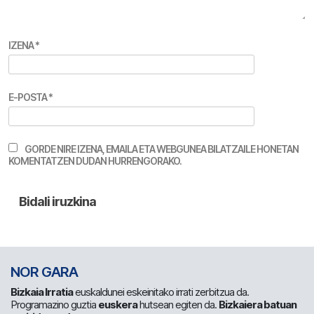
IZENA
*
E-POSTA
*
GORDE NIRE IZENA, EMAILA ETA WEBGUNEA BILATZAILE HONETAN
KOMENTATZEN DUDAN HURRENGORAKO.
NOR GARA
Bizkaia Irratia
euskaldunei eskeinitako irrati zerbitzua da.
Programazino guztia
euskera
hutsean egiten da.
Bizkaiera batuan