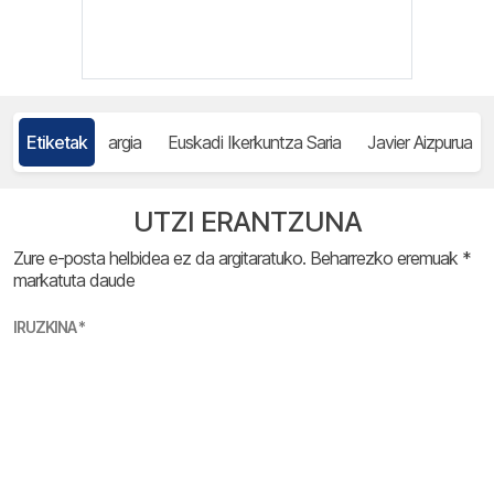
Etiketak
argia
Euskadi Ikerkuntza Saria
Javier Aizpurua
UTZI ERANTZUNA
Zure e-posta helbidea ez da argitaratuko.
Beharrezko eremuak
*
markatuta daude
IRUZKINA
*