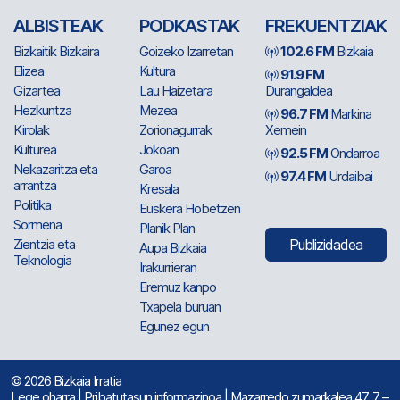
ALBISTEAK
PODKASTAK
FREKUENTZIAK
Bizkaitik Bizkaira
Goizeko Izarretan
102.6 FM
Bizkaia
Elizea
Kultura
91.9 FM
Gizartea
Lau Haizetara
Durangaldea
Hezkuntza
Mezea
96.7 FM
Markina
Kirolak
Zorionagurrak
Xemein
Kulturea
Jokoan
92.5 FM
Ondarroa
Nekazaritza eta
Garoa
97.4 FM
Urdaibai
arrantza
Kresala
Politika
Euskera Hobetzen
Sormena
Planik Plan
Zientzia eta
Publizidadea
Aupa Bizkaia
Teknologia
Irakurrieran
Eremuz kanpo
Txapela buruan
Egunez egun
© 2026 Bizkaia Irratia
Lege oharra
|
Pribatutasun informazinoa
| Mazarredo zumarkalea 47, 7 –