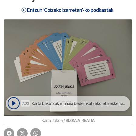
Entzun ‘Goizeko Izarretan’-ko podkastak
Karta bakotxak mahaia bedeinkatzeko eta eskerrak emoteko otoitz bat dauka | Goizeko Izarretan
7:03
Karta Jokoa /
BIZKAIA IRRATIA