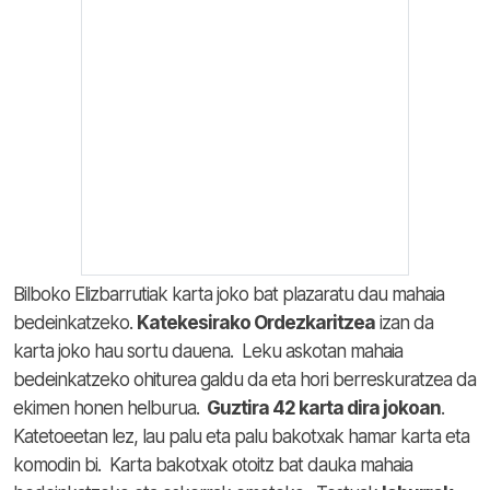
Bilboko Elizbarrutiak karta joko bat plazaratu dau mahaia
bedeinkatzeko.
Katekesirako Ordezkaritzea
izan da
karta joko hau sortu dauena. Leku askotan mahaia
bedeinkatzeko ohiturea galdu da eta hori berreskuratzea da
ekimen honen helburua.
Guztira 42 karta dira jokoan
.
Katetoeetan lez, lau palu eta palu bakotxak hamar karta eta
komodin bi. Karta bakotxak otoitz bat dauka mahaia