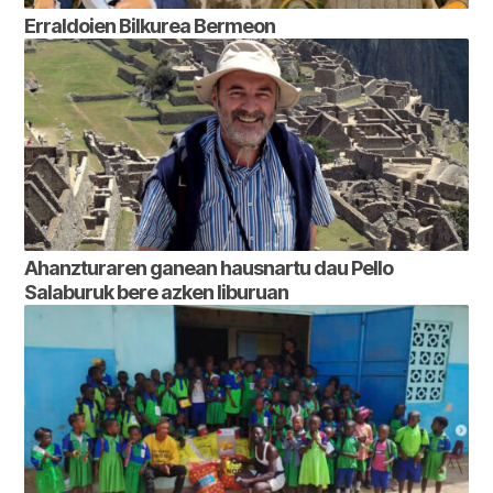
Erraldoien Bilkurea Bermeon
Ahanzturaren ganean hausnartu dau Pello
Salaburuk bere azken liburuan