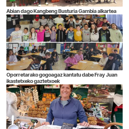
Abian dago Kangbeng Busturia Gambia alkartea
Oporretarako gogoagaz kantatu dabe Fray Juan
ikastetxeko gaztetxoek