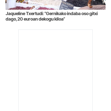
Jaqueline Txertudi: “Gernikako indaba oso gitxi
dago, 20 euroan dekogu kiloa”