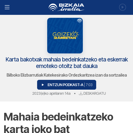
Karta bakotxak mahaia bedeinkatzeko eta eskerrak
emoteko otoitz bat dauka
Bilboko Elizbarrutiak Katekesirako Ordezkaritzea izan da sortzailea
ENTZUN PODKAST-A
| 7:03
2023(e)ko apirilaren 14a
•
DESKARGATU
Mahaia bedeinkatzeko
karta joko bat