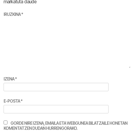
markatuta daude
IRUZKINA
*
IZENA
*
E-POSTA
*
GORDE NIRE IZENA, EMAILA ETA WEBGUNEA BILATZAILE HONETAN
KOMENTATZEN DUDAN HURRENGORAKO.