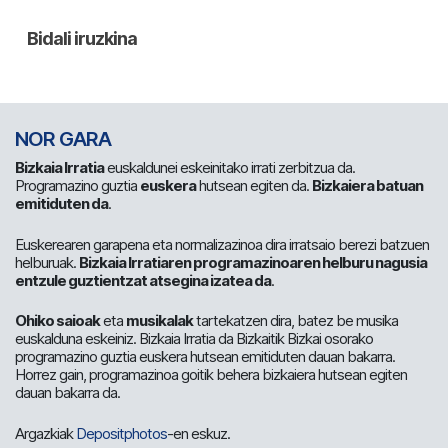
NOR GARA
Bizkaia Irratia
euskaldunei eskeinitako irrati zerbitzua da.
Programazino guztia
euskera
hutsean egiten da.
Bizkaiera batuan
emitiduten da
.
Euskerearen garapena eta normalizazinoa dira irratsaio berezi batzuen
helburuak.
Bizkaia Irratiaren programazinoaren helburu nagusia
entzule guztientzat atsegina izatea da
.
Ohiko saioak
eta
musikalak
tartekatzen dira, batez be musika
euskalduna eskeiniz. Bizkaia Irratia da Bizkaitik Bizkai osorako
programazino guztia euskera hutsean emitiduten dauan bakarra.
Horrez gain, programazinoa goitik behera bizkaiera hutsean egiten
dauan bakarra da.
Argazkiak
Depositphotos
-en eskuz.