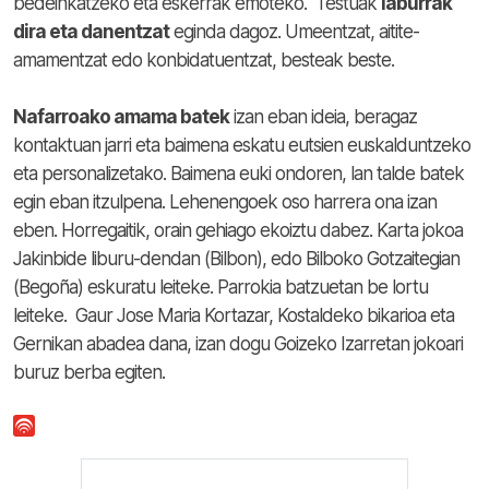
bedeinkatzeko eta eskerrak emoteko. Testuak
laburrak
dira eta danentzat
eginda dagoz. Umeentzat, aitite-
amamentzat edo konbidatuentzat, besteak beste.
Nafarroako amama batek
izan eban ideia, beragaz
kontaktuan jarri eta baimena eskatu eutsien euskalduntzeko
eta personalizetako. Baimena euki ondoren, lan talde batek
egin eban itzulpena. Lehenengoek oso harrera ona izan
eben. Horregaitik, orain gehiago ekoiztu dabez.
Karta jokoa
Jakinbide liburu-dendan (Bilbon), edo Bilboko Gotzaitegian
(Begoña) eskuratu leiteke. Parrokia batzuetan be lortu
leiteke. Gaur Jose Maria Kortazar, Kostaldeko bikarioa eta
Gernikan abadea dana, izan dogu Goizeko Izarretan jokoari
buruz berba egiten.