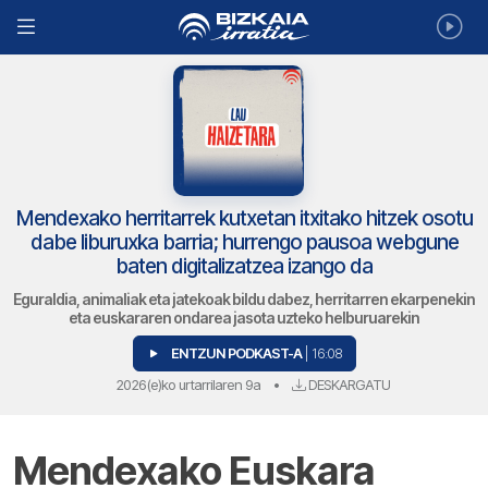
Mendexako herritarrek kutxetan itxitako hitzek osotu
dabe liburuxka barria; hurrengo pausoa webgune
baten digitalizatzea izango da
Eguraldia, animaliak eta jatekoak bildu dabez, herritarren ekarpenekin
eta euskararen ondarea jasota uzteko helburuarekin
ENTZUN PODKAST-A
| 16:08
2026(e)ko urtarrilaren 9a
•
DESKARGATU
Mendexako Euskara