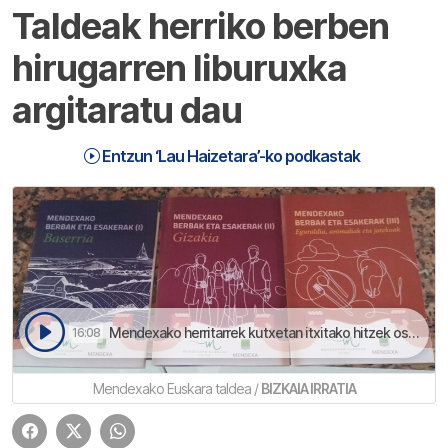
Taldeak herriko berben
hirugarren liburuxka
argitaratu dau
Entzun ‘Lau Haizetara’-ko podkastak
Mendexako herritarrek kutxetan itxitako hitzek osotu dabe liburuxka barria; hurrengo pausoa webgune baten digitalizatzea izango da | Lau Haizetara
16:08
Mendexako Euskara taldea /
BIZKAIA IRRATIA