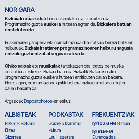
NOR GARA
Bizkaia Irratia
euskaldunei eskeinitako irrati zerbitzua da.
Programazino guztia
euskera
hutsean egiten da.
Bizkaiera batuan
emitiduten da
.
Euskerearen garapena eta normalizazinoa dira irratsaio berezi batzuen
helburuak.
Bizkaia Irratiaren programazinoaren helburu nagusia
entzule guztientzat atsegina izatea da
.
Ohiko saioak
eta
musikalak
tartekatzen dira, batez be musika
euskalduna eskeiniz. Bizkaia Irratia da Bizkaitik Bizkai osorako
programazino guztia euskera hutsean emitiduten dauan bakarra.
Horrez gain, programazinoa goitik behera bizkaiera hutsean egiten
dauan bakarra da.
Argazkiak
Depositphotos
-en eskuz.
ALBISTEAK
PODKASTAK
FREKUENTZIAK
Bizkaitik Bizkaira
Goizeko Izarretan
102.6 FM
Bizkaia
Elizea
Kultura
91.9 FM
Gizartea
Lau Haizetara
Durangaldea