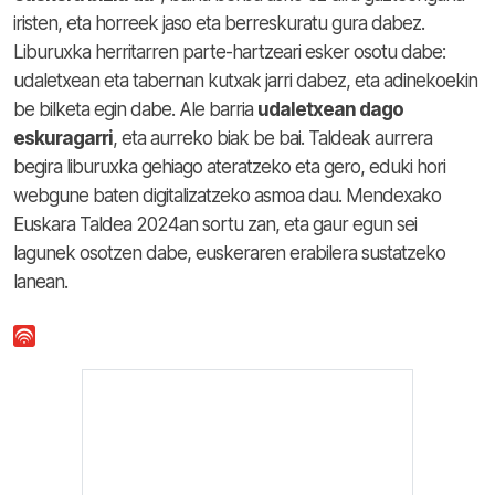
iristen, eta horreek jaso eta berreskuratu gura dabez.
Liburuxka herritarren parte-hartzeari esker osotu dabe:
udaletxean eta tabernan kutxak jarri dabez, eta adinekoekin
be bilketa egin dabe.
Ale barria
udaletxean dago
eskuragarri
, eta aurreko biak be bai. Taldeak aurrera
begira liburuxka gehiago ateratzeko eta gero, eduki hori
webgune baten digitalizatzeko asmoa dau. Mendexako
Euskara Taldea 2024an sortu zan, eta gaur egun sei
lagunek osotzen dabe, euskeraren erabilera sustatzeko
lanean.