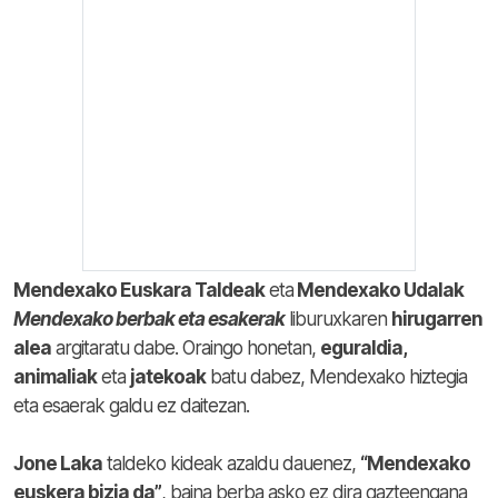
Mendexako Euskara Taldeak
eta
Mendexako Udalak
Mendexako berbak eta esakerak
liburuxkaren
hirugarren
alea
argitaratu dabe.
Oraingo honetan,
eguraldia,
animaliak
eta
jatekoak
batu dabez, Mendexako hiztegia
eta esaerak galdu ez daitezan.
Jone Laka
taldeko kideak azaldu dauenez,
“Mendexako
euskera bizia da”
, baina berba asko ez dira gazteengana