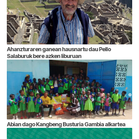
Ahanzturaren ganean hausnartu dau Pello
Salaburuk bere azken liburuan
Abian dago Kangbeng Busturia Gambia alkartea