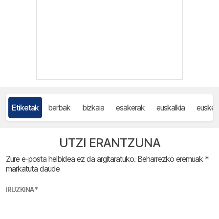
Etiketak
berbak
bizkaia
esakerak
euskalkia
eusker
UTZI ERANTZUNA
Zure e-posta helbidea ez da argitaratuko.
Beharrezko eremuak
*
markatuta daude
IRUZKINA
*