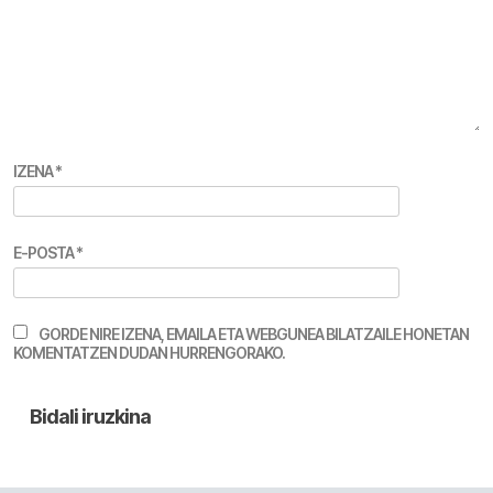
IZENA
*
E-POSTA
*
GORDE NIRE IZENA, EMAILA ETA WEBGUNEA BILATZAILE HONETAN
KOMENTATZEN DUDAN HURRENGORAKO.