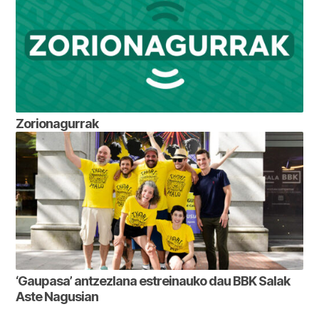
Zorionagurrak
‘Gaupasa’ antzezlana estreinauko dau BBK Salak
Aste Nagusian