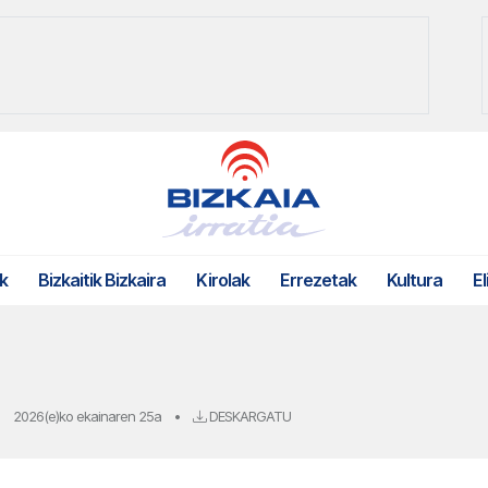
k
Bizkaitik Bizkaira
Kirolak
Errezetak
Kultura
El
2026(e)ko ekainaren 25a
•
DESKARGATU