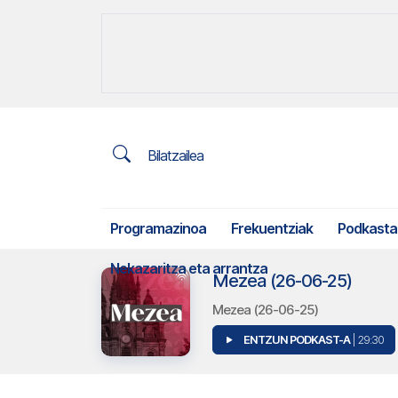
Bilatzailea
Programazinoa
Frekuentziak
Podkasta
Nekazaritza eta arrantza
Mezea (26-06-25)
Mezea (26-06-25)
ENTZUN PODKAST-A
| 29:30