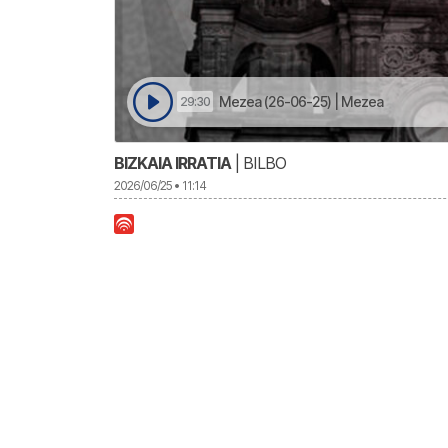
Mezea (26-06-25) | Mezea
29:30
BIZKAIA IRRATIA
| BILBO
2026/06/25 • 11:14