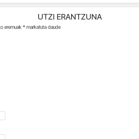
UTZI ERANTZUNA
ko eremuak
*
markatuta daude