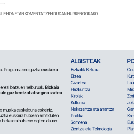
TZAILE HONETAN KOMENTATZEN DUDAN HURRENGORAKO.
ALBISTEAK
P
 da. Programazino guztia
euskera
Bizkaitik Bizkaira
Goi
Elizea
Kult
Gizartea
Lau
berezi batzuen helburuak.
Bizkaia
Hezkuntza
Me
ule guztientzat atsegina izatea
Kirolak
Zor
Kulturea
Jok
Nekazaritza eta arrantza
Gar
e musika euskalduna eskeiniz.
 guztia euskera hutsean emitiduten
Politika
Kre
a bizkaiera hutsean egiten dauan
Sormena
Eus
Zientzia eta Teknologia
Plan