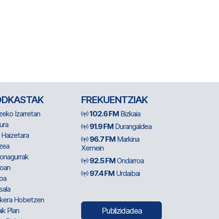
ODKASTAK
FREKUENTZIAK
zeko Izarretan
102.6 FM
Bizkaia
ura
91.9 FM
Durangaldea
 Haizetara
96.7 FM
Markina
zea
Xemein
ionagurrak
92.5 FM
Ondarroa
oan
97.4 FM
Urdaibai
oa
sala
kera Hobetzen
ik Plan
Publizidadea