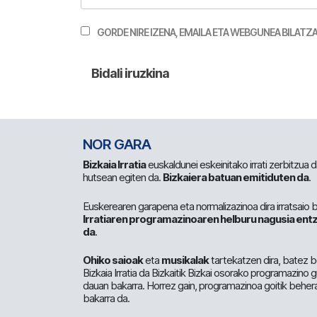
GORDE NIRE IZENA, EMAILA ETA WEBGUNEA BILA
NOR GARA
Bizkaia Irratia
euskaldunei eskeinitako irrati zerbitzua
hutsean egiten da.
Bizkaiera batuan emitiduten da
.
Euskerearen garapena eta normalizazinoa dira irratsaio 
Irratiaren programazinoaren helburu nagusia entz
da
.
Ohiko saioak
eta
musikalak
tartekatzen dira, batez b
Bizkaia Irratia da Bizkaitik Bizkai osorako programazino
dauan bakarra. Horrez gain, programazinoa goitik beher
bakarra da.