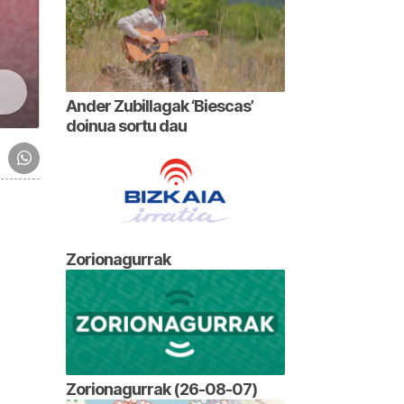
Ander Zubillagak ‘Biescas’
doinua sortu dau
Zorionagurrak
Zorionagurrak (26-08-07)