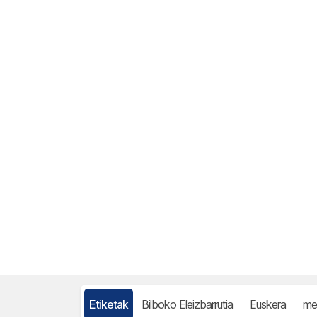
Etiketak
Bilboko Eleizbarrutia
Euskera
me