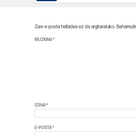
Zure e-posta helbidea ez da argitaratuko.
Beharrez
IRUZKINA
*
IZENA
*
E-POSTA
*