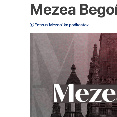
Mezea Begoñ
Entzun ‘Mezea’-ko podkastak