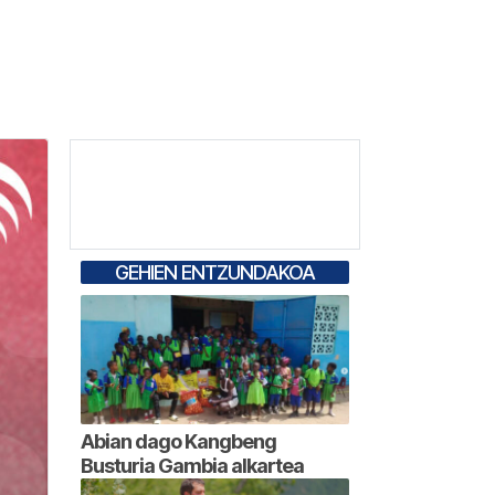
GEHIEN ENTZUNDAKOA
Abian dago Kangbeng
Busturia Gambia alkartea