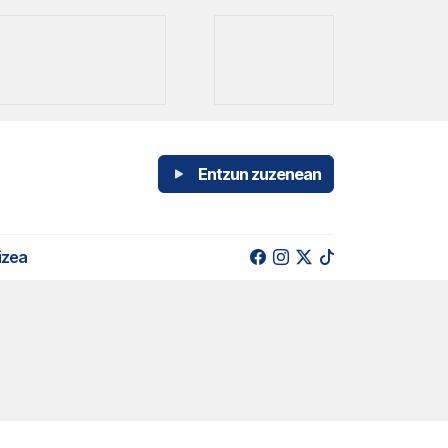
Entzun zuzenean
izea