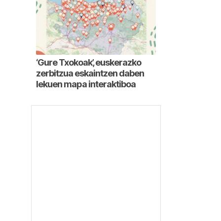
‘Gure Txokoak’, euskerazko
zerbitzua eskaintzen daben
lekuen mapa interaktiboa