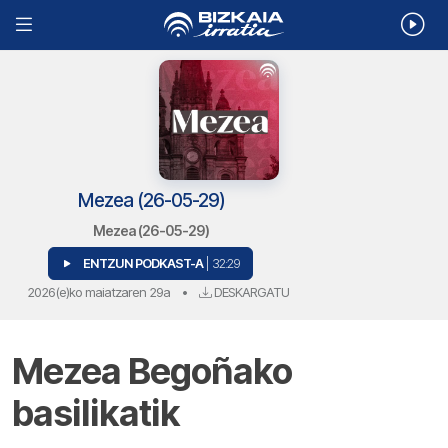
Mezea (26-05-29)
Mezea (26-05-29)
ENTZUN PODKAST-A
| 32:29
2026(e)ko maiatzaren 29a
•
DESKARGATU
Mezea Begoñako
basilikatik