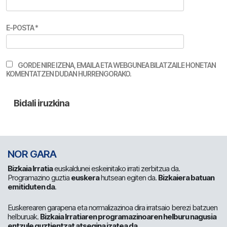
E-POSTA
*
GORDE NIRE IZENA, EMAILA ETA WEBGUNEA BILATZAILE HONETAN
KOMENTATZEN DUDAN HURRENGORAKO.
NOR GARA
Bizkaia Irratia
euskaldunei eskeinitako irrati zerbitzua da.
Programazino guztia
euskera
hutsean egiten da.
Bizkaiera batuan
emitiduten da
.
Euskerearen garapena eta normalizazinoa dira irratsaio berezi batzuen
helburuak.
Bizkaia Irratiaren programazinoaren helburu nagusia
entzule guztientzat atsegina izatea da
.