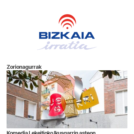
Zorionagurrak
Komedia Lekeitioko Ikusgarrin asteon