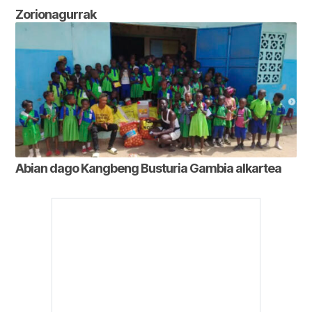
Zorionagurrak
Abian dago Kangbeng Busturia Gambia alkartea