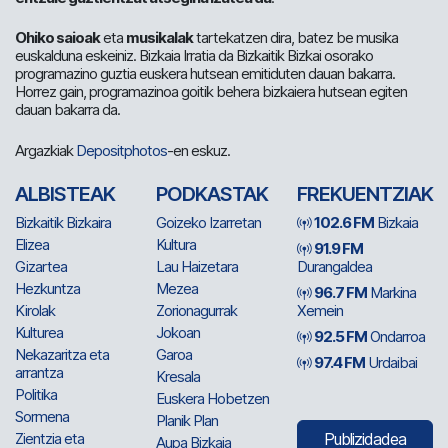
Ohiko saioak
eta
musikalak
tartekatzen dira, batez be musika
euskalduna eskeiniz. Bizkaia Irratia da Bizkaitik Bizkai osorako
programazino guztia euskera hutsean emitiduten dauan bakarra.
Horrez gain, programazinoa goitik behera bizkaiera hutsean egiten
dauan bakarra da.
Argazkiak
Depositphotos
-en eskuz.
ALBISTEAK
PODKASTAK
FREKUENTZIAK
Bizkaitik Bizkaira
Goizeko Izarretan
102.6 FM
Bizkaia
Elizea
Kultura
91.9 FM
Gizartea
Lau Haizetara
Durangaldea
Hezkuntza
Mezea
96.7 FM
Markina
Kirolak
Zorionagurrak
Xemein
Kulturea
Jokoan
92.5 FM
Ondarroa
Nekazaritza eta
Garoa
97.4 FM
Urdaibai
arrantza
Kresala
Politika
Euskera Hobetzen
Sormena
Planik Plan
Zientzia eta
Publizidadea
Aupa Bizkaia