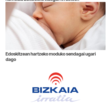
Edoskitzean hartzeko moduko sendagai ugari
dago