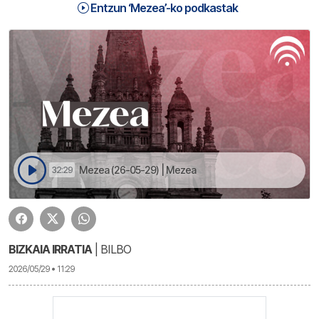
Entzun ‘Mezea’-ko podkastak
Mezea (26-05-29) | Mezea
32:29
BIZKAIA IRRATIA
| BILBO
2026/05/29 • 11:29