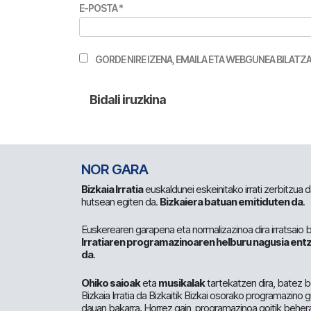
E-POSTA
*
GORDE NIRE IZENA, EMAILA ETA WEBGUNEA BILA
NOR GARA
Bizkaia Irratia
euskaldunei eskeinitako irrati zerbitzua
hutsean egiten da.
Bizkaiera batuan emitiduten da
.
Euskerearen garapena eta normalizazinoa dira irratsaio 
Irratiaren programazinoaren helburu nagusia entz
da
.
Ohiko saioak
eta
musikalak
tartekatzen dira, batez b
Bizkaia Irratia da Bizkaitik Bizkai osorako programazino
dauan bakarra. Horrez gain, programazinoa goitik beher