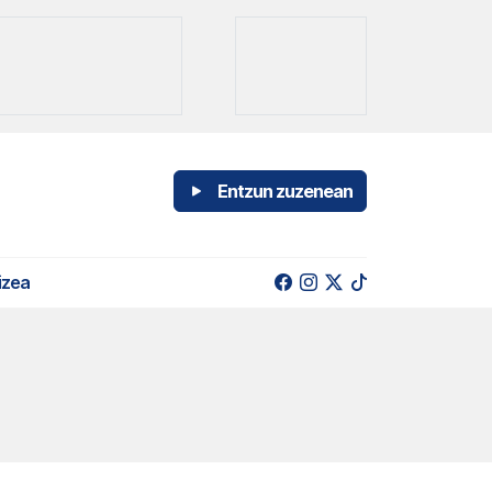
Entzun zuzenean
izea