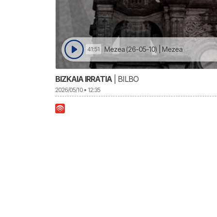
Mezea (26-05-10) | Mezea
41:51
BIZKAIA IRRATIA
| BILBO
2026/05/10 • 12:35