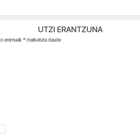
UTZI ERANTZUNA
ko eremuak
*
markatuta daude