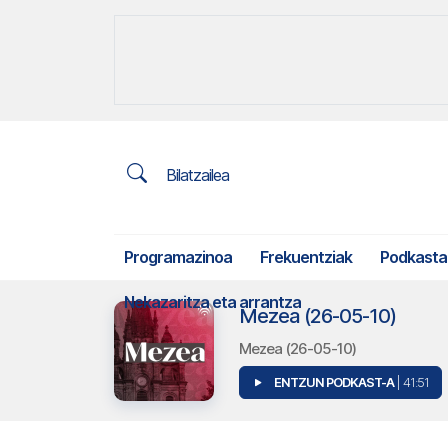
Bilatzailea
Programazinoa
Frekuentziak
Podkasta
Nekazaritza eta arrantza
Mezea (26-05-10)
Mezea (26-05-10)
ENTZUN PODKAST-A
| 41:51