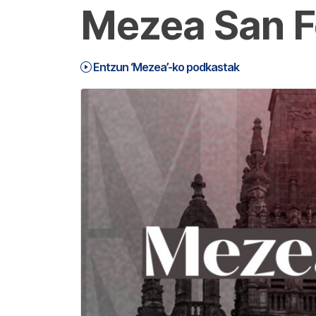
Mezea San Fe
Entzun ‘Mezea’-ko podkastak