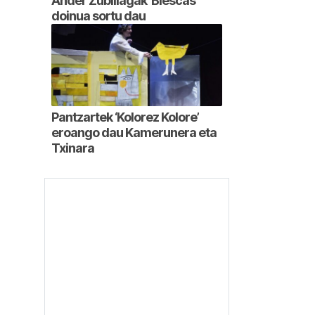
Ander Zubillagak ‘Biescas’
doinua sortu dau
Pantzartek ‘Kolorez Kolore’
eroango dau Kamerunera eta
Txinara