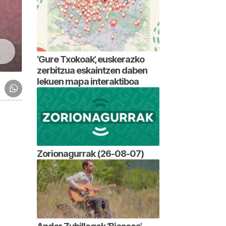
‘Gure Txokoak’, euskerazko
zerbitzua eskaintzen daben
lekuen mapa interaktiboa
Zorionagurrak (26-08-07)