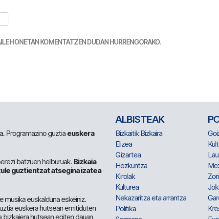
TZAILE HONETAN KOMENTATZEN DUDAN HURRENGORAKO.
ALBISTEAK
P
 da. Programazino guztia
euskera
Bizkaitik Bizkaira
Goi
Elizea
Kult
Gizartea
Lau
berezi batzuen helburuak.
Bizkaia
Hezkuntza
Me
ule guztientzat atsegina izatea
Kirolak
Zor
Kulturea
Jok
Nekazaritza eta arrantza
Gar
e musika euskalduna eskeiniz.
 guztia euskera hutsean emitiduten
Politika
Kre
a bizkaiera hutsean egiten dauan