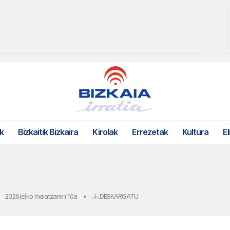
k
Bizkaitik Bizkaira
Kirolak
Errezetak
Kultura
El
2026(e)ko maiatzaren 10a
•
DESKARGATU