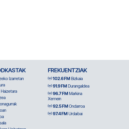
ODKASTAK
FREKUENTZIAK
zeko Izarretan
102.6 FM
Bizkaia
ura
91.9 FM
Durangaldea
 Haizetara
96.7 FM
Markina
zea
Xemein
ionagurrak
92.5 FM
Ondarroa
oan
97.4 FM
Urdaibai
oa
sala