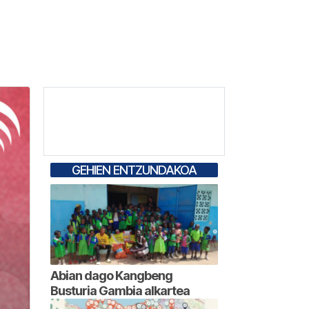
GEHIEN ENTZUNDAKOA
Abian dago Kangbeng
Busturia Gambia alkartea