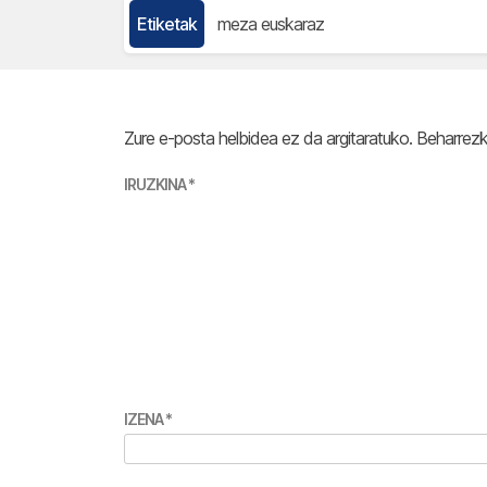
Etiketak
meza euskaraz
Zure e-posta helbidea ez da argitaratuko.
Beharrez
IRUZKINA
*
IZENA
*