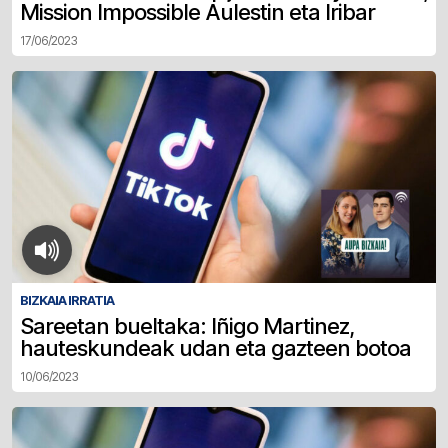
Mission Impossible Aulestin eta Iribar
17/06/2023
BIZKAIA IRRATIA
Sareetan bueltaka: Iñigo Martinez,
hauteskundeak udan eta gazteen botoa
10/06/2023