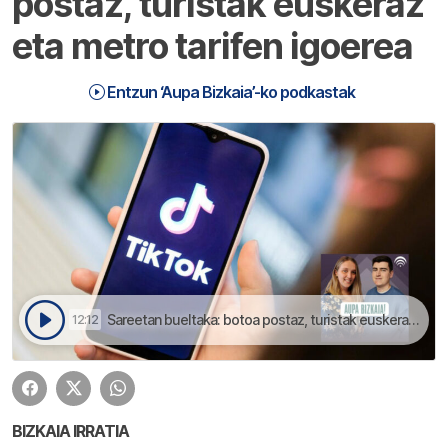
postaz, turistak euskeraz
eta metro tarifen igoerea
Entzun ‘Aupa Bizkaia’-ko podkastak
Sareetan bueltaka: botoa postaz, turistak euskeraz eta metro tarifen igoerea | Aupa Bizkaia
12:12
BIZKAIA IRRATIA