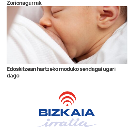
Zorionagurrak
Edoskitzean hartzeko moduko sendagai ugari
dago