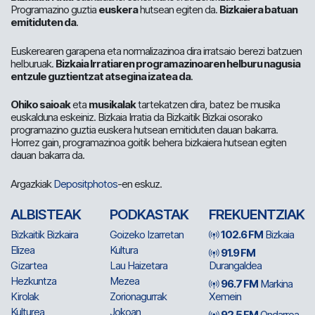
Programazino guztia
euskera
hutsean egiten da.
Bizkaiera batuan
emitiduten da
.
Euskerearen garapena eta normalizazinoa dira irratsaio berezi batzuen
helburuak.
Bizkaia Irratiaren programazinoaren helburu nagusia
entzule guztientzat atsegina izatea da
.
Ohiko saioak
eta
musikalak
tartekatzen dira, batez be musika
euskalduna eskeiniz. Bizkaia Irratia da Bizkaitik Bizkai osorako
programazino guztia euskera hutsean emitiduten dauan bakarra.
Horrez gain, programazinoa goitik behera bizkaiera hutsean egiten
dauan bakarra da.
Argazkiak
Depositphotos
-en eskuz.
ALBISTEAK
PODKASTAK
FREKUENTZIAK
Bizkaitik Bizkaira
Goizeko Izarretan
102.6 FM
Bizkaia
Elizea
Kultura
91.9 FM
Gizartea
Lau Haizetara
Durangaldea
Hezkuntza
Mezea
96.7 FM
Markina
Kirolak
Zorionagurrak
Xemein
Kulturea
Jokoan
92.5 FM
Ondarroa