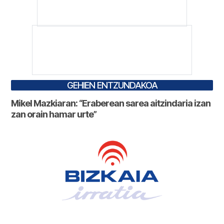
GEHIEN ENTZUNDAKOA
Mikel Mazkiaran: “Eraberean sarea aitzindaria izan
zan orain hamar urte”