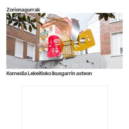
Zorionagurrak
Komedia Lekeitioko Ikusgarrin asteon