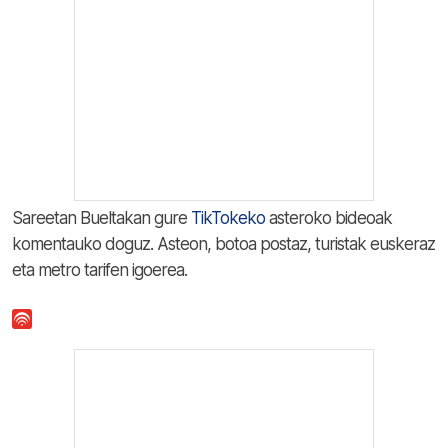
Sareetan Bueltakan gure
TikTokeko
asteroko bideoak
komentauko doguz. Asteon, botoa postaz, turistak euskeraz
eta metro tarifen igoerea.