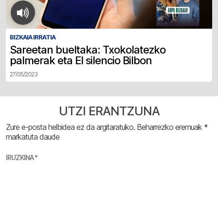
BIZKAIA IRRATIA
Sareetan bueltaka: Txokolatezko
palmerak eta El silencio Bilbon
27/05/2023
UTZI ERANTZUNA
Zure e-posta helbidea ez da argitaratuko.
Beharrezko eremuak
*
markatuta daude
IRUZKINA
*