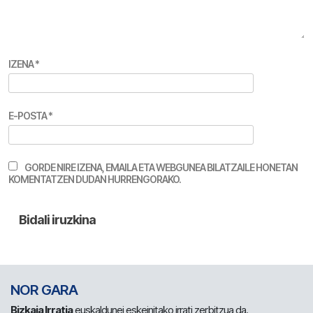
IZENA
*
E-POSTA
*
GORDE NIRE IZENA, EMAILA ETA WEBGUNEA BILATZAILE HONETAN
KOMENTATZEN DUDAN HURRENGORAKO.
NOR GARA
Bizkaia Irratia
euskaldunei eskeinitako irrati zerbitzua da.