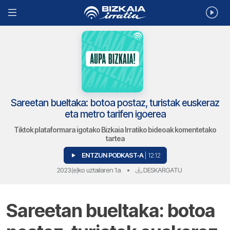
Sareetan bueltaka: botoa postaz, turistak euskeraz
eta metro tarifen igoerea
Tiktok plataformara igotako Bizkaia Irratiko bideoak komentetako
tartea
ENTZUN PODKAST-A
| 12:12
2023(e)ko uztailaren 1a
•
DESKARGATU
Sareetan bueltaka: botoa