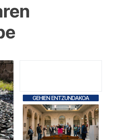
aren
be
GEHIEN ENTZUNDAKOA