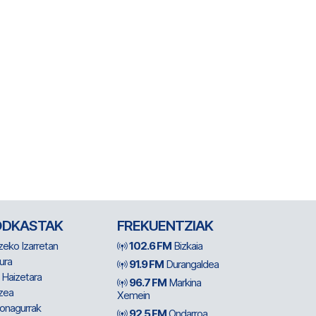
ODKASTAK
FREKUENTZIAK
zeko Izarretan
102.6 FM
Bizkaia
ura
91.9 FM
Durangaldea
 Haizetara
96.7 FM
Markina
zea
Xemein
ionagurrak
92.5 FM
Ondarroa