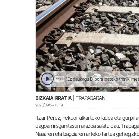
"Ez daukagu Bilbora joateko trenik, me
5:33
BIZKAIA IRRATIA
| TRAPAGARAN
2023/09/5 • 13:19
Itziar Perez, Fekoor alkarteko kidea eta gurpi
dagoan irisgarritasun arazoa salatu dau. Trapagar
Nasaren eta bagoiaren arteko tartea gehiegizkoa