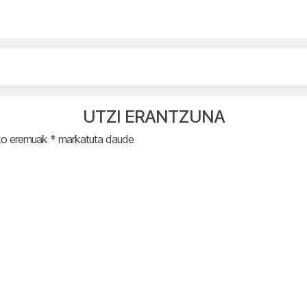
UTZI ERANTZUNA
ko eremuak
*
markatuta daude