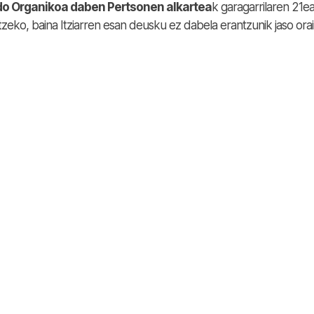
edo Organikoa daben Pertsonen alkartea
k garagarrilaren 21e
zeko, baina Itziarren esan deusku ez dabela erantzunik jaso ora