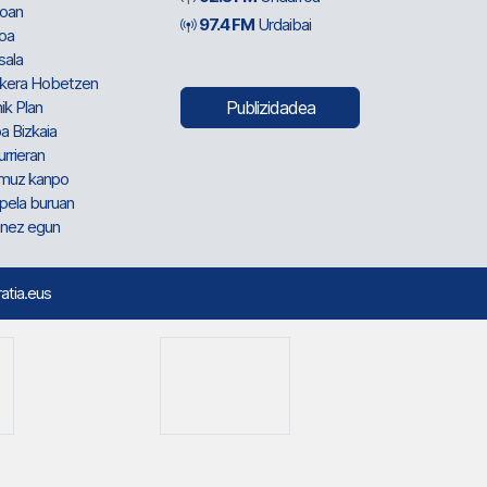
oan
97.4 FM
Urdaibai
oa
sala
kera Hobetzen
ik Plan
Publizidadea
a Bizkaia
urrieran
muz kanpo
pela buruan
nez egun
ratia.eus