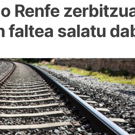
o Renfe zerbitzu
n faltea salatu da