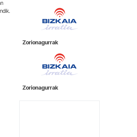
an
indik.
Zorionagurrak
Zorionagurrak