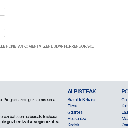
TZAILE HONETAN KOMENTATZEN DUDAN HURRENGORAKO.
ALBISTEAK
P
 da. Programazino guztia
euskera
Bizkaitik Bizkaira
Goi
Elizea
Kult
Gizartea
Lau
berezi batzuen helburuak.
Bizkaia
Hezkuntza
Me
ule guztientzat atsegina izatea
Kirolak
Zor