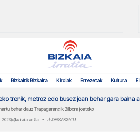
k
Bizkaitik Bizkaira
Kirolak
Errezetak
Kultura
El
teko trenik, metroz edo busez joan behar gara baina 
k hartu behar dauz Trapagarandik Bilbora joateko
2023(e)ko irailaren 5a
•
DESKARGATU