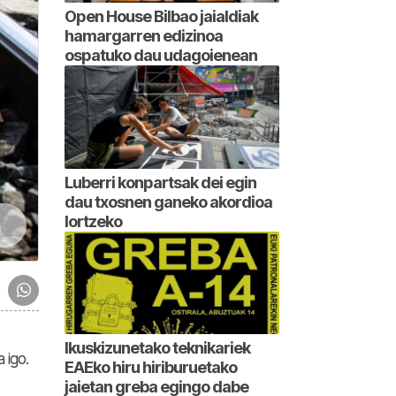
Open House Bilbao jaialdiak
hamargarren edizinoa
ospatuko dau udagoienean
Luberri konpartsak dei egin
dau txosnen ganeko akordioa
lortzeko
Ikuskizunetako teknikariek
 igo.
EAEko hiru hiriburuetako
jaietan greba egingo dabe