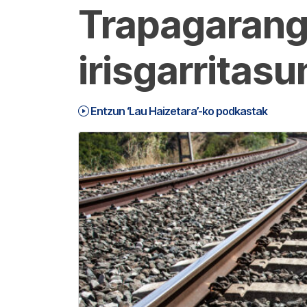
Trapagarang
irisgarritasu
Entzun ‘Lau Haizetara’-ko podkastak