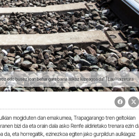
troz edo busez joan behar gara baina askoz luzeagoa da" | Lau Haizetara
l aulkian mogiduten dan emakumea, Trapagarango tren geltokian
anen bizi da eta orain dala asko Renfe aldirietako trenara ezin da
 da, eta horregaitik, ezinezkoa egiten jako gurpildun aulkiagaz