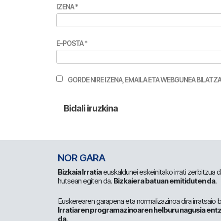
IZENA
*
E-POSTA
*
GORDE NIRE IZENA, EMAILA ETA WEBGUNEA BILA
NOR GARA
Bizkaia Irratia
euskaldunei eskeinitako irrati zerbitzua
hutsean egiten da.
Bizkaiera batuan emitiduten da
.
Euskerearen garapena eta normalizazinoa dira irratsaio 
Irratiaren programazinoaren helburu nagusia entz
da
.