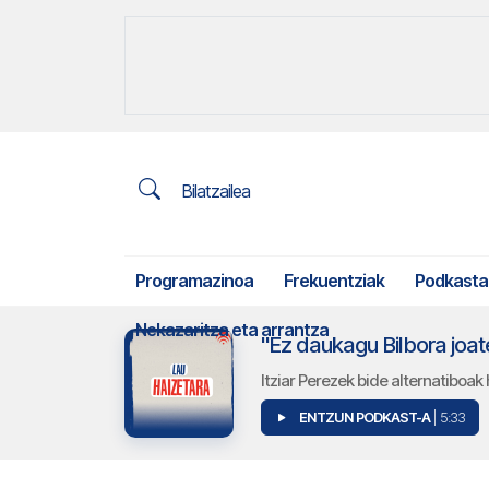
Bilatzailea
Programazinoa
Frekuentziak
Podkasta
Nekazaritza eta arrantza
"Ez daukagu Bilbora joa
Itziar Perezek bide alternatiboa
ENTZUN PODKAST-A
| 5:33