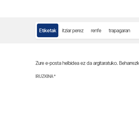
Etiketak
itziar perez
renfe
trapagaran
Zure e-posta helbidea ez da argitaratuko.
Beharrez
IRUZKINA
*