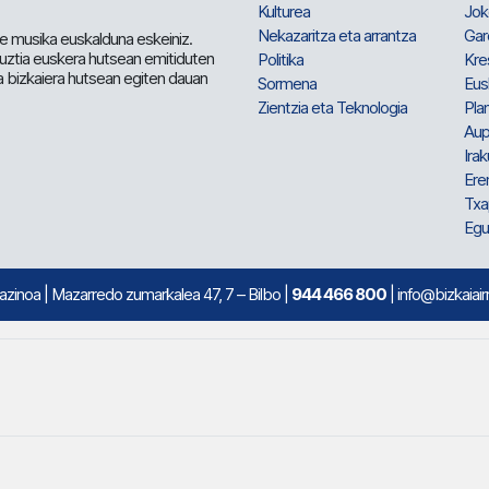
Kulturea
Jok
Nekazaritza eta arrantza
Gar
e musika euskalduna eskeiniz.
 guztia euskera hutsean emitiduten
Politika
Kre
a bizkaiera hutsean egiten dauan
Sormena
Eus
Zientzia eta Teknologia
Plan
Aup
Irak
Ere
Txa
Egu
mazinoa
| Mazarredo zumarkalea 47, 7 – Bilbo |
944 466 800
| info@bizkaiair