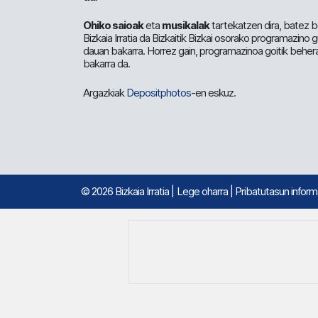
Ohiko saioak
eta
musikalak
tartekatzen dira, batez b
Bizkaia Irratia da Bizkaitik Bizkai osorako programazino
dauan bakarra. Horrez gain, programazinoa goitik beher
bakarra da.
Argazkiak
Depositphotos
-en eskuz.
© 2026 Bizkaia Irratia
|
Lege oharra
|
Pribatutasun infor