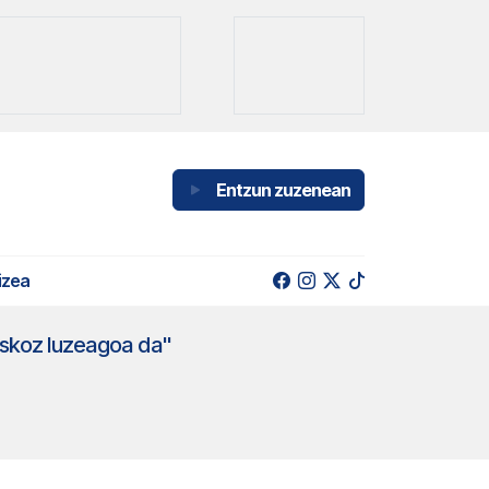
Entzun zuzenean
izea
askoz luzeagoa da"