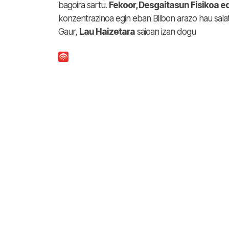
bagoira sartu.
Fekoor, Desgaitasun Fisikoa 
konzentrazinoa egin eban Bilbon arazo hau salat
Gaur,
Lau Haizetara
saioan izan dogu