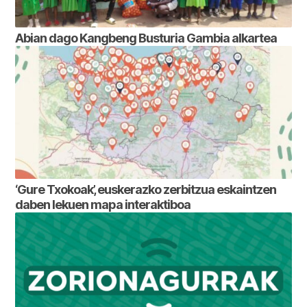
Abian dago Kangbeng Busturia Gambia alkartea
‘Gure Txokoak’, euskerazko zerbitzua eskaintzen
daben lekuen mapa interaktiboa