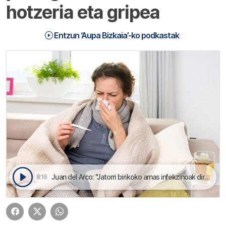
hotzeria eta gripea
Entzun ‘Aupa Bizkaia’-ko podkastak
Juan del Arco: "Jatorri birikoko arnas infekzinoak dira" | Aupa Bizkaia
8:16