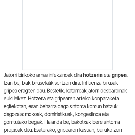
Jatorri birikoko arnas infekzinoak dira
hotzeria
eta
gripea
.
Izan be, biak birusetatik sortzen dira. Influenza birusak
gripea eragiten dau. Bestetik, katarroak jatorri desbardinak
euki leikez. Hotzeria eta gripearen arteko konparaketa
egitekotan, esan beharra dago sintoma komun batzuk
dagozala: mokoak, doministikuak, kongestinoa eta
gorritutako begiak. Halanda be, bakotxak bere sintoma
propioak ditu. Esaterako, gripearen kasuan, buruko zein