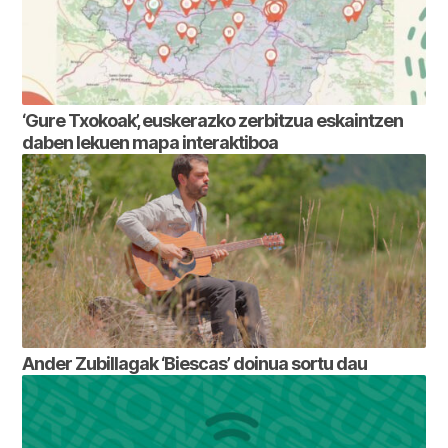
‘Gure Txokoak’, euskerazko zerbitzua eskaintzen
daben lekuen mapa interaktiboa
Ander Zubillagak ‘Biescas’ doinua sortu dau