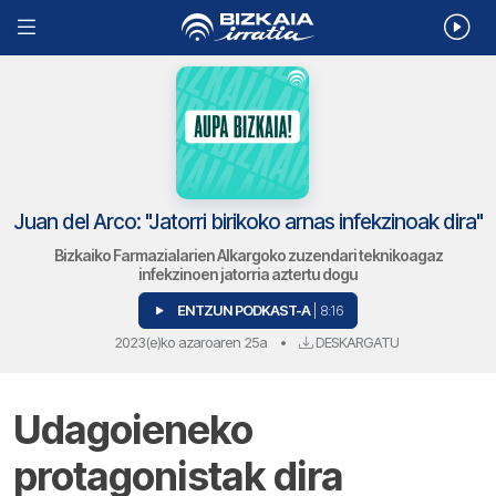
Juan del Arco: "Jatorri birikoko arnas infekzinoak dira"
Bizkaiko Farmazialarien Alkargoko zuzendari teknikoagaz
infekzinoen jatorria aztertu dogu
ENTZUN PODKAST-A
| 8:16
2023(e)ko azaroaren 25a
•
DESKARGATU
Udagoieneko
protagonistak dira