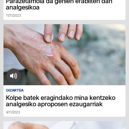
Parazetamola da gehien erabilten dan
analgesikoa
11/11/2023
GIZARTEA
Kolpe batek eragindako mina kentzeko
analgesiko aproposen ezaugarriak
4/11/2023