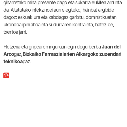
giharretako mina presente dago eta sukarra eukitea arrunta
da. Aitatutako infekzinoei aurre egiteko, hainbat argibide
dagoz: eskuak ura eta xaboiagaz garbitu, doministikuetan
ukondoa ipini ahoa eta sudurraren kontra eta, batez be,
txertoa jarri.
Hotzeria eta gripearen inguruan egin dogu berba
Juan del
Arco
gaz
, Bizkaiko Farmazialarien Alkargoko zuzendari
teknikoa
gaz.