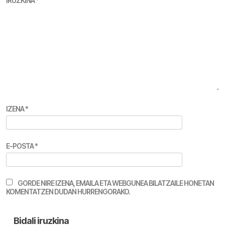
IRUZKINA
*
IZENA
*
E-POSTA
*
GORDE NIRE IZENA, EMAILA ETA WEBGUNEA BILATZAILE HONETAN
KOMENTATZEN DUDAN HURRENGORAKO.