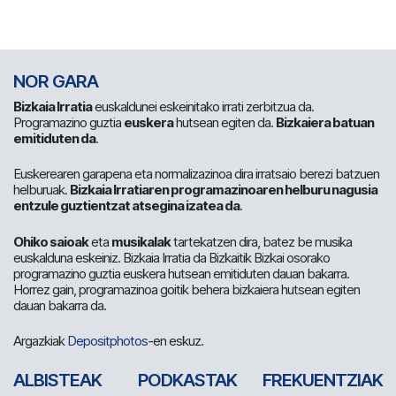
NOR GARA
Bizkaia Irratia
euskaldunei eskeinitako irrati zerbitzua da.
Programazino guztia
euskera
hutsean egiten da.
Bizkaiera batuan
emitiduten da
.
Euskerearen garapena eta normalizazinoa dira irratsaio berezi batzuen
helburuak.
Bizkaia Irratiaren programazinoaren helburu nagusia
entzule guztientzat atsegina izatea da
.
Ohiko saioak
eta
musikalak
tartekatzen dira, batez be musika
euskalduna eskeiniz. Bizkaia Irratia da Bizkaitik Bizkai osorako
programazino guztia euskera hutsean emitiduten dauan bakarra.
Horrez gain, programazinoa goitik behera bizkaiera hutsean egiten
dauan bakarra da.
Argazkiak
Depositphotos
-en eskuz.
ALBISTEAK
PODKASTAK
FREKUENTZIAK