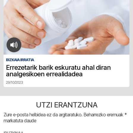
BIZKAIA IRRATIA
Errezetarik barik eskuratu ahal diran
analgesikoen errealidadea
29/10/2023
UTZI ERANTZUNA
Zure e-posta helbidea ez da argitaratuko.
Beharrezko eremuak
*
markatuta daude