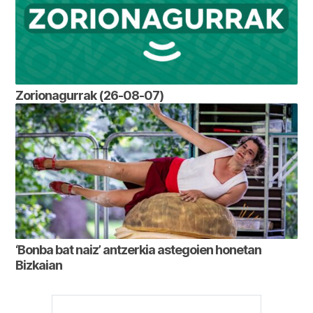
Zorionagurrak (26-08-07)
‘Bonba bat naiz’ antzerkia astegoien honetan
Bizkaian