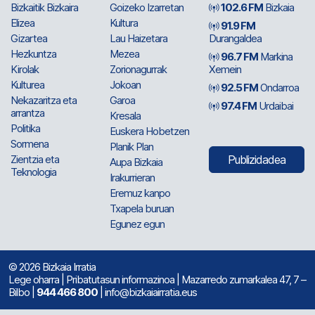
Bizkaitik Bizkaira
Goizeko Izarretan
102.6 FM
Bizkaia
Elizea
Kultura
91.9 FM
Gizartea
Lau Haizetara
Durangaldea
Hezkuntza
Mezea
96.7 FM
Markina
Kirolak
Zorionagurrak
Xemein
Kulturea
Jokoan
92.5 FM
Ondarroa
Nekazaritza eta
Garoa
97.4 FM
Urdaibai
arrantza
Kresala
Politika
Euskera Hobetzen
Sormena
Planik Plan
Zientzia eta
Publizidadea
Aupa Bizkaia
Teknologia
Irakurrieran
Eremuz kanpo
Txapela buruan
Egunez egun
© 2026 Bizkaia Irratia
Lege oharra
|
Pribatutasun informazinoa
| Mazarredo zumarkalea 47, 7 –
Bilbo |
944 466 800
| info@bizkaiairratia.eus