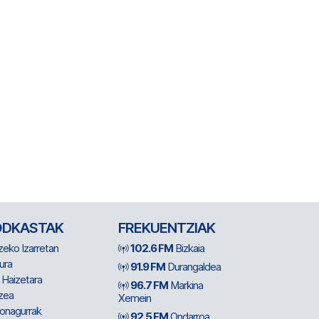
ODKASTAK
FREKUENTZIAK
zeko Izarretan
102.6 FM
Bizkaia
ura
91.9 FM
Durangaldea
 Haizetara
96.7 FM
Markina
zea
Xemein
ionagurrak
92.5 FM
Ondarroa