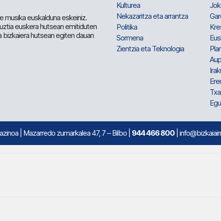
Kulturea
Jok
Nekazaritza eta arrantza
Gar
e musika euskalduna eskeiniz.
 guztia euskera hutsean emitiduten
Politika
Kre
a bizkaiera hutsean egiten dauan
Sormena
Eus
Zientzia eta Teknologia
Plan
Aup
Irak
Ere
Txa
Egu
mazinoa
| Mazarredo zumarkalea 47, 7 – Bilbo |
944 466 800
| info@bizkaiair