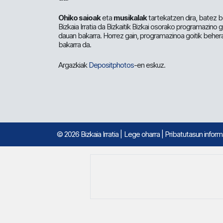
Ohiko saioak
eta
musikalak
tartekatzen dira, batez b
Bizkaia Irratia da Bizkaitik Bizkai osorako programazino
dauan bakarra. Horrez gain, programazinoa goitik beher
bakarra da.
Argazkiak
Depositphotos
-en eskuz.
© 2026 Bizkaia Irratia
|
Lege oharra
|
Pribatutasun infor