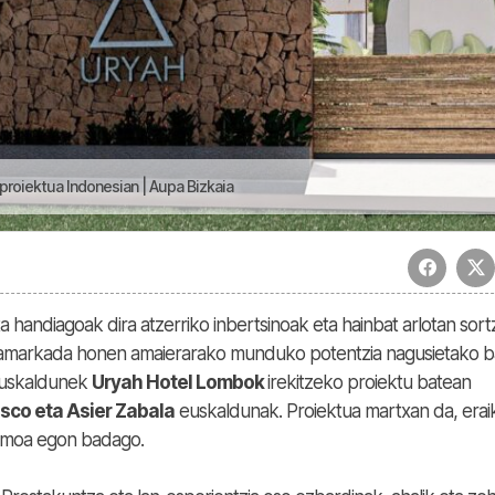
roiektua Indonesian | Aupa Bizkaia
andiagoak dira atzerriko inbertsinoak eta hainbat arlotan sortz
 Hamarkada honen amaierarako munduko potentzia nagusietako b
 euskaldunek
Uryah Hotel Lombok
irekitzeko proiektu batean
sco eta Asier Zabala
euskaldunak. Proiektua martxan da, erai
asmoa egon badago.