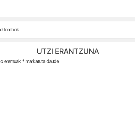
tel lombok
UTZI ERANTZUNA
ko eremuak
*
markatuta daude