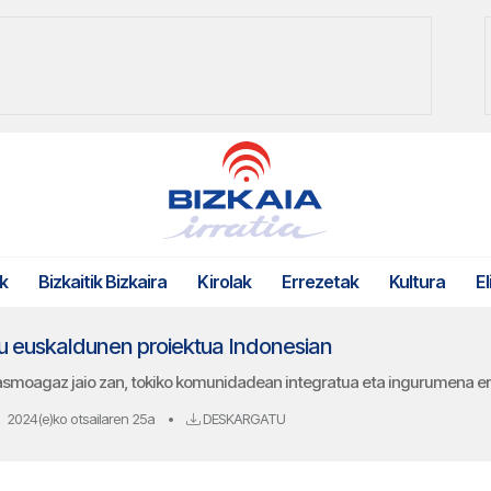
k
Bizkaitik Bizkaira
Kirolak
Errezetak
Kultura
El
u euskaldunen proiektua Indonesian
o asmoagaz jaio zan, tokiko komunidadean integratua eta ingurumena e
2024(e)ko otsailaren 25a
•
DESKARGATU