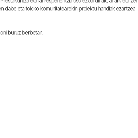
Prestakuntza eta lan-esperientzia oso ezbardinak, ahalik eta ze
en dabe eta tokiko komunitatearekin proiektu handiak ezartzea
oni buruz berbetan.