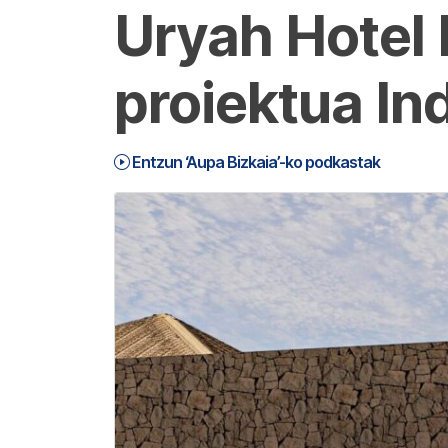
Uryah Hotel
proiektua In
Entzun ‘Aupa Bizkaia’-ko podkastak