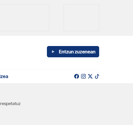
Entzun zuzenean
izea
rrespetatuz