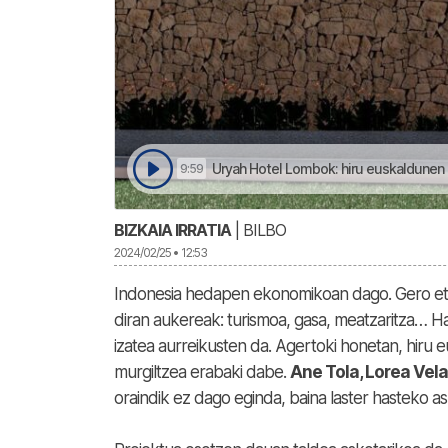
Uryah Hotel Lombok: hiru euskaldunen p
9:59
BIZKAIA IRRATIA
| BILBO
2024/02/25 • 12:53
Indonesia hedapen ekonomikoan dago. Gero eta h
diran aukereak: turismoa, gasa, meatzaritza…
izatea aurreikusten da. Agertoki honetan, hiru
murgiltzea erabaki dabe.
Ane Tola, Lorea Vela
oraindik ez dago eginda, baina laster hasteko 