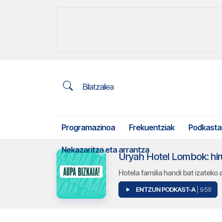
Bilatzailea
Programazinoa
Frekuentziak
Podkasta
Nekazaritza eta arrantza
Uryah Hotel Lombok: hir
Hotela familia handi bat izatek
ENTZUN PODKAST-A
| 9:59