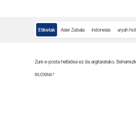
Etiketak
Asier Zabala
indonesia
uryah ho
Zure e-posta helbidea ez da argitaratuko.
Beharrez
IRUZKINA
*