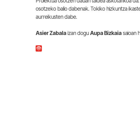
Proiektua osotzen dauan taldea askotarikoa da. 
osotzeko balio dabenak. Tokiko hizkuntza ikast
aurreikusten dabe.
Asier Zabala
izan dogu
Aupa Bizkaia
saioan h