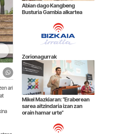
Abian dago Kangbeng
Busturia Gambia alkartea
Zorionagurrak
en ari
at
Mikel Mazkiaran: “Eraberean
sarea aitzindaria izan zan
kina
orain hamar urte”