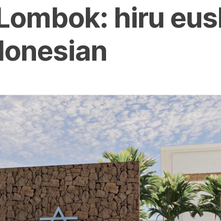
 Lombok: hiru eu
donesian