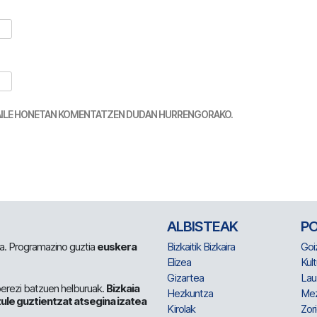
TZAILE HONETAN KOMENTATZEN DUDAN HURRENGORAKO.
ALBISTEAK
P
 da. Programazino guztia
euskera
Bizkaitik Bizkaira
Goi
Elizea
Kult
Gizartea
Lau
berezi batzuen helburuak.
Bizkaia
Hezkuntza
Me
ule guztientzat atsegina izatea
Kirolak
Zor