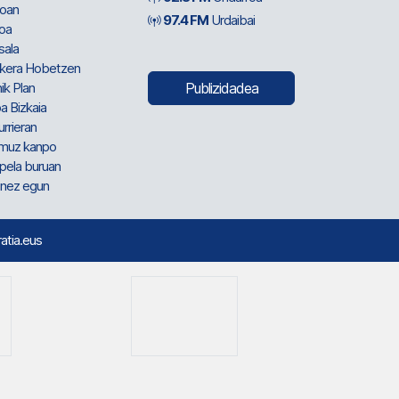
oan
97.4 FM
Urdaibai
oa
sala
kera Hobetzen
ik Plan
Publizidadea
a Bizkaia
urrieran
muz kanpo
pela buruan
nez egun
ratia.eus