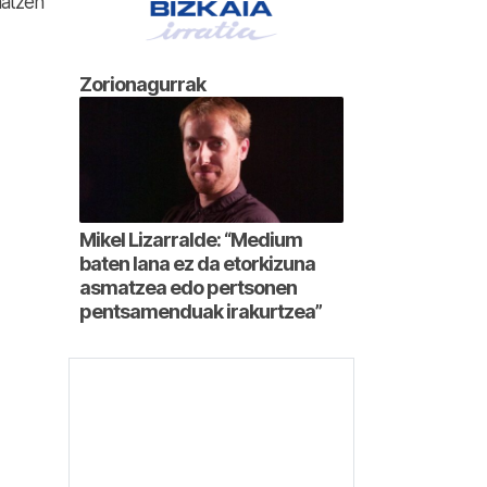
hatzen
Zorionagurrak
Mikel Lizarralde: “Medium
baten lana ez da etorkizuna
asmatzea edo pertsonen
pentsamenduak irakurtzea”