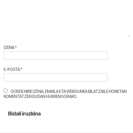
IZENA
*
E-POSTA
*
GORDE NIRE IZENA, EMAILA ETA WEBGUNEA BILATZAILE HONETAN
KOMENTATZEN DUDAN HURRENGORAKO.