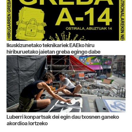
Ikuskizunetako teknikariek EAEko hiru
hiriburuetako jaietan greba egingo dabe
Luberri konpartsak dei egin dau txosnen ganeko
akordioa lortzeko