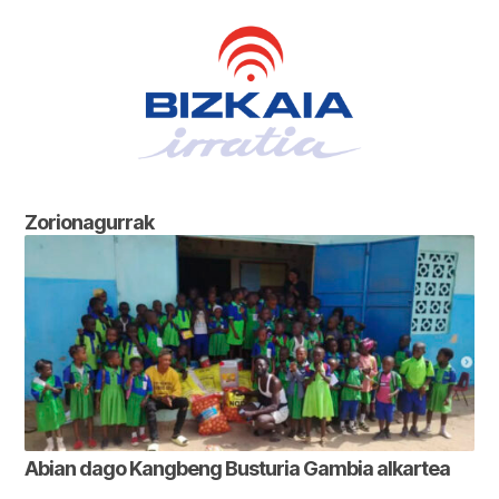
Zorionagurrak
Abian dago Kangbeng Busturia Gambia alkartea