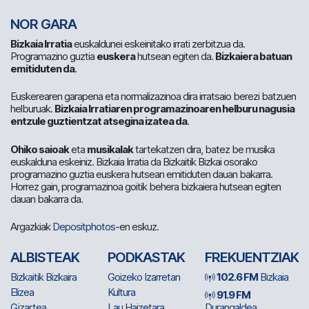
NOR GARA
Bizkaia Irratia
euskaldunei eskeinitako irrati zerbitzua da.
Programazino guztia
euskera
hutsean egiten da.
Bizkaiera batuan
emitiduten da
.
Euskerearen garapena eta normalizazinoa dira irratsaio berezi batzuen
helburuak.
Bizkaia Irratiaren programazinoaren helburu nagusia
entzule guztientzat atsegina izatea da
.
Ohiko saioak
eta
musikalak
tartekatzen dira, batez be musika
euskalduna eskeiniz. Bizkaia Irratia da Bizkaitik Bizkai osorako
programazino guztia euskera hutsean emitiduten dauan bakarra.
Horrez gain, programazinoa goitik behera bizkaiera hutsean egiten
dauan bakarra da.
Argazkiak
Depositphotos
-en eskuz.
ALBISTEAK
PODKASTAK
FREKUENTZIAK
Bizkaitik Bizkaira
Goizeko Izarretan
102.6 FM
Bizkaia
Elizea
Kultura
91.9 FM
Gizartea
Lau Haizetara
Durangaldea