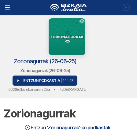
Zorionagurrak (26-06-25)
Zorionagurrak (26-06-25)
ENTZUN PODKAST-A
| 1:14:48
2026(e)ko ekainaren 25a
•
DESKARGATU
Zorionagurrak
Entzun ‘Zorionagurrak’-ko podkastak