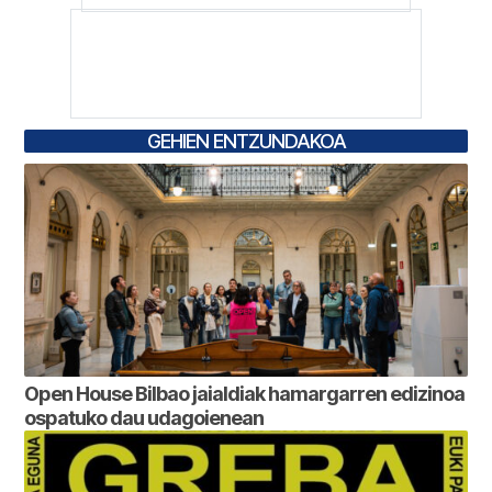
GEHIEN ENTZUNDAKOA
Open House Bilbao jaialdiak hamargarren edizinoa
ospatuko dau udagoienean