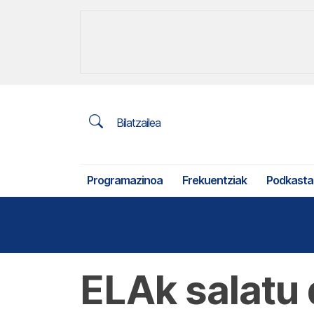
Bilatzailea
Programazinoa
Frekuentziak
Podkasta
Nekazaritza eta arrantza
ELAk salatu 