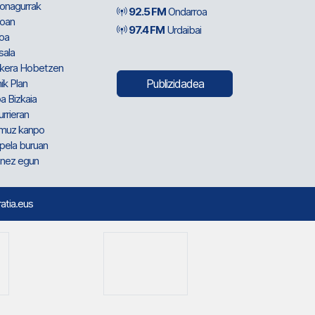
ionagurrak
92.5 FM
Ondarroa
oan
97.4 FM
Urdaibai
oa
sala
kera Hobetzen
ik Plan
Publizidadea
a Bizkaia
urrieran
muz kanpo
pela buruan
nez egun
ratia.eus