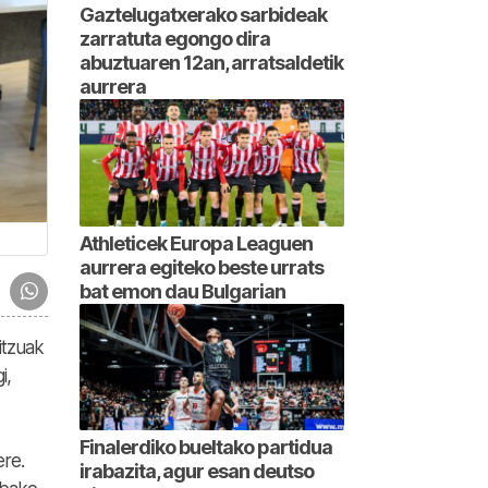
Gaztelugatxerako sarbideak
zarratuta egongo dira
abuztuaren 12an, arratsaldetik
aurrera
Athleticek Europa Leaguen
aurrera egiteko beste urrats
bat emon dau Bulgarian
itzuak
i,
Finalerdiko bueltako partidua
ere.
irabazita, agur esan deutso