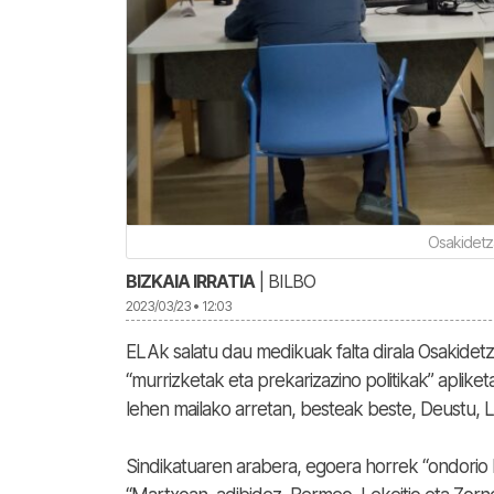
Osakidetz
BIZKAIA IRRATIA
| BILBO
2023/03/23 • 12:03
ELAk salatu dau medikuak falta dirala Osakide
“murrizketak eta prekarizazino politikak” apliket
lehen mailako arretan, besteak beste, Deustu,
Sindikatuaren arabera, egoera horrek “ondorio l