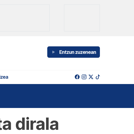
Entzun zuzenean
izea
a dirala