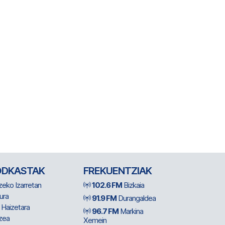
ODKASTAK
FREKUENTZIAK
zeko Izarretan
102.6 FM
Bizkaia
ura
91.9 FM
Durangaldea
 Haizetara
96.7 FM
Markina
zea
Xemein