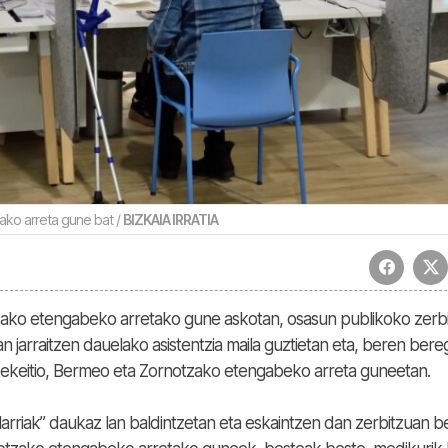
ako arreta gune bat /
BIZKAIA IRRATIA
tzako etengabeko arretako gune askotan, osasun publikoko zerb
an jarraitzen dauelako asistentzia maila guztietan eta, beren bereg
 Lekeitio, Bermeo eta Zornotzako etengabeko arreta guneetan.
arriak” daukaz lan baldintzetan eta eskaintzen dan zerbitzuan b