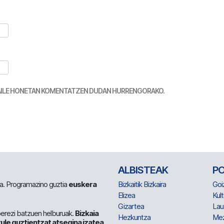
TZAILE HONETAN KOMENTATZEN DUDAN HURRENGORAKO.
ALBISTEAK
P
 da. Programazino guztia
euskera
Bizkaitik Bizkaira
Goi
Elizea
Kult
Gizartea
Lau
berezi batzuen helburuak.
Bizkaia
Hezkuntza
Me
ule guztientzat atsegina izatea