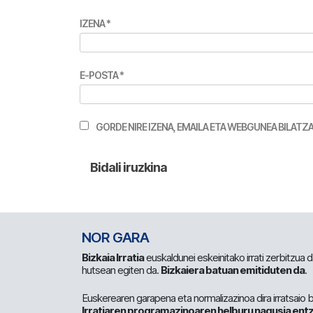
IZENA
*
E-POSTA
*
GORDE NIRE IZENA, EMAILA ETA WEBGUNEA BILA
NOR GARA
Bizkaia Irratia
euskaldunei eskeinitako irrati zerbitzua
hutsean egiten da.
Bizkaiera batuan emitiduten da
.
Euskerearen garapena eta normalizazinoa dira irratsaio 
Irratiaren programazinoaren helburu nagusia entz