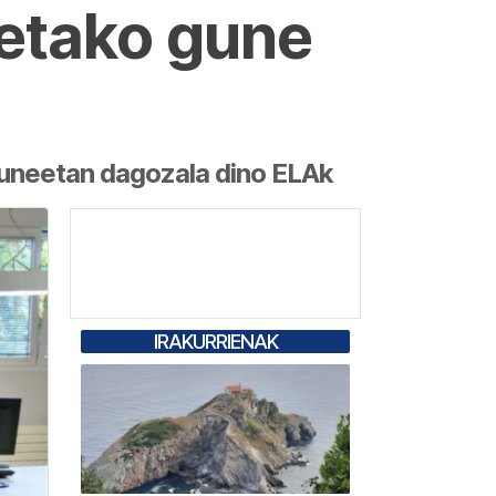
etako gune
guneetan dagozala dino ELAk
IRAKURRIENAK