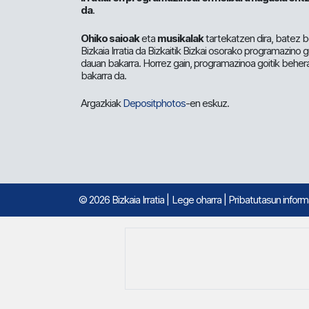
da
.
Ohiko saioak
eta
musikalak
tartekatzen dira, batez b
Bizkaia Irratia da Bizkaitik Bizkai osorako programazino
dauan bakarra. Horrez gain, programazinoa goitik beher
bakarra da.
Argazkiak
Depositphotos
-en eskuz.
© 2026 Bizkaia Irratia
|
Lege oharra
|
Pribatutasun infor