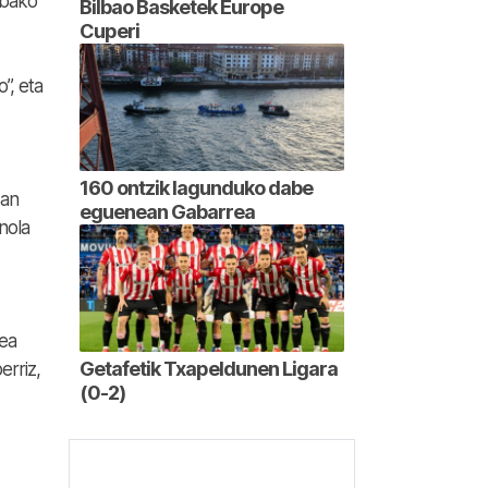
 bako
Bilbao Basketek Europe
Cuperi
”, eta
160 ontzik lagunduko dabe
zan
eguenean Gabarrea
nola
dea
Getafetik Txapeldunen Ligara
erriz,
(0-2)