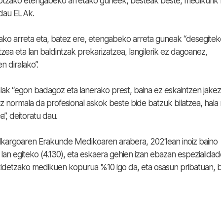
notzako etengabeko arretako guneek, besteak beste, medikurik
 dau ELAk.
ako arreta eta, batez ere, etengabeko arreta guneak “desegiteko
ea eta lan baldintzak prekarizatzea, langilerik ez dagoanez,
n diralako”.
lak “egon badagoz eta lanerako prest, baina ez eskaintzen jake
az normala da profesional askok beste bide batzuk bilatzea, hala 
a”, deitoratu dau.
 Elkargoaren Erakunde Medikoaren arabera, 2021ean inoiz baino
n lan egiteko (4.130), eta eskaera gehien izan ebazan espezialida
kidetzako medikuen kopurua %10 igo da, eta osasun pribatuan, b