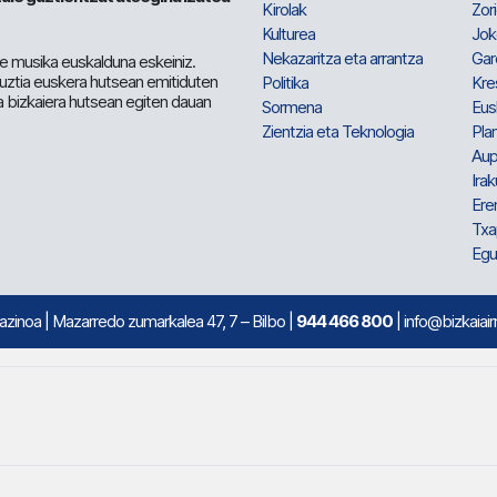
Kirolak
Zor
Kulturea
Jok
Nekazaritza eta arrantza
Gar
e musika euskalduna eskeiniz.
 guztia euskera hutsean emitiduten
Politika
Kre
a bizkaiera hutsean egiten dauan
Sormena
Eus
Zientzia eta Teknologia
Plan
Aup
Irak
Ere
Txa
Egu
mazinoa
| Mazarredo zumarkalea 47, 7 – Bilbo |
944 466 800
| info@bizkaiair