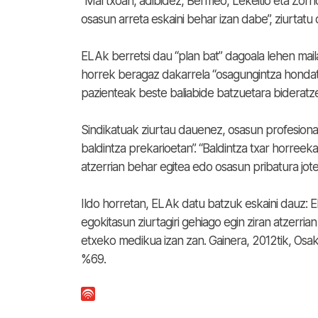
“Martxoan, adibidez, Bermeo, Lekeitio eta Zor
osasun arreta eskaini behar izan dabe”, ziurtatu
ELAk berretsi dau “plan bat” dagoala lehen mail
horrek beragaz dakarrela “osagungintza hondatz
pazienteak beste baliabide batzuetara bideratze
Sindikatuak ziurtau dauenez, osasun profesiona
baldintza prekarioetan”. “Baldintza txar horreek
atzerrian behar egitea edo osasun pribatura jote
Ildo horretan, ELAk datu batzuk eskaini dauz:
egokitasun ziurtagiri gehiago egin ziran atzerria
etxeko medikua izan zan. Gainera, 2012tik, Osa
%69.