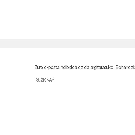
Zure e-posta helbidea ez da argitaratuko.
Beharrez
IRUZKINA
*