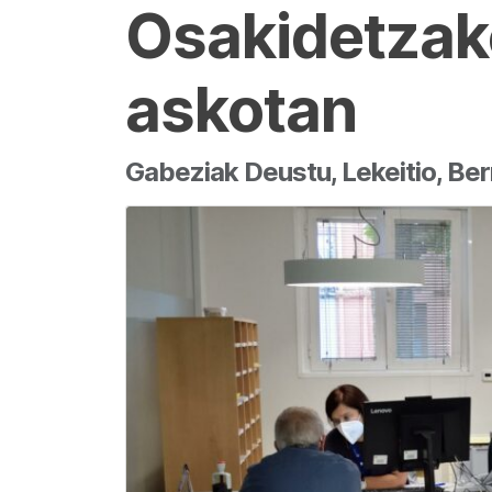
Osakidetzak
askotan
Gabeziak Deustu, Lekeitio, B