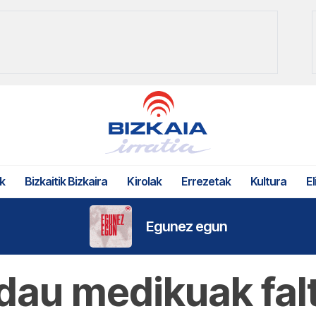
k
Bizkaitik Bizkaira
Kirolak
Errezetak
Kultura
El
Egunez egun
dau medikuak falt