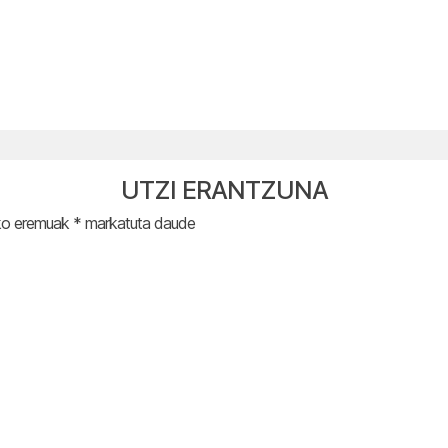
UTZI ERANTZUNA
ko eremuak
*
markatuta daude