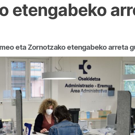
o etengabeko arr
ermeo eta Zornotzako etengabeko arreta 