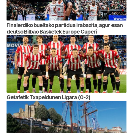
Finalerdiko bueltako partidua irabazita, agur esan
deutso Bilbao Basketek Europe Cuperi
Getafetik Txapeldunen Ligara (0-2)