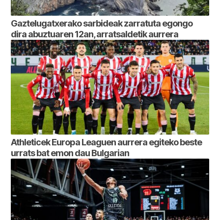
Gaztelugatxerako sarbideak zarratuta egongo
dira abuztuaren 12an, arratsaldetik aurrera
Athleticek Europa Leaguen aurrera egiteko beste
urrats bat emon dau Bulgarian