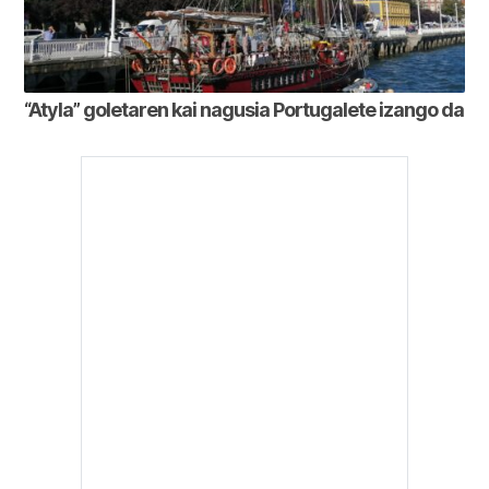
“Atyla” goletaren kai nagusia Portugalete izango da