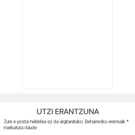
UTZI ERANTZUNA
Zure e-posta helbidea ez da argitaratuko.
Beharrezko eremuak
*
markatuta daude