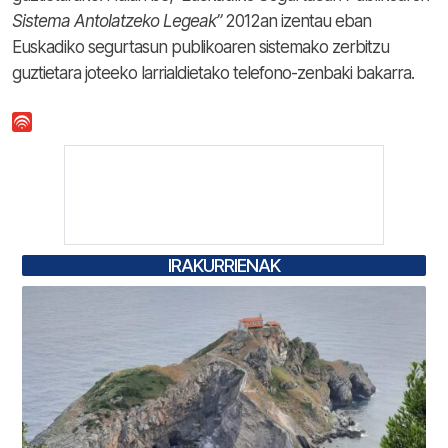
Sistema Antolatzeko Legeak”
2012an izentau eban
Euskadiko segurtasun publikoaren sistemako zerbitzu
guztietara joteeko larrialdietako telefono-zenbaki bakarra.
IRAKURRIENAK