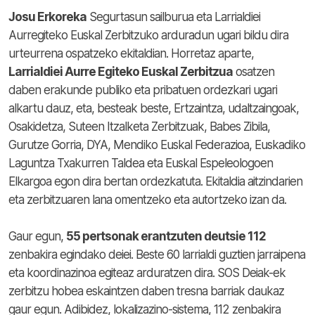
Josu Erkoreka
Segurtasun sailburua eta Larrialdiei
Aurregiteko Euskal Zerbitzuko arduradun ugari bildu dira
urteurrena ospatzeko ekitaldian. Horretaz aparte,
Larrialdiei Aurre Egiteko Euskal Zerbitzua
osatzen
daben erakunde publiko eta pribatuen ordezkari ugari
alkartu dauz, eta, besteak beste, Ertzaintza, udaltzaingoak,
Osakidetza, Suteen Itzalketa Zerbitzuak, Babes Zibila,
Gurutze Gorria, DYA, Mendiko Euskal Federazioa, Euskadiko
Laguntza Txakurren Taldea eta Euskal Espeleologoen
Elkargoa egon dira bertan ordezkatuta.
Ekitaldia aitzindarien
eta zerbitzuaren lana omentzeko eta autortzeko izan da.
Gaur egun,
55 pertsonak erantzuten deutsie 112
zenbakira egindako deiei. Beste 60
larrialdi guztien jarraipena
eta koordinazinoa egiteaz arduratzen dira.
SOS Deiak-ek
zerbitzu hobea eskaintzen daben tresna barriak daukaz
gaur egun.
Adibidez, lokalizazino-sistema, 112 zenbakira