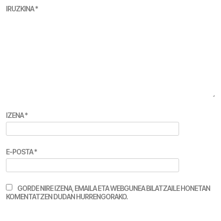
IRUZKINA
*
IZENA
*
E-POSTA
*
GORDE NIRE IZENA, EMAILA ETA WEBGUNEA BILATZAILE HONETAN
KOMENTATZEN DUDAN HURRENGORAKO.