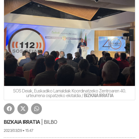
SOS Deiak, Euskadiko Larrialdiak Koordinatzeko Zentroaren 40.
urteurrena ospatzeko ekitaldia /
BIZKAIA IRRATIA
BIZKAIA IRRATIA
| BILBO
2023/03/29 • 15:47