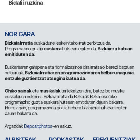
NOR GARA
Bizkaia Irratia
euskaldunei eskeinitako irrati zerbitzua da.
Programazino guztia
euskera
hutsean egiten da.
Bizkaiera batuan
emitiduten da
.
Euskerearen garapena eta normalizazinoa dira irratsaio berezi batzuen
helburuak.
Bizkaia Irratiaren programazinoaren helburu nagusia
entzule guztientzat atsegina izatea da
.
Ohiko saioak
eta
musikalak
tartekatzen dira, batez be musika
euskalduna eskeiniz. Bizkaia Irratia da Bizkaitik Bizkai osorako
programazino guztia euskera hutsean emitiduten dauan bakarra.
Horrez gain, programazinoa goitik behera bizkaiera hutsean egiten
dauan bakarra da.
Argazkiak
Depositphotos
-en eskuz.
ALBISTEAK
PODKASTAK
FREKUENTZIAK