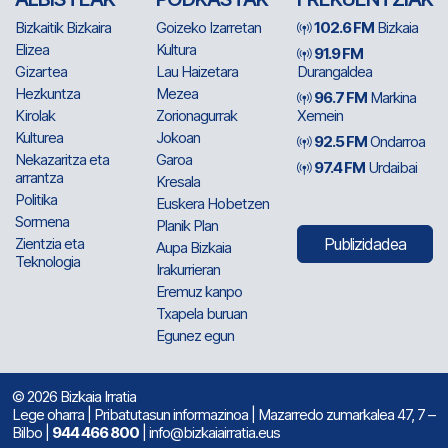
Bizkaitik Bizkaira
Goizeko Izarretan
102.6 FM
Bizkaia
Elizea
Kultura
91.9 FM
Gizartea
Lau Haizetara
Durangaldea
Hezkuntza
Mezea
96.7 FM
Markina
Kirolak
Zorionagurrak
Xemein
Kulturea
Jokoan
92.5 FM
Ondarroa
Nekazaritza eta
Garoa
97.4 FM
Urdaibai
arrantza
Kresala
Politika
Euskera Hobetzen
Sormena
Planik Plan
Zientzia eta
Publizidadea
Aupa Bizkaia
Teknologia
Irakurrieran
Eremuz kanpo
Txapela buruan
Egunez egun
© 2026 Bizkaia Irratia
Lege oharra
|
Pribatutasun informazinoa
| Mazarredo zumarkalea 47, 7 –
Bilbo |
944 466 800
| info@bizkaiairratia.eus