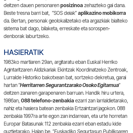
deitzen dauen personaren
posizinoa
zehazteko gai dana.
Beste tresna barri bat, “SOS deiak”
aplikazino mobikorra
da. Bertan, personak geolokalizetako eta argazkiak bialteko
sistema bat dago, bilaketa, erreskate eta sorospen-
denborak laburtzeko.
HASIERATIK
1983ko martiaren 29an, argitaratu eban Euskal Herriko
Agintaritzaren Aldizkariak Ekintzak Koordinatzeko Zentroak,
Lurralde Historiko bakotxean bat, sortzeko dekretua, garai
hartan “
Herritarren Segurantzarako Osoko Egitamua
”
deitzen zanaren garapenaren barruan.
Handik hiru urtera,
1986an,
088 telefono-zenbakia
ezarri zan larrialdietarako,
nahiz eta hasiera batean zenbakia Ertzaintzari jagokon. 088
zenbakia 1997ra arte egon zan indarrean, eta urte horretan
Europar Batasunak 112 zenbakia ezarri eban estadu kide
guztietarako. Halan be, “
Euskadiko Segurtasun Publikoaren