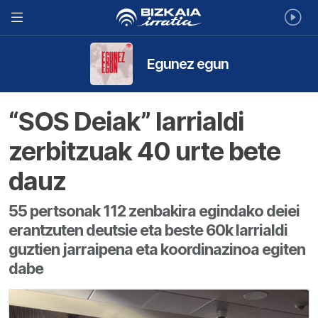
Egunez egun
“SOS Deiak” larrialdi
zerbitzuak 40 urte bete
dauz
55 pertsonak 112 zenbakira egindako deiei
erantzuten deutsie eta beste 60k larrialdi
guztien jarraipena eta koordinazinoa egiten
dabe