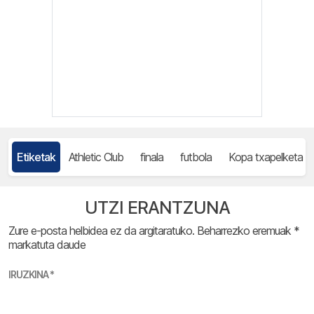
Etiketak
Athletic Club
finala
futbola
Kopa txapelketa
UTZI ERANTZUNA
Zure e-posta helbidea ez da argitaratuko.
Beharrezko eremuak
*
markatuta daude
IRUZKINA
*