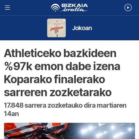
Jokoan
Athleticeko bazkideen
%97k emon dabe izena
Koparako finalerako
sarreren zozketarako
17.848 sarrera zozketauko dira martiaren
14an