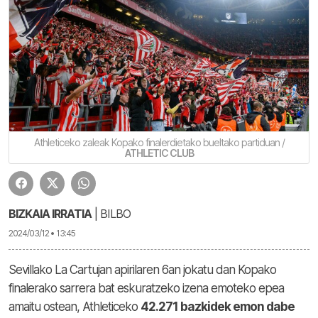
Athleticeko zaleak Kopako finalerdietako bueltako partiduan /
ATHLETIC CLUB
BIZKAIA IRRATIA
| BILBO
2024/03/12 • 13:45
Sevillako La Cartujan apirilaren 6an jokatu dan Kopako
finalerako sarrera bat eskuratzeko izena emoteko epea
amaitu ostean, Athleticeko
42.271 bazkidek emon dabe