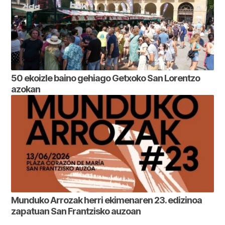
50 ekoizle baino gehiago Getxoko San Lorentzo
azokan
Munduko Arrozak herri ekimenaren 23. edizinoa
zapatuan San Frantzisko auzoan