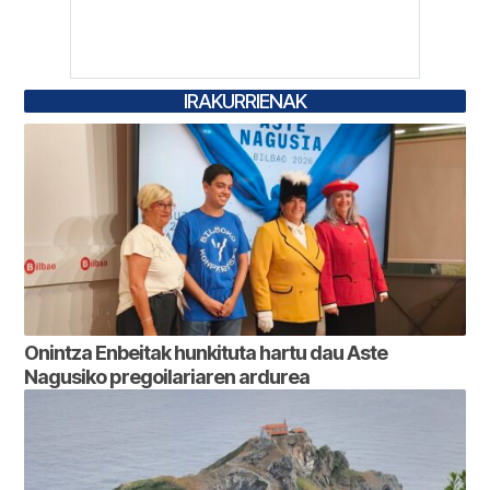
IRAKURRIENAK
Onintza Enbeitak hunkituta hartu dau Aste
Nagusiko pregoilariaren ardurea