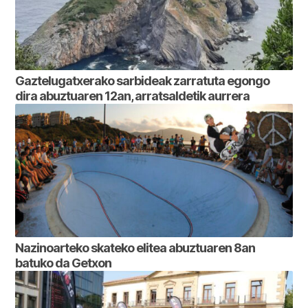
Gaztelugatxerako sarbideak zarratuta egongo
dira abuztuaren 12an, arratsaldetik aurrera
Nazinoarteko skateko elitea abuztuaren 8an
batuko da Getxon