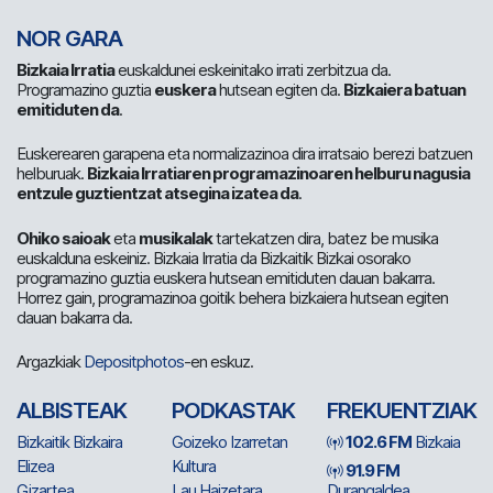
NOR GARA
Bizkaia Irratia
euskaldunei eskeinitako irrati zerbitzua da.
Programazino guztia
euskera
hutsean egiten da.
Bizkaiera batuan
emitiduten da
.
Euskerearen garapena eta normalizazinoa dira irratsaio berezi batzuen
helburuak.
Bizkaia Irratiaren programazinoaren helburu nagusia
entzule guztientzat atsegina izatea da
.
Ohiko saioak
eta
musikalak
tartekatzen dira, batez be musika
euskalduna eskeiniz. Bizkaia Irratia da Bizkaitik Bizkai osorako
programazino guztia euskera hutsean emitiduten dauan bakarra.
Horrez gain, programazinoa goitik behera bizkaiera hutsean egiten
dauan bakarra da.
Argazkiak
Depositphotos
-en eskuz.
ALBISTEAK
PODKASTAK
FREKUENTZIAK
Bizkaitik Bizkaira
Goizeko Izarretan
102.6 FM
Bizkaia
Elizea
Kultura
91.9 FM
Gizartea
Lau Haizetara
Durangaldea