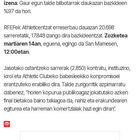
izena
. Gaur egun talde bilbotarrak daukazan bazkideen
%97 da hori.
RFEFek Athleticentzat erreserbau dauazan 20.698
sarreretatik, 17.848 izango dira bazkideentzat.
Zozketea
martiaren 14an
, eguena, egingo da San Mamesen,
12:00etan
.
Jasotako ostantzeko sarrerak (2.850) kontratu, instituzino,
kirol eta Athletic Clubeko babesleekiko konpromisoei
erantzuteko erabiliko dira. Talde zurigorritik azpimarratu
dabenez, “horien kopurua publikoagaz jokatutako azken
final bietakoa baino txikiagoa da, nahiz eta erakundearen
egiturea eta harreman komertzialak hazi egin diran”.