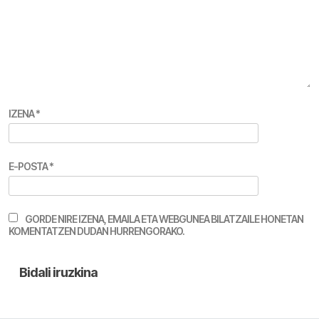
IZENA
*
E-POSTA
*
GORDE NIRE IZENA, EMAILA ETA WEBGUNEA BILATZAILE HONETAN
KOMENTATZEN DUDAN HURRENGORAKO.