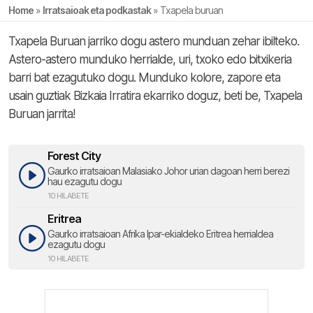
Home
»
Irratsaioak eta podkastak
»
Txapela buruan
Txapela Buruan jarriko dogu astero munduan zehar ibilteko.
Astero-astero munduko herrialde, uri, txoko edo bitxikeria
barri bat ezagutuko dogu. Munduko kolore, zapore eta
usain guztiak Bizkaia Irratira ekarriko doguz, beti be, Txapela
Buruan jarrita!
Forest City
Gaurko irratsaioan Malasiako Johor urian dagoan herri berezi
hau ezagutu dogu
10 HILABETE
Eritrea
Gaurko irratsaioan Afrika Ipar-ekialdeko Eritrea herrialdea
ezagutu dogu
10 HILABETE