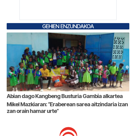
GEHIEN ENZUNDAKOA
Abian dago Kangbeng Busturia Gambia alkartea
Mikel Mazkiaran: “Eraberean sarea aitzindaria izan
zan orain hamar urte”