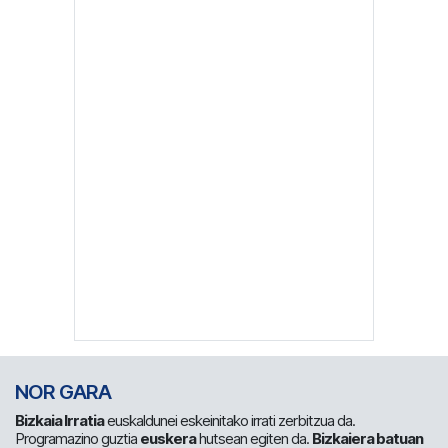
NOR GARA
Bizkaia Irratia
euskaldunei eskeinitako irrati zerbitzua da.
Programazino guztia
euskera
hutsean egiten da.
Bizkaiera batuan