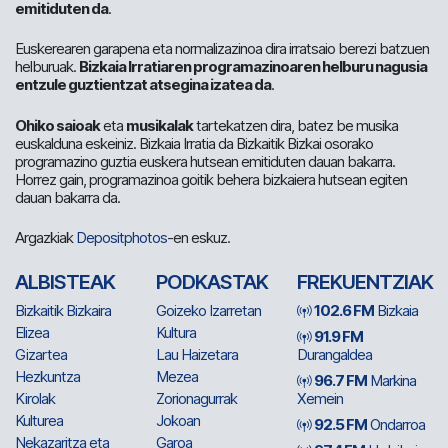
emitiduten da
.
Euskerearen garapena eta normalizazinoa dira irratsaio berezi batzuen
helburuak.
Bizkaia Irratiaren programazinoaren helburu nagusia
entzule guztientzat atsegina izatea da
.
Ohiko saioak
eta
musikalak
tartekatzen dira, batez be musika
euskalduna eskeiniz. Bizkaia Irratia da Bizkaitik Bizkai osorako
programazino guztia euskera hutsean emitiduten dauan bakarra.
Horrez gain, programazinoa goitik behera bizkaiera hutsean egiten
dauan bakarra da.
Argazkiak
Depositphotos
-en eskuz.
ALBISTEAK
PODKASTAK
FREKUENTZIAK
Bizkaitik Bizkaira
Goizeko Izarretan
102.6 FM
Bizkaia
Elizea
Kultura
91.9 FM
Gizartea
Lau Haizetara
Durangaldea
Hezkuntza
Mezea
96.7 FM
Markina
Kirolak
Zorionagurrak
Xemein
Kulturea
Jokoan
92.5 FM
Ondarroa
Nekazaritza eta
Garoa