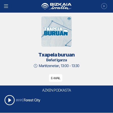
Txapela buruan
Beñat Igarza
Martitzenetan, 13:00 - 13:30
E-MAIL
AZKEN PODKASTA
Forest City
20:51