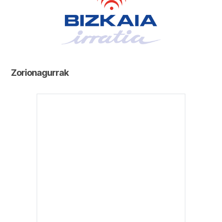
Zorionagurrak