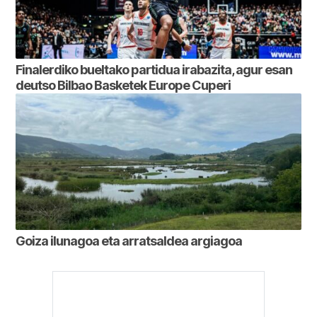
Finalerdiko bueltako partidua irabazita, agur esan
deutso Bilbao Basketek Europe Cuperi
Goiza ilunagoa eta arratsaldea argiagoa