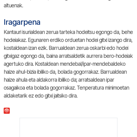
altuenak.
Iragarpena
Kantauri isurialdean zerua tarteka hodeitsu egongo da, behe
hodeiakaz. Egunaren erdiko orduetan hodei gitxi izango dira,
kostaldean izan ezik. Barrualdean zerua oskarbi edo hodei
gitxigaz egongo da, baina arratsaldetik aurrera bero-hodeiak
agertuko dira. Kostaldean mendebal/ipar-mendebaldeko
haize ahul-bizia ibiliko da, bolada gogorrakaz. Barrualdean
haize ahula eta aldakorra ibiliko da; arratsaldean ipar
osagaikoa eta bolada gogorrakaz. Tenperatura minimoetan
aldaketarik ez edo gitxi jaitsiko dira.