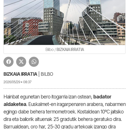
Bilbo /
BIZKAIA IRRATIA
BIZKAIA IRRATIA
| BILBO
2026/05/29 • 08:37
Hainbat egunetan bero itogarria izan ostean,
badator
aldaketea
. Euskalmet-en iragarpenaren arabera, nabarmen
egingo dabe behera termometroek. Kostaldean 10ºC jaitsiko
dira eta baliorik altuenak 25 gradutik behera geratuko dira.
Barrualdean, oro har, 25-30 gradu artekoak izango dira