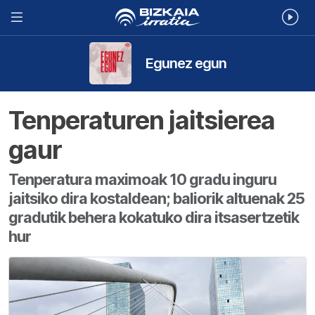
Egunez egun
Tenperaturen jaitsierea
gaur
Tenperatura maximoak 10 gradu inguru
jaitsiko dira kostaldean; baliorik altuenak 25
gradutik behera kokatuko dira itsasertzetik
hur