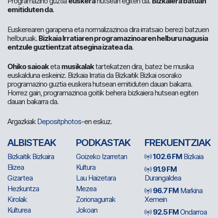
Programazino guztia
euskera
hutsean egiten da.
Bizkaiera batuan
emitiduten da
.
Euskerearen garapena eta normalizazinoa dira irratsaio berezi batzuen
helburuak.
Bizkaia Irratiaren programazinoaren helburu nagusia
entzule guztientzat atsegina izatea da
.
Ohiko saioak
eta
musikalak
tartekatzen dira, batez be musika
euskalduna eskeiniz. Bizkaia Irratia da Bizkaitik Bizkai osorako
programazino guztia euskera hutsean emitiduten dauan bakarra.
Horrez gain, programazinoa goitik behera bizkaiera hutsean egiten
dauan bakarra da.
Argazkiak
Depositphotos
-en eskuz.
ALBISTEAK
PODKASTAK
FREKUENTZIAK
Bizkaitik Bizkaira
Goizeko Izarretan
102.6 FM
Bizkaia
Elizea
Kultura
91.9 FM
Gizartea
Lau Haizetara
Durangaldea
Hezkuntza
Mezea
96.7 FM
Markina
Kirolak
Zorionagurrak
Xemein
Kulturea
Jokoan
92.5 FM
Ondarroa