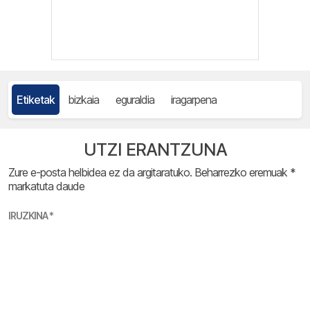
Etiketak
bizkaia
eguraldia
iragarpena
UTZI ERANTZUNA
Zure e-posta helbidea ez da argitaratuko.
Beharrezko eremuak
*
markatuta daude
IRUZKINA
*