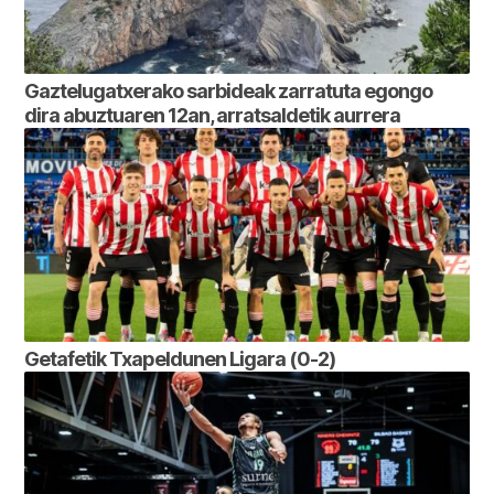
Gaztelugatxerako sarbideak zarratuta egongo
dira abuztuaren 12an, arratsaldetik aurrera
Getafetik Txapeldunen Ligara (0-2)