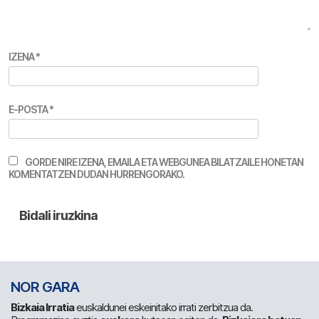
IZENA
*
E-POSTA
*
GORDE NIRE IZENA, EMAILA ETA WEBGUNEA BILATZAILE HONETAN
KOMENTATZEN DUDAN HURRENGORAKO.
NOR GARA
Bizkaia Irratia
euskaldunei eskeinitako irrati zerbitzua da.