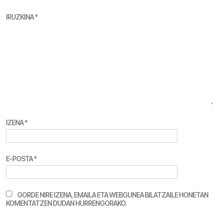
IRUZKINA
*
IZENA
*
E-POSTA
*
GORDE NIRE IZENA, EMAILA ETA WEBGUNEA BILATZAILE HONETAN
KOMENTATZEN DUDAN HURRENGORAKO.