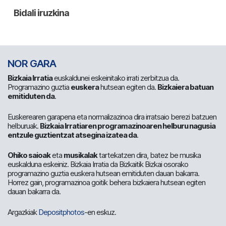
NOR GARA
Bizkaia Irratia
euskaldunei eskeinitako irrati zerbitzua da.
Programazino guztia
euskera
hutsean egiten da.
Bizkaiera batuan
emitiduten da
.
Euskerearen garapena eta normalizazinoa dira irratsaio berezi batzuen
helburuak.
Bizkaia Irratiaren programazinoaren helburu nagusia
entzule guztientzat atsegina izatea da
.
Ohiko saioak
eta
musikalak
tartekatzen dira, batez be musika
euskalduna eskeiniz. Bizkaia Irratia da Bizkaitik Bizkai osorako
programazino guztia euskera hutsean emitiduten dauan bakarra.
Horrez gain, programazinoa goitik behera bizkaiera hutsean egiten
dauan bakarra da.
Argazkiak
Depositphotos
-en eskuz.