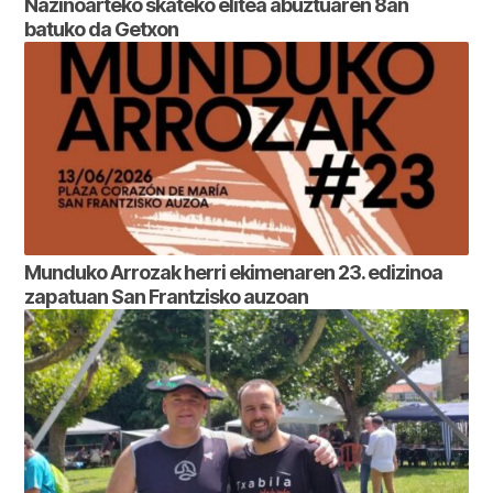
Nazinoarteko skateko elitea abuztuaren 8an
batuko da Getxon
Munduko Arrozak herri ekimenaren 23. edizinoa
zapatuan San Frantzisko auzoan