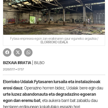
Fytasa enpresea egon zan eraikinaren gaur eguneko argazkia /
ELORRIOKO UDALA
BIZKAIA IRRATIA
| BILBO
2026/07/1 • 07:57
Elorrioko Udalak Fytasaren lursaila eta instalazinoak
erosi dauz
. Operazino horren bidez, Udalak bere egin dau
urte luzez abandonauta eta degradazino egoeran
egon dan eremu bat
, eta aukera barri bat zabaldu dau
herriaren erdigunean kokatutako espazio hori