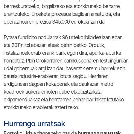
berreskuratzeko, birgaitzeko eta etorkizuneko beharrei
erantzuteko. Erosketa prozesua bagilean amaitu da, eta
operazinoaren prezioa 345.000 eurokoa izan da.
Fytasa fundizino nodularrak 96 urteko ibilbidea izan eban,
eta 2011n itxi ebazan ateak behin betiko. Ordutik,
instalazinoak erabilerarik barik egon dira, apurka-apurka
hondatuz. Plan Orokorraren barrikuspenaren testuinguruan,
udal gobernuak argi izan dau hasieratik eremu horrek ezin
dauala industria-erabilerari lotuta segidu. Herriaren
erdigunean dagoan kokapenak eta daukazan metro
koadroek aukera emoten dabe etxebizitzakaz,
ekipamenduakaz eta herritarren behar barriakaz lotutako
etorkizuneko erabilerak aztertzeko.
Hurrengo urratsak
Elorrioko Udala dagoeneko hasi da
hurrengo pausuak