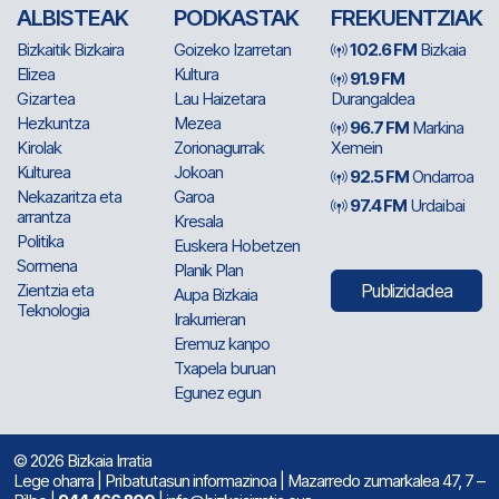
ALBISTEAK
PODKASTAK
FREKUENTZIAK
Bizkaitik Bizkaira
Goizeko Izarretan
102.6 FM
Bizkaia
Elizea
Kultura
91.9 FM
Gizartea
Lau Haizetara
Durangaldea
Hezkuntza
Mezea
96.7 FM
Markina
Kirolak
Zorionagurrak
Xemein
Kulturea
Jokoan
92.5 FM
Ondarroa
Nekazaritza eta
Garoa
97.4 FM
Urdaibai
arrantza
Kresala
Politika
Euskera Hobetzen
Sormena
Planik Plan
Zientzia eta
Publizidadea
Aupa Bizkaia
Teknologia
Irakurrieran
Eremuz kanpo
Txapela buruan
Egunez egun
© 2026 Bizkaia Irratia
Lege oharra
|
Pribatutasun informazinoa
| Mazarredo zumarkalea 47, 7 –