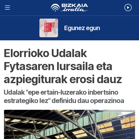
Egunez egun
Elorrioko Udalak
Fytasaren lursaila eta
azpiegiturak erosi dauz
Udalak "epe ertain-luzerako inbertsino
estrategiko lez" definidu dau operazinoa