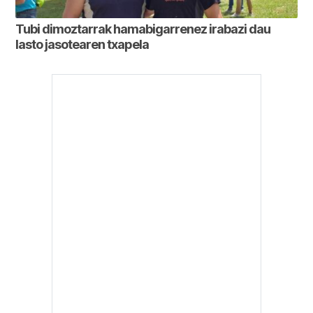
Tubi dimoztarrak hamabigarrenez irabazi dau
lasto jasotearen txapela