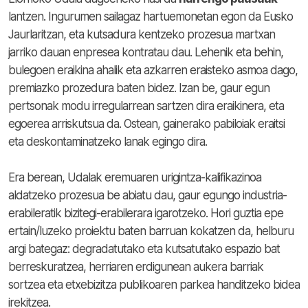
lantzen. Ingurumen sailagaz hartuemonetan egon da Eusko
Jaurlaritzan, eta kutsadura kentzeko prozesua martxan
jarriko dauan enpresea kontratau dau. Lehenik eta behin,
bulegoen eraikina ahalik eta azkarren eraisteko asmoa dago,
premiazko prozedura baten bidez. Izan be, gaur egun
pertsonak modu irregularrean sartzen dira eraikinera, eta
egoerea arriskutsua da. Ostean, gainerako pabiloiak eraitsi
eta deskontaminatzeko lanak egingo dira.
Era berean, Udalak eremuaren urigintza-kalifikazinoa
aldatzeko prozesua be abiatu dau, gaur egungo industria-
erabileratik bizitegi-erabilerara igarotzeko. Hori guztia epe
ertain/luzeko proiektu baten barruan kokatzen da, helburu
argi bategaz: degradatutako eta kutsatutako espazio bat
berreskuratzea, herriaren erdigunean aukera barriak
sortzea eta etxebizitza publikoaren parkea handitzeko bidea
irekitzea.