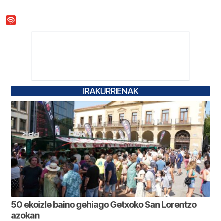
IRAKURRIENAK
50 ekoizle baino gehiago Getxoko San Lorentzo
azokan