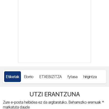
Etiketak
Elorrio
ETXEBIZITZA
fytasa
hirigintza
UTZI ERANTZUNA
Zure e-posta helbidea ez da argitaratuko.
Beharrezko eremuak
*
markatuta daude