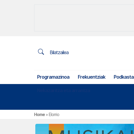
Bilatzailea
Programazinoa
Frekuentziak
Podkasta
Nekazaritza eta arrantza
Home
»
Elorrio