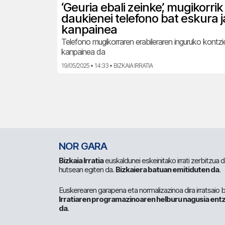
‘Geuria ebali zeinke’, mugikorrik
daukienei telefono bat eskura 
kanpainea
Telefono mugikorraren erabileraren inguruko kontzi
kanpainea da
19/05/2025 • 14:33 • BIZKAIA IRRATIA
NOR GARA
Bizkaia Irratia
euskaldunei eskeinitako irrati zerbitzua
hutsean egiten da.
Bizkaiera batuan emitiduten da
.
Euskerearen garapena eta normalizazinoa dira irratsaio 
Irratiaren programazinoaren helburu nagusia entz
da
.