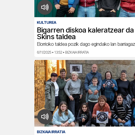
KULTUREA
Bigarren diskoa kaleratzear da 
Skins taldea
Elorrioko taldea pozik dago egindako lan barriagaz
6/11/2025 • 13:52 • BIZKAIA IRRATIA
BIZKAIA IRRATIA