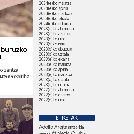
2024(e)ko maiatza
2024(e)ko apirila
2024(e)ko martxoa
2024(e)ko otsaila
2024(e)ko urtarrila
2023(e)ko abendua
2023(e)ko azaroa
2023(e)ko urria
2023(e)ko iraila
i buruzko
2023(e)ko abuztua
2023(e)ko uztaila
a
2023(e)ko ekaina
2023(e)ko maiatza
2023(e)ko apirila
ko zaintza
2023(e)ko martxoa
gunea eskainiko
2023(e)ko otsaila
2023(e)ko urtarrila
2022(e)ko abendua
2022(e)ko azaroa
2022(e)ko urria
ETIKETAK
Adolfo Arejita
antzerkia
Athletic Club