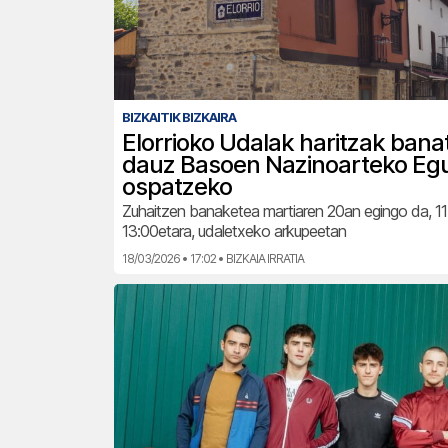
BIZKAITIK BIZKAIRA
Elorrioko Udalak haritzak bana
dauz Basoen Nazinoarteko Eg
ospatzeko
Zuhaitzen banaketea martiaren 20an egingo da, 11
13:00etara, udaletxeko arkupeetan
18/03/2026 • 17:02 • BIZKAIA IRRATIA