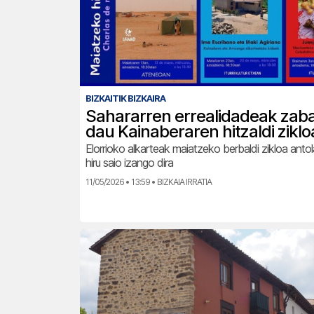
BIZKAITIK BIZKAIRA
Sahararren errealidadeak zab
dau Kainaberaren hitzaldi ziklo
Elorrioko alkarteak maiatzeko berbaldi zikloa antola
hiru saio izango dira
11/05/2026 • 13:59 • BIZKAIA IRRATIA