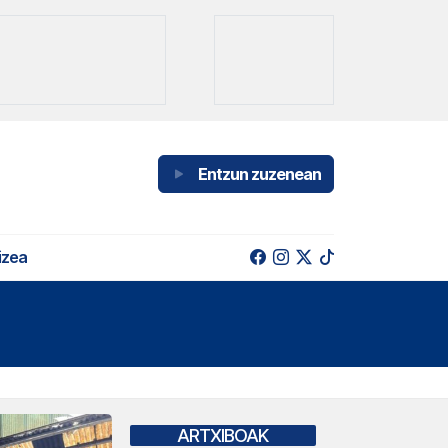
Entzun zuzenean
izea
ARTXIBOAK