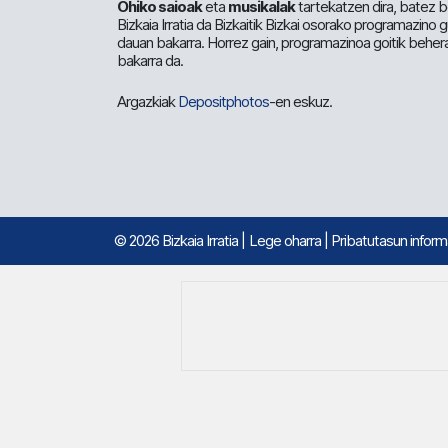
Ohiko saioak
eta
musikalak
tartekatzen dira, batez b
Bizkaia Irratia da Bizkaitik Bizkai osorako programazino
dauan bakarra. Horrez gain, programazinoa goitik beher
bakarra da.
Argazkiak
Depositphotos
-en eskuz.
© 2026 Bizkaia Irratia
|
Lege oharra
|
Pribatutasun infor