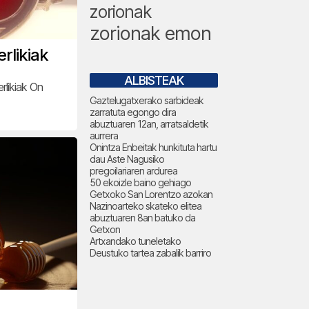
zorionak
zorionak emon
rlikiak
ALBISTEAK
rlikiak On
Gaztelugatxerako sarbideak
zarratuta egongo dira
abuztuaren 12an, arratsaldetik
aurrera
Onintza Enbeitak hunkituta hartu
dau Aste Nagusiko
pregoilariaren ardurea
50 ekoizle baino gehiago
Getxoko San Lorentzo azokan
Nazinoarteko skateko elitea
abuztuaren 8an batuko da
Getxon
Artxandako tuneletako
Deustuko tartea zabalik barriro