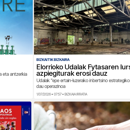
BIZKAITIK BIZKAIRA
Elorrioko Udalak Fytasaren lurs
azpiegiturak erosi dauz
a eta antzerkia
Udalak "epe ertain-luzerako inbertsino estrategiko 
dau operazinoa
1/07/2026 • 07:57 • BIZKAIA IRRATIA