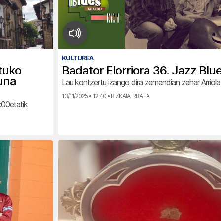
KULTUREA
tuko
Badator Elorriora 36. Jazz Blues
una
Lau kontzertu izango dira zemendian zehar Arriola 
13/11/2025 • 12:40 • BIZKAIA IRRATIA
:00etatik