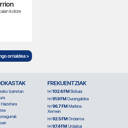
rrion
kaian kolore
go orrialdea >
ODKASTAK
FREKUENTZIAK
zeko Izarretan
102.6 FM
Bizkaia
ura
91.9 FM
Durangaldea
 Haizetara
96.7 FM
Markina
zea
Xemein
ionagurrak
92.5 FM
Ondarroa
oan
97.4 FM
Urdaibai