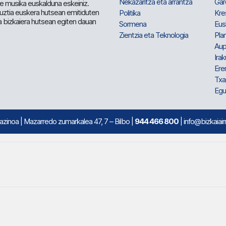
Nekazaritza eta arrantza
Gar
e musika euskalduna eskeiniz.
 guztia euskera hutsean emitiduten
Politika
Kre
a bizkaiera hutsean egiten dauan
Sormena
Eus
Zientzia eta Teknologia
Plan
Aup
Irak
Ere
Txa
Egu
mazinoa
| Mazarredo zumarkalea 47, 7 – Bilbo |
944 466 800
| info@bizkaiair