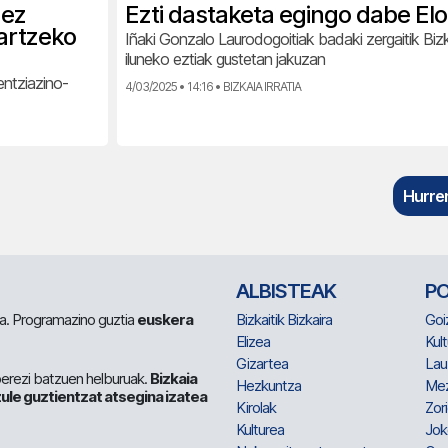
 ez
Ezti dastaketa egingo dabe Elo
jartzeko
Iñaki Gonzalo Laurodogoitiak badaki zergaitik Biz
iluneko eztiak gustetan jakuzan
entziazino-
4/03/2025 • 14:16 • BIZKAIA IRRATIA
Hurren
ALBISTEAK
P
 da. Programazino guztia
euskera
Bizkaitik Bizkaira
Goi
Elizea
Kult
Gizartea
Lau
berezi batzuen helburuak.
Bizkaia
Hezkuntza
Me
ule guztientzat atsegina izatea
Kirolak
Zor
Kulturea
Jok