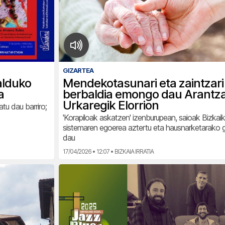
GIZARTEA
alduko
Mendekotasunari eta zaintzar
a
berbaldia emongo dau Arantz
Urkaregik Elorrion
tu dau barriro;
'Korapiloak askatzen' izenburupean, saioak Bizkai
sistemaren egoerea aztertu eta hausnarketarako 
dau
17/04/2026 • 12:07 • BIZKAIA IRRATIA