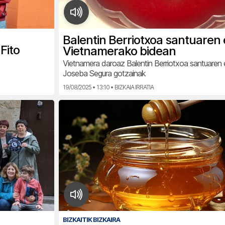
Balentin Berriotxoa santuaren e
Fito
Vietnamerako bidean
Vietnamera daroaz Balentin Berriotxoa santuaren e
Joseba Segura gotzainak
19/08/2025 • 13:10 • BIZKAIA IRRATIA
BIZKAITIK BIZKAIRA