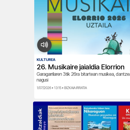
KULTUREA
26. Musikaire jaialdia Elorrion
Garagarrilaren 3tik 26ra bitartean musikea, dantze
nagusi
1/07/2026 • 13:15 • BIZKAIA IRRATIA