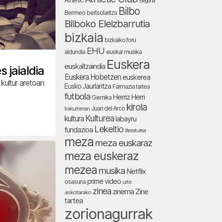
Athletic
Begoña
Bilbo
Bermeo
bertsolaritza
Bilboko Eleizbarrutia
bizkaia
bizkaiko foru
EHU
aldundia
euskal musika
Euskera
euskaltzaindia
 jaialdia
Euskera Hobetzen
euskerea
kultur aretoan
Eusko Jaurlaritza
Farmazia tartea
futbola
Herriz Herri
Gernika
kirola
Juan del Arco
Irakurrieran
Kulturea
kultura
labayru
Lekeitio
fundazioa
literaturea
meza
meza euskaraz
meza euskeraz
mezea
musika
Netflix
prime video
osasuna
urte
zinea
zinema
Zine
askotarako
tartea
zorionagurrak