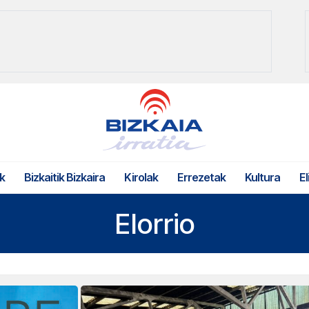
k
Bizkaitik Bizkaira
Kirolak
Errezetak
Kultura
El
Elorrio