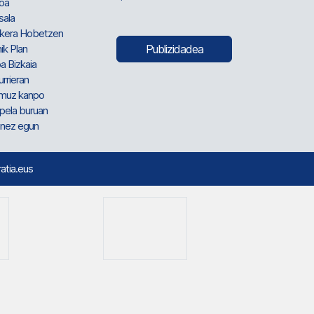
oa
sala
kera Hobetzen
ik Plan
Publizidadea
a Bizkaia
urrieran
muz kanpo
pela buruan
nez egun
ratia.eus