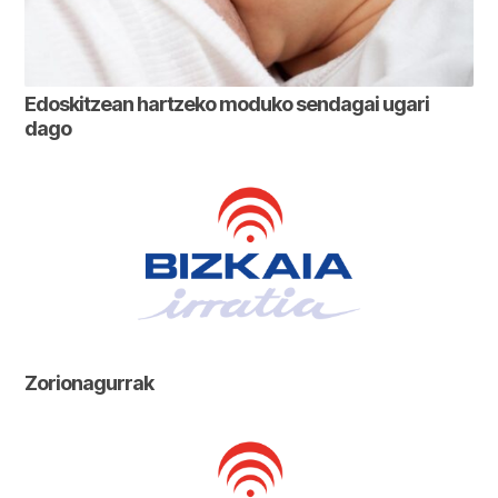
Edoskitzean hartzeko moduko sendagai ugari
dago
Zorionagurrak