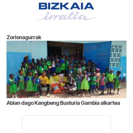
Zorionagurrak
Abian dago Kangbeng Busturia Gambia alkartea