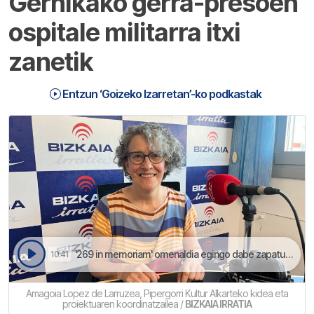
Gernikako gerra-presoen
ospitale militarra itxi
zanetik
Entzun ‘Goizeko Izarretan’-ko podkastak
'269 in memoriam' omenaldia egingo dabe zapatuan Zallo hilerrian | Goizeko Izarretan
10:41
Amagoia Lopez de Larruzea, Pipergorri Kultur Alkarteko kidea eta
proiektuaren koordinatzailea /
BIZKAIA IRRATIA