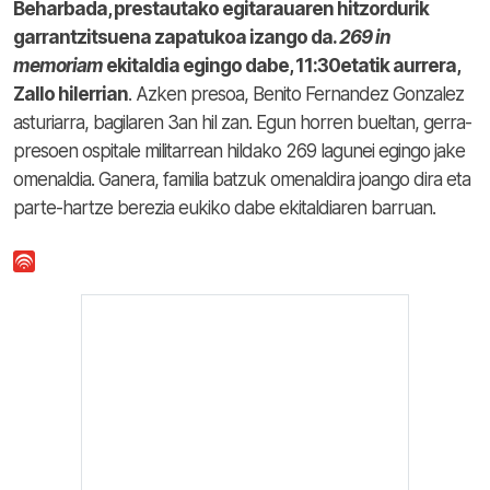
Beharbada, prestautako egitarauaren hitzordurik
garrantzitsuena zapatukoa izango da.
269 in
memoriam
ekitaldia egingo dabe, 11:30etatik aurrera,
Zallo hilerrian
. Azken presoa, Benito Fernandez Gonzalez
asturiarra, bagilaren 3an hil zan. Egun horren bueltan, gerra-
presoen ospitale militarrean hildako 269 lagunei egingo jake
omenaldia. Ganera, familia batzuk omenaldira joango dira eta
parte-hartze berezia eukiko dabe ekitaldiaren barruan.