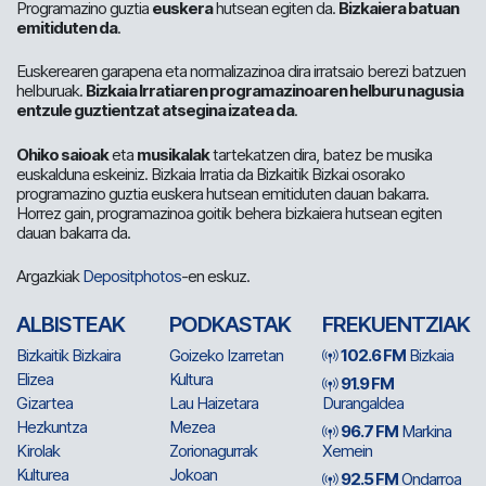
Programazino guztia
euskera
hutsean egiten da.
Bizkaiera batuan
emitiduten da
.
Euskerearen garapena eta normalizazinoa dira irratsaio berezi batzuen
helburuak.
Bizkaia Irratiaren programazinoaren helburu nagusia
entzule guztientzat atsegina izatea da
.
Ohiko saioak
eta
musikalak
tartekatzen dira, batez be musika
euskalduna eskeiniz. Bizkaia Irratia da Bizkaitik Bizkai osorako
programazino guztia euskera hutsean emitiduten dauan bakarra.
Horrez gain, programazinoa goitik behera bizkaiera hutsean egiten
dauan bakarra da.
Argazkiak
Depositphotos
-en eskuz.
ALBISTEAK
PODKASTAK
FREKUENTZIAK
Bizkaitik Bizkaira
Goizeko Izarretan
102.6 FM
Bizkaia
Elizea
Kultura
91.9 FM
Gizartea
Lau Haizetara
Durangaldea
Hezkuntza
Mezea
96.7 FM
Markina
Kirolak
Zorionagurrak
Xemein
Kulturea
Jokoan
92.5 FM
Ondarroa