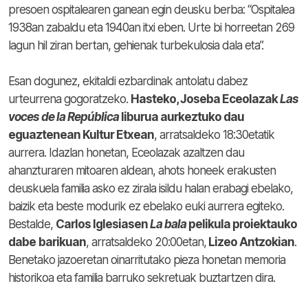
presoen ospitalearen ganean egin deusku berba: “Ospitalea
1938an zabaldu eta 1940an itxi eben. Urte bi horreetan 269
lagun hil ziran bertan, gehienak turbekulosia dala eta”.
Esan dogunez, ekitaldi ezbardinak antolatu dabez
urteurrena gogoratzeko.
Hasteko, Joseba Eceolazak
Las
voces de la República
liburua aurkeztuko dau
eguaztenean Kultur Etxean
, arratsaldeko 18:30etatik
aurrera. Idazlan honetan, Eceolazak azaltzen dau
ahanzturaren mitoaren aldean, ahots honeek erakusten
deuskuela familia asko ez zirala isildu halan erabagi ebelako,
baizik eta beste modurik ez ebelako euki aurrera egiteko.
Bestalde,
Carlos Iglesiasen
La bala
pelikula proiektauko
dabe
barikuan
, arratsaldeko 20:00etan,
Lizeo Antzokian
.
Benetako jazoeretan oinarritutako pieza honetan memoria
historikoa eta familia barruko sekretuak buztartzen dira.