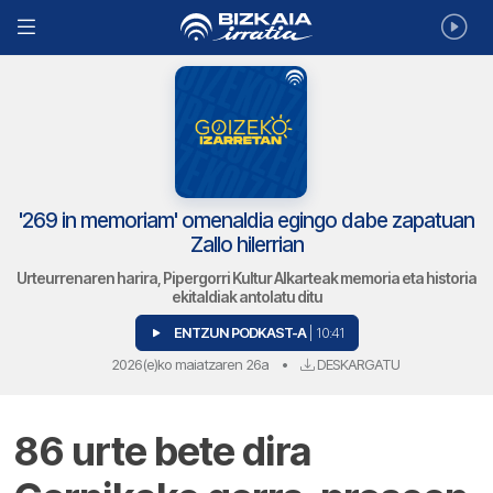
'269 in memoriam' omenaldia egingo dabe zapatuan
Zallo hilerrian
Urteurrenaren harira, Pipergorri Kultur Alkarteak memoria eta historia
ekitaldiak antolatu ditu
ENTZUN PODKAST-A
| 10:41
2026(e)ko maiatzaren 26a
•
DESKARGATU
86 urte bete dira