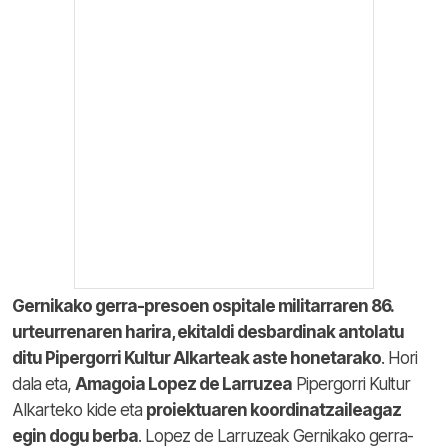
Gernikako gerra-presoen ospitale militarraren 86.
urteurrenaren harira, ekitaldi desbardinak antolatu
ditu Pipergorri Kultur Alkarteak aste honetarako
. Hori
dala eta,
Amagoia Lopez de Larruzea
Pipergorri Kultur
Alkarteko kide eta
proiektuaren koordinatzaileagaz
egin dogu berba
. Lopez de Larruzeak Gernikako gerra-