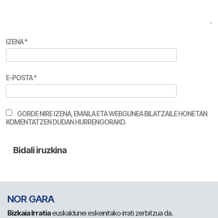
IZENA
*
E-POSTA
*
GORDE NIRE IZENA, EMAILA ETA WEBGUNEA BILATZAILE HONETAN
KOMENTATZEN DUDAN HURRENGORAKO.
NOR GARA
Bizkaia Irratia
euskaldunei eskeinitako irrati zerbitzua da.