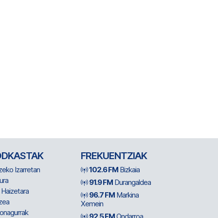
ODKASTAK
FREKUENTZIAK
zeko Izarretan
102.6 FM
Bizkaia
ura
91.9 FM
Durangaldea
 Haizetara
96.7 FM
Markina
zea
Xemein
ionagurrak
92.5 FM
Ondarroa