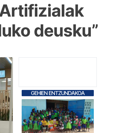
Artifizialak
duko deusku”
GEHIEN ENTZUNDAKOA