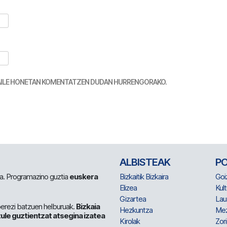
TZAILE HONETAN KOMENTATZEN DUDAN HURRENGORAKO.
ALBISTEAK
P
 da. Programazino guztia
euskera
Bizkaitik Bizkaira
Goi
Elizea
Kult
Gizartea
Lau
berezi batzuen helburuak.
Bizkaia
Hezkuntza
Me
ule guztientzat atsegina izatea
Kirolak
Zor