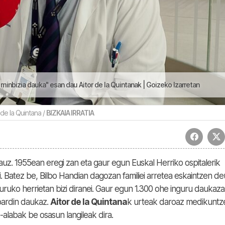
inbizia dauka" esan dau Aitor de la Quintanak | Goizeko Izarretan
 de la Quintana /
BIZKAIA IRRATIA
uz. 1955ean eregi zan eta gaur egun Euskal Herriko ospitalerik
. Batez be, Bilbo Handian dagozan familiei arretea eskaintzen de
uruko herrietan bizi diranei. Gaur egun 1.300 ohe inguru daukaz
sbardin daukaz.
Aitor de la Quintana
k urteak daroaz medikuntz
labak be osasun langileak dira.