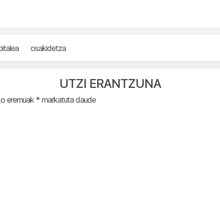
italea
osakidetza
UTZI ERANTZUNA
ko eremuak
*
markatuta daude