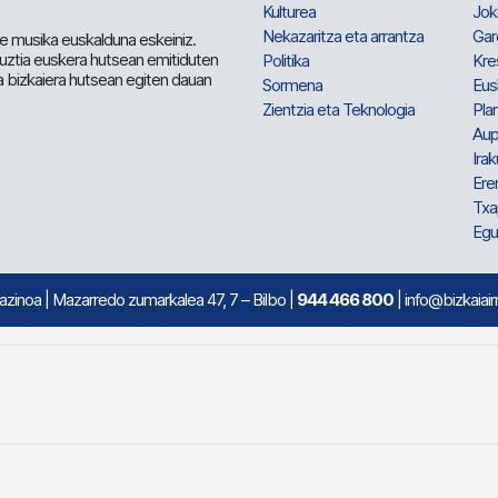
Kulturea
Jok
Nekazaritza eta arrantza
Gar
e musika euskalduna eskeiniz.
 guztia euskera hutsean emitiduten
Politika
Kre
a bizkaiera hutsean egiten dauan
Sormena
Eus
Zientzia eta Teknologia
Plan
Aup
Irak
Ere
Txa
Egu
mazinoa
| Mazarredo zumarkalea 47, 7 – Bilbo |
944 466 800
| info@bizkaiair