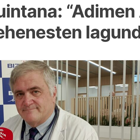
uintana: “Adimen 
lehenesten lagun