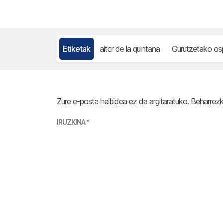
Etiketak
aitor de la quintana
Gurutzetako osp
Zure e-posta helbidea ez da argitaratuko.
Beharrez
IRUZKINA
*