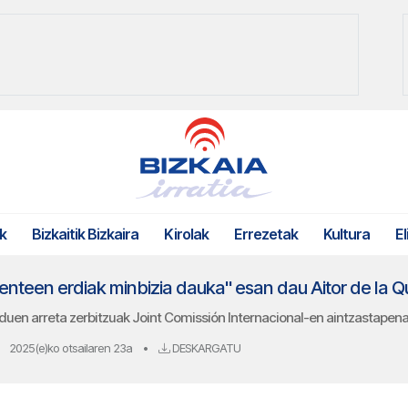
k
Bizkaitik Bizkaira
Kirolak
Errezetak
Kultura
El
nteen erdiak minbizia dauka" esan dau Aitor de la Q
en arreta zerbitzuak Joint Comissión Internacional-en aintzastapena 
2025(e)ko otsailaren 23a
•
DESKARGATU