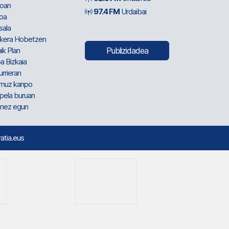
oan
97.4 FM
Urdaibai
oa
sala
kera Hobetzen
ik Plan
Publizidadea
a Bizkaia
urrieran
muz kanpo
pela buruan
nez egun
ratia.eus