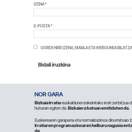
IZENA
*
E-POSTA
*
GORDE NIRE IZENA, EMAILA ETA WEBGUNEA BILA
NOR GARA
Bizkaia Irratia
euskaldunei eskeinitako irrati zerbitzua
hutsean egiten da.
Bizkaiera batuan emitiduten da
.
Euskerearen garapena eta normalizazinoa dira irratsaio 
Irratiaren programazinoaren helburu nagusia entz
da
.