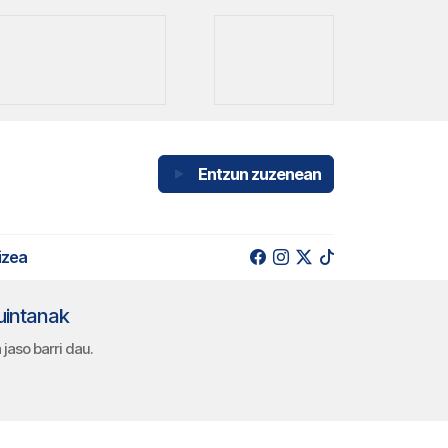
Entzun zuzenean
izea
uintanak
jaso barri dau.