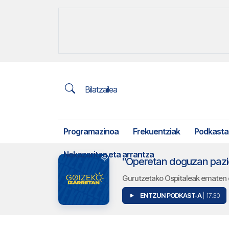
Bilatzailea
Programazinoa
Frekuentziak
Podkasta
Nekazaritza eta arrantza
"Operetan doguzan pazie
Gurutzetako Ospitaleak ematen du
ENTZUN PODKAST-A
| 17:30