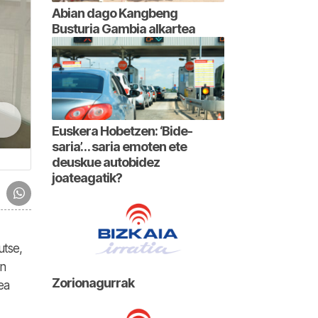
Abian dago Kangbeng
Busturia Gambia alkartea
Euskera Hobetzen: ‘Bide-
saria’… saria emoten ete
deuskue autobidez
joateagatik?
utse,
an
Zorionagurrak
ea