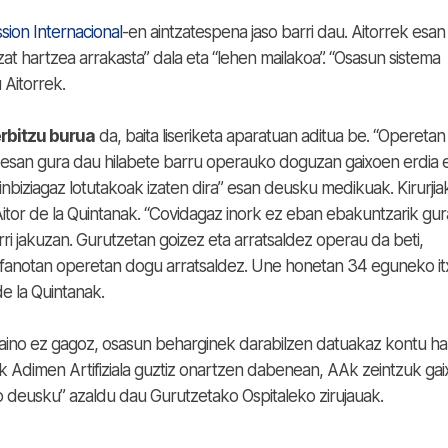
sion Internacional
-en aintzatespena jaso barri dau. Aitorrek esan
zat hartzea arrakasta” dala eta “lehen mailakoa”. “Osasun sistema
Aitorrek.
erbitzu burua
da, baita liseriketa aparatuan aditua be. “Operetan
 esan gura dau hilabete barru operauko doguzan gaixoen erdia 
nbiziagaz lotutakoak izaten dira” esan deusku medikuak. Kirurjia
itor de la Quintanak. “Covidagaz inork ez eban ebakuntzarik gur
 jakuzan. Gurutzetan goizez eta arratsaldez operau da beti,
kirofanotan operetan dogu arratsaldez. Une honetan 34 eguneko i
e la Quintanak.
n baino ez gagoz, osasun beharginek darabilzen datuakaz kontu h
 Adimen Artifiziala guztiz onartzen dabenean, AAk zeintzuk gai
deusku” azaldu dau Gurutzetako Ospitaleko zirujauak.