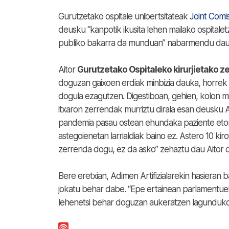
Gurutzetako ospitale unibertsitateak
Joint Comis
deusku “kanpotik ikusita lehen mailako ospitalet
publiko bakarra da munduan” nabarmendu dau 
Aitor
Gurutzetako Ospitaleko kirurjietako z
doguzan gaixoen erdiak minbizia dauka, horrek
dogula ezagutzen. Digestiboan, gehien, kolon mi
itxaron zerrendak murriztu dirala esan deusku A
pandemia pasau ostean ehundaka paziente etorri
astegoienetan larrialdiak baino ez. Astero 10 
zerrenda dogu, ez da asko” zehaztu dau Aitor d
Bere eretxian, Adimen Artifizialarekin hasiera
jokatu behar dabe. “Epe ertainean parlamentuek
lehenetsi behar doguzan aukeratzen lagunduko 