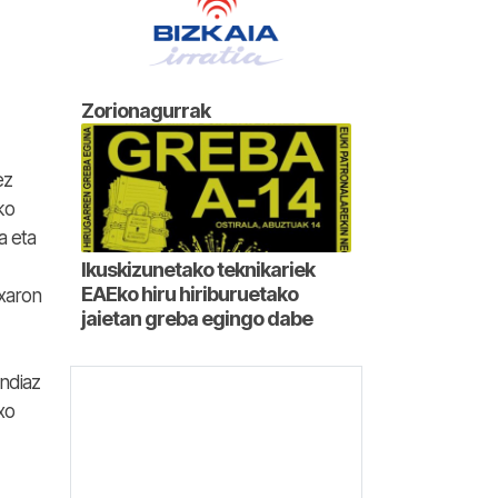
Zorionagurrak
ez
ko
a eta
Ikuskizunetako teknikariek
EAEko hiru hiriburuetako
txaron
jaietan greba egingo dabe
andiaz
xo