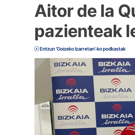
Aitor de la Q
pazienteak 
Entzun ‘Goizeko Izarretan’-ko podkastak