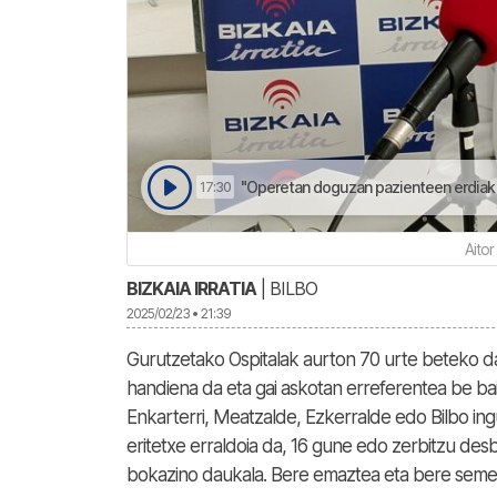
"Operetan doguzan pazienteen erdiak m
17:30
Aitor
BIZKAIA IRRATIA
| BILBO
2025/02/23 • 21:39
Gurutzetako Ospitalak aurton 70 urte beteko da
handiena da eta gai askotan erreferentea be bai
Enkarterri, Meatzalde, Ezkerralde edo Bilbo ing
eritetxe erraldoia da, 16 gune edo zerbitzu de
bokazino daukala. Bere emaztea eta bere seme-a