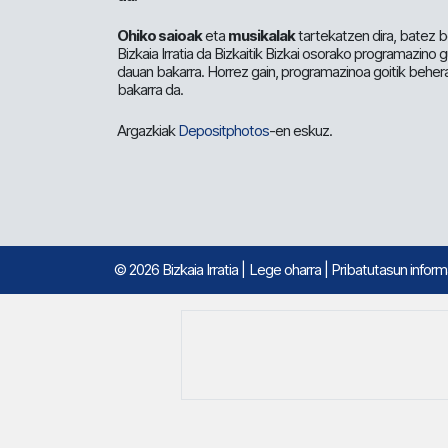
Ohiko saioak
eta
musikalak
tartekatzen dira, batez b
Bizkaia Irratia da Bizkaitik Bizkai osorako programazino
dauan bakarra. Horrez gain, programazinoa goitik beher
bakarra da.
Argazkiak
Depositphotos
-en eskuz.
© 2026 Bizkaia Irratia
|
Lege oharra
|
Pribatutasun infor