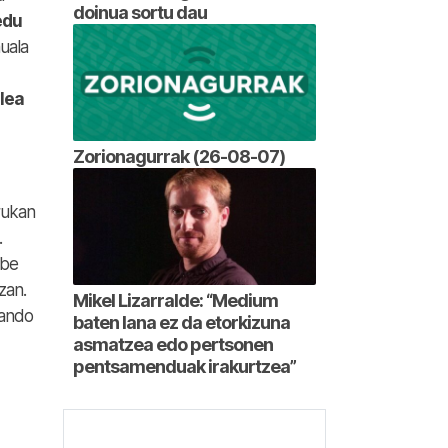
doinua sortu dau
edu
uala
ilea
Zorionagurrak (26-08-07)
rukan
.
abe
zan.
Mikel Lizarralde: “Medium
nando
baten lana ez da etorkizuna
asmatzea edo pertsonen
pentsamenduak irakurtzea”