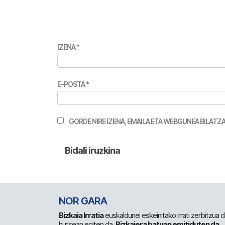
IZENA
*
E-POSTA
*
GORDE NIRE IZENA, EMAILA ETA WEBGUNEA BILA
NOR GARA
Bizkaia Irratia
euskaldunei eskeinitako irrati zerbitzua
hutsean egiten da.
Bizkaiera batuan emitiduten da
.