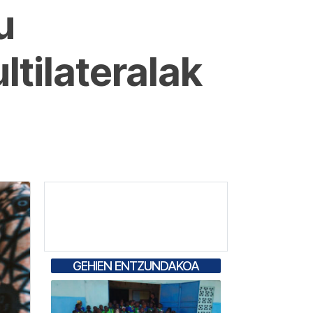
u
ltilateralak
GEHIEN ENTZUNDAKOA