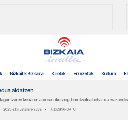
k
Bizkaitik Bizkaira
Kirolak
Errezetak
Kultura
El
edua aldatzen
aguntzaren krisiaren aurrean, ikuspegi barritzailea behar da erakunde
2025(e)ko uztailaren 28a
•
DESKARGATU