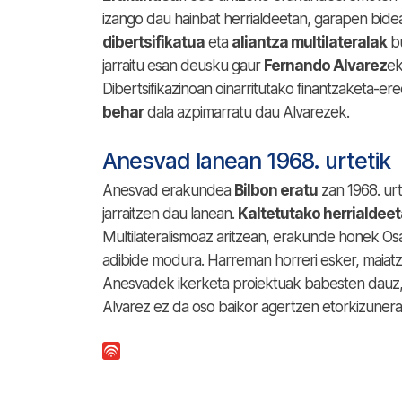
izango dau hainbat herrialdeetan, garapen bid
dibertsifikatua
eta
aliantza multilateralak
bu
jarraitu esan deusku gaur
Fernando Alvarez
ek
Dibertsifikazinoan oinarritutako finantzaketa-
behar
dala azpimarratu dau Alvarezek.
Anesvad lanean 1968. urtetik
Anesvad erakundea
Bilbon eratu
zan 1968. urt
jarraitzen dau lanean.
Kaltetutako herrialdee
Multilateralismoaz aritzean, erakunde honek 
adibide modura. Harreman horreri esker, maiat
Anesvadek ikerketa proiektuak babesten dauz, 
Alvarez ez da oso baikor agertzen etorkizunera 