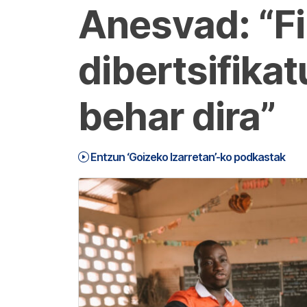
Anesvad: “F
dibertsifikat
behar dira”
Entzun ‘Goizeko Izarretan’-ko podkastak