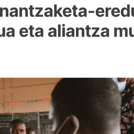
inantzaketa-ered
ua eta aliantza mu