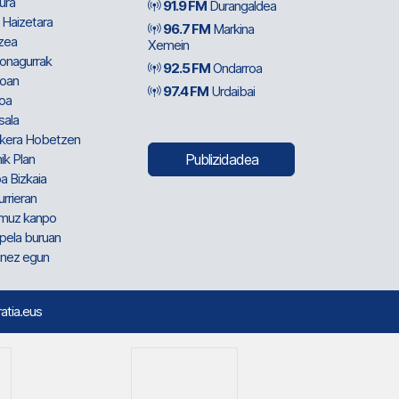
ura
91.9 FM
Durangaldea
 Haizetara
96.7 FM
Markina
zea
Xemein
ionagurrak
92.5 FM
Ondarroa
oan
97.4 FM
Urdaibai
oa
sala
kera Hobetzen
ik Plan
Publizidadea
a Bizkaia
urrieran
muz kanpo
pela buruan
nez egun
ratia.eus