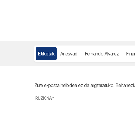
Etiketak
Anesvad
Fernando Alvarez
Fina
Zure e-posta helbidea ez da argitaratuko.
Beharrez
IRUZKINA
*