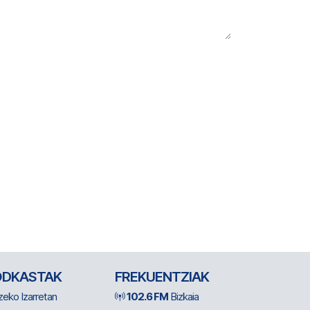
ODKASTAK
FREKUENTZIAK
zeko Izarretan
102.6 FM
Bizkaia