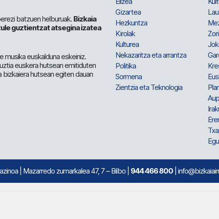
Elizea
Kult
Gizartea
Lau
berezi batzuen helburuak.
Bizkaia
Hezkuntza
Me
ule guztientzat atsegina izatea
Kirolak
Zor
Kulturea
Jok
Nekazaritza eta arrantza
Gar
e musika euskalduna eskeiniz.
 guztia euskera hutsean emitiduten
Politika
Kre
a bizkaiera hutsean egiten dauan
Sormena
Eus
Zientzia eta Teknologia
Plan
Aup
Irak
Ere
Txa
Egu
mazinoa
| Mazarredo zumarkalea 47, 7 – Bilbo |
944 466 800
| info@bizkaiair