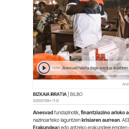
Anesvad hasita dago eredua aldatzen |
13:56
Ane
BIZKAIA IRRATIA
| BILBO
2025/07/28 • 11:12
Anesvad
fundazinotik,
finantziazino arloko a
nazinoarteko laguntzen
krisiaren aurrean
. AE
Erakundea
ri edo antzeko erakundeei emoten 