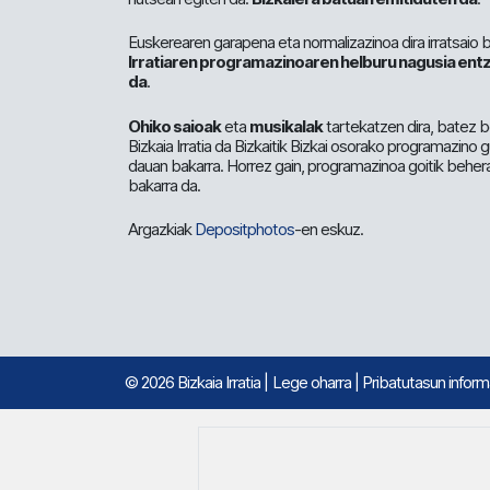
Euskerearen garapena eta normalizazinoa dira irratsaio 
Irratiaren programazinoaren helburu nagusia entz
da
.
Ohiko saioak
eta
musikalak
tartekatzen dira, batez b
Bizkaia Irratia da Bizkaitik Bizkai osorako programazino
dauan bakarra. Horrez gain, programazinoa goitik beher
bakarra da.
Argazkiak
Depositphotos
-en eskuz.
© 2026 Bizkaia Irratia
|
Lege oharra
|
Pribatutasun infor