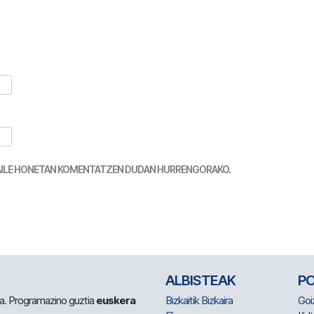
TZAILE HONETAN KOMENTATZEN DUDAN HURRENGORAKO.
ALBISTEAK
P
 da. Programazino guztia
euskera
Bizkaitik Bizkaira
Goi