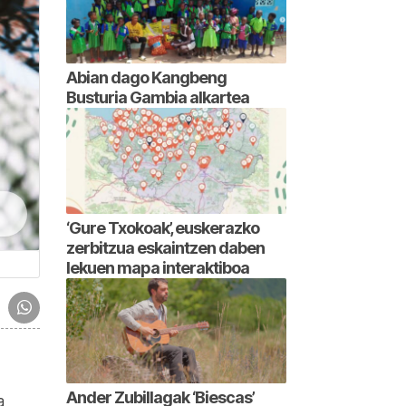
Abian dago Kangbeng
Busturia Gambia alkartea
‘Gure Txokoak’, euskerazko
zerbitzua eskaintzen daben
lekuen mapa interaktiboa
Ander Zubillagak ‘Biescas’
a