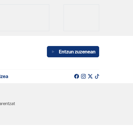
Entzun zuzenean
izea
arentzat