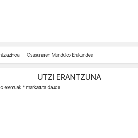
ntziazinoa
Osasunaren Munduko Erakundea
UTZI ERANTZUNA
ko eremuak
*
markatuta daude