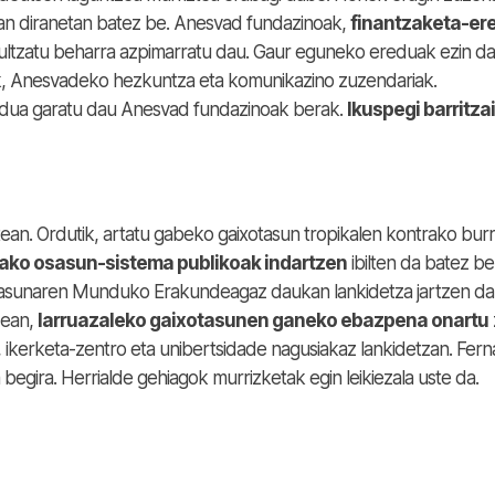
ean diranetan batez be. Anesvad fundazinoak,
finantzaketa-er
ltzatu beharra azpimarratu dau. Gaur eguneko ereduak ezin da
, Anesvadeko hezkuntza eta komunikazino zuzendariak.
eredua garatu dau Anesvad fundazinoak berak.
Ikuspegi barritza
ean. Ordutik, artatu gabeko gaixotasun tropikalen kontrako bur
tako osasun-sistema publikoak indartzen
ibilten da batez be
Osasunaren Munduko Erakundeagaz daukan lankidetza jartzen d
zean,
larruazaleko gaixotasunen ganeko ebazpena onartu
ikerketa-zentro eta unibertsidade nagusiakaz lankidetzan. Fer
begira. Herrialde gehiagok murrizketak egin leikiezala uste da.