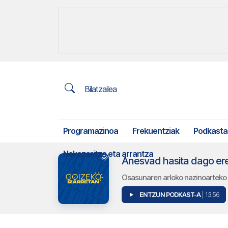
Bilatzailea
Programazinoa
Frekuentziak
Podkasta
Nekazaritza eta arrantza
Anesvad hasita dago er
Osasunaren arloko nazinoarteko l
ENTZUN PODKAST-A
| 13:56