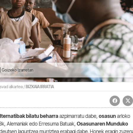
 Goizeko Izarretan
svad alkartea /
BIZKAIA IRRATIA
lternatibak bilatu beharra
azpimarratu dabe,
osasun
arloko
Bk, Alemaniak edo Erresuma Batuak,
Osasunaren Munduko
deutsen laguntzea murriztea erabagi dabe. Honek eragin zuzen