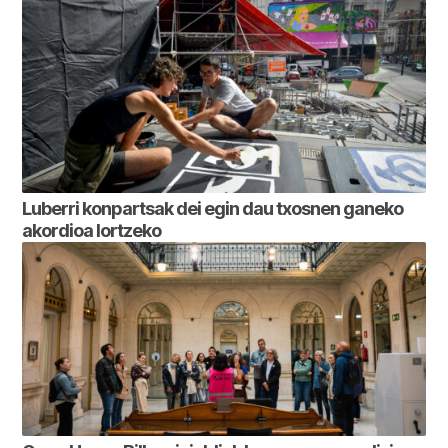
Luberri konpartsak dei egin dau txosnen ganeko
akordioa lortzeko