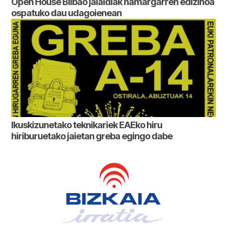
Open House Bilbao jaialdiak hamargarren edizinoa
ospatuko dau udagoienean
Ikuskizunetako teknikariek EAEko hiru
hiriburuetako jaietan greba egingo dabe