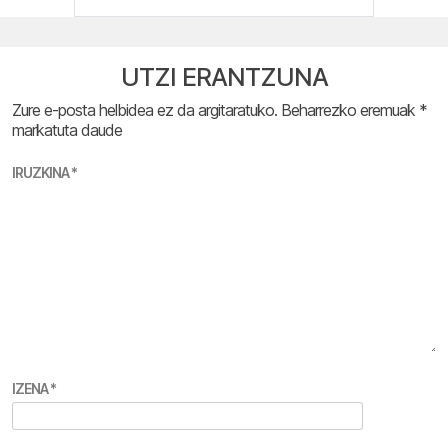
UTZI ERANTZUNA
Zure e-posta helbidea ez da argitaratuko.
Beharrezko eremuak
*
markatuta daude
IRUZKINA
*
IZENA
*