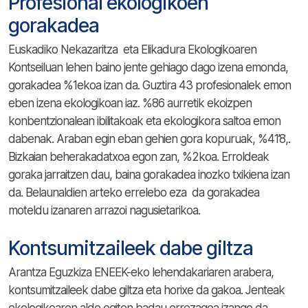
Profesional ekologikoen
gorakadea
Euskadiko Nekazaritza eta Elikadura Ekologikoaren
Kontseiluan lehen baino jente gehiago dago izena emonda,
gorakadea %1ekoa izan da. Guztira 43 profesionalek emon
eben izena ekologikoan iaz. %86 aurretik ekoizpen
konbentzionalean ibilitakoak eta ekologikora saltoa emon
dabenak. Araban egin eban gehien gora kopuruak, %41’8,.
Bizkaian beherakadatxoa egon zan, %2koa. Erroldeak
goraka jarraitzen dau, baina gorakadea inozko txikiena izan
da. Belaunaldien arteko errelebo eza da gorakadea
moteldu izanaren arrazoi nagusietarikoa.
Kontsumitzaileek dabe giltza
Arantza Eguzkiza ENEEK-eko lehendakariaren arabera,
kontsumitzaileek dabe giltza eta horixe da gakoa. Jenteak