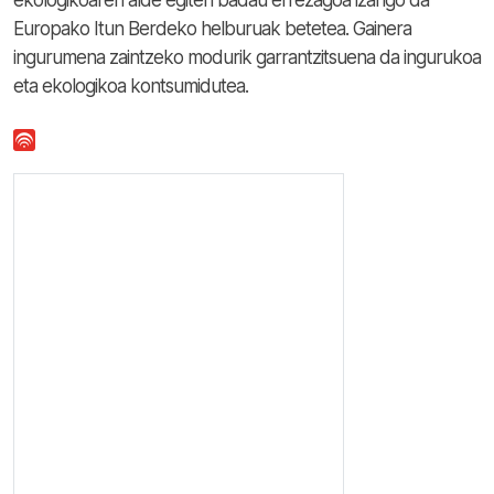
ekologikoaren alde egiten badau errezagoa izango da
Europako Itun Berdeko helburuak betetea. Gainera
ingurumena zaintzeko modurik garrantzitsuena da ingurukoa
eta ekologikoa kontsumidutea.