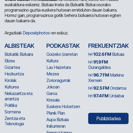
euskalduna eskeiniz. Bizkaia Irratia da Bizkaitik Bizkai osorako
programazino guztia euskera hutsean emitiduten dauan bakarra.
Horrez gain, programazinoa goitik behera bizkaiera hutsean egiten
dauan bakarra da.
Argazkiak
Depositphotos
-en eskuz.
ALBISTEAK
PODKASTAK
FREKUENTZIAK
Bizkaitik Bizkaira
Goizeko Izarretan
102.6 FM
Bizkaia
Elizea
Kultura
91.9 FM
Gizartea
Lau Haizetara
Durangaldea
Hezkuntza
Mezea
96.7 FM
Markina
Kirolak
Zorionagurrak
Xemein
Kulturea
Jokoan
92.5 FM
Ondarroa
Nekazaritza eta
Garoa
97.4 FM
Urdaibai
arrantza
Kresala
Politika
Euskera Hobetzen
Sormena
Planik Plan
Zientzia eta
Publizidadea
Aupa Bizkaia
Teknologia
Irakurrieran
Eremuz kanpo