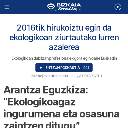
2016tik hirukoiztu egin da
ekologikoan ziurtautako lurren
azalerea
Ekologikoan dabilzan profesionalek gora egin dabe Euskadin
ENTZUN PODKAST-A
| 11:21
2023(e)ko apirilaren 10a
•
DESKARGATU
Arantza Eguzkiza:
“Ekologikoagaz
ingurumena eta osasuna
zaintzen ditugu”