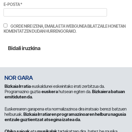
E-POSTA
*
GORDE NIRE IZENA, EMAILA ETA WEBGUNEA BILATZAILE HONETAN
KOMENTATZEN DUDAN HURRENGORAKO.
NOR GARA
Bizkaia Irratia
euskaldunei eskeinitako irrati zerbitzua da.
Programazino guztia
euskera
hutsean egiten da.
Bizkaiera batuan
emitiduten da
.
Euskerearen garapena eta normalizazinoa dira irratsaio berezi batzuen
helburuak.
Bizkaia Irratiaren programazinoaren helburu nagusia
entzule guztientzat atsegina izatea da
.
Ohiko saioak
eta
musikalak
tartekatzen dira, batez be musika