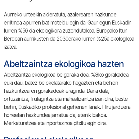
Aurreko urteekin alderatuta, azalerearen hazkunde
erritmoa apurren bat moteldu egin da. Gaur egun Euskadin
lurren %56 da ekologikora zuzendutakoa. Europako Itun
Berdean aurrikusten da 2030erako lurren %25a ekologikoa
izatea.
Abeltzaintza ekologikoa hazten
Abeltzaintza ekologikoa be goraka doa, %8ko gorakadea
euki dau, batez be okelatarako hegaztien eta behien
hazkuntzearen gorakadeak eraginda. Dana dala,
ortuzaintza, frutagintza eta mahastizaintza izan dira, beste
behin, Euskadiko profesional gehienen lanak. Hiru jarduera
honeetan hazkundea jarraitua da, etenik bakoa.
Merkaturatzea eta inportazinoa gitxitu egin dira.