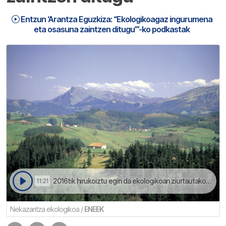
Entzun ‘Arantza Eguzkiza: “Ekologikoagaz ingurumena
eta osasuna zaintzen ditugu”’-ko podkastak
2016tik hirukoiztu egin da ekologikoan ziurtautako lurren azalerea | Arantza Eguzkiza: “Ekologikoagaz ingurumena eta osasuna zaintzen ditugu”
11:21
Nekazaritza ekologikoa /
ENEEK