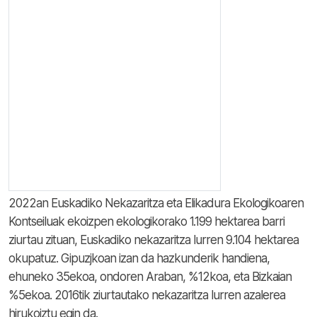
2022an Euskadiko Nekazaritza eta Elikadura Ekologikoaren
Kontseiluak ekoizpen ekologikorako 1.199 hektarea barri
ziurtau zituan, Euskadiko nekazaritza lurren 9.104 hektarea
okupatuz. Gipuzjkoan izan da hazkunderik handiena,
ehuneko 35ekoa, ondoren Araban, %12koa, eta Bizkaian
%5ekoa. 2016tik ziurtautako nekazaritza lurren azalerea
hirukoiztu egin da.