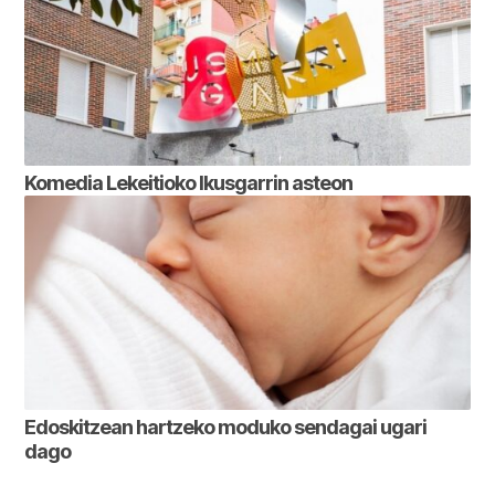
Komedia Lekeitioko Ikusgarrin asteon
Edoskitzean hartzeko moduko sendagai ugari
dago