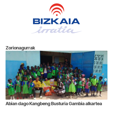
Zorionagurrak
Abian dago Kangbeng Busturia Gambia alkartea