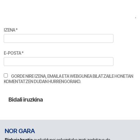
IZENA
*
E-POSTA
*
GORDE NIRE IZENA, EMAILA ETA WEBGUNEA BILATZAILE HONETAN
KOMENTATZEN DUDAN HURRENGORAKO.
NOR GARA
Bizkaia Irratia
euskaldunei eskeinitako irrati zerbitzua da.