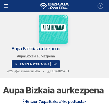
Aupa Bizkaia aurkezpena
Aupa Bizkaia aurkezpena
ENTZUN PODKAST-A
| 0:20
2022(e)ko ekainaren 28a
•
DESKARGATU
Aupa Bizkaia aurkezpena
Aupa Bizkaia aurkezpena | Aupa Bizkaia
0:20
Entzun ‘Aupa Bizkaia’-ko podkastak