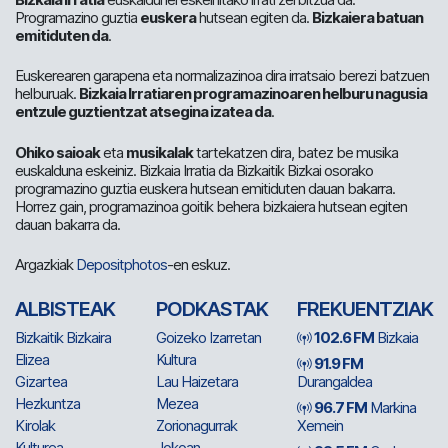
Programazino guztia
euskera
hutsean egiten da.
Bizkaiera batuan
emitiduten da
.
Euskerearen garapena eta normalizazinoa dira irratsaio berezi batzuen
helburuak.
Bizkaia Irratiaren programazinoaren helburu nagusia
entzule guztientzat atsegina izatea da
.
Ohiko saioak
eta
musikalak
tartekatzen dira, batez be musika
euskalduna eskeiniz. Bizkaia Irratia da Bizkaitik Bizkai osorako
programazino guztia euskera hutsean emitiduten dauan bakarra.
Horrez gain, programazinoa goitik behera bizkaiera hutsean egiten
dauan bakarra da.
Argazkiak
Depositphotos
-en eskuz.
ALBISTEAK
PODKASTAK
FREKUENTZIAK
Bizkaitik Bizkaira
Goizeko Izarretan
102.6 FM
Bizkaia
Elizea
Kultura
91.9 FM
Gizartea
Lau Haizetara
Durangaldea
Hezkuntza
Mezea
96.7 FM
Markina
Kirolak
Zorionagurrak
Xemein
Kulturea
Jokoan