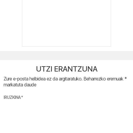
UTZI ERANTZUNA
Zure e-posta helbidea ez da argitaratuko.
Beharrezko eremuak
*
markatuta daude
IRUZKINA
*