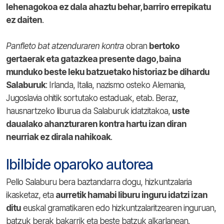
lehenagokoa ez dala ahaztu behar, barriro errepikatu
ez daiten
.
Panfleto bat atzenduraren kontra
obran
bertoko
gertaerak eta gatazkea presente dago, baina
munduko beste leku batzuetako historiaz be dihardu
Salaburuk
: Irlanda, Italia, nazismo osteko Alemania,
Jugoslavia ohitik sortutako estaduak, etab. Beraz,
hausnartzeko liburua da Salaburuk idatzitakoa,
uste
daualako ahanzturaren kontra hartu izan diran
neurriak ez dirala nahikoak
.
Ibilbide oparoko autorea
Pello Salaburu bera baztandarra dogu, hizkuntzalaria
ikasketaz, eta
aurretik hamabi liburu inguru idatzi izan
ditu
euskal gramatikaren edo hizkuntzalaritzearen inguruan,
batzuk berak bakarrik eta beste batzuk alkarlanean.