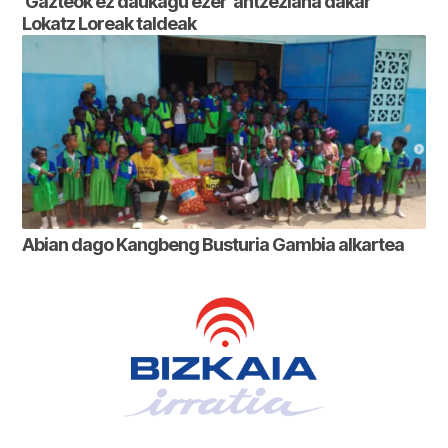
‘Gazteok ez daukagu ezer’ antzezlana dakar
Lokatz Loreak taldeak
Abian dago Kangbeng Busturia Gambia alkartea