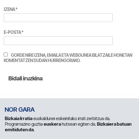
IZENA
*
E-POSTA
*
GORDE NIRE IZENA, EMAILA ETA WEBGUNEA BILATZAILE HONETAN
KOMENTATZEN DUDAN HURRENGORAKO.
NOR GARA
Bizkaia Irratia
euskaldunei eskeinitako irrati zerbitzua da.
Programazino guztia
euskera
hutsean egiten da.
Bizkaiera batuan
emitiduten da
.