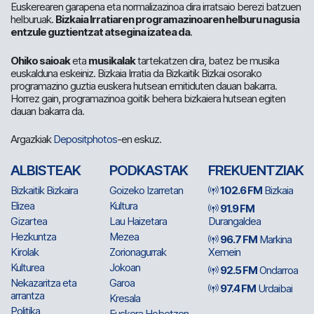
Euskerearen garapena eta normalizazinoa dira irratsaio berezi batzuen
helburuak.
Bizkaia Irratiaren programazinoaren helburu nagusia
entzule guztientzat atsegina izatea da
.
Ohiko saioak
eta
musikalak
tartekatzen dira, batez be musika
euskalduna eskeiniz. Bizkaia Irratia da Bizkaitik Bizkai osorako
programazino guztia euskera hutsean emitiduten dauan bakarra.
Horrez gain, programazinoa goitik behera bizkaiera hutsean egiten
dauan bakarra da.
Argazkiak
Depositphotos
-en eskuz.
ALBISTEAK
PODKASTAK
FREKUENTZIAK
Bizkaitik Bizkaira
Goizeko Izarretan
102.6 FM
Bizkaia
Elizea
Kultura
91.9 FM
Gizartea
Lau Haizetara
Durangaldea
Hezkuntza
Mezea
96.7 FM
Markina
Kirolak
Zorionagurrak
Xemein
Kulturea
Jokoan
92.5 FM
Ondarroa
Nekazaritza eta
Garoa
97.4 FM
Urdaibai
arrantza
Kresala
Politika
Euskera Hobetzen