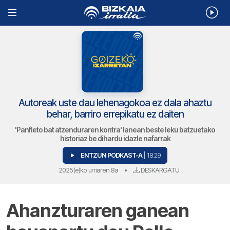
Autoreak uste dau lehenagokoa ez dala ahaztu
behar, barriro errepikatu ez daiten
'Panfleto bat atzenduraren kontra' lanean beste leku batzuetako
historiaz be dihardu idazle nafarrak
ENTZUN PODKAST-A
| 18:29
2025(e)ko urriaren 8a
•
DESKARGATU
Ahanzturaren ganean