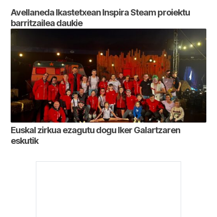
Avellaneda Ikastetxean Inspira Steam proiektu
barritzailea daukie
Euskal zirkua ezagutu dogu Iker Galartzaren
eskutik