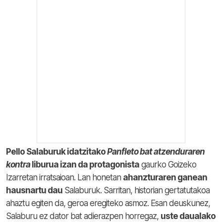
Pello Salaburuk idatzitako
Panfleto bat atzenduraren
kontra
liburua izan da protagonista
gaurko Goizeko
Izarretan irratsaioan. Lan honetan
ahanzturaren ganean
hausnartu dau
Salaburuk. Sarritan, historian gertatutakoa
ahaztu egiten da, geroa eregiteko asmoz. Esan deuskunez,
Salaburu ez dator bat adierazpen horregaz,
uste daualako