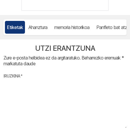
Etiketak
Ahanztura
memoria historikoa
Panfleto bat atze
UTZI ERANTZUNA
Zure e-posta helbidea ez da argitaratuko.
Beharrezko eremuak
*
markatuta daude
IRUZKINA
*