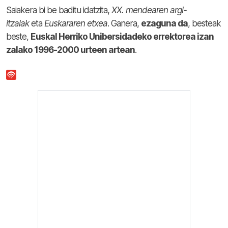
Saiakera bi be baditu idatzita,
XX. mendearen argi-
itzalak
eta
Euskararen etxea
. Ganera,
ezaguna da
, besteak
beste,
Euskal Herriko Unibersidadeko errektorea izan
zalako 1996-2000 urteen artean
.