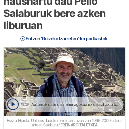
hausnartu dau Pello
Salaburuk bere azken
liburuan
Entzun ‘Goizeko Izarretan’-ko podkastak
Autoreak uste dau lehenagokoa ez dala ahaztu behar, barriro errepikatu ez daiten | Goizeko Izarretan
18:29
Euskal Herriko Unibersidadeko errektorea izan zan 1996-2000 urteen
artean Salaburu /
EREIN ARGITALETXEA