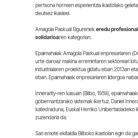
pertsona horreen esperientzia ikastolako gelet
deutsez ikasleei.
Amagoia Paskual Eigurenek
eredu profesiona
solidarioa
ren kategorian.
Epaimahaiak Amagoia Paskual enpresariaren (Dur
urte daroaz makina erremintaren sektoreari lotu
industrialaren proiektua gidatu eban 2013an eta 
eban. Epaimahaiak enpresariaren lidergoa naba
Innerarity-ren kasuan (Bilbo, 1959), epaimahaiak
gobernantzarako sistemak ikertuz. Daniel Innera
katedraduna, Euskal Herriko Unibertsidadeko ik
zuzendaria da.
Sari emote ekitaldia Bilboko ikastolan egin da ga