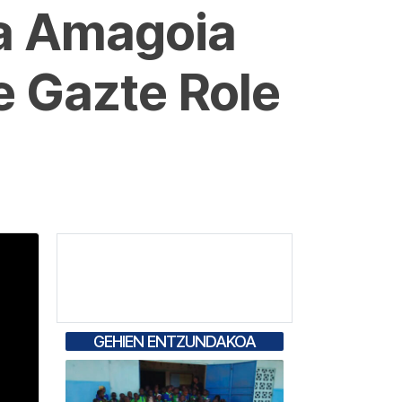
eta Amagoia
e Gazte Role
GEHIEN ENTZUNDAKOA