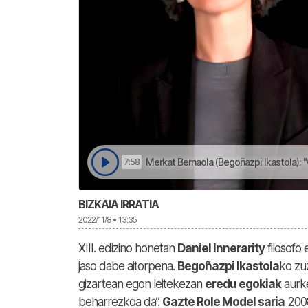
Merkat Bernaola (Begoñazpi Ikastola): "Gure 
7:58
BIZKAIA IRRATIA
2022/11/8 • 13:35
XIII. edizino honetan
Daniel Innerarity
filosofo 
jaso dabe aitorpena.
Begoñazpi Ikastola
ko zu
gizartean egon leitekezan
eredu egokiak
aurke
beharrezkoa da”.
Gazte Role Model saria
2008