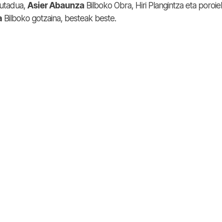
putadua,
Asier Abaunza
Bilboko Obra, Hiri Plangintza eta poroie
a
Bilboko gotzaina, besteak beste.