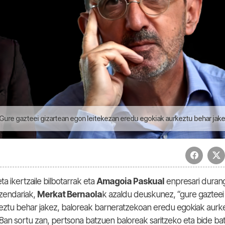
gazteei gizartean egon leitekezan eredu egokiak aurkeztu behar jakez" | Lau Haizet
eta ikertzaile bilbotarrak eta
Amagoia Paskual
enpresari duran
zendariak,
Merkat Bernaola
k azaldu deuskunez, “gure gazteei
ztu behar jakez, baloreak barneratzekoan eredu egokiak aurk
an sortu zan, pertsona batzuen baloreak saritzeko eta bide ba