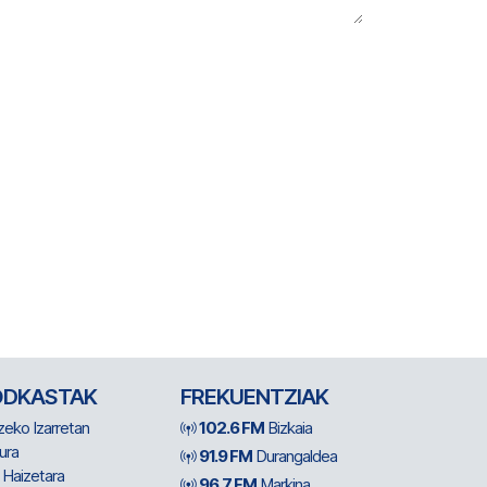
ODKASTAK
FREKUENTZIAK
zeko Izarretan
102.6 FM
Bizkaia
ura
91.9 FM
Durangaldea
 Haizetara
96.7 FM
Markina