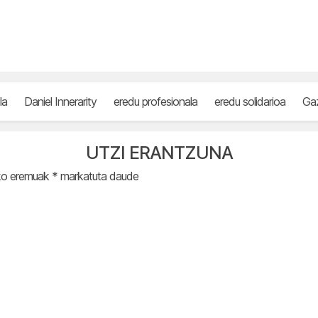
la
Daniel Innerarity
eredu profesionala
eredu solidarioa
Ga
UTZI ERANTZUNA
ko eremuak
*
markatuta daude