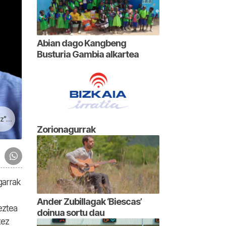
Abian dago Kangbeng
Busturia Gambia alkartea
ara
Zorionagurrak
garrak
Ander Zubillagak ‘Biescas’
eztea
doinua sortu dau
tez