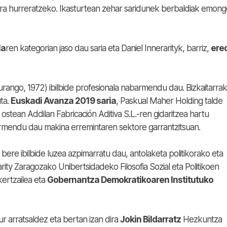
ara hurreratzeko. Ikasturtean zehar saridunek berbaldiak emong
la
ren kategorian jaso dau saria eta Daniel Innerarityk, barriz,
ere
ango, 1972) ibilbide profesionala nabarmendu dau. Bizkaitarra
ta.
Euskadi Avanza 2019 saria
, Paskual Maher Holding talde
ostean Addilan Fabricación Aditiva S.L.-ren gidaritzea hartu
rmendu dau makina erremintaren sektore garrantzitsuan.
 bere ibilbide luzea azpimarratu dau, antolaketa politikorako eta
rity Zaragozako Unibertsidadeko Filosofia Sozial eta Politikoen
ertzailea eta
Gobernantza Demokratikoaren Institutuko
ur arratsaldez eta bertan izan dira
Jokin Bildarratz
Hezkuntza