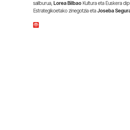
sailburua,
Lorea Bilbao
Kultura eta Euskera di
Estrategikoetako zinegotzia eta
Joseba Segur