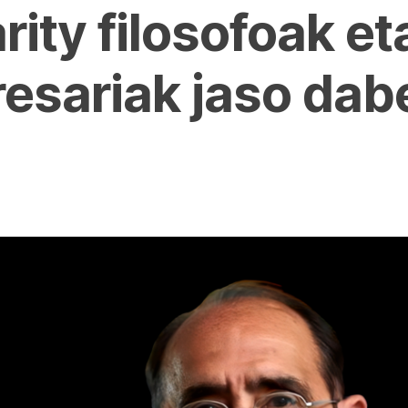
arity filosofoak 
esariak jaso dab