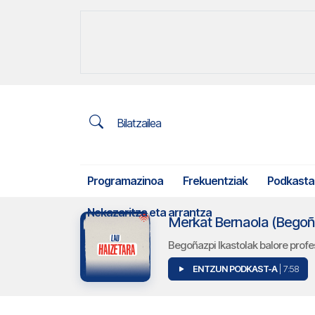
Bilatzailea
Programazinoa
Frekuentziak
Podkasta
Nekazaritza eta arrantza
Merkat Bernaola (Begoñaz
Begoñazpi Ikastolak balore profe
ENTZUN PODKAST-A
| 7:58