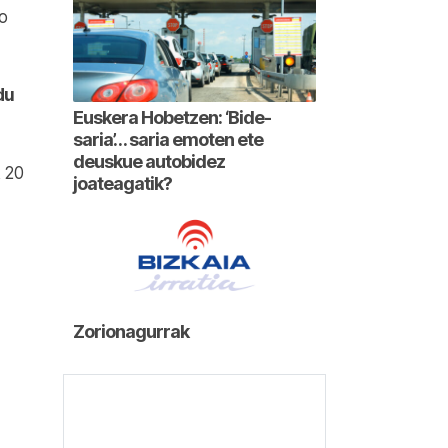
o
du
Euskera Hobetzen: ‘Bide-
saria’… saria emoten ete
deuskue autobidez
k 20
joateagatik?
Zorionagurrak