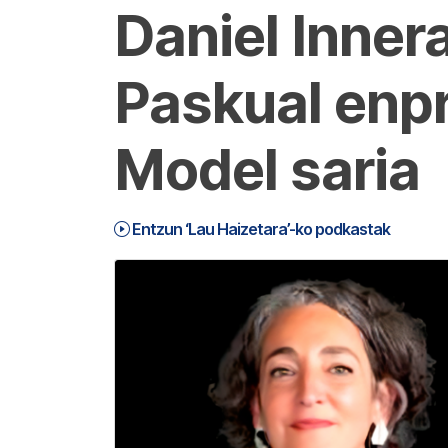
Daniel Inner
Paskual enpr
Model saria
Entzun ‘Lau Haizetara’-ko podkastak