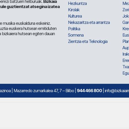
berezi batzuen helburuak.
Bizkaia
Hezkuntza
Me
ule guztientzat atsegina izatea
Kirolak
Zor
Kulturea
Jok
Nekazaritza eta arrantza
Gar
e musika euskalduna eskeiniz.
 guztia euskera hutsean emitiduten
Politika
Kre
a bizkaiera hutsean egiten dauan
Sormena
Eus
Zientzia eta Teknologia
Plan
Aup
Irak
Ere
Txa
Egu
mazinoa
| Mazarredo zumarkalea 47, 7 – Bilbo |
944 466 800
| info@bizkaiair