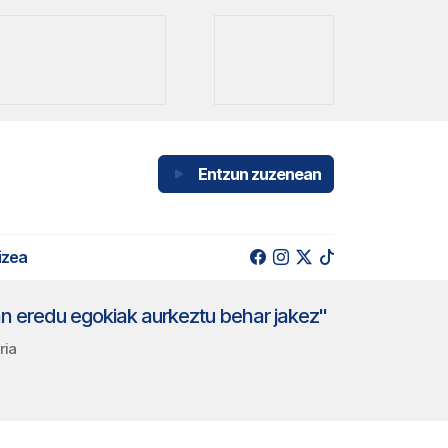
Entzun zuzenean
izea
an eredu egokiak aurkeztu behar jakez"
ria