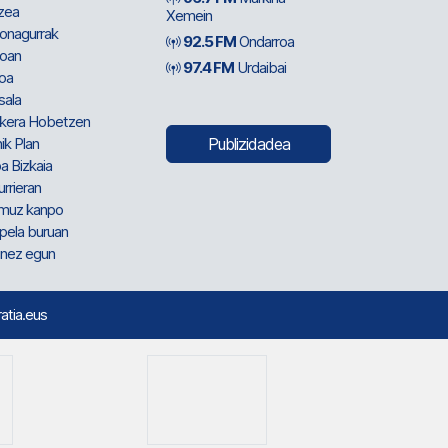
zea
Xemein
ionagurrak
92.5 FM
Ondarroa
oan
97.4 FM
Urdaibai
oa
sala
kera Hobetzen
ik Plan
Publizidadea
a Bizkaia
urrieran
muz kanpo
pela buruan
nez egun
ratia.eus