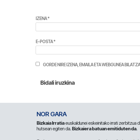
IZENA
*
E-POSTA
*
GORDE NIRE IZENA, EMAILA ETA WEBGUNEA BILA
NOR GARA
Bizkaia Irratia
euskaldunei eskeinitako irrati zerbitzua
hutsean egiten da.
Bizkaiera batuan emitiduten da
.