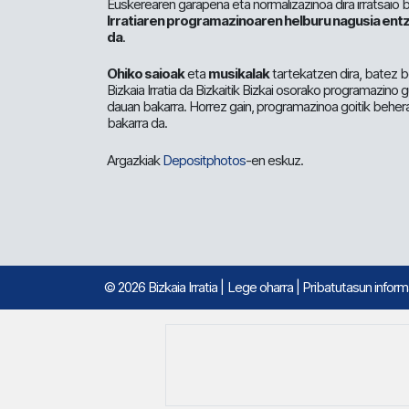
Euskerearen garapena eta normalizazinoa dira irratsaio 
Irratiaren programazinoaren helburu nagusia entz
da
.
Ohiko saioak
eta
musikalak
tartekatzen dira, batez b
Bizkaia Irratia da Bizkaitik Bizkai osorako programazino
dauan bakarra. Horrez gain, programazinoa goitik beher
bakarra da.
Argazkiak
Depositphotos
-en eskuz.
© 2026 Bizkaia Irratia
|
Lege oharra
|
Pribatutasun infor