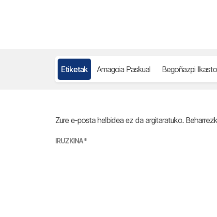
Etiketak
Amagoia Paskual
Begoñazpi Ikasto
Zure e-posta helbidea ez da argitaratuko.
Beharrez
IRUZKINA
*