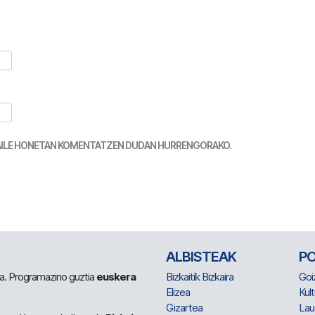
TZAILE HONETAN KOMENTATZEN DUDAN HURRENGORAKO.
ALBISTEAK
P
 da. Programazino guztia
euskera
Bizkaitik Bizkaira
Goi
Elizea
Kult
Gizartea
Lau