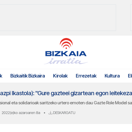
k
Bizkaitik Bizkaira
Kirolak
Errezetak
Kultura
El
pi Ikastola): "Gure gazteei gizartean egon leitekez
sional eta solidarioak saritzeko urtero emoten dau Gazte Role Model sa
2022(e)ko azaroaren 8a
•
DESKARGATU