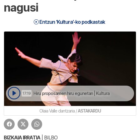
nagusi
Entzun ‘Kultura’-ko podkastak
Hiru proposamen hiru egunetan | Kultura
17:19
Olaia Valle dantzaria /
ASTAKARDU
BIZKAIA IRRATIA
| BILBO