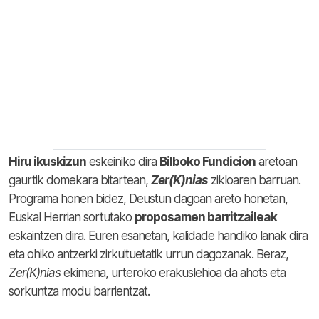
Hiru ikuskizun
eskeiniko dira
Bilboko Fundicion
aretoan
gaurtik domekara bitartean,
Zer(K)nias
zikloaren barruan.
Programa honen bidez, Deustun dagoan areto honetan,
Euskal Herrian sortutako
proposamen barritzaileak
eskaintzen dira. Euren esanetan, kalidade handiko lanak dira
eta ohiko antzerki zirkuituetatik urrun dagozanak. Beraz,
Zer(K)nias
ekimena, urteroko erakuslehioa da ahots eta
sorkuntza modu barrientzat.