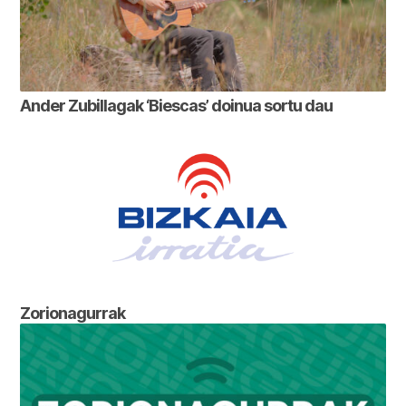
Ander Zubillagak ‘Biescas’ doinua sortu dau
Zorionagurrak