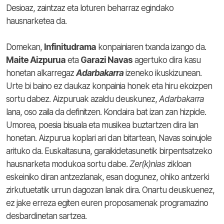
Desioaz, zaintzaz eta loturen beharraz egindako
hausnarketea da.
Domekan,
Infinitudrama
konpainiaren txanda izango da.
Maite Aizpurua
eta
Garazi Navas
agertuko dira kasu
honetan alkarregaz
Adarbakarra
izeneko ikuskizunean.
Urte bi baino ez daukaz konpainia honek eta hiru ekoizpen
sortu dabez. Aizpuruak azaldu deuskunez,
Adarbakarra
lana, oso zaila da definitzen. Kondaira bat izan zan hizpide.
Umorea, poesia bisuala eta musikea buztartzen dira lan
honetan. Aizpurua koplari ari dan bitartean, Navas soinujole
arituko da. Euskaltasuna, garaikidetasunetik birpentsatzeko
hausnarketa modukoa sortu dabe.
Zer(k)nias
zikloan
eskeiniko diran antzezlanak, esan dogunez, ohiko antzerki
zirkutuetatik urrun dagozan lanak dira. Onartu deuskuenez,
ez jake erreza egiten euren proposamenak programazino
desbardinetan sartzea.