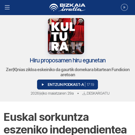
Hiru proposamen hiru egunetan
Zer(K)nias zikloa eskeiniko da gaurtik domekara bitartean Fundicion
aretoan
ENTZUN PODKAST-A
| 17:19
2026(e)ko maiatzaren 29a
•
DESKARGATU
Euskal sorkuntza
eszeniko independientea