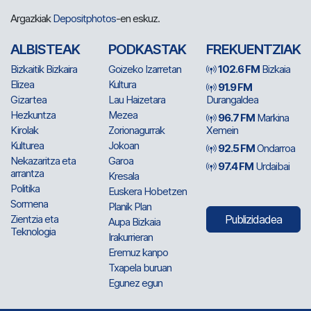
Argazkiak
Depositphotos
-en eskuz.
ALBISTEAK
PODKASTAK
FREKUENTZIAK
Bizkaitik Bizkaira
Goizeko Izarretan
102.6 FM
Bizkaia
Elizea
Kultura
91.9 FM
Gizartea
Lau Haizetara
Durangaldea
Hezkuntza
Mezea
96.7 FM
Markina
Kirolak
Zorionagurrak
Xemein
Kulturea
Jokoan
92.5 FM
Ondarroa
Nekazaritza eta
Garoa
97.4 FM
Urdaibai
arrantza
Kresala
Politika
Euskera Hobetzen
Sormena
Planik Plan
Zientzia eta
Publizidadea
Aupa Bizkaia
Teknologia
Irakurrieran
Eremuz kanpo
Txapela buruan
Egunez egun