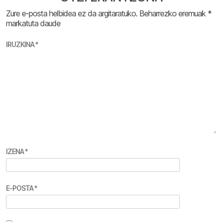
Zure e-posta helbidea ez da argitaratuko.
Beharrezko eremuak
*
markatuta daude
IRUZKINA
*
IZENA
*
E-POSTA
*