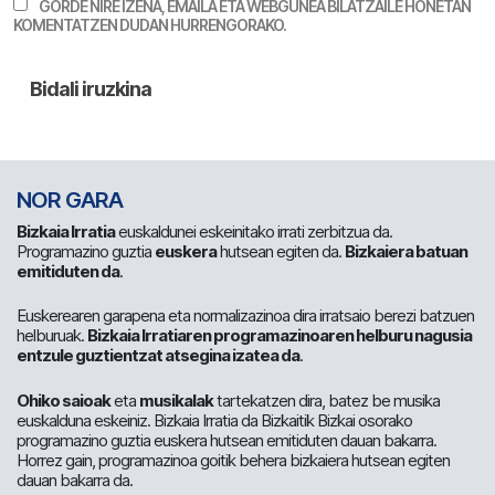
GORDE NIRE IZENA, EMAILA ETA WEBGUNEA BILATZAILE HONETAN
KOMENTATZEN DUDAN HURRENGORAKO.
NOR GARA
Bizkaia Irratia
euskaldunei eskeinitako irrati zerbitzua da.
Programazino guztia
euskera
hutsean egiten da.
Bizkaiera batuan
emitiduten da
.
Euskerearen garapena eta normalizazinoa dira irratsaio berezi batzuen
helburuak.
Bizkaia Irratiaren programazinoaren helburu nagusia
entzule guztientzat atsegina izatea da
.
Ohiko saioak
eta
musikalak
tartekatzen dira, batez be musika
euskalduna eskeiniz. Bizkaia Irratia da Bizkaitik Bizkai osorako
programazino guztia euskera hutsean emitiduten dauan bakarra.
Horrez gain, programazinoa goitik behera bizkaiera hutsean egiten
dauan bakarra da.