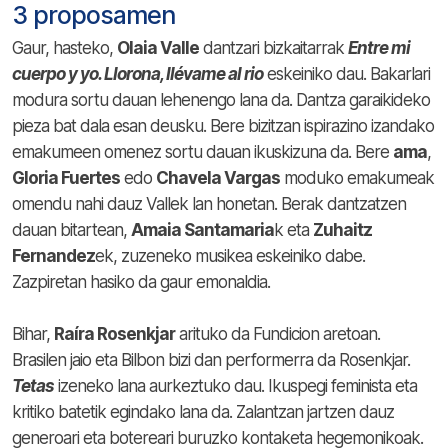
3 proposamen
Gaur, hasteko,
Olaia Valle
dantzari bizkaitarrak
Entre mi
cuerpo y yo. Llorona, llévame al rio
eskeiniko dau. Bakarlari
modura sortu dauan lehenengo lana da. Dantza garaikideko
pieza bat dala esan deusku. Bere bizitzan ispirazino izandako
emakumeen omenez sortu dauan ikuskizuna da. Bere
ama
,
Gloria Fuertes
edo
Chavela Vargas
moduko emakumeak
omendu nahi dauz Vallek lan honetan. Berak dantzatzen
dauan bitartean,
Amaia Santamaria
k eta
Zuhaitz
Fernandez
ek, zuzeneko musikea eskeiniko dabe.
Zazpiretan hasiko da gaur emonaldia.
Bihar,
Raíra Rosenkjar
arituko da Fundicion aretoan.
Brasilen jaio eta Bilbon bizi dan performerra da Rosenkjar.
Tetas
izeneko lana aurkeztuko dau. Ikuspegi feminista eta
kritiko batetik egindako lana da. Zalantzan jartzen dauz
generoari eta botereari buruzko kontaketa hegemonikoak.