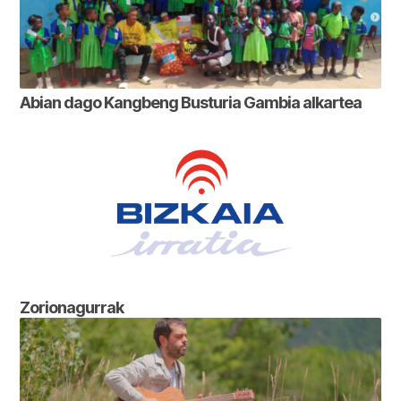
Abian dago Kangbeng Busturia Gambia alkartea
Zorionagurrak