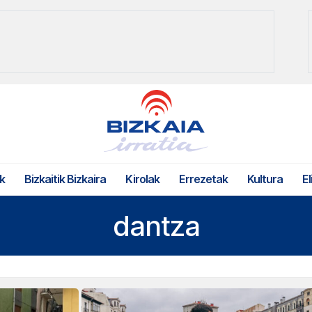
k
Bizkaitik Bizkaira
Kirolak
Errezetak
Kultura
El
dantza