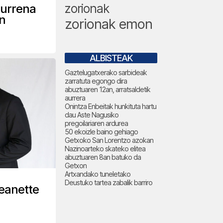
zorionak
eurrena
n
zorionak emon
ALBISTEAK
Gaztelugatxerako sarbideak
zarratuta egongo dira
abuztuaren 12an, arratsaldetik
aurrera
Onintza Enbeitak hunkituta hartu
dau Aste Nagusiko
pregoilariaren ardurea
50 ekoizle baino gehiago
Getxoko San Lorentzo azokan
Nazinoarteko skateko elitea
abuztuaren 8an batuko da
Getxon
Artxandako tuneletako
Deustuko tartea zabalik barriro
Jeanette