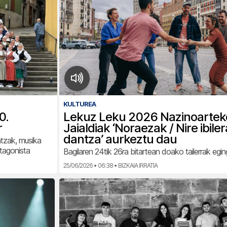
KULTUREA
0.
Lekuz Leku 2026 Nazinoartek
r
Jaialdiak ‘Noraezak / Nire ibile
dantza’ aurkeztu dau
ntzak, musika
otagonista
Bagilaren 24tik 26ra bitartean doako tailerrak egin
25/06/2026 • 06:38 • BIZKAIA IRRATIA