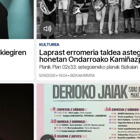
KULTUREA
kiegiren
Laprast erromeria taldea aste
honetan Ondarroako Kamiñaz
Planik Plan 02x33: astegoieneko planak Bizkaian
5/06/2026 • 16:04 • BIZKAIA IRRATIA