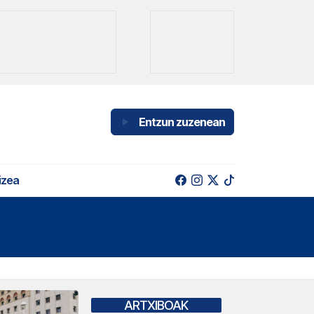
Entzun zuzenean
izea
ARTXIBOAK