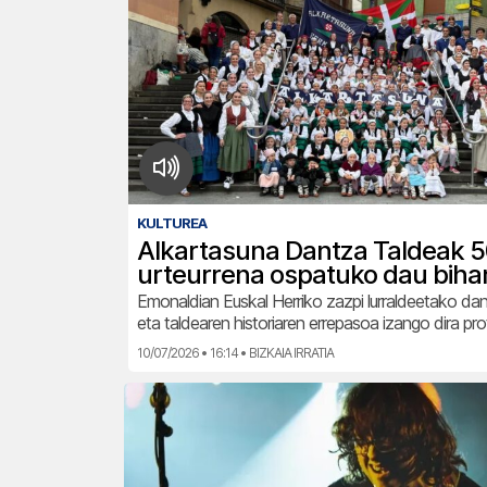
KULTUREA
Alkartasuna Dantza Taldeak 5
urteurrena ospatuko dau biha
Emonaldian Euskal Herriko zazpi lurraldeetako da
eta taldearen historiaren errepasoa izango dira pr
10/07/2026 • 16:14 • BIZKAIA IRRATIA