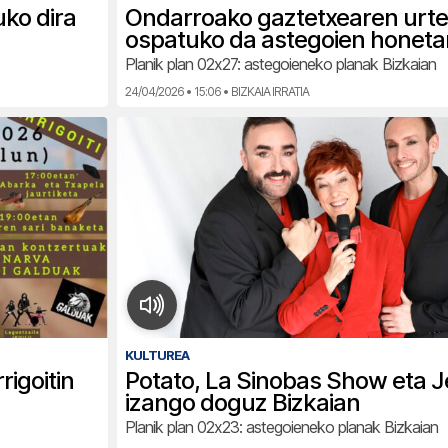
ko dira
Ondarroako gaztetxearen urt
ospatuko da astegoien honeta
Planik plan 02x27: astegoieneko planak Bizkaian
24/04/2026 • 15:06 • BIZKAIA IRRATIA
KULTUREA
rigoitin
Potato, La Sinobas Show eta 
izango doguz Bizkaian
Planik plan 02x23: astegoieneko planak Bizkaian