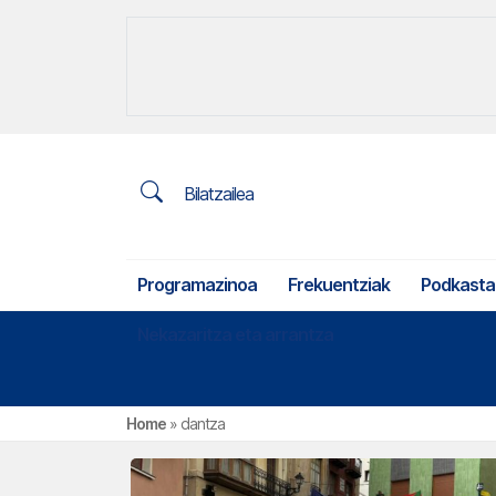
Bilatzailea
Programazinoa
Frekuentziak
Podkasta
Nekazaritza eta arrantza
Home
»
dantza