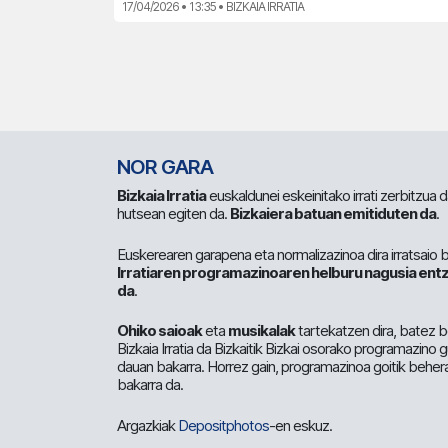
17/04/2026 • 13:35 • BIZKAIA IRRATIA
NOR GARA
Bizkaia Irratia
euskaldunei eskeinitako irrati zerbitzua
hutsean egiten da.
Bizkaiera batuan emitiduten da
.
Euskerearen garapena eta normalizazinoa dira irratsaio 
Irratiaren programazinoaren helburu nagusia entz
da
.
Ohiko saioak
eta
musikalak
tartekatzen dira, batez b
Bizkaia Irratia da Bizkaitik Bizkai osorako programazino
dauan bakarra. Horrez gain, programazinoa goitik beher
bakarra da.
Argazkiak
Depositphotos
-en eskuz.