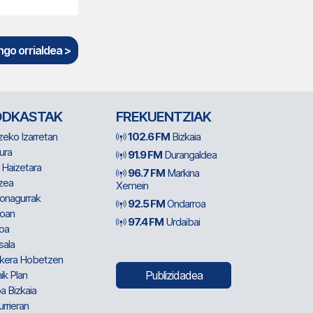
go orrialdea >
ODKASTAK
FREKUENTZIAK
zeko Izarretan
102.6 FM
Bizkaia
ura
91.9 FM
Durangaldea
 Haizetara
96.7 FM
Markina
zea
Xemein
ionagurrak
92.5 FM
Ondarroa
oan
97.4 FM
Urdaibai
oa
sala
kera Hobetzen
ik Plan
Publizidadea
a Bizkaia
urrieran