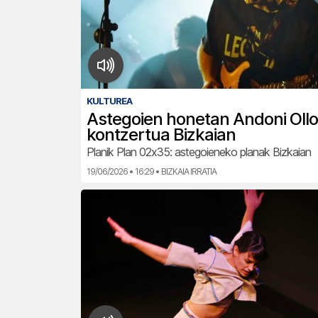
KULTUREA
Astegoien honetan Andoni Ollo
kontzertua Bizkaian
Planik Plan 02x35: astegoieneko planak Bizkaian
19/06/2026 • 16:29 • BIZKAIA IRRATIA