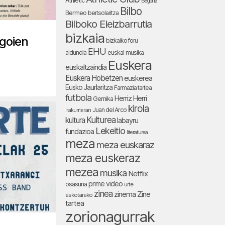
Athletic
Begoña
Bilbo
Bermeo
bertsolaritza
Bilboko Eleizbarrutia
bizkaia
egoien
bizkaiko foru
EHU
aldundia
euskal musika
Euskera
euskaltzaindia
Euskera Hobetzen
euskerea
Eusko Jaurlaritza
Farmazia tartea
futbola
Herriz Herri
Gernika
kirola
Juan del Arco
Irakurrieran
Kulturea
kultura
labayru
Lekeitio
fundazioa
literaturea
meza
meza euskaraz
meza euskeraz
mezea
musika
Netflix
prime video
osasuna
urte
zinea
zinema
Zine
askotarako
tartea
zorionagurrak