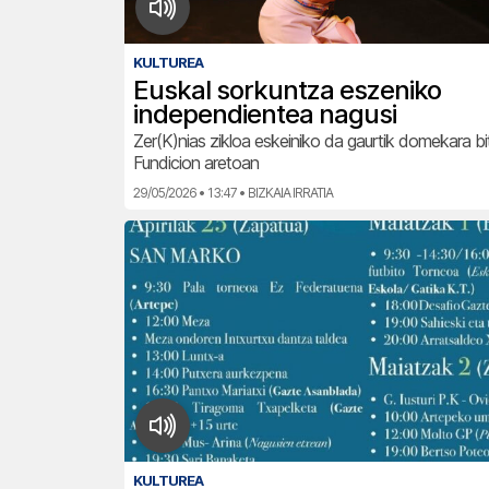
KULTUREA
Euskal sorkuntza eszeniko
independientea nagusi
Zer(K)nias zikloa eskeiniko da gaurtik domekara bi
Fundicion aretoan
29/05/2026 • 13:47 • BIZKAIA IRRATIA
KULTUREA