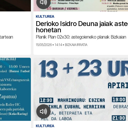
KULTUREA
Derioko Isidro Deuna jaiak ast
honetan
tartean
Planik Plan 02x30: astegoieneko planak Bizkaian
15/05/2026 • 14:14 • BIZKAIA IRRATIA
KULTUREA