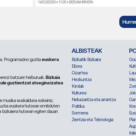
14/03/2026 • 11:05 • BIZKAIA IRRATIA
Hurren
ALBISTEAK
P
 da. Programazino guztia
euskera
Bizkaitik Bizkaira
Goi
Elizea
Kult
Gizartea
Lau
berezi batzuen helburuak.
Bizkaia
Hezkuntza
Me
ule guztientzat atsegina izatea
Kirolak
Zor
Kulturea
Jok
Nekazaritza eta arrantza
Gar
e musika euskalduna eskeiniz.
 guztia euskera hutsean emitiduten
Politika
Kre
a bizkaiera hutsean egiten dauan
Sormena
Eus
Zientzia eta Teknologia
Plan
Aup
Irak