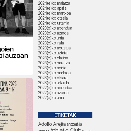
2024(e)ko maiatza
2024(e)ko apirila
2024(e)ko martxoa
2024(e)ko otsaila
2024(e)ko urtarrila
2023(e)ko abendua
2023(e)ko azaroa
2023(e)ko urria
2023(e)ko iraila
goien
2023(e)ko abuztua
2023(e)ko uztaila
pi auzoan
2023(e)ko ekaina
2023(e)ko maiatza
2023(e)ko apirila
2023(e)ko martxoa
2023(e)ko otsaila
2023(e)ko urtarrila
2022(e)ko abendua
2022(e)ko azaroa
2022(e)ko urria
ETIKETAK
Adolfo Arejita
antzerkia
Athletic Club