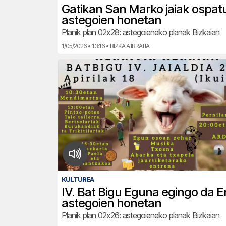
Gatikan San Marko jaiak ospatu
astegoien honetan
Planik plan 02x28: astegoieneko planak Bizkaian
1/05/2026 • 13:16 • BIZKAIA IRRATIA
KULTUREA
IV. Bat Bigu Eguna egingo da Er
astegoien honetan
Planik plan 02x26: astegoieneko planak Bizkaian