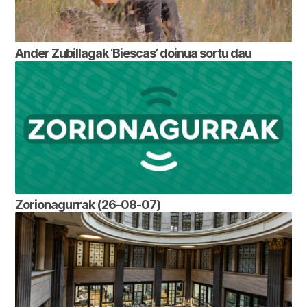
Ander Zubillagak ‘Biescas’ doinua sortu dau
Zorionagurrak (26-08-07)