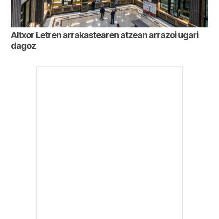
Altxor Letren arrakastearen atzean arrazoi ugari
dagoz