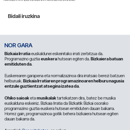
NOR GARA
Bizkaia Irratia
euskaldunei eskeinitako irrati zerbitzua da.
Programazino guztia
euskera
hutsean egiten da.
Bizkaiera batuan
emitiduten da
.
Euskerearen garapena eta normalizazinoa dira irratsaio berezi batzuen
helburuak.
Bizkaia Irratiaren programazinoaren helburu nagusia
entzule guztientzat atsegina izatea da
.
Ohiko saioak
eta
musikalak
tartekatzen dira, batez be musika
euskalduna eskeiniz. Bizkaia Irratia da Bizkaitik Bizkai osorako
programazino guztia euskera hutsean emitiduten dauan bakarra.
Horrez gain, programazinoa goitik behera bizkaiera hutsean egiten
dauan bakarra da.