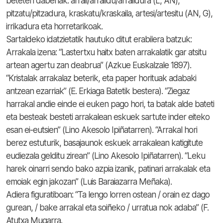
beteten dabenak: arrail/arraildu/arraildura (L, AN),
pitzatu/pitzadura, kraskatu/kraskaila, artesi/artesitu (AN, G),
irrikadura eta horretarikoak.
Sartaldeko idatzietatik hautuko ditut erabilera batzuk:
Arrakala izena: “Lastertxu haitx baten arrakalatik gar atsitu
artean agertu zan deabrua” (Azkue Euskalzale 1897).
“Kristalak arrakalaz beterik, eta paper horituak adabaki
antzean ezarriak” (E. Erkiaga Batetik bestera). “Ziegaz
harrakal andie einde ei euken pago hori, ta batak alde bateti
eta besteak besteti arrakalean eskuek sartute inder eiteko
esan ei-eutsien” (Lino Akesolo Ipiñatarren). “Arrakal hori
berez estuturik, basajaunok eskuek arrakalean katigitute
eudiezala gelditu zirean” (Lino Akesolo Ipiñatarren). “Leku
harek oinarri sendo bako azpia izanik, patinari arrakalak eta
emoiak egin jakozan” (Luis Baraiazarra Meñaka).
Adiera figuratiboan: “Ta lengo lorren ostean / orain ez dago
gurean, / bake arrakal eta soiñeko / urratua nok adaba” (F.
Atutxa Mugarra.