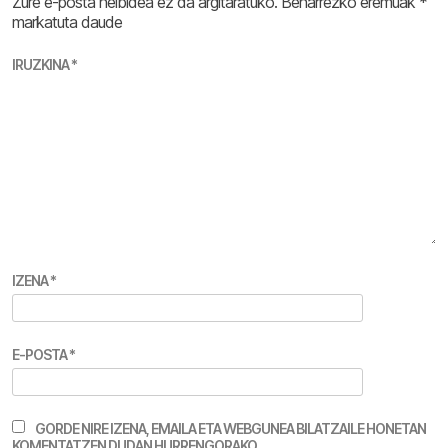
Zure e-posta helbidea ez da argitaratuko.
Beharrezko eremuak
*
markatuta daude
IRUZKINA
*
IZENA
*
E-POSTA
*
GORDE NIRE IZENA, EMAILA ETA WEBGUNEA BILATZAILE HONETAN
KOMENTATZEN DUDAN HURRENGORAKO.