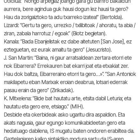
Otxolua: “Nongo arpegiaz joango gara gu barriro bakaldun
aurrera, bere agindua guk hausi dogun lez hausi ta gero?
Hau da zorigaiztoko ta adu txarreko izatea!” (Bertolda).
Lizardi: “Gertu ta gero, urrezko / txilibitoak / ahoratu, ta abia /
ziran, zabala harrotuz / egoak” (Biotz begietan).
Kanala: “Bada Ebanjelistak ez dabe aitetuten [San Jose], ez
ezteguetan, ez eurak amaitu ta gero” (Jesucristo).
J. San Martin: “Baina, ni gaur arratsaldean zertara etorri ete
nok Eibarrera? Errekauren bat ekarri joat eta etxakiat zer.
Hau dok baltza, Eibarreraino etorri ta gero…»”. “San Antoniok
makilapetu eban Marixak eroian deabrua, lotsari ederrak
pasau erain da gero” (Zirikadak).
K. Mitxelena: “Bide bat hautatu arte, etsita dabil Leturia; eta
hautatu eta gero ere, etsiago.” (MIH).
Desbide eta okerbideak asko ugaritu dira aspaldion. Eta
akats nagusia, gaur egungo komunikabideetan gero eta
hedatuago dabilena, IS mugatu baten ondoren erabiltea da.
Gaztelaniaren kalko sintaktiko modura sartu da IS-aren