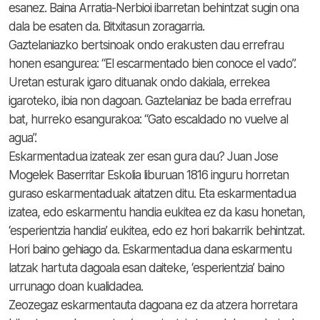
esanez. Baina Arratia-Nerbioi ibarretan behintzat sugin ona
dala be esaten da. Bitxitasun zoragarria.
Gaztelaniazko bertsinoak ondo erakusten dau errefrau
honen esangurea: “El escarmentado bien conoce el vado”.
Uretan esturak igaro dituanak ondo dakiala, errekea
igaroteko, ibia non dagoan. Gaztelaniaz be bada errefrau
bat, hurreko esangurakoa: “Gato escaldado no vuelve al
agua”.
Eskarmentadua izateak zer esan gura dau? Juan Jose
Mogelek Baserritar Eskolia liburuan 1816 inguru horretan
guraso eskarmentaduak aitatzen ditu. Eta eskarmentadua
izatea, edo eskarmentu handia eukitea ez da kasu honetan,
‘esperientzia handia’ eukitea, edo ez hori bakarrik behintzat.
Hori baino gehiago da. Eskarmentadua dana eskarmentu
latzak hartuta dagoala esan daiteke, ‘esperientzia’ baino
urrunago doan kualidadea.
Zeozegaz eskarmentauta dagoana ez da atzera horretara