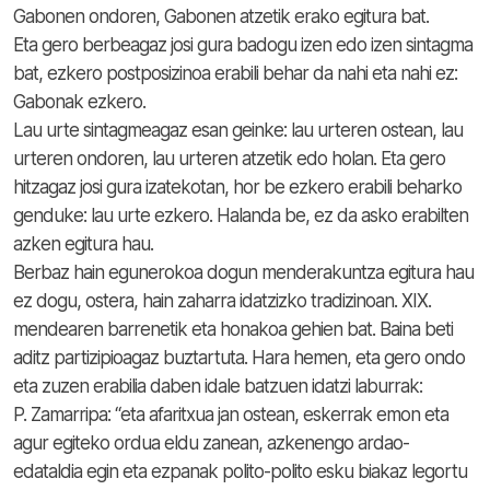
Gabonen ondoren, Gabonen atzetik erako egitura bat.
Eta gero berbeagaz josi gura badogu izen edo izen sintagma
bat, ezkero postposizinoa erabili behar da nahi eta nahi ez:
Gabonak ezkero.
Lau urte sintagmeagaz esan geinke: lau urteren ostean, lau
urteren ondoren, lau urteren atzetik edo holan. Eta gero
hitzagaz josi gura izatekotan, hor be ezkero erabili beharko
genduke: lau urte ezkero. Halanda be, ez da asko erabilten
azken egitura hau.
Berbaz hain egunerokoa dogun menderakuntza egitura hau
ez dogu, ostera, hain zaharra idatzizko tradizinoan. XIX.
mendearen barrenetik eta honakoa gehien bat. Baina beti
aditz partizipioagaz buztartuta. Hara hemen, eta gero ondo
eta zuzen erabilia daben idale batzuen idatzi laburrak:
P. Zamarripa: “eta afaritxua jan ostean, eskerrak emon eta
agur egiteko ordua eldu zanean, azkenengo ardao-
edataldia egin eta ezpanak polito-polito esku biakaz legortu