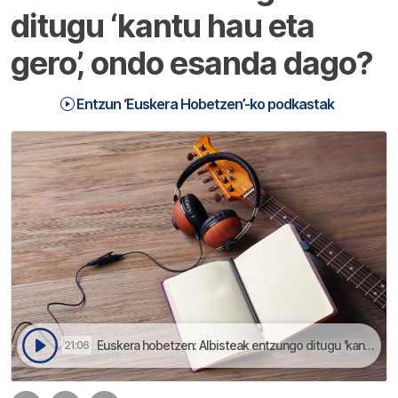
ditugu ‘kantu hau eta
gero’, ondo esanda dago?
Entzun ‘Euskera Hobetzen’-ko podkastak
Euskera hobetzen: Albisteak entzungo ditugu 'kantu hau eta gero', ondo esanda dago? | Euskera Hobetzen
21:06