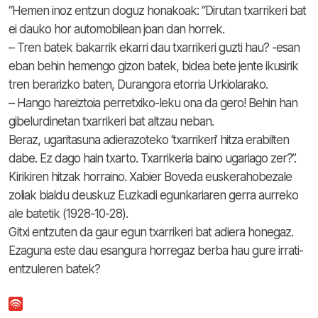
“Hemen inoz entzun doguz honakoak: “Dirutan txarrikeri bat
ei dauko hor automobilean joan dan horrek.
– Tren batek bakarrik ekarri dau txarrikeri guzti hau? -esan
eban behin hemengo gizon batek, bidea bete jente ikusirik
tren berarizko baten, Durangora etorria Urkiolarako.
– Hango hareiztoia perretxiko-leku ona da gero! Behin han
gibelurdinetan txarrikeri bat altzau neban.
Beraz, ugaritasuna adierazoteko ‘txarrikeri’ hitza erabilten
dabe. Ez dago hain txarto. Txarrikeria baino ugariago zer?”.
Kirikiren hitzak horraino. Xabier Boveda euskerahobezale
zoliak bialdu deuskuz Euzkadi egunkariaren gerra aurreko
ale batetik (1928-10-28).
Gitxi entzuten da gaur egun txarrikeri bat adiera honegaz.
Ezaguna este dau esangura horregaz berba hau gure irrati-
entzuleren batek?