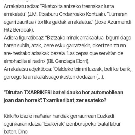
Arrakalatu adiza: “Pikatxoi ta antzeko tresnakaz lurra
arrakalatu” (J.M. Etxaburu Ondarroako Kontuak). “Lurraren
egarri zauritua / tortika galdak arrakalatua.” (Joxe Azurmendi
Hitz Berdeak).
Adiera figuratiboaz: “Bizitzako minak arrakalatua, bigurri dago
haren subila, aitak, bere esku garratzekin, okertzen zituan
are-hesirako adaskak bezela. ‘Las cepas que servirían de
almohadilla al rastro’ (Bit. Gandiaga Elorri).
Arrakalatsu adjektiboa: “Olaldeko tximini luzeak, beti ke barik,
geroago ta arrakalatsuago ikusten dodazan (…).
“Dirutan TXARRIKERI bat ei dauko hor automobilean
joan dan horrek”. Txarrikeri bat, zer esateko?
Kirikiño idazle mañariar handiak gerraurrean Euzkadi
egunkarian idatzia “Esakerak” izenburupeko txatal labur
baten. Dino: