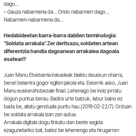
dago…
– Gauza nabarmena da… Ondo nabarmen dago…
Nabarmen-nabarmena da…
Hedabideetan barra-barra dabilen terminologia:
“Soldata arrakala”. Zer deritxazu, soldaten artean
diferentzia handia dagoanean arrakalea dagoala
esateari?
Juan Manu Etxebarria irakasleak bialdu deuskun oharra,
berari belarrira gogor egiten jakola eta. Eskerrik asko, Juan
Manu euskerahobezale finari. Lehenago be inoiz jorratu
dogun puntua berau. Badira urte batzuk, labur baino ez
bada be, aitatu genduala puntu hau (2018-02-22/7). Orduan
be soldata arrakala izan zan autua.
Arrakala digitala dogu finkatu dan beste segida
ezagunetariko bat, batez be lehenengo eta hirugarren