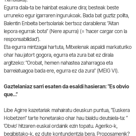
Egurra dala-ta be hainbat esakune dira; besteak beste
urruneko egur igarraren ingurukoak. Bada bat guztiz polita,
Balentin Enbeita bertsolariak bertsoz darabilena: “Aitan
lepora egurrak bota” (Nere apurra) (= ‘hacer cargar con la
responsabilidad’).
Eta egurra mintzagai hartuta, Mitxelenak aspaldi markaturiko
ohar hau jatort gogora, egurra eta zura bat ez dirala
argitzeko: “Orobat, hemen nahastea zaharragoa eta
barreiatuagoa bada ere, egurra ez da zura” (MEIG VI).
Gaztelaniaz sarri esaten da esaldi hasieran: “Es obvio
que…”
Libe Agirre kazetariak mahairatu deuskun puntua, “Euskera
Hobetzen” tarte honetarako ohar hau bialdu deutsiela-ta: “
‘Obvio’ hitzaren euskal ordainik ezin topatu. Ageriko-k,
begibistako-k, ez dute kontundentzia bera. Proposamenik?