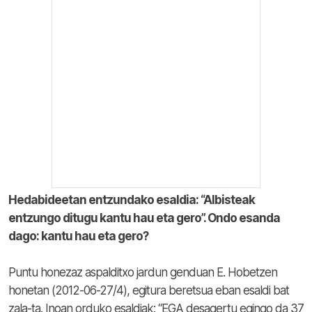
Hedabideetan entzundako esaldia: “Albisteak
entzungo ditugu kantu hau eta gero”. Ondo esanda
dago: kantu hau eta gero?
Puntu honezaz aspalditxo jardun genduan E. Hobetzen
honetan (2012-06-27/4), egitura beretsua eban esaldi bat
zala-ta. Inoan orduko esaldiak: “EGA desagertu egingo da 37