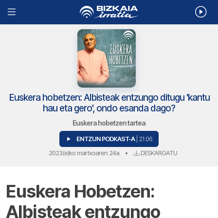
Euskera hobetzen: Albisteak entzungo ditugu 'kantu
hau eta gero', ondo esanda dago?
Euskera hobetzen tartea
ENTZUN PODKAST-A
| 21:06
2023(e)ko martxoaren 24a
•
DESKARGATU
Euskera Hobetzen:
Albisteak entzungo