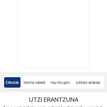
Etiketak
brecha salarial
hau eta gero
soldata arrakala
UTZI ERANTZUNA