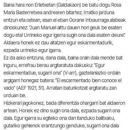
Baina hara non Erletxetan (Galdakaon) be batu dogu Rosa
Maria Basterretxea andrearen bitartez. Irratiko jarduna
entzun eta ostean, esan ei eban Gorane Intxaurraga alabeak
dinoskunez: “Juan Manuel aittu dauen hori geuk be esaten
dogu eta! Urrineko egur igerra sugin ona dala esaten deure”.
Aldaera honek ez dau aitatzen egur eskarmentadurik,
ezpada urrineko egur igarra.
Ez da asko entzuna, dana dala, baina orain dala mende bat
inguru, errefrau berau argitaratuta dakusku: “Egur
eskarmentadue, sugarri ona” (V-arr), gaztelaniazko ordain
argigarri honegaz batera: “El escarmentado bien conoce el
vado” (AEF 1921, 51). Arratian baturikotzat argitaratu zan
orduan be.
Hizkerari jagokonez, bada diferentzia ohargarri bat aldaeron
artean. Honek ez dino sugin ona dala, ezpada sugarri ona
dala. Egur igarra su egiteko ona dan itanduko balitxaku,
gutariko gehienok erantzungo genduke, sugarri ona dala