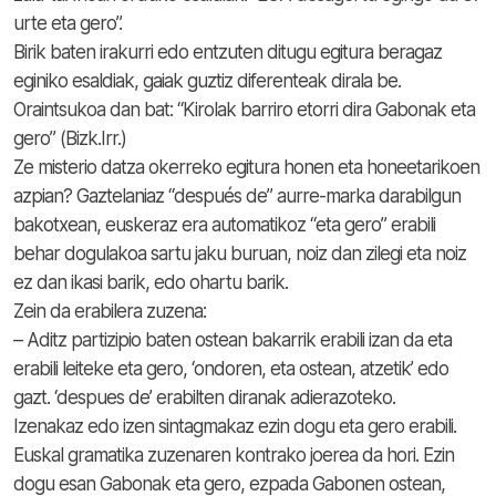
urte eta gero”.
Birik baten irakurri edo entzuten ditugu egitura beragaz
eginiko esaldiak, gaiak guztiz diferenteak dirala be.
Oraintsukoa dan bat: “Kirolak barriro etorri dira Gabonak eta
gero” (Bizk.Irr.)
Ze misterio datza okerreko egitura honen eta honeetarikoen
azpian? Gaztelaniaz “después de” aurre-marka darabilgun
bakotxean, euskeraz era automatikoz “eta gero” erabili
behar dogulakoa sartu jaku buruan, noiz dan zilegi eta noiz
ez dan ikasi barik, edo ohartu barik.
Zein da erabilera zuzena:
– Aditz partizipio baten ostean bakarrik erabili izan da eta
erabili leiteke eta gero, ‘ondoren, eta ostean, atzetik’ edo
gazt. ‘despues de’ erabilten diranak adierazoteko.
Izenakaz edo izen sintagmakaz ezin dogu eta gero erabili.
Euskal gramatika zuzenaren kontrako joerea da hori. Ezin
dogu esan Gabonak eta gero, ezpada Gabonen ostean,