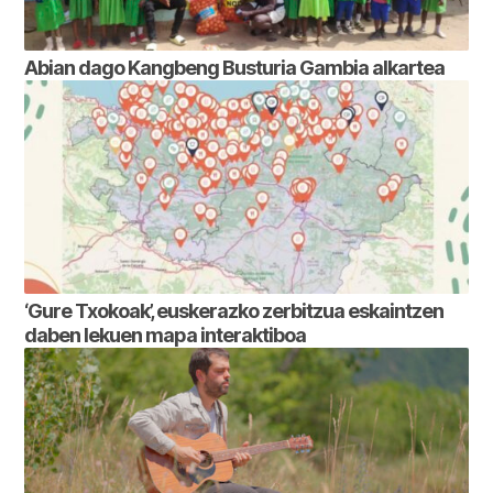
Abian dago Kangbeng Busturia Gambia alkartea
‘Gure Txokoak’, euskerazko zerbitzua eskaintzen
daben lekuen mapa interaktiboa