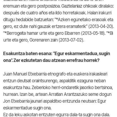
eremuan eta gero postposizioa. Gaztelaniaz ohikoak diralako:
después de cuatro años eta ildo horretakoak. Halan irakurri
ditugu hedabide batzuetan: “*Azken egunetako erasoak eta
gero, ez dute nahi gauzak ertzera eramaterik” (2013-04-20).
“*Berrogeita hamar urte eta gero Eibarren (2013-05-18). “*Bi
urte eta gero, Gorenaren zain (2013-07-02).
Esakuntza baten esana: “Egur eskarmentadua, sugin
ona”. Zer ezkutetan dau atzean errefrau horrek?
Juan Manuel Etxebarria etnografo eta euskera irakasleari
entzun deutsat oraintsurengo, aspalditik ezaguna neban
esakuntza hau. Zeberioko herri-ondaretik jasoriko bertsinoa,
hurrean. Izan be, artean Arratian Arantzazuko seme dogun
Jon Etxebarria jaunari aspalditxo entzunda neutsan: Egur
eskarmentadue sugin ona.
Ez da leku askotan entzuten egurra dala-ta sugin ona dala.