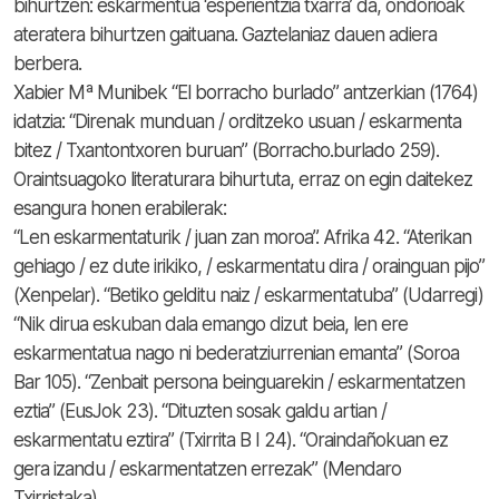
bihurtzen: eskarmentua ‘esperientzia txarra’ da, ondorioak
ateratera bihurtzen gaituana. Gaztelaniaz dauen adiera
berbera.
Xabier Mª Munibek “El borracho burlado” antzerkian (1764)
idatzia: “Direnak munduan / orditzeko usuan / eskarmenta
bitez / Txantontxoren buruan” (Borracho.burlado 259).
Oraintsuagoko literaturara bihurtuta, erraz on egin daitekez
esangura honen erabilerak:
“Len eskarmentaturik / juan zan moroa”. Afrika 42. “Aterikan
gehiago / ez dute irikiko, / eskarmentatu dira / orainguan pijo”
(Xenpelar). “Betiko gelditu naiz / eskarmentatuba” (Udarregi)
“Nik dirua eskuban dala emango dizut beia, len ere
eskarmentatua nago ni bederatziurrenian emanta” (Soroa
Bar 105). “Zenbait persona beinguarekin / eskarmentatzen
eztia” (EusJok 23). “Dituzten sosak galdu artian /
eskarmentatu eztira” (Txirrita B I 24). “Oraindañokuan ez
gera izandu / eskarmentatzen errezak” (Mendaro
Txirristaka).