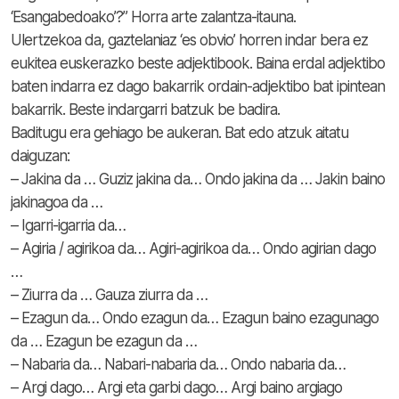
‘Esangabedoako’?” Horra arte zalantza-itauna.
Ulertzekoa da, gaztelaniaz ‘es obvio’ horren indar bera ez
eukitea euskerazko beste adjektibook. Baina erdal adjektibo
baten indarra ez dago bakarrik ordain-adjektibo bat ipintean
bakarrik. Beste indargarri batzuk be badira.
Baditugu era gehiago be aukeran. Bat edo atzuk aitatu
daiguzan:
– Jakina da … Guziz jakina da… Ondo jakina da … Jakin baino
jakinagoa da …
– Igarri-igarria da…
– Agiria / agirikoa da… Agiri-agirikoa da… Ondo agirian dago
…
– Ziurra da … Gauza ziurra da …
– Ezagun da… Ondo ezagun da… Ezagun baino ezagunago
da … Ezagun be ezagun da …
– Nabaria da… Nabari-nabaria da… Ondo nabaria da…
– Argi dago… Argi eta garbi dago… Argi baino argiago