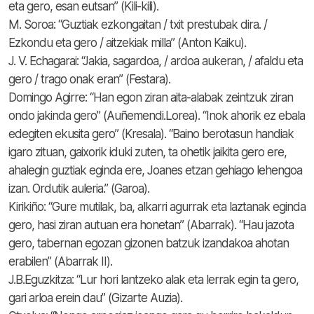
eta gero, esan eutsan” (Kili-kili).
M. Soroa: “Guztiak ezkongaitan / txit prestubak dira. /
Ezkondu eta gero / aitzekiak milla” (Anton Kaiku).
J. V. Echagarai: “Jakia, sagardoa, / ardoa aukeran, / afaldu eta
gero / trago onak eran” (Festara).
Domingo Agirre: “Han egon ziran aita-alabak zeintzuk ziran
ondo jakinda gero” (Auñemendi.Lorea). “Inok ahorik ez ebala
edegiten ekusita gero” (Kresala). “Baino berotasun handiak
igaro zituan, gaixorik iduki zuten, ta ohetik jaikita gero ere,
ahalegin guztiak eginda ere, Joanes etzan gehiago lehengoa
izan. Ordutik auleria.” (Garoa).
Kirikiño: “Gure mutilak, ba, alkarri agurrak eta laztanak eginda
gero, hasi ziran autuan era honetan” (Abarrak). “Hau jazota
gero, tabernan egozan gizonen batzuk izandakoa ahotan
erabilen” (Abarrak II).
J.B.Eguzkitza: “Lur hori lantzeko alak eta lerrak egin ta gero,
gari arloa erein dau” (Gizarte Auzia).