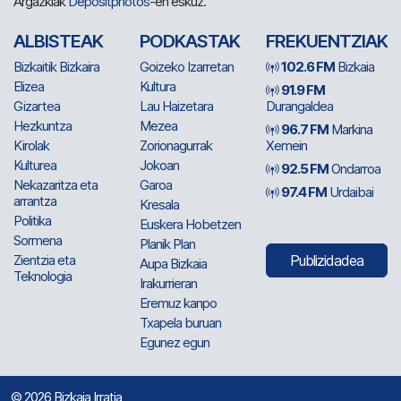
Argazkiak
Depositphotos
-en eskuz.
ALBISTEAK
PODKASTAK
FREKUENTZIAK
Bizkaitik Bizkaira
Goizeko Izarretan
102.6 FM
Bizkaia
Elizea
Kultura
91.9 FM
Gizartea
Lau Haizetara
Durangaldea
Hezkuntza
Mezea
96.7 FM
Markina
Kirolak
Zorionagurrak
Xemein
Kulturea
Jokoan
92.5 FM
Ondarroa
Nekazaritza eta
Garoa
97.4 FM
Urdaibai
arrantza
Kresala
Politika
Euskera Hobetzen
Sormena
Planik Plan
Zientzia eta
Publizidadea
Aupa Bizkaia
Teknologia
Irakurrieran
Eremuz kanpo
Txapela buruan
Egunez egun
© 2026 Bizkaia Irratia