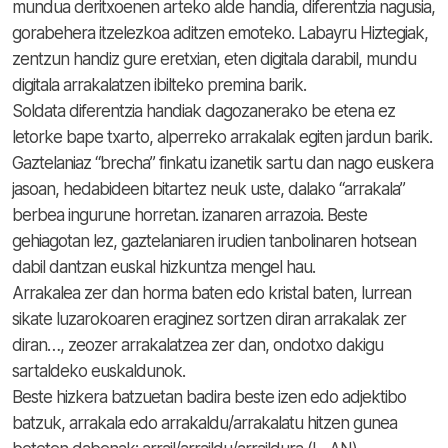
mundua deritxoenen arteko alde handia, diferentzia nagusia,
gorabehera itzelezkoa aditzen emoteko. Labayru Hiztegiak,
zentzun handiz gure eretxian, eten digitala darabil, mundu
digitala arrakalatzen ibilteko premina barik.
Soldata diferentzia handiak dagozanerako be etena ez
letorke bape txarto, alperreko arrakalak egiten jardun barik.
Gaztelaniaz “brecha” finkatu izanetik sartu dan nago euskera
jasoan, hedabideen bitartez neuk uste, dalako “arrakala”
berbea ingurune horretan. izanaren arrazoia. Beste
gehiagotan lez, gaztelaniaren irudien tanbolinaren hotsean
dabil dantzan euskal hizkuntza mengel hau.
Arrakalea zer dan horma baten edo kristal baten, lurrean
sikate luzarokoaren eraginez sortzen diran arrakalak zer
diran…, zeozer arrakalatzea zer dan, ondotxo dakigu
sartaldeko euskaldunok.
Beste hizkera batzuetan badira beste izen edo adjektibo
batzuk, arrakala edo arrakaldu/arrakalatu hitzen gunea