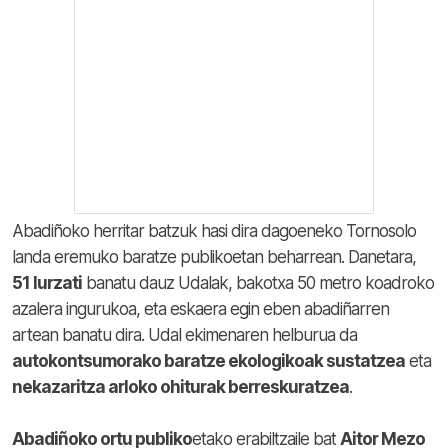
Abadiñoko herritar batzuk hasi dira dagoeneko Tornosolo
landa eremuko baratze publikoetan beharrean. Danetara,
51 lurzati
banatu dauz Udalak, bakotxa 50 metro koadroko
azalera ingurukoa, eta eskaera egin eben abadiñarren
artean banatu dira. Udal ekimenaren helburua da
autokontsumorako baratze ekologikoak sustatzea
eta
nekazaritza arloko ohiturak berreskuratzea
.
Abadiñoko ortu publiko
etako erabiltzaile bat
Aitor Mezo