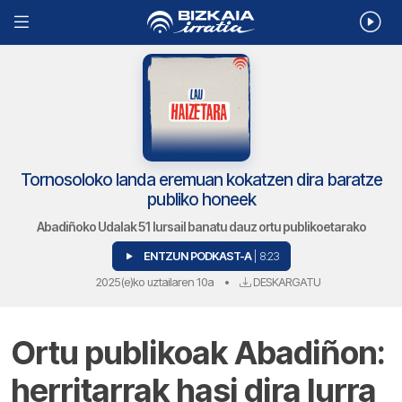
Tornosoloko landa eremuan kokatzen dira baratze
publiko honeek
Abadiñoko Udalak 51 lursail banatu dauz ortu publikoetarako
ENTZUN PODKAST-A
| 8:23
2025(e)ko uztailaren 10a
•
DESKARGATU
Ortu publikoak Abadiñon:
herritarrak hasi dira lurra