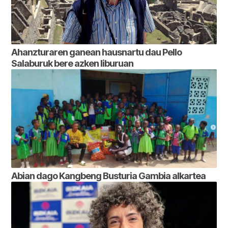
Ahanzturaren ganean hausnartu dau Pello
Salaburuk bere azken liburuan
Abian dago Kangbeng Busturia Gambia alkartea