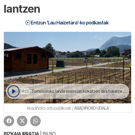
lantzen
Entzun ‘Lau Haizetara’-ko podkastak
Tornosoloko landa eremuan kokatzen dira baratze publiko honeek | Lau Haizetara
8:23
Abadiñoko ortu publikoak /
ABADIÑOKO UDALA
BIZKAIA IRRATIA
| BILBO