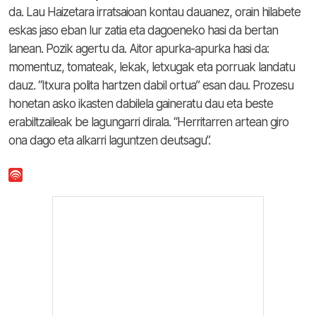
da. Lau Haizetara irratsaioan kontau dauanez, orain hilabete
eskas jaso eban lur zatia eta dagoeneko hasi da bertan
lanean. Pozik agertu da. Aitor apurka-apurka hasi da:
momentuz, tomateak, lekak, letxugak eta porruak landatu
dauz. “Itxura polita hartzen dabil ortua” esan dau. Prozesu
honetan asko ikasten dabilela gaineratu dau eta beste
erabiltzaileak be lagungarri dirala. “Herritarren artean giro
ona dago eta alkarri laguntzen deutsagu”.