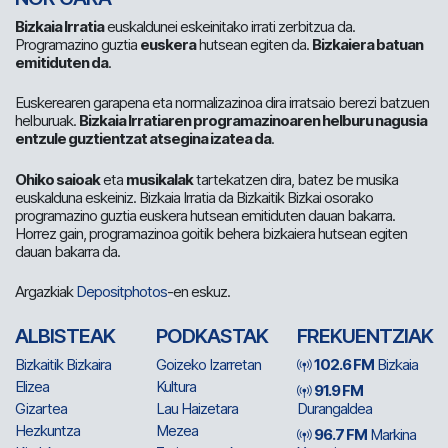
Bizkaia Irratia
euskaldunei eskeinitako irrati zerbitzua da.
Programazino guztia
euskera
hutsean egiten da.
Bizkaiera batuan
emitiduten da
.
Euskerearen garapena eta normalizazinoa dira irratsaio berezi batzuen
helburuak.
Bizkaia Irratiaren programazinoaren helburu nagusia
entzule guztientzat atsegina izatea da
.
Ohiko saioak
eta
musikalak
tartekatzen dira, batez be musika
euskalduna eskeiniz. Bizkaia Irratia da Bizkaitik Bizkai osorako
programazino guztia euskera hutsean emitiduten dauan bakarra.
Horrez gain, programazinoa goitik behera bizkaiera hutsean egiten
dauan bakarra da.
Argazkiak
Depositphotos
-en eskuz.
ALBISTEAK
PODKASTAK
FREKUENTZIAK
Bizkaitik Bizkaira
Goizeko Izarretan
102.6 FM
Bizkaia
Elizea
Kultura
91.9 FM
Gizartea
Lau Haizetara
Durangaldea
Hezkuntza
Mezea
96.7 FM
Markina