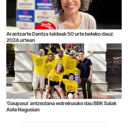
Arantzarte Dantza taldeak 50 urte beteko dauz
2024.urtean
‘Gaupasa’ antzezlana estreinauko dau BBK Salak
Aste Nagusian