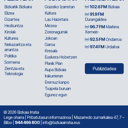
Bizkaitik Bizkaira
Goizeko Izarretan
102.6 FM
Bizkaia
Elizea
Kultura
91.9 FM
Gizartea
Lau Haizetara
Durangaldea
Hezkuntza
Mezea
96.7 FM
Markina
Kirolak
Zorionagurrak
Xemein
Kulturea
Jokoan
92.5 FM
Ondarroa
Nekazaritza eta
Garoa
97.4 FM
Urdaibai
arrantza
Kresala
Politika
Euskera Hobetzen
Sormena
Planik Plan
Zientzia eta
Publizidadea
Aupa Bizkaia
Teknologia
Irakurrieran
Eremuz kanpo
Txapela buruan
Egunez egun
© 2026 Bizkaia Irratia
Lege oharra
|
Pribatutasun informazinoa
| Mazarredo zumarkalea 47, 7 –
Bilbo |
944 466 800
| info@bizkaiairratia.eus