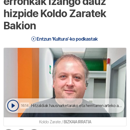
erronkak izango dauz
hizpide Koldo Zaratek
Bakion
Entzun ‘Kultura’-ko podkastak
Hitzaldiak hausnarketarako eta herritarren arteko alkarrizketarako gunea eskaini gura dau | Kultura
16:14
Koldo Zarate /
BIZKAIA IRRATIA