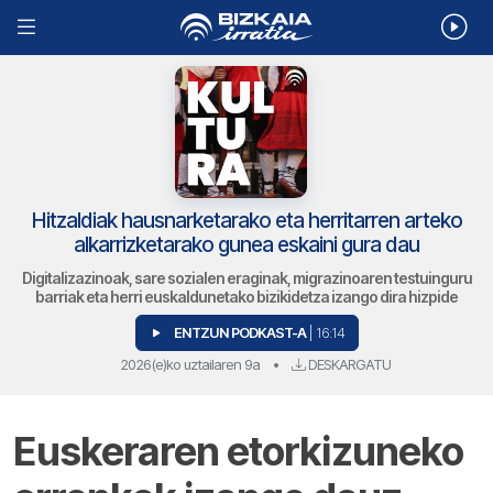
Hitzaldiak hausnarketarako eta herritarren arteko
alkarrizketarako gunea eskaini gura dau
Digitalizazinoak, sare sozialen eraginak, migrazinoaren testuinguru
barriak eta herri euskaldunetako bizikidetza izango dira hizpide
ENTZUN PODKAST-A
| 16:14
2026(e)ko uztailaren 9a
•
DESKARGATU
Euskeraren etorkizuneko