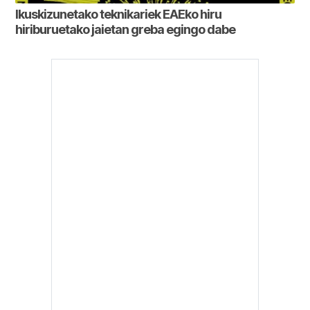
Ikuskizunetako teknikariek EAEko hiru
hiriburuetako jaietan greba egingo dabe