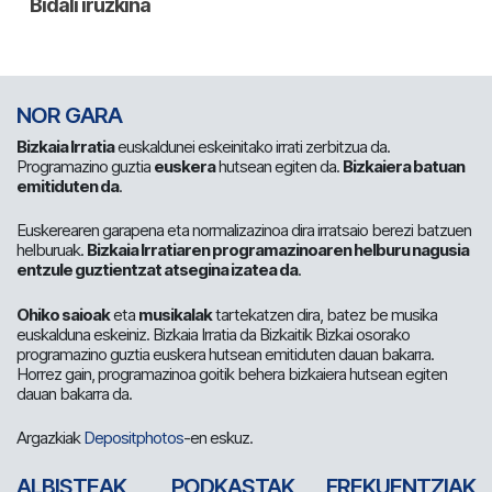
NOR GARA
Bizkaia Irratia
euskaldunei eskeinitako irrati zerbitzua da.
Programazino guztia
euskera
hutsean egiten da.
Bizkaiera batuan
emitiduten da
.
Euskerearen garapena eta normalizazinoa dira irratsaio berezi batzuen
helburuak.
Bizkaia Irratiaren programazinoaren helburu nagusia
entzule guztientzat atsegina izatea da
.
Ohiko saioak
eta
musikalak
tartekatzen dira, batez be musika
euskalduna eskeiniz. Bizkaia Irratia da Bizkaitik Bizkai osorako
programazino guztia euskera hutsean emitiduten dauan bakarra.
Horrez gain, programazinoa goitik behera bizkaiera hutsean egiten
dauan bakarra da.
Argazkiak
Depositphotos
-en eskuz.
ALBISTEAK
PODKASTAK
FREKUENTZIAK