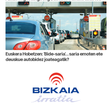
Euskera Hobetzen: ‘Bide-saria’… saria emoten ete
deuskue autobidez joateagatik?