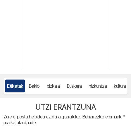
Etiketak
Bakio
bizkaia
Euskera
hizkuntza
kultura
UTZI ERANTZUNA
Zure e-posta helbidea ez da argitaratuko.
Beharrezko eremuak
*
markatuta daude