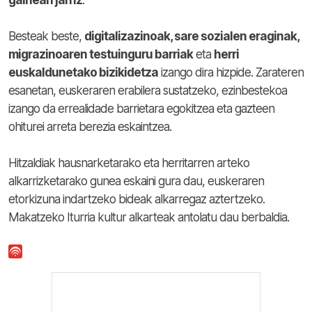
gainean jarriz
.
Besteak beste,
digitalizazinoak, sare sozialen eraginak,
migrazinoaren testuinguru barriak
eta
herri
euskaldunetako bizikidetza
izango dira hizpide. Zarateren
esanetan, euskeraren erabilera sustatzeko, ezinbestekoa
izango da errealidade barrietara egokitzea eta gazteen
ohiturei arreta berezia eskaintzea.
Hitzaldiak hausnarketarako eta herritarren arteko
alkarrizketarako gunea eskaini gura dau, euskeraren
etorkizuna indartzeko bideak alkarregaz aztertzeko.
Makatzeko Iturria kultur alkarteak antolatu dau berbaldia.