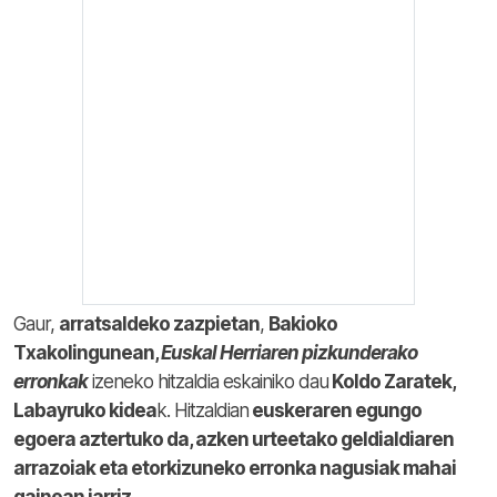
Gaur,
arratsaldeko zazpietan
,
Bakioko
Txakolingunean,
Euskal Herriaren
pizkunderako
erronkak
izeneko hitzaldia eskainiko dau
Koldo Zaratek,
Labayruko kidea
k. Hitzaldian
euskeraren egungo
egoera aztertuko da, azken urteetako geldialdiaren
arrazoiak eta etorkizuneko erronka nagusiak mahai