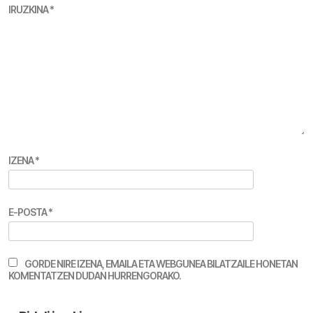
IRUZKINA
*
IZENA
*
E-POSTA
*
GORDE NIRE IZENA, EMAILA ETA WEBGUNEA BILATZAILE HONETAN
KOMENTATZEN DUDAN HURRENGORAKO.