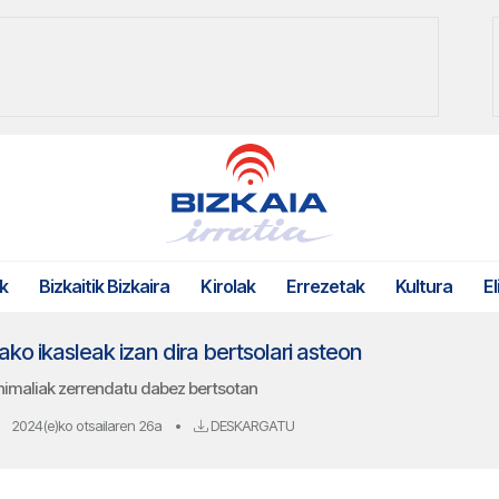
k
Bizkaitik Bizkaira
Kirolak
Errezetak
Kultura
El
ko ikasleak izan dira bertsolari asteon
animaliak zerrendatu dabez bertsotan
2024(e)ko otsailaren 26a
•
DESKARGATU