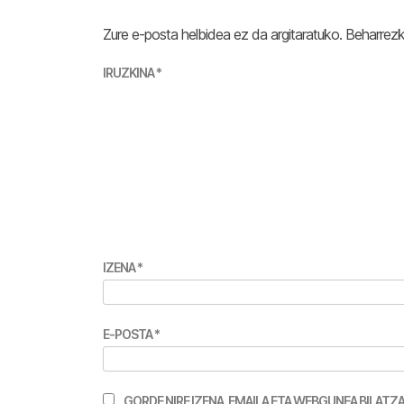
Zure e-posta helbidea ez da argitaratuko.
Beharrez
IRUZKINA
*
IZENA
*
E-POSTA
*
GORDE NIRE IZENA, EMAILA ETA WEBGUNEA BILA