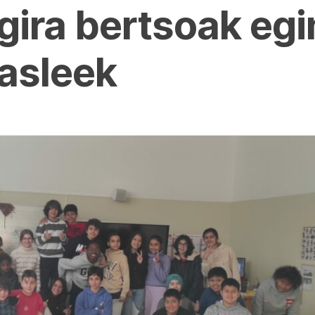
gira bertsoak eg
asleek