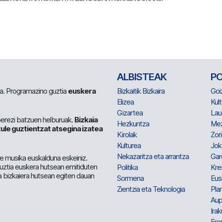
ALBISTEAK
P
 da. Programazino guztia
euskera
Bizkaitik Bizkaira
Goi
Elizea
Kult
Gizartea
Lau
berezi batzuen helburuak.
Bizkaia
Hezkuntza
Me
ule guztientzat atsegina izatea
Kirolak
Zor
Kulturea
Jok
Nekazaritza eta arrantza
Gar
e musika euskalduna eskeiniz.
 guztia euskera hutsean emitiduten
Politika
Kre
a bizkaiera hutsean egiten dauan
Sormena
Eus
Zientzia eta Teknologia
Plan
Aup
Irak
Ere