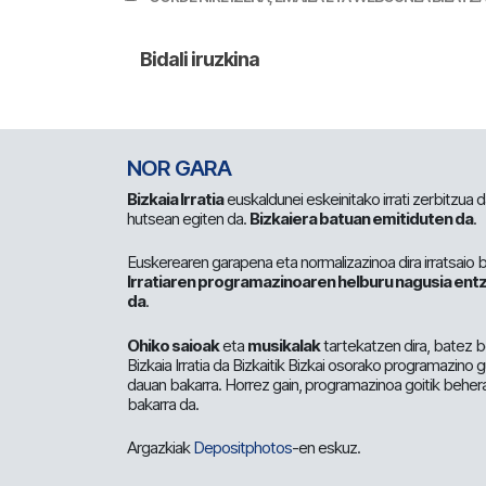
NOR GARA
Bizkaia Irratia
euskaldunei eskeinitako irrati zerbitzua
hutsean egiten da.
Bizkaiera batuan emitiduten da
.
Euskerearen garapena eta normalizazinoa dira irratsaio 
Irratiaren programazinoaren helburu nagusia entz
da
.
Ohiko saioak
eta
musikalak
tartekatzen dira, batez b
Bizkaia Irratia da Bizkaitik Bizkai osorako programazino
dauan bakarra. Horrez gain, programazinoa goitik beher
bakarra da.
Argazkiak
Depositphotos
-en eskuz.