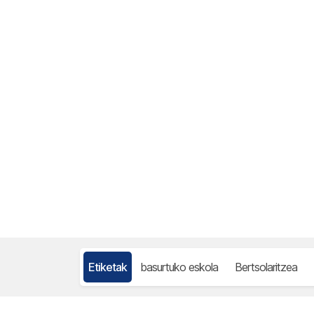
Etiketak
basurtuko eskola
Bertsolaritzea