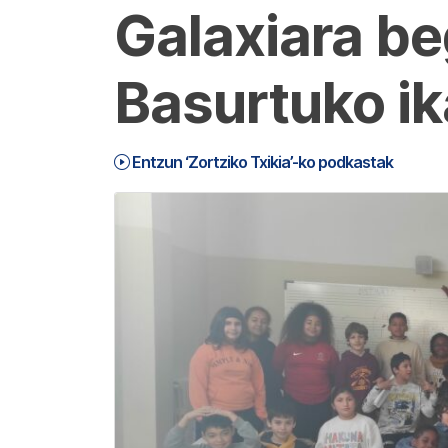
Galaxiara be
Basurtuko ik
Entzun ‘Zortziko Txikia’-ko podkastak