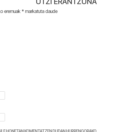
UTZI ERANTZUNA
ko eremuak
*
markatuta daude
TZAILE HONETAN KOMENTATZEN DUDAN HURRENGORAKO.