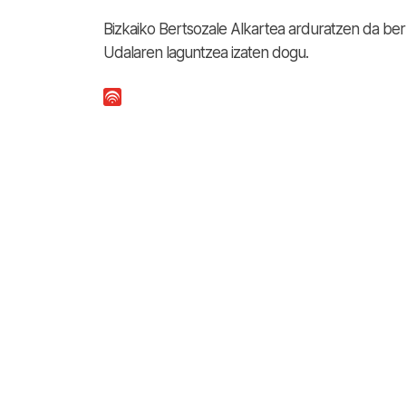
Bizkaiko Bertsozale Alkartea arduratzen da berts
Udalaren laguntzea izaten dogu.