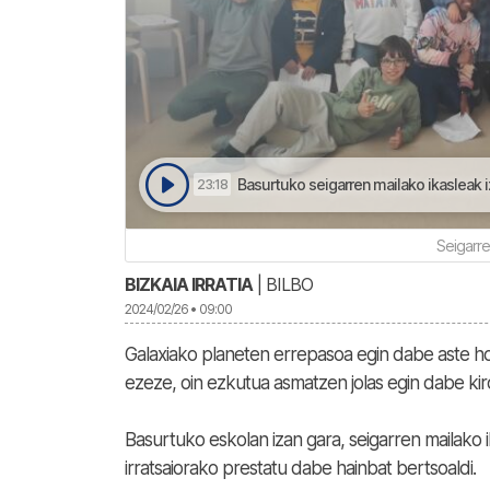
Basurtuko seigarren mailako ikasleak iz
23:18
Seigarre
BIZKAIA IRRATIA
| BILBO
2024/02/26 • 09:00
Galaxiako planeten errepasoa egin dabe aste hone
ezeze, oin ezkutua asmatzen jolas egin dabe ki
Basurtuko eskolan izan gara, seigarren mailako 
irratsaiorako prestatu dabe hainbat bertsoaldi.