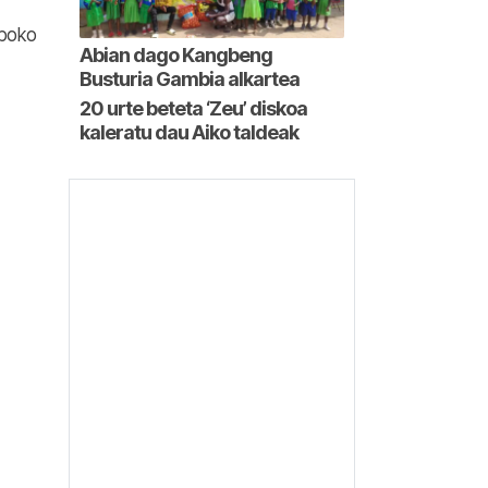
lboko
Abian dago Kangbeng
Busturia Gambia alkartea
20 urte beteta ‘Zeu’ diskoa
kaleratu dau Aiko taldeak