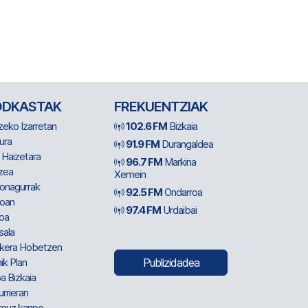
ODKASTAK
FREKUENTZIAK
zeko Izarretan
102.6 FM
Bizkaia
ura
91.9 FM
Durangaldea
 Haizetara
96.7 FM
Markina
zea
Xemein
ionagurrak
92.5 FM
Ondarroa
oan
97.4 FM
Urdaibai
oa
sala
kera Hobetzen
ik Plan
Publizidadea
a Bizkaia
urrieran
muz kanpo