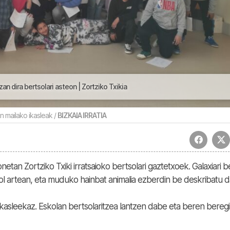
an dira bertsolari asteon | Zortziko Txikia
n mailako ikasleak /
BIZKAIA IRRATIA
tan Zortziko Txiki irratsaioko bertsolari gaztetxoek. Galaxiari b
rol artean, eta muduko hainbat animalia ezberdin be deskribatu 
ikasleekaz. Eskolan bertsolaritzea lantzen dabe eta beren beregi