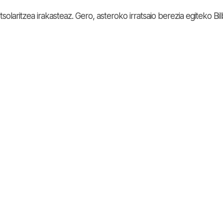
olaritzea irakasteaz. Gero, asteroko irratsaio berezia egiteko Bi