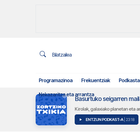
Bilatzailea
Programazinoa
Frekuentziak
Podkasta
Nekazaritza eta arrantza
Basurtuko seigarren maila
Kirolak, galaxiako planetan eta 
ENTZUN PODKAST-A
| 23:18