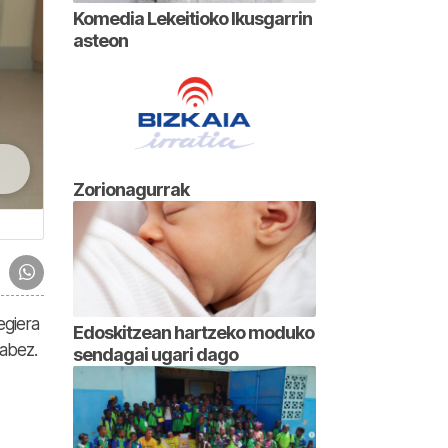
Komedia Lekeitioko Ikusgarrin
asteon
Zorionagurrak
egiera
Edoskitzean hartzeko moduko
dabez.
sendagai ugari dago