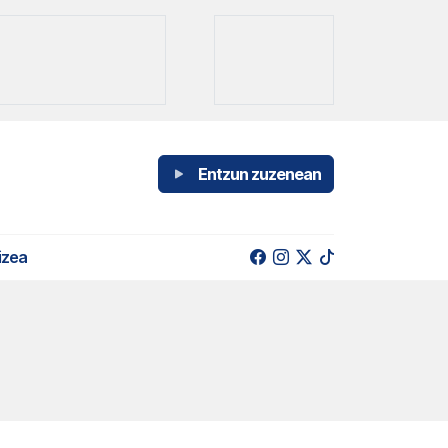
Entzun zuzenean
izea