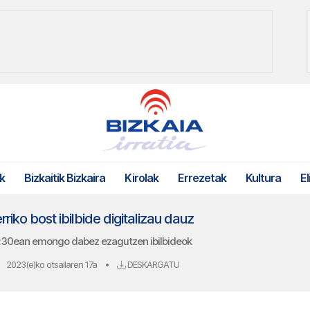
k
Bizkaitik Bizkaira
Kirolak
Errezetak
Kultura
El
ko bost ibilbide digitalizau dauz
 19:30ean emongo dabez ezagutzen ibilbideok
2023(e)ko otsailaren 17a
•
DESKARGATU