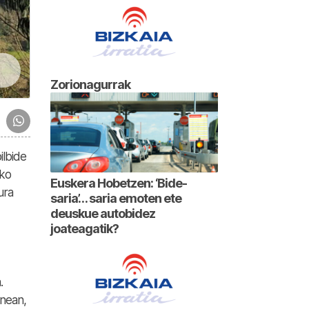
Zorionagurrak
ilbide
ako
Euskera Hobetzen: ‘Bide-
ura
saria’… saria emoten ete
deuskue autobidez
joateagatik?
.
enean,