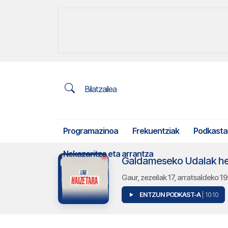
Bilatzailea
Programazinoa
Frekuentziak
Podkasta
Nekazaritza eta arrantza
Galdameseko Udalak herri
Gaur, zezeilak 17, arratsaldeko
ENTZUN PODKAST-A
| 10:10