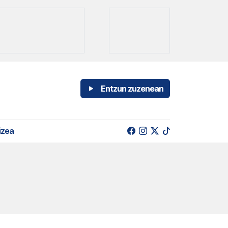
Entzun zuzenean
izea