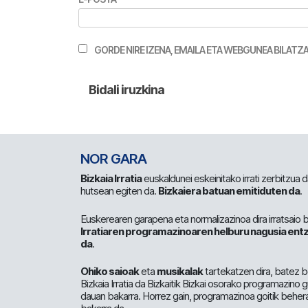
GORDE NIRE IZENA, EMAILA ETA WEBGUNEA BILA
NOR GARA
Bizkaia Irratia
euskaldunei eskeinitako irrati zerbitzua
hutsean egiten da.
Bizkaiera batuan emitiduten da
.
Euskerearen garapena eta normalizazinoa dira irratsaio 
Irratiaren programazinoaren helburu nagusia entz
da
.
Ohiko saioak
eta
musikalak
tartekatzen dira, batez b
Bizkaia Irratia da Bizkaitik Bizkai osorako programazino
dauan bakarra. Horrez gain, programazinoa goitik beher