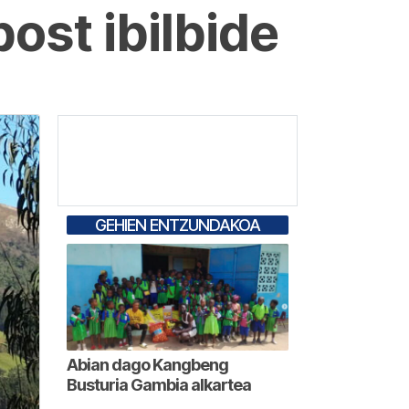
ost ibilbide
GEHIEN ENTZUNDAKOA
Abian dago Kangbeng
Busturia Gambia alkartea