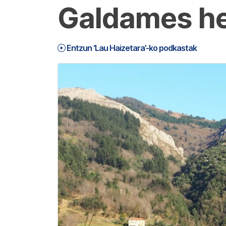
Galdames her
Entzun ‘Lau Haizetara’-ko podkastak