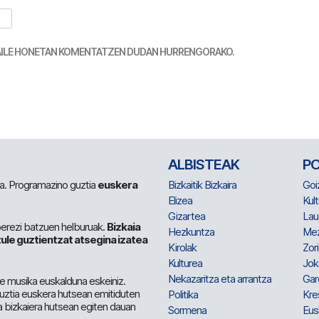
TZAILE HONETAN KOMENTATZEN DUDAN HURRENGORAKO.
ALBISTEAK
P
 da. Programazino guztia
euskera
Bizkaitik Bizkaira
Goi
Elizea
Kult
Gizartea
Lau
berezi batzuen helburuak.
Bizkaia
Hezkuntza
Me
ule guztientzat atsegina izatea
Kirolak
Zor
Kulturea
Jok
Nekazaritza eta arrantza
Gar
e musika euskalduna eskeiniz.
 guztia euskera hutsean emitiduten
Politika
Kre
a bizkaiera hutsean egiten dauan
Sormena
Eus