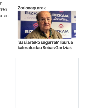
an
Zorionagurrak
rren
arren
‘Sasi arteko sugarrak’ liburua
kaleratu dau Sebas Gartziak