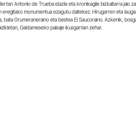
ertan Antonio de Trueba idazle eta kronikagile bizkaitarra jaio z
eregitako monumentua ezagutu daitekez. Hirugarren eta lauga
ra, bata Grumeraneraino eta bestea El Saucoraino. Azkenik, bosg
izikletan, Galdameseko paisaje ikusgarrian zehar.