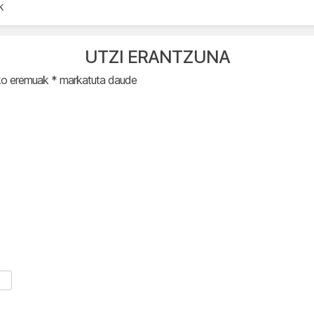
k
UTZI ERANTZUNA
ko eremuak
*
markatuta daude