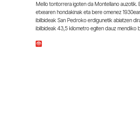
Mello tontorrera igoten da Montellano auzotik. B
etxearen hondakinak eta bere omenez 1930ean 
ibilbideak San Pedroko erdigunetik abiatzen di
ibilbideak 43,5 kilometro egiten dauz mendiko b