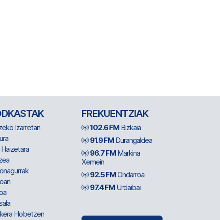
ODKASTAK
FREKUENTZIAK
zeko Izarretan
102.6 FM
Bizkaia
ura
91.9 FM
Durangaldea
 Haizetara
96.7 FM
Markina
zea
Xemein
ionagurrak
92.5 FM
Ondarroa
oan
97.4 FM
Urdaibai
oa
sala
kera Hobetzen