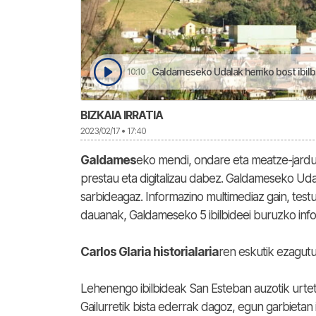
Galdameseko Udalak herriko bost ibilbi
10:10
BIZKAIA IRRATIA
2023/02/17 • 17:40
Galdames
eko mendi, ondare eta meatze-jardue
prestau eta digitalizau dabez. Galdameseko Ud
sarbideagaz. Informazino multimediaz gain, test
dauanak, Galdameseko 5 ibilbideei buruzko info
Carlos Glaria historialaria
ren eskutik ezagutu
Lehenengo ibilbideak San Esteban auzotik urtet
Gailurretik bista ederrak dagoz, egun garbietan 