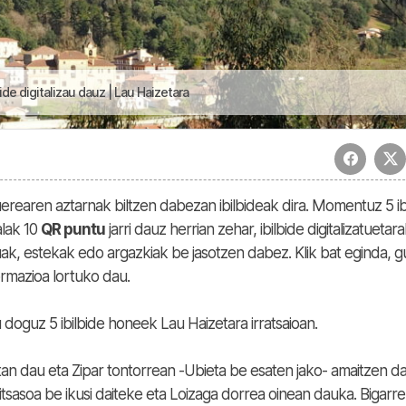
de digitalizau dauz | Lau Haizetara
rearen aztarnak biltzen dabezan ibilbideak dira. Momentuz 5 ib
alak 10
QR puntu
jarri dauz herrian zehar, ibilbide digitalizatuetar
uak, estekak edo argazkiak be jasotzen dabez. Klik bat eginda, g
rmazioa lortuko dau.
 doguz 5 ibilbide honeek Lau Haizetara irratsaioan.
an dau eta Zipar tontorrean -Ubieta be esaten jako- amaitzen da
itsasoa be ikusi daiteke eta Loizaga dorrea oinean dauka. Bigarr