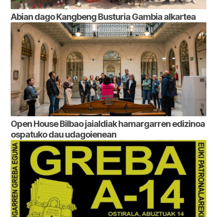
Abian dago Kangbeng Busturia Gambia alkartea
Open House Bilbao jaialdiak hamargarren edizinoa
ospatuko dau udagoienean