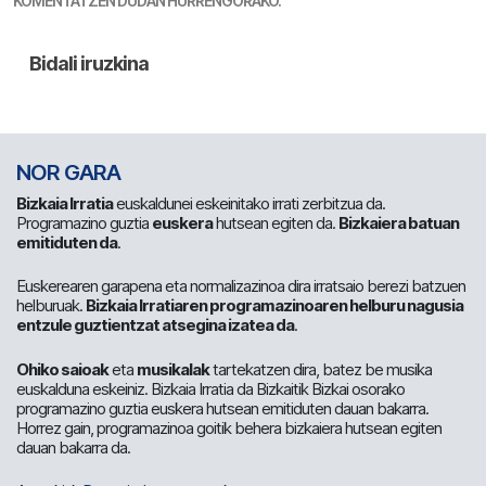
KOMENTATZEN DUDAN HURRENGORAKO.
NOR GARA
Bizkaia Irratia
euskaldunei eskeinitako irrati zerbitzua da.
Programazino guztia
euskera
hutsean egiten da.
Bizkaiera batuan
emitiduten da
.
Euskerearen garapena eta normalizazinoa dira irratsaio berezi batzuen
helburuak.
Bizkaia Irratiaren programazinoaren helburu nagusia
entzule guztientzat atsegina izatea da
.
Ohiko saioak
eta
musikalak
tartekatzen dira, batez be musika
euskalduna eskeiniz. Bizkaia Irratia da Bizkaitik Bizkai osorako
programazino guztia euskera hutsean emitiduten dauan bakarra.
Horrez gain, programazinoa goitik behera bizkaiera hutsean egiten
dauan bakarra da.