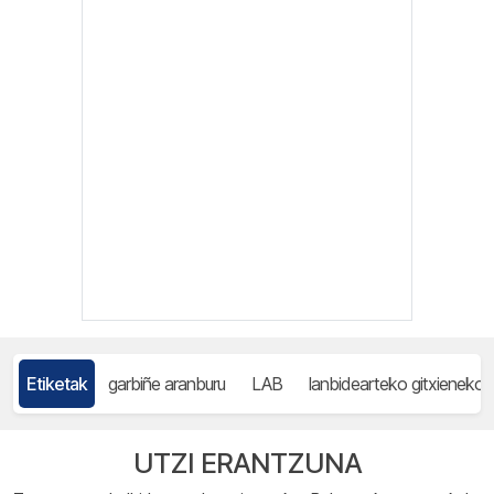
Etiketak
garbiñe aranburu
LAB
lanbidearteko gitxieneko 
UTZI ERANTZUNA