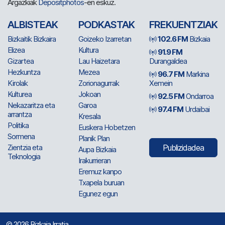
Argazkiak
Depositphotos
-en eskuz.
ALBISTEAK
PODKASTAK
FREKUENTZIAK
Bizkaitik Bizkaira
Goizeko Izarretan
102.6 FM
Bizkaia
Elizea
Kultura
91.9 FM
Gizartea
Lau Haizetara
Durangaldea
Hezkuntza
Mezea
96.7 FM
Markina
Kirolak
Zorionagurrak
Xemein
Kulturea
Jokoan
92.5 FM
Ondarroa
Nekazaritza eta
Garoa
97.4 FM
Urdaibai
arrantza
Kresala
Politika
Euskera Hobetzen
Sormena
Planik Plan
Zientzia eta
Publizidadea
Aupa Bizkaia
Teknologia
Irakurrieran
Eremuz kanpo
Txapela buruan
Egunez egun
© 2026 Bizkaia Irratia