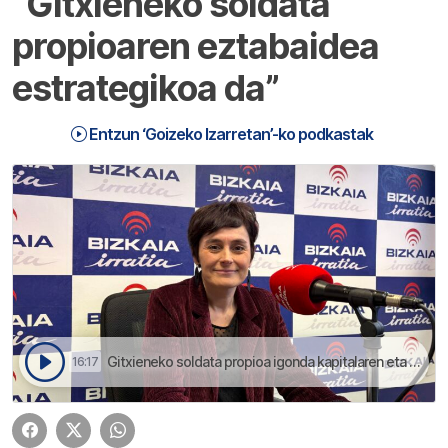
“Gitxieneko soldata
propioaren eztabaidea
estrategikoa da”
Entzun ‘Goizeko Izarretan’-ko podkastak
Gitxieneko soldata propioa igonda kapitalaren eta langileen arteko arrakalea murrizten da | Goizeko Izarretan
16:17