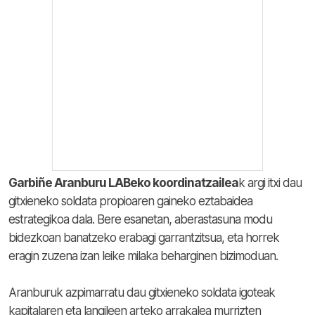
Garbiñe Aranburu LABeko koordinatzailea
k argi itxi dau
gitxieneko soldata propioaren gaineko eztabaidea
estrategikoa dala. Bere esanetan, aberastasuna modu
bidezkoan banatzeko erabagi garrantzitsua, eta horrek
eragin zuzena izan leike milaka beharginen bizimoduan.
Aranburuk azpimarratu dau gitxieneko soldata igoteak
kapitalaren eta langileen arteko arrakalea murrizten