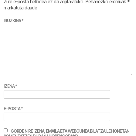
Zure e-posta helbidea ez da argitaratuko.
Beharrezko eremuak
*
markatuta daude
IRUZKINA
*
IZENA
*
E-POSTA
*
GORDE NIRE IZENA, EMAILA ETA WEBGUNEA BILATZAILE HONETAN