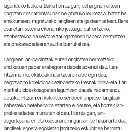
lagunduko leukela. Baina horrez gain, beharginen artean
dagozan desbardintasunak be gitxituko leukezala, batez be,
emakumeen, migratutako langileen eta gazteen artean. Bere
esanetan, sistema ekonomiko justuago bat lortzeko,
ezinbestekoa da sektore zaurgarrienen babesa bermatzea
eta prekariedadearen aurka burrukatzea.
Langileen lan-baldintzak euren ongizatea bermatzeko,
sindikatuen paper erabagiorra dabela adierazi dau. Lan-
hitzarmen kolektiboak indartzearen alde egin dau,
negoziazino kolektiboak ezinbesteko tresnak dirala-eta. Lan
merkatu bidezkoagoetan laguntzen dauela nabarmendu
deusku. Hitzarmen kolektibo sendoek enpresei langileak
babesteko betebeharra ezarten ei deutse, eta horrek lan-
prekariedadea murrizten ei dau. Horrez gain, lan-
segurtasunaren eta osasunaren inguruan be hausnartu dau,
langileek egoera egokietan jarduteko eskubidea bermatu