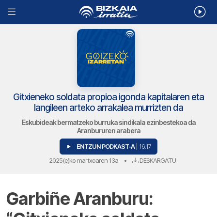
Gitxieneko soldata propioa igonda kapitalaren eta
langileen arteko arrakalea murrizten da
Eskubideak bermatzeko burruka sindikala ezinbestekoa da
Aranbururen arabera
ENTZUN PODKAST-A
| 16:17
2025(e)ko martxoaren 13a
•
DESKARGATU
Garbiñe Aranburu: