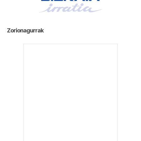
Zorionagurrak