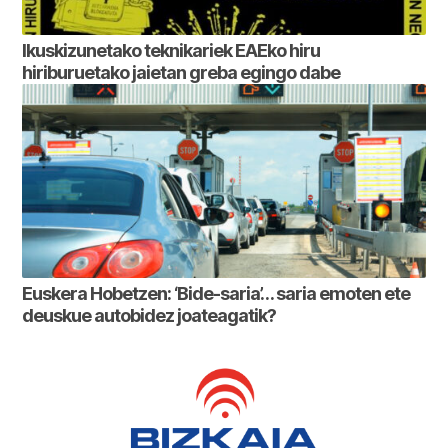
Ikuskizunetako teknikariek EAEko hiru
hiriburuetako jaietan greba egingo dabe
Euskera Hobetzen: ‘Bide-saria’… saria emoten ete
deuskue autobidez joateagatik?